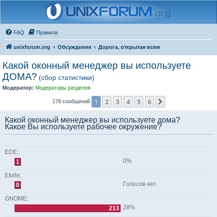
FAQ
Правила
unixforum.org
Обсуждения
Дорога, открытая всем
Какой оконный менеджер вы используете
ДОМА?
(сбор статистики)
Модератор:
Модераторы разделов
1
2
3
4
5
6
След.
178 сообщений
Какой оконный менеджер вы используете дома?
Какое Вы используете рабочее окружение?
EDE;
0%
1
Etoile;
Голосов нет
0
GNOME;
28%
213