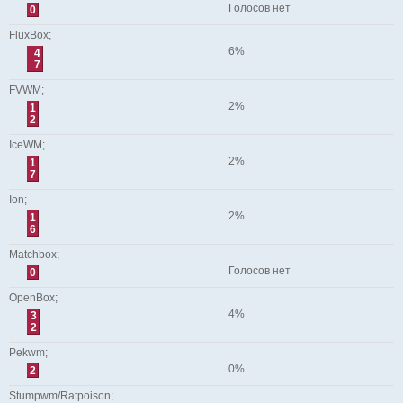
Голосов нет
0
FluxBox;
6%
4
7
FVWM;
2%
1
2
IceWM;
2%
1
7
Ion;
2%
1
6
Matchbox;
Голосов нет
0
OpenBox;
4%
3
2
Pekwm;
0%
2
Stumpwm/Ratpoison;