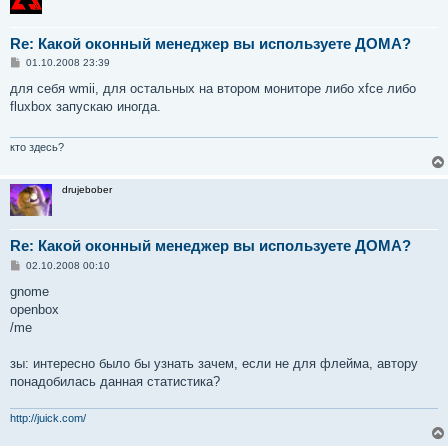
Re: Какой оконный менеджер вы используете ДОМА?
С
01.10.2008 23:39
о
о
для себя wmii, для остальных на втором мониторе либо xfce либо
б
fluxbox запускаю иногда.
щ
е
н
и
кто здесь?
е
drujebober
Re: Какой оконный менеджер вы используете ДОМА?
С
02.10.2008 00:10
о
о
gnome
б
openbox
щ
е
/me
н
и
е
зы: интересно было бы узнать зачем, если не для флейма, автору
понадобилась данная статистика?
http://juick.com/