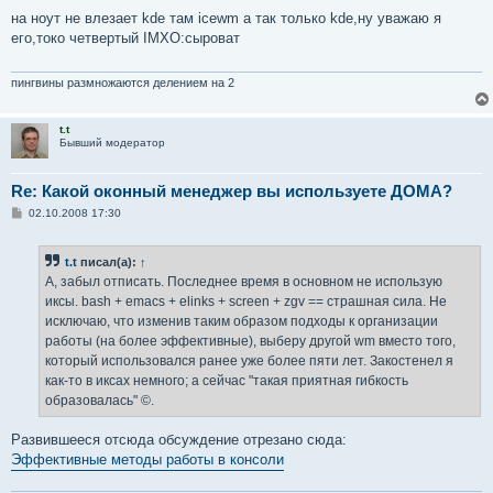
о
о
на ноут не влезает kde там icewm а так только kde,ну уважаю я
б
его,токо четвертый IMXO:сыроват
щ
е
н
и
пингвины размножаются делением на 2
е
t.t
Бывший модератор
Re: Какой оконный менеджер вы используете ДОМА?
С
02.10.2008 17:30
о
о
б
t.t
писал(а):
↑
щ
е
А, забыл отписать. Последнее время в основном не использую
н
иксы. bash + emacs + elinks + screen + zgv == страшная сила. Не
и
е
исключаю, что изменив таким образом подходы к организации
работы (на более эффективные), выберу другой wm вместо того,
который использовался ранее уже более пяти лет. Закостенел я
как-то в иксах немного; а сейчас "такая приятная гибкость
образовалась" ©.
Развившееся отсюда обсуждение отрезано сюда:
Эффективные методы работы в консоли