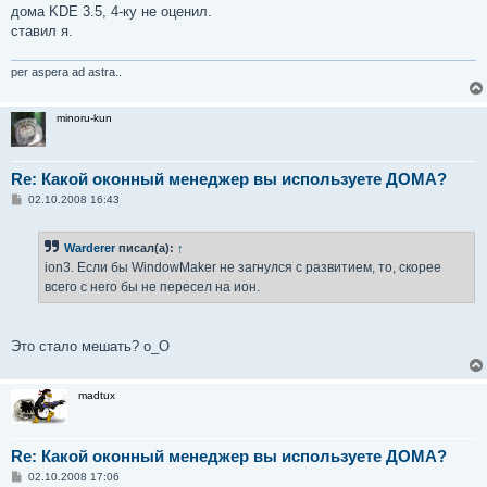
б
дома KDE 3.5, 4-ку не оценил.
щ
е
ставил я.
н
и
е
per aspera ad astra..
minoru-kun
Re: Какой оконный менеджер вы используете ДОМА?
С
02.10.2008 16:43
о
о
б
Warderer
писал(а):
↑
щ
е
ion3. Если бы WindowMaker не загнулся с развитием, то, скорее
н
всего с него бы не пересел на ион.
и
е
Это стало мешать? o_O
madtux
Re: Какой оконный менеджер вы используете ДОМА?
С
02.10.2008 17:06