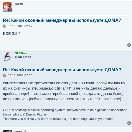
stomp
Re: Какой оконный менеджер вы используете ДОМА?
С
02.10.2008 02:47
о
о
KDE 3.5.*
б
щ
е
н
и
SLEDopit
е
Модератор
Re: Какой оконный менеджер вы используете ДОМА?
С
02.10.2008 02:56
о
о
самоставленные третьекеды со стандартным квин. порой думаю ну
б
их на фиг иксы эти, жмакаю ctrl+alt+f* и че нить делаю дальше))
щ
е
пробовал кде4 - пока сыро. пробовал ion3 (правда это давно было) -
н
не прижились (сейчас подумываю посмотреть что есть awesome).
и
е
UNIX is basically a simple operating system, but you have to be a genius to understand
the simplicity. © Dennis Ritchie
The more you believe you don't do mistakes, the more bugs are in your code.
minoru-kun