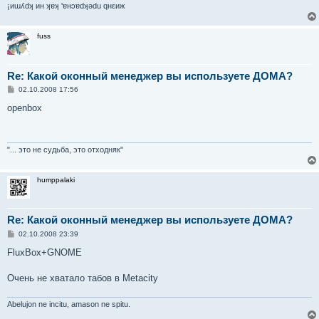
¡иɯʎdʞ ин ʞɐʞ 'ɐнɔɐdʞǝdu qнεиж
fuss
Re: Какой оконный менеджер вы используете ДОМА?
С
02.10.2008 17:56
о
о
openbox
б
щ
е
н
и
"... это не судьба, это отходняк"
е
humppalaki
Re: Какой оконный менеджер вы используете ДОМА?
С
02.10.2008 23:39
о
о
FluxBox+GNOME
б
щ
е
Очень не хватало табов в Metacity
н
и
е
Abelujon ne incitu, amason ne spitu.