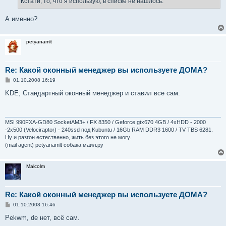
Кстати, то, что я использую, в списке не нашлось.
А именно?
petyanamlt
Re: Какой оконный менеджер вы используете ДОМА?
С
01.10.2008 16:19
о
о
KDE, Стандартный оконный менеджер и ставил все сам.
б
щ
е
н
и
MSI 990FXA-GD80 SocketAM3+ / FX 8350 / Geforce gtx670 4GB / 4xHDD - 2000
е
-2х500 (Velociraptor) - 240ssd под Kubuntu / 16Gb RAM DDR3 1600 / TV TBS 6281.
Ну и разгон естественно, жить без этого не могу.
(mail agent) petyanamlt собака маил.ру
Malcolm
Re: Какой оконный менеджер вы используете ДОМА?
С
01.10.2008 16:46
о
о
Pekwm, de нет, всё сам.
б