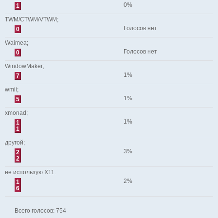
0%
1
TWM/CTWM/VTWM;
Голосов нет
0
Waimea;
Голосов нет
0
WindowMaker;
1%
7
wmii;
1%
5
xmonad;
1%
1
1
другой;
3%
2
2
не использую X11.
2%
1
6
Всего голосов:
754