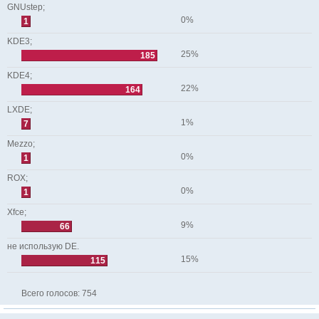
GNUstep;
0%
1
KDE3;
25%
185
KDE4;
22%
164
LXDE;
1%
7
Mezzo;
0%
1
ROX;
0%
1
Xfce;
9%
66
не использую DE.
15%
115
Всего голосов:
754