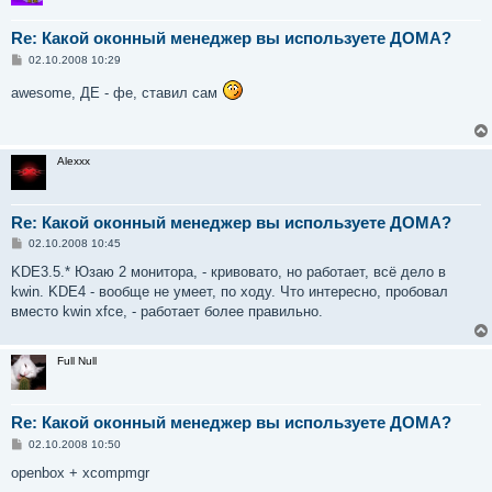
Re: Какой оконный менеджер вы используете ДОМА?
С
02.10.2008 10:29
о
о
awesome, ДЕ - фе, ставил сам
б
щ
е
н
и
Alexxx
е
Re: Какой оконный менеджер вы используете ДОМА?
С
02.10.2008 10:45
о
о
KDE3.5.* Юзаю 2 монитора, - кривовато, но работает, всё дело в
б
kwin. KDE4 - вообще не умеет, по ходу. Что интересно, пробовал
щ
е
вместо kwin xfce, - работает более правильно.
н
и
е
Full Null
Re: Какой оконный менеджер вы используете ДОМА?
С
02.10.2008 10:50
о
о
openbox + xcompmgr
б