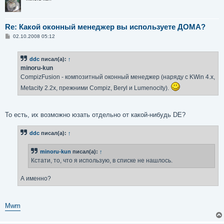
Re: Какой оконный менеджер вы используете ДОМА?
С
02.10.2008 05:12
о
о
б
ddc
писал(а):
↑
щ
е
minoru-kun
н
CompizFusion - композитный оконный менеджер (наряду с KWin 4.x,
и
е
Metacity 2.2x, прежними Compiz, Beryl и Lumenocity).
То есть, их возможно юзать отдельно от какой-нибудь DE?
ddc
писал(а):
↑
minoru-kun
писал(а):
↑
Кстати, то, что я использую, в списке не нашлось.
А именно?
Mwm