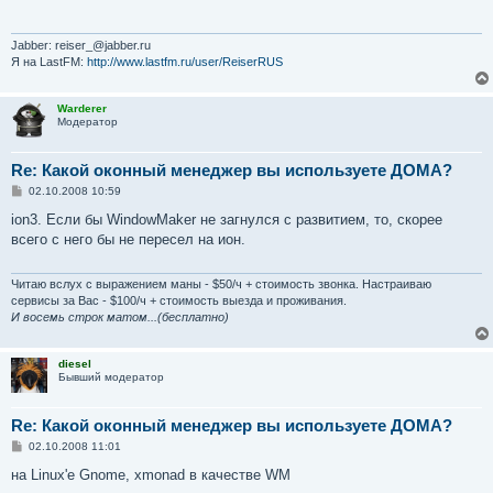
щ
е
н
и
Jabber: reiser_@jabber.ru
е
Я на LastFM:
http://www.lastfm.ru/user/ReiserRUS
Warderer
Модератор
Re: Какой оконный менеджер вы используете ДОМА?
С
02.10.2008 10:59
о
о
ion3. Если бы WindowMaker не загнулся с развитием, то, скорее
б
всего с него бы не пересел на ион.
щ
е
н
и
Читаю вслух с выражением маны - $50/ч + стоимость звонка. Настраиваю
е
сервисы за Вас - $100/ч + стоимость выезда и проживания.
И восемь строк матом...(бесплатно)
diesel
Бывший модератор
Re: Какой оконный менеджер вы используете ДОМА?
С
02.10.2008 11:01
о
о
на Linux'е Gnome, xmonad в качестве WM
б