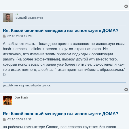
щ
е
н
и
t.t
е
Бывший модератор
Re: Какой оконный менеджер вы используете ДОМА?
С
02.10.2008 12:20
о
о
А, забыл отписать. Последнее время в основном не использую иксы.
б
bash + emacs + elinks + screen + zgv == страшная сила. Не
щ
е
исключаю, что изменив таким образом подходы к организации
н
работы (на более эффективные), выберу другой wm вместо того,
и
е
который использовался ранее уже более пяти лет. Закостенел я как-
то в иксах немного; а сейчас "такая приятная гибкость образовалась"
©.
¡иɯʎdʞ ин ʞɐʞ 'ɐнɔɐdʞǝdu qнεиж
Joe Black
Re: Какой оконный менеджер вы используете ДОМА?
С
02.10.2008 14:32
о
о
на рабочем компьютере Gnome, все сервера крутятся без иксов.