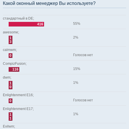
Какой оконный менеджер Вы используете?
стандартный в DE;
55%
416
awesome;
2%
1
3
calmwm;
Голосов нет
0
CompizFusion;
15%
116
dwm;
1%
1
0
Enlightenment E16;
Голосов нет
0
Enlightenment E17;
1%
1
1
Evilwm;