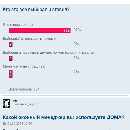
Кто это всё выбирал и ставил?
Я, я и поставил(а)
97%
732
Выбрал(а) я, поставить помогли
0%
2
Выбрали и поставили другие, но мой голос учитывался
1%
4
Меня никто не спрашивал
2%
1
6
Всего голосов:
754
ddc
Бывший модератор
Какой оконный менеджер вы используете ДОМА?
С
01.10.2008 15:08
о