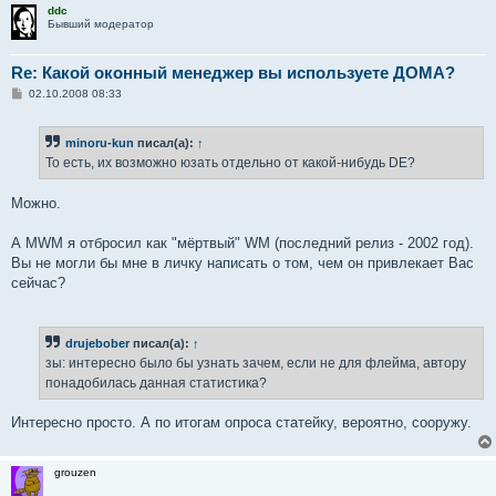
ddc
Бывший модератор
Re: Какой оконный менеджер вы используете ДОМА?
С
02.10.2008 08:33
о
о
б
minoru-kun
писал(а):
↑
щ
е
То есть, их возможно юзать отдельно от какой-нибудь DE?
н
и
е
Можно.
А MWM я отбросил как "мёртвый" WM (последний релиз - 2002 год).
Вы не могли бы мне в личку написать о том, чем он привлекает Вас
сейчас?
drujebober
писал(а):
↑
зы: интересно было бы узнать зачем, если не для флейма, автору
понадобилась данная статистика?
Интересно просто. А по итогам опроса статейку, вероятно, сооружу.
grouzen