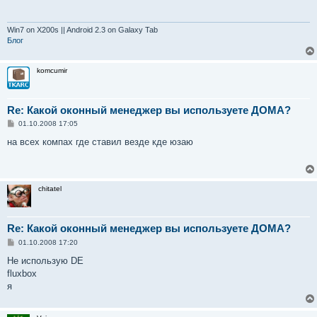
щ
е
н
и
Win7 on X200s || Android 2.3 on Galaxy Tab
е
Блог
komcumir
Re: Какой оконный менеджер вы используете ДОМА?
С
01.10.2008 17:05
о
о
на всех компах где ставил везде кде юзаю
б
щ
е
н
и
chitatel
е
Re: Какой оконный менеджер вы используете ДОМА?
С
01.10.2008 17:20
о
о
Не использую DE
б
fluxbox
щ
е
я
н
и
е