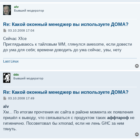
alv
Бывший модератор
Re: Какой оконный менеджер вы используете ДОМА?
С
03.10.2008 17:04
о
о
Сейчас Xfce
б
Приглядываюсь к тайловым WM, глянулся awesome, если довести
щ
е
до ума для себя; времени доводить до ума сейчас, увы, нету
н
и
е
Last Linux
ddc
Бывший модератор
Re: Какой оконный менеджер вы используете ДОМА?
С
03.10.2008 17:49
о
о
alv
б
Хм... По итогам прочтения их сайта в районе момента их появления
щ
е
пришёл к выводу, что связываться с продуктом таких
аффтароф
не
н
гигиенично. Посоветовал бы xmonad, если не лень GHC за ним
и
е
тянуть.