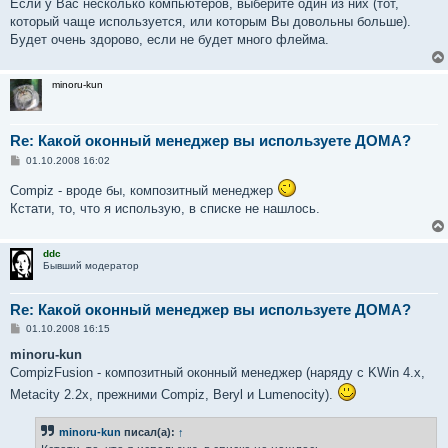
о
Если у Вас несколько компьютеров, выберите один из них (тот,
б
который чаще используется, или которым Вы довольны больше).
щ
е
Будет очень здорово, если не будет много флейма.
н
и
е
minoru-kun
Re: Какой оконный менеджер вы используете ДОМА?
С
01.10.2008 16:02
о
о
Compiz - вроде бы, композитный менеджер
б
Кстати, то, что я использую, в списке не нашлось.
щ
е
н
и
ddc
е
Бывший модератор
Re: Какой оконный менеджер вы используете ДОМА?
С
01.10.2008 16:15
о
о
minoru-kun
б
CompizFusion - композитный оконный менеджер (наряду с KWin 4.x,
щ
е
Metacity 2.2x, прежними Compiz, Beryl и Lumenocity).
н
и
е
minoru-kun
писал(а):
↑