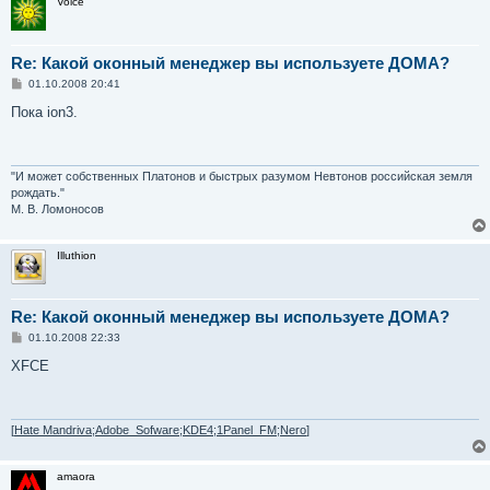
Voice
Re: Какой оконный менеджер вы используете ДОМА?
С
01.10.2008 20:41
о
о
Пока ion3.
б
щ
е
н
и
"И может собственных Платонов и быстрых разумом Невтонов российская земля
е
рождать."
М. В. Ломоносов
Illuthion
Re: Какой оконный менеджер вы используете ДОМА?
С
01.10.2008 22:33
о
о
XFCE
б
щ
е
н
и
[
Hate Mandriva;Adobe_Sofware;KDE4;1Panel_FM;Nero
]
е
amaora