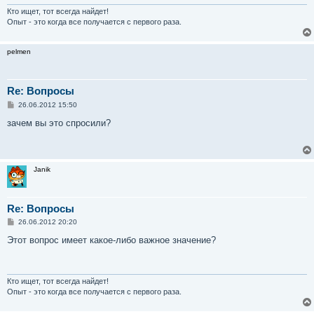
н
и
Кто ищет, тот всегда найдет!
е
Опыт - это когда все получается с первого раза.
pelmen
Re: Вопросы
С
26.06.2012 15:50
о
о
зачем вы это спросили?
б
щ
е
н
и
Janik
е
Re: Вопросы
С
26.06.2012 20:20
о
о
Этот вопрос имеет какое-либо важное значение?
б
щ
е
н
и
Кто ищет, тот всегда найдет!
е
Опыт - это когда все получается с первого раза.