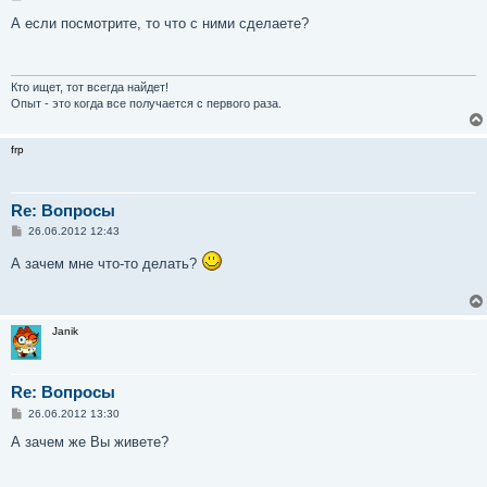
о
о
А если посмотрите, то что с ними сделаете?
б
щ
е
н
и
Кто ищет, тот всегда найдет!
е
Опыт - это когда все получается с первого раза.
frp
Re: Вопросы
С
26.06.2012 12:43
о
о
А зачем мне что-то делать?
б
щ
е
н
и
Janik
е
Re: Вопросы
С
26.06.2012 13:30
о
о
А зачем же Вы живете?
б
щ
е