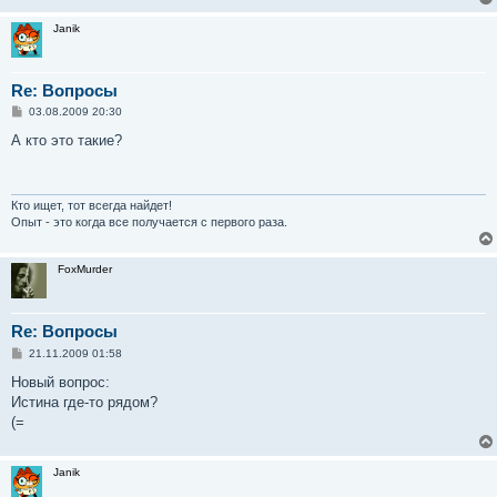
Janik
Re: Вопросы
С
03.08.2009 20:30
о
о
А кто это такие?
б
щ
е
н
и
Кто ищет, тот всегда найдет!
е
Опыт - это когда все получается с первого раза.
FoxMurder
Re: Вопросы
С
21.11.2009 01:58
о
о
Новый вопрос:
б
Истина где-то рядом?
щ
е
(=
н
и
е
Janik