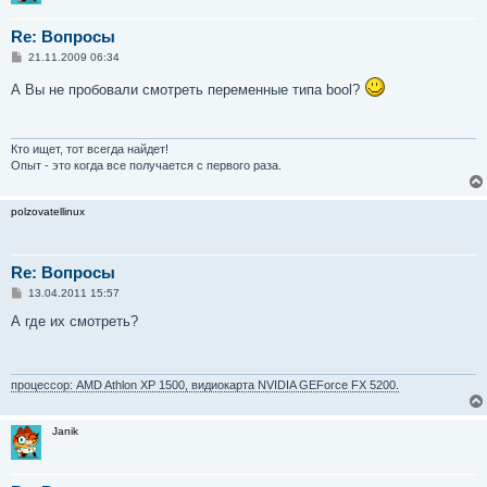
Re: Вопросы
С
21.11.2009 06:34
о
о
А Вы не пробовали смотреть переменные типа bool?
б
щ
е
н
и
Кто ищет, тот всегда найдет!
е
Опыт - это когда все получается с первого раза.
polzovatellinux
Re: Вопросы
С
13.04.2011 15:57
о
о
А где их смотреть?
б
щ
е
н
и
процессор: AMD Athlon XP 1500, видиокарта NVIDIA GEForce FX 5200.
е
Janik