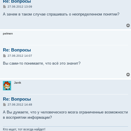
Re: Вопросы
С
27.06.2012 13:09
о
о
А зачем в таком случае спрашивать о неопределенном понятии?
б
щ
е
н
и
pelmen
е
Re: Вопросы
С
27.06.2012 14:07
о
о
Вы сами-то понимаете, что всё это значит?
б
щ
е
н
и
Janik
е
Re: Вопросы
С
27.06.2012 14:48
о
о
А Вы думаете, что у человеческого мозга ограниченные возможности
б
в восприятии информации?
щ
е
н
и
Кто ищет, тот всегда найдет!