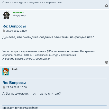
е
Опыт - это когда все получается с первого раза.
Warderer
Модератор
Re: Вопросы
С
27.06.2012 15:20
о
о
Думаете, что очевидцев создания этой темы на форуме нет?
б
щ
е
н
и
Читаю вслух с выражением маны - $50/ч + стоимость звонка. Настраиваю
е
сервисы за Вас - $100/ч + стоимость выезда и проживания.
И восемь строк матом...(бесплатно)
Janik
Re: Вопросы
С
27.06.2012 16:08
о
о
А Вы не думаете, что я так не считаю?
б
щ
е
н
и
Кто ищет, тот всегда найдет!