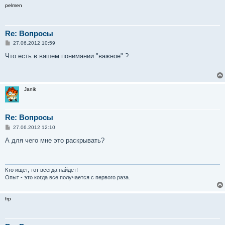
pelmen
Re: Вопросы
С
27.06.2012 10:59
о
о
Что есть в вашем понимании "важное" ?
б
щ
е
н
и
Janik
е
Re: Вопросы
С
27.06.2012 12:10
о
о
А для чего мне это раскрывать?
б
щ
е
н
и
Кто ищет, тот всегда найдет!
е
Опыт - это когда все получается с первого раза.
frp