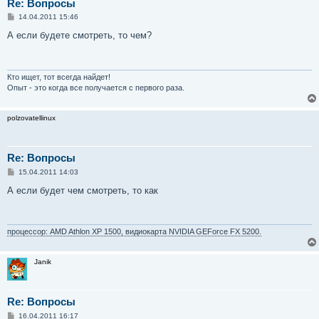
Re: Вопросы
С
14.04.2011 15:46
о
о
А если будете смотреть, то чем?
б
щ
е
н
и
Кто ищет, тот всегда найдет!
е
Опыт - это когда все получается с первого раза.
polzovatellinux
Re: Вопросы
С
15.04.2011 14:03
о
о
А если будет чем смотреть, то как
б
щ
е
н
и
процессор: AMD Athlon XP 1500, видиокарта NVIDIA GEForce FX 5200.
е
Janik
Re: Вопросы
С
16.04.2011 16:17