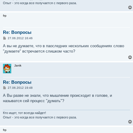
е
Опыт - это когда все получается с первого раза.
frp
Re: Вопросы
С
27.06.2012 16:46
о
о
А вы не думаете, что в паоследних нескольких сообщениях слово
б
"думаете" встречается слишком часто?
щ
е
н
и
Janik
е
Re: Вопросы
С
27.06.2012 19:48
о
о
А Вы разве не знали, что мышление происходит в голове, и
б
называтся сей процесс "думать"?
щ
е
н
и
Кто ищет, тот всегда найдет!
е
Опыт - это когда все получается с первого раза.
frp