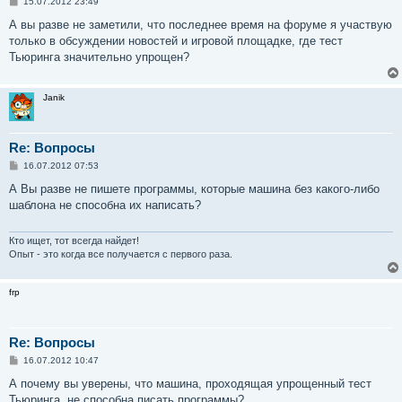
С
15.07.2012 23:49
о
о
А вы разве не заметили, что последнее время на форуме я участвую
б
только в обсуждении новостей и игровой площадке, где тест
щ
е
Тьюринга значительно упрощен?
н
и
е
Janik
Re: Вопросы
С
16.07.2012 07:53
о
о
А Вы разве не пишете программы, которые машина без какого-либо
б
шаблона не способна их написать?
щ
е
н
и
Кто ищет, тот всегда найдет!
е
Опыт - это когда все получается с первого раза.
frp
Re: Вопросы
С
16.07.2012 10:47
о
о
А почему вы уверены, что машина, проходящая упрощенный тест
б
Тьюринга, не способна писать программы?