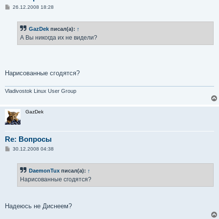
С
26.12.2008 18:28
о
о
б
GazDek
писал(а):
↑
щ
е
А Вы никогда их не видели?
н
и
е
Нарисованные сгодятся?
Vladivostok Linux User Group
GazDek
Re: Вопросы
С
30.12.2008 04:38
о
о
б
DaemonTux
писал(а):
↑
щ
е
Нарисованные сгодятся?
н
и
е
Надеюсь не Диснеем?