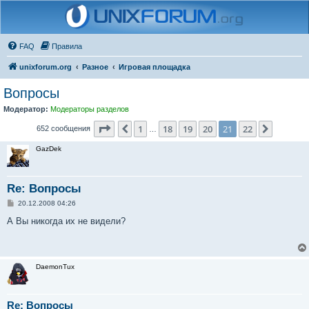
FAQ
Правила
unixforum.org
Разное
Игровая площадка
Вопросы
Модератор:
Модераторы разделов
Страница
21
из
22
1
18
19
20
21
22
Пред.
След.
652 сообщения
…
GazDek
Re: Вопросы
С
20.12.2008 04:26
о
о
А Вы никогда их не видели?
б
щ
е
н
и
DaemonTux
е
Re: Вопросы