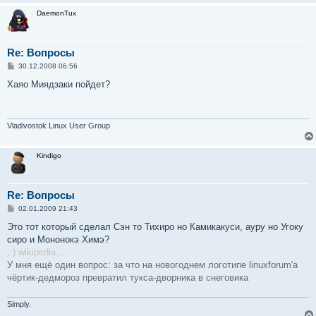
DaemonTux
Re: Вопросы
С
30.12.2008 06:56
о
о
Хаяо Миядзаки пойдет?
б
щ
е
н
и
Vladivostok Linux User Group
е
Kindigo
Re: Вопросы
С
02.01.2009 21:43
о
о
Это тот который сделал Сэн то Тихиро но Камикакуси, ауру но Угоку
б
сиро и Мононокэ Химэ?
щ
е
; ) wikipedia....
н
У мня ещё один вопрос: за что на новогоднем логотипе linuxforum'а
и
е
чёртик-дедмороз превратил тукса-дворника в снеговика
Simply.