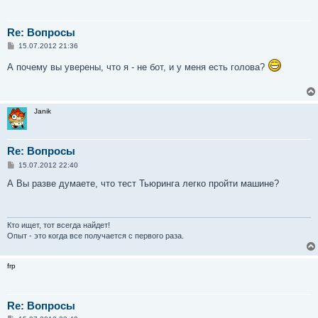
Re: Вопросы
С
15.07.2012 21:36
о
о
А почему вы уверены, что я - не бот, и у меня есть голова?
б
щ
е
н
и
Janik
е
Re: Вопросы
С
15.07.2012 22:40
о
о
А Вы разве думаете, что тест Тьюринга легко пройти машине?
б
щ
е
н
и
Кто ищет, тот всегда найдет!
е
Опыт - это когда все получается с первого раза.
frp
Re: Вопросы