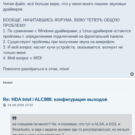
Читая файл, всё больше верю, что у меня много лишних звуковых
драйверов.
ВООБЩЕ, НАЧИТАВШИСЬ ФОРУМА, ВИЖУ ТЕПЕРЬ ОБЩУЮ
ПРОБЛЕМУ:
1. По сравнению с Windows-драйверами, у Linux-драйверов остаются
проблемы с определением подключений на фронтальной панели.
2. Существуют проблемы при получении звука на микрофон.
3. И мой вопрос насчет кучи устройств, оказывается, волнует не
только меня.
4. Мой вопрос с MIDI
Помогите разобраться в этом, плиз!
kreator
Re: HDA Intel / ALC888: конфигурация выходов
С
04.06.2009 15:52
о
о
б
щ
е
не слишком ли много? Не, я понимаю, что тут и ALSA, и OSS, и
н
RealAudio, и звук с видяхи должен где-то регулироваться, но нельзя
и
е
ли уменьшить или обобщить?