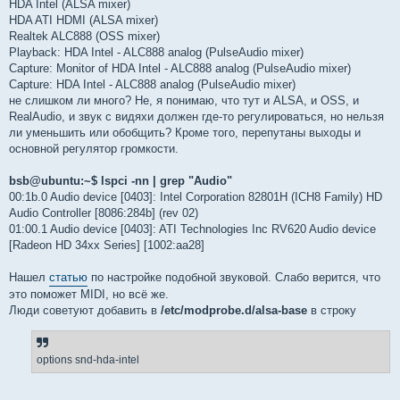
HDA Intel (ALSA mixer)
HDA ATI HDMI (ALSA mixer)
Realtek ALC888 (OSS mixer)
Playback: HDA Intel - ALC888 analog (PulseAudio mixer)
Capture: Monitor of HDA Intel - ALC888 analog (PulseAudio mixer)
Capture: HDA Intel - ALC888 analog (PulseAudio mixer)
не слишком ли много? Не, я понимаю, что тут и ALSA, и OSS, и
RealAudio, и звук с видяхи должен где-то регулироваться, но нельзя
ли уменьшить или обобщить? Кроме того, перепутаны выходы и
основной регулятор громкости.
bsb@ubuntu:~$ lspci -nn | grep "Audio"
00:1b.0 Audio device [0403]: Intel Corporation 82801H (ICH8 Family) HD
Audio Controller [8086:284b] (rev 02)
01:00.1 Audio device [0403]: ATI Technologies Inc RV620 Audio device
[Radeon HD 34xx Series] [1002:aa28]
Нашел
статью
по настройке подобной звуковой. Слабо верится, что
это поможет MIDI, но всё же.
Люди советуют добавить в
/etc/modprobe.d/alsa-base
в строку
options snd-hda-intel