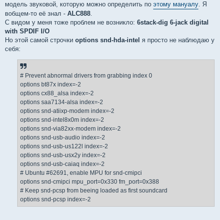
модель звуковой, которую можно определить по
этому мануалу
. Я
вобщем-то её знал -
ALC888
.
С видом у меня тоже проблем не возникло:
6stack-dig 6-jack digital
with SPDIF I/O
Но этой самой строчки
options snd-hda-intel
я просто не наблюдаю у
себя:
# Prevent abnormal drivers from grabbing index 0
options bt87x index=-2
options cx88_alsa index=-2
options saa7134-alsa index=-2
options snd-atiixp-modem index=-2
options snd-intel8x0m index=-2
options snd-via82xx-modem index=-2
options snd-usb-audio index=-2
options snd-usb-us122l index=-2
options snd-usb-usx2y index=-2
options snd-usb-caiaq index=-2
# Ubuntu #62691, enable MPU for snd-cmipci
options snd-cmipci mpu_port=0x330 fm_port=0x388
# Keep snd-pcsp from beeing loaded as first soundcard
options snd-pcsp index=-2