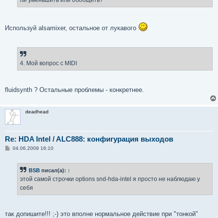
Используй alsamixer, остальное от лукавого
4. Мой вопрос с MIDI
fluidsynth ? Остальные проблемы - конкретнее.
deadhead
Re: HDA Intel / ALC888: конфигурация выходов
С
04.06.2009 16:10
о
о
б
BSB
писал(а):
↑
щ
е
этой самой строчки options snd-hda-intel я просто не наблюдаю у
н
себя
и
е
так допишите!!! ;-) это вполне нормальное действие при "тонкой"