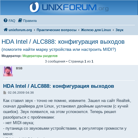
FAQ
Правила
unixforum.org
Практические вопросы
Железо для Linux
Звук
HDA Intel / ALC888: конфигурация выходов
(помогите найти марку устройства или настроить MIDI?)
Модератор:
Модераторы разделов
3 сообщения • Страница
1
из
1
BSB
HDA Intel / ALC888: конфигурация выходов
С
02.06.2009 04:36
о
о
Как ставил звук - точно не помню, извините. Зашел на сайт Realtek,
б
скачал драйвера для Linux, установил двойным щелчком (с кучей
щ
е
ошибок). Звук появился, на этом успокоился. Теперь решил
н
разобраться с проблемами:
и
е
- нет MIDI-звука;
- путаница со звуковыми устройствами, в регуляторе громкости у
меня: