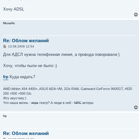
е
н
Хочу ADSL
и
е
MuxaHo
Re: Облом желаний
С
13.08.2009 12:54
о
о
Для АДСЛ нужна телефонная линия, а провода поворовали:)
б
щ
е
Хочу, чтобы пыли не было:-)
н
и
е
frp
Куда кидать?
AMD Athlon X64 4400+, ASUS M2A-VM, 2Gb RAM, Gainward GeForce 9600GT, HDD
200 +500 +500 Gb.
Жгу акустику:)
Что наша жизнь -
игра
театр? А люди в ней -
NPC
актеры
frp
Re: Облом желаний