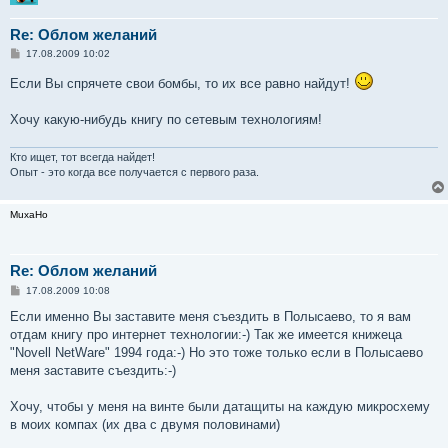
Re: Облом желаний
С
17.08.2009 10:02
о
о
Если Вы спрячете свои бомбы, то их все равно найдут!
б
щ
е
Хочу какую-нибудь книгу по сетевым технологиям!
н
и
е
Кто ищет, тот всегда найдет!
Опыт - это когда все получается с первого раза.
MuxaHo
Re: Облом желаний
С
17.08.2009 10:08
о
о
Если именно Вы заставите меня съездить в Полысаево, то я вам
б
отдам книгу про интернет технологии:-) Так же имеется книжеца
щ
е
"Novell NetWare" 1994 года:-) Но это тоже только если в Полысаево
н
меня заставите съездить:-)
и
е
Хочу, чтобы у меня на винте были датащиты на каждую микросхему
в моих компах (их два с двумя половинами)