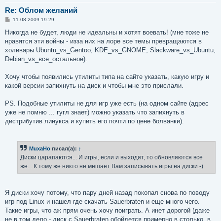
Re: Облом желаний
С
11.08.2009 19:29
о
о
Никогда не будет, люди не идеальны и хотят воевать! (мне тоже не
б
нравятся эти войны - изза них на лоре все темы превращаются в
щ
е
холивары Ubuntu_vs_Gentoo, KDE_vs_GNOME, Slackware_vs_Ubuntu,
н
Debian_vs_все_остальное).
и
е
Хочу чтобы появились утилиты типа на сайте указать, какую игру и
какой версии запихнуть на диск и чтобы мне это прислали.
PS. Подобные утилиты не для игр уже есть (на одном сайте (адрес
уже не помню ... гугл знает) можно указать что запихнуть в
дистрибутив линукса и купить его почти по цене болванки).
MuxaHo
писал(а):
↑
Диски царапаются... И игры, если и выходят, то обновляются все
же... К тому же никто не мешает Вам записывать игры на диски:-)
Я диски хочу потому, что пару дней назад покопал снова по поводу
игр под Linux и нашел где скачать Sauerbraten и еще много чего.
Такие игры, что аж прям очень хочу поиграть. А инет дорогой (даже
не в том дело - диск с Sauerbraten обойдется примерно в столько, в