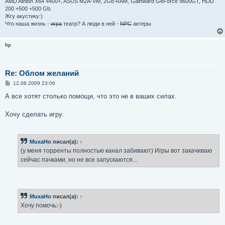
AMD Athlon X64 4400+, ASUS M2A-VM, 2Gb RAM, Gainward GeForce 9600GT, HDD
200 +500 +500 Gb.
Жгу акустику:)
Что наша жизнь -
игра
театр? А люди в ней -
NPC
актеры
frp
Re: Облом желаний
С
12.08.2009 23:06
о
о
А все хотят столько помощи, что это не в ваших силах.
б
щ
е
Хочу сделать игру.
н
и
е
MuxaHo
писал(а):
↑
(у меня торренты полностью канал забивают) Игры вот закачиваю
сейчас пачками, но не все запускаются...
MuxaHo
писал(а):
↑
Хочу помочь:-)