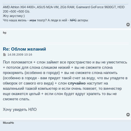
и
е
AMD Athlon X64 4400+, ASUS M2A-VM, 2Gb RAM, Gainward GeForce 9600GT, HDD
200 +500 +500 Gb.
Жгу акустику:)
Что наша жизнь -
игра
театр? А люди в ней -
NPC
актеры
frp
Re: Облом желаний
С
14.08.2009 10:16
о
о
Пол поломается + слон займет все пространство и вы не уместитесь
б
+ потолок для слона слишком низкий + вы не сможете слона
щ
е
прокормить (особенно в городе) + вы не сможете слона напоить
н
(особенно в городе - вам придет такой счет за воду, что вы упадете в
и
е
обморок от самого его вида) + слон
случайно
наступит на
мааленький таакой компьютер и если очень повезет, то винчестер
еще окажется целый + если слон будет вдруг храпеть то вы не
сможете спать.
Хочу увидеть НЛО
MuxaHo