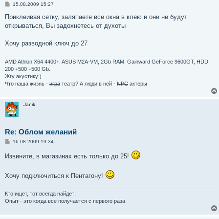
С
15.08.2009 15:27
о
о
Приклеивая сетку, заляпаете все окна в клею и они не будут
б
открываться, Вы задохнетесь от духоты
щ
е
н
Хочу разводной ключ до 27
и
е
AMD Athlon X64 4400+, ASUS M2A-VM, 2Gb RAM, Gainward GeForce 9600GT, HDD
200 +500 +500 Gb.
Жгу акустику:)
Что наша жизнь -
игра
театр? А люди в ней -
NPC
актеры
Janik
Re: Облом желаний
С
16.08.2009 19:34
о
о
Извините, в магазинах есть только до 25!
б
щ
е
Хочу подключиться к Пентагону!
н
и
е
Кто ищет, тот всегда найдет!
Опыт - это когда все получается с первого раза.