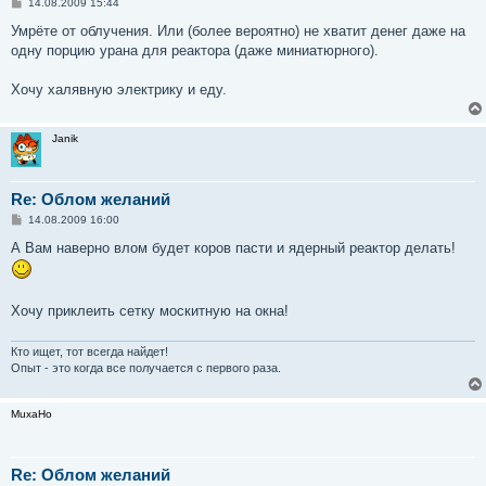
С
14.08.2009 15:44
о
о
Умрёте от облучения. Или (более вероятно) не хватит денег даже на
б
одну порцию урана для реактора (даже миниатюрного).
щ
е
н
Хочу халявную электрику и еду.
и
е
Janik
Re: Облом желаний
С
14.08.2009 16:00
о
о
А Вам наверно влом будет коров пасти и ядерный реактор делать!
б
щ
е
н
Хочу приклеить сетку москитную на окна!
и
е
Кто ищет, тот всегда найдет!
Опыт - это когда все получается с первого раза.
MuxaHo
Re: Облом желаний