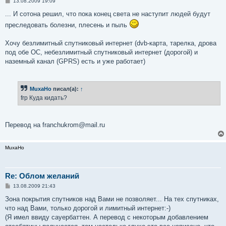
С
13.08.2009 19:09
о
о
... И сотона решил, что пока конец света не наступит людей будут
б
преследовать болезни, плесень и пыль
щ
е
н
Хочу безлимитный спутниковый интернет (dvb-карта, тарелка, дрова
и
е
под обе ОС, небезлимитный спутниковый интернет (дорогой) и
наземный канал (GPRS) есть и уже работает)
MuxaHo
писал(а):
↑
frp Куда кидать?
Перевод на franchukrom@mail.ru
MuxaHo
Re: Облом желаний
С
13.08.2009 21:43
о
о
Зона покрытия спутников над Вами не позволяет... На тех спутниках,
б
что над Вами, только дорогой и лимитный интернет:-)
щ
е
(Я имел ввиду сауербаттен. А перевод с некоторым добавлением
н