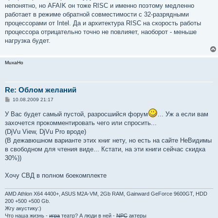
непонятно, но AFAIK он тоже RISC и именно поэтому медленно
работает в режиме обратной совместимости с 32-разрядными
процессорами от Intel. Да и архитектура RISC на скорость работы
процессора отрицательно точно не повлияет, наоборот - меньше
нагрузка будет.
MuxaHo
Re: Облом желаний
С
10.08.2009 21:17
о
о
У Вас будет самый пустой, разросшийся форум
... Уж а если вам
б
захочется прокомментировать чего или спросить...
щ
е
(DjVu View, DjVu Pro вроде)
н
(В дежавюшном варианте этих книг нету, но есть на сайте НеВидимы
и
е
в свободном для чтения виде... Кстати, на эти книги сейчас скидка
30%))
Хочу СВД в полном боекомплекте
AMD Athlon X64 4400+, ASUS M2A-VM, 2Gb RAM, Gainward GeForce 9600GT, HDD
200 +500 +500 Gb.
Жгу акустику:)
Что наша жизнь -
игра
театр? А люди в ней -
NPC
актеры