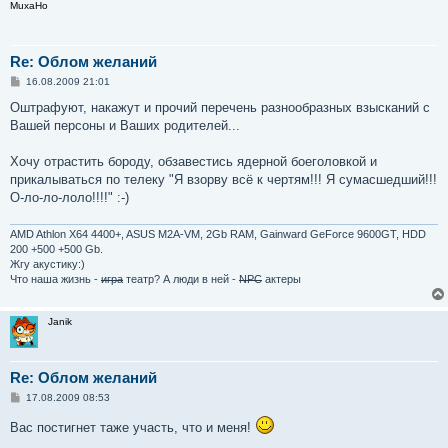
MuxaHo
Re: Облом желаний
С
16.08.2009 21:01
о
о
Оштрафуют, накажут и прочий перечень разнообразных взысканий с
б
Вашей персоны и Ваших родителей...
щ
е
н
Хочу отрастить бороду, обзавестись ядерной боеголовкой и
и
е
прикалываться по телеку "Я взорву всё к чертям!!! Я сумасшедший!!!
О-ло-ло-лоло!!!!" :-)
AMD Athlon X64 4400+, ASUS M2A-VM, 2Gb RAM, Gainward GeForce 9600GT, HDD
200 +500 +500 Gb.
Жгу акустику:)
Что наша жизнь -
игра
театр? А люди в ней -
NPC
актеры
Janik
Re: Облом желаний
С
17.08.2009 08:53
о
о
Вас постигнет таже участь, что и меня!
б
щ