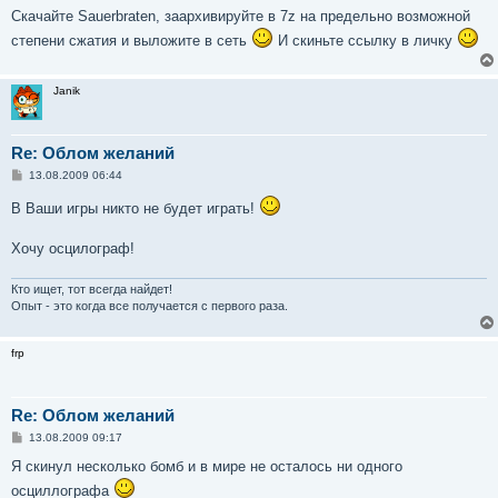
Скачайте Sauerbraten, заархивируйте в 7z на предельно возможной
степени сжатия и выложите в сеть
И скиньте ссылку в личку
Janik
Re: Облом желаний
С
13.08.2009 06:44
о
о
В Ваши игры никто не будет играть!
б
щ
е
Хочу осцилограф!
н
и
е
Кто ищет, тот всегда найдет!
Опыт - это когда все получается с первого раза.
frp
Re: Облом желаний
С
13.08.2009 09:17
о
о
Я скинул несколько бомб и в мире не осталось ни одного
б
осциллографа
щ