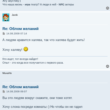
Жгу акустику:)
Что наша жизнь -
игра
театр? А люди в ней -
NPC
актеры
Janik
Re: Облом желаний
С
14.08.2009 07:14
о
о
А людям нравится халява, так что халява будет жить!
б
щ
е
Хочу халяву!
н
и
е
Кто ищет, тот всегда найдет!
Опыт - это когда все получается с первого раза.
MuxaHo
Re: Облом желаний
С
14.08.2009 09:07
о
о
Вы это людям вокруг скажите, они тоже хотят.
б
щ
е
Хочу слона посреди комнаты:-) Но чтобы он не гадил
н