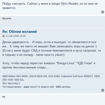
Пойду смотреть. Сейчас у меня в винде DjVu Reader, но он мне не
нравится.
MuxaHo
Re: Облом желаний
С
11.08.2009 18:28
о
о
Диски царапаются... И игры, если и выходят, то обновляются все
б
же... К тому же никто не мешает Вам записывать игры на диски:-)
щ
е
(Если у меня будет СВД в полном боекомплекте и куча патронов, то
н
в тюрьму я не попаду - меня просто убьют)
и
е
Хочу, чтобы народ перестал воевать "Винда-Linux" "КДЕ-Гном" и
прочие бессмысленные споры....
AMD Athlon X64 4400+, ASUS M2A-VM, 2Gb RAM, Gainward GeForce 9600GT, HDD
200 +500 +500 Gb.
Жгу акустику:)
Что наша жизнь -
игра
театр? А люди в ней -
NPC
актеры
frp