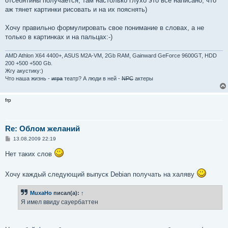
отсебятины получается, там настолько глухо это все написано, что
и
е
аж тянет картинки рисовать и на их пояснять)
Хочу правильно формулировать свое понимание в словах, а не
только в картинках и на пальцах:-)
AMD Athlon X64 4400+, ASUS M2A-VM, 2Gb RAM, Gainward GeForce 9600GT, HDD
200 +500 +500 Gb.
Жгу акустику:)
Что наша жизнь -
игра
театр? А люди в ней -
NPC
актеры
frp
Re: Облом желаний
С
13.08.2009 22:19
о
о
Нет таких слов
б
щ
е
Хочу каждый следующий выпуск Debian получать на халяву
н
и
е
MuxaHo
писал(а):
↑
Я имел ввиду сауербаттен