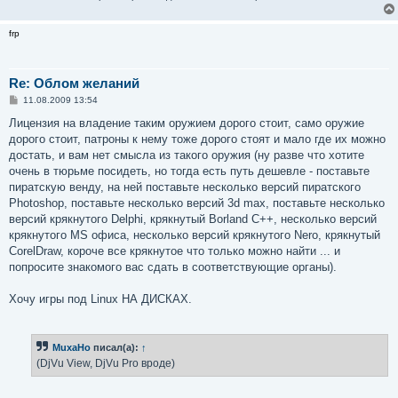
frp
Re: Облом желаний
С
11.08.2009 13:54
о
о
Лицензия на владение таким оружием дорого стоит, само оружие
б
дорого стоит, патроны к нему тоже дорого стоят и мало где их можно
щ
е
достать, и вам нет смысла из такого оружия (ну разве что хотите
н
очень в тюрьме посидеть, но тогда есть путь дешевле - поставьте
и
е
пиратскую венду, на ней поставьте несколько версий пиратского
Photoshop, поставьте несколько версий 3d max, поставьте несколько
версий крякнутого Delphi, крякнутый Borland C++, несколько версий
крякнутого MS офиса, несколько версий крякнутого Nero, крякнутый
CorelDraw, короче все крякнутое что только можно найти ... и
попросите знакомого вас сдать в соответствующие органы).
Хочу игры под Linux НА ДИСКАХ.
MuxaHo
писал(а):
↑
(DjVu View, DjVu Pro вроде)