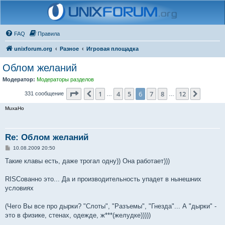
FAQ
Правила
unixforum.org
Разное
Игровая площадка
Облом желаний
Модератор:
Модераторы разделов
Страница
6
из
12
1
4
5
6
7
8
12
Пред.
След.
331 сообщение
…
…
MuxaHo
Re: Облом желаний
С
10.08.2009 20:50
о
о
Такие клавы есть, даже трогал одну)) Она работает)))
б
щ
е
RISCованно это... Да и производительность упадет в нынешних
н
условиях
и
е
(Чего Вы все про дырки? "Слоты", "Разъемы", "Гнезда"... А "дырки" -
это в физике, стенах, одежде, ж***(желудке)))))