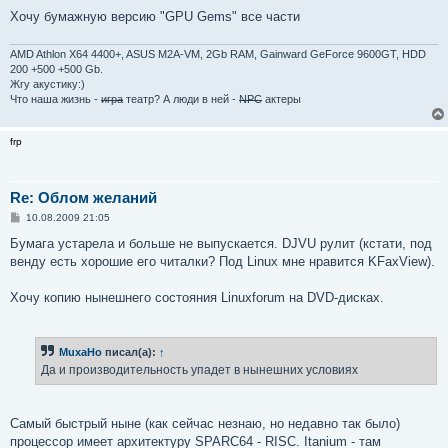
Хочу бумажную версию "GPU Gems" все части
AMD Athlon X64 4400+, ASUS M2A-VM, 2Gb RAM, Gainward GeForce 9600GT, HDD
200 +500 +500 Gb.
Жгу акустику:)
Что наша жизнь -
игра
театр? А люди в ней -
NPC
актеры
frp
Re: Облом желаний
С
10.08.2009 21:05
о
о
Бумага устарела и больше не выпускается. DJVU рулит (кстати, под
б
венду есть хорошие его читалки? Под Linux мне нравится KFaxView).
щ
е
н
Хочу копию нынешнего состояния Linuxforum на DVD-дисках.
и
е
MuxaHo
писал(а):
↑
Да и производительность упадет в нынешних условиях
Самый быстрый ныне (как сейчас незнаю, но недавно так было)
процессор имеет архитектуру SPARC64 - RISC. Itanium - там