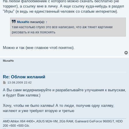
На любой фалообмениик с которого можно скачать бесплатно (не
торрент), а ссылку мне в личку. А еще ссылку куда-нибудь в раздел
"Игры" (я ведь не единственный человек со слабым интернетом).
MuxaHo
писал(а):
↑
там настолько глухо это все написано, что аж тянет картинки
рисовать и на их пояснять
Можно и так (мне главное чтоб понятно).
MuxaHo
Re: Облом желаний
С
13.08.2009 22:42
о
о
А Вы сами модернизируйте и разрабатывайте улучшения к выпускам,
б
и будет Вам халява:)
щ
е
н
Хочу, чтобы не было халявы! А то люди, получив одну халяву,
и
е
наглеют и уже требуют вторую и третью
AMD Athlon X64 4400+, ASUS M2A-VM, 2Gb RAM, Gainward GeForce 9600GT, HDD
200 +500 +500 Gb.