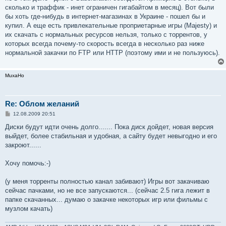
сколько и траффик - инет ограничен гигабайтом в месяц). Вот были
бы хоть где-нибудь в интернет-магазинах в Украине - пошел бы и
купил. А еще есть привлекательные проприетарные игры (Majesty) и
их скачать с нормальных ресурсов нельзя, только с торрентов, у
которых всегда почему-то скорость всегда в несколько раз ниже
нормальной закачки по FTP или HTTP (поэтому ими и не пользуюсь).
MuxaHo
Re: Облом желаний
С
12.08.2009 20:51
о
о
Диски будут идти очень долго....... Пока диск дойдет, новая версия
б
выйдет, более стабильная и удобная, а сайту будет невыгодно и его
щ
е
закроют......
н
и
е
Хочу помочь:-)
(у меня торренты полностью канал забивают) Игры вот закачиваю
сейчас пачками, но не все запускаются... (сейчас 2.5 гига лежит в
папке скачанных... думаю о закачке некоторых игр или фильмы с
музлом качать)