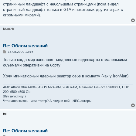
е
страничный ландшафт с небольшими страницами (пока видел
страничный ландшафт только в GTA и некоторых других играх с
огромными мирами).
MuxaHo
Re: Облом желаний
С
14.08.2009 13:16
о
о
Только когда мир заполонят медленные видеокарты с маленькими
б
объемами оперативки на борту
щ
е
н
Хочу миниатюрный ядерный реактор себе в комнату (как у IronMan)
и
е
AMD Athlon X64 4400+, ASUS M2A-VM, 2Gb RAM, Gainward GeForce 9600GT, HDD
200 +500 +500 Gb.
Жгу акустику:)
Что наша жизнь -
игра
театр? А люди в ней -
NPC
актеры
frp
Re: Облом желаний