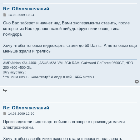
Re: Облом желаний
С
14.08.2009 10:24
о
о
Оно Вас заберет и начнет над Вами эксперименты ставить, после
б
которых из Вас сделают какой-нибудь фрукт или овощ, типа
щ
е
помидора
н
и
е
Хочу чтобы топовые видеокарты стали до 60 Ватт... А нетоповые еще
меньше жрали и грелись
AMD Athlon X64 4400+, ASUS M2A-VM, 2Gb RAM, Gainward GeForce 9600GT, HDD
200 +500 +500 Gb.
Жгу акустику:)
Что наша жизнь -
игра
театр? А люди в ней -
NPC
актеры
frp
Re: Облом желаний
С
14.08.2009 12:50
о
о
Производители видеокарт сейчас в сговоре с производителями
б
электроэнергии.
щ
е
н
Хочу чтобы разработчики наконец стали широко использовать
и