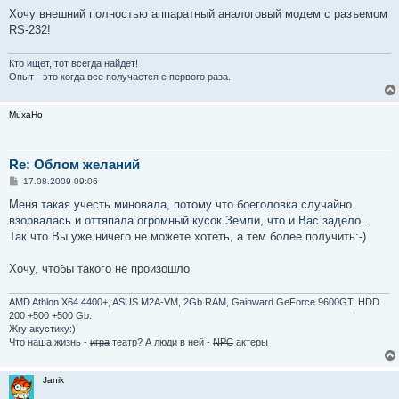
е
Хочу внешний полностью аппаратный аналоговый модем с разъемом
н
RS-232!
и
е
Кто ищет, тот всегда найдет!
Опыт - это когда все получается с первого раза.
MuxaHo
Re: Облом желаний
С
17.08.2009 09:06
о
о
Меня такая учесть миновала, потому что боеголовка случайно
б
взорвалась и оттяпала огромный кусок Земли, что и Вас задело...
щ
е
Так что Вы уже ничего не можете хотеть, а тем более получить:-)
н
и
е
Хочу, чтобы такого не произошло
AMD Athlon X64 4400+, ASUS M2A-VM, 2Gb RAM, Gainward GeForce 9600GT, HDD
200 +500 +500 Gb.
Жгу акустику:)
Что наша жизнь -
игра
театр? А люди в ней -
NPC
актеры
Janik