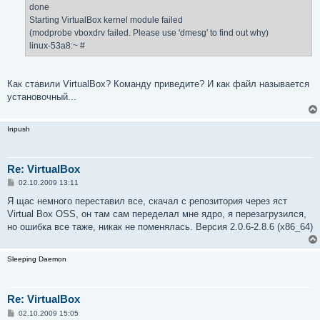
done
Starting VirtualBox kernel module failed
(modprobe vboxdrv failed. Please use 'dmesg' to find out why)
linux-53a8:~ #
Как ставили VirtualBox? Команду приведите? И как файл называется
установочный...
Inpush
Re: VirtualBox
С
02.10.2009 13:11
о
о
Я щас немного переставил все, скачал с репозитория через яст
б
Virtual Box OSS, он там сам переделал мне ядро, я перезагрузился,
щ
е
но ошибка все таже, никак не поменялась. Версия 2.0.6-2.8.6 (x86_64)
н
и
е
Sleeping Daemon
Re: VirtualBox
С
02.10.2009 15:05