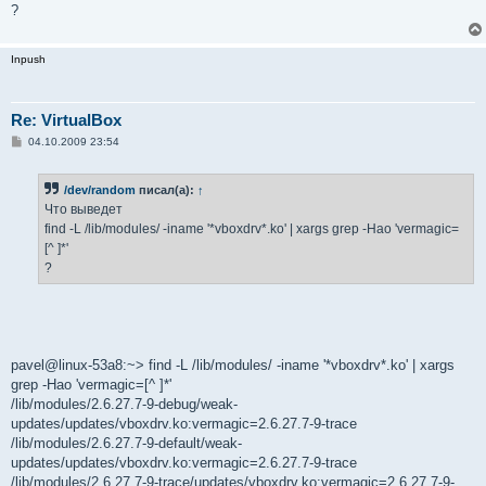
н
?
и
е
Inpush
Re: VirtualBox
С
04.10.2009 23:54
о
о
б
/dev/random
писал(а):
↑
щ
е
Что выведет
н
find -L /lib/modules/ -iname '*vboxdrv*.ko' | xargs grep -Hao 'vermagic=
и
е
[^ ]*'
?
pavel@linux-53a8:~> find -L /lib/modules/ -iname '*vboxdrv*.ko' | xargs
grep -Hao 'vermagic=[^ ]*'
/lib/modules/2.6.27.7-9-debug/weak-
updates/updates/vboxdrv.ko:vermagic=2.6.27.7-9-trace
/lib/modules/2.6.27.7-9-default/weak-
updates/updates/vboxdrv.ko:vermagic=2.6.27.7-9-trace
/lib/modules/2.6.27.7-9-trace/updates/vboxdrv.ko:vermagic=2.6.27.7-9-