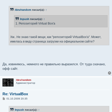
о
о
б
/dev/random
писал(а):
↑
щ
е
н
Inpush
писал(а):
↑
и
е
1. Репозиторий Virtual Box'a
Хм.. Не знаю такой вещи, как "репозиторий VirtualBox'а". Может,
имелась в виду страница загрузки на официальном сайте?
Да, извиняюсь, немного не правильно выразился. От туда скачано,
офф сайт.
/dev/random
Администратор
Re: VirtualBox
С
01.10.2009 20:35
о
о
б
Inpush
писал(а):
↑
щ