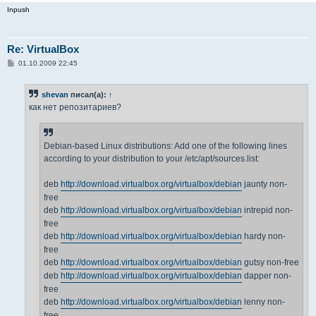
Inpush
Re: VirtualBox
С
01.10.2009 22:45
о
о
б
shevan
писал(а):
↑
щ
е
как нет репозитариев?
н
и
е
Debian-based Linux distributions: Add one of the following lines
according to your distribution to your /etc/apt/sources.list:
deb
http://download.virtualbox.org/virtualbox/debian
jaunty non-
free
deb
http://download.virtualbox.org/virtualbox/debian
intrepid non-
free
deb
http://download.virtualbox.org/virtualbox/debian
hardy non-
free
deb
http://download.virtualbox.org/virtualbox/debian
gutsy non-free
deb
http://download.virtualbox.org/virtualbox/debian
dapper non-
free
deb
http://download.virtualbox.org/virtualbox/debian
lenny non-
free