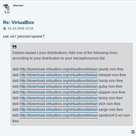
и
shevan
е
Re: VirtualBox
С
01.10.2009 22:26
о
о
как нет репозитариев?
б
щ
е
н
Debian-based Linux distributions: Add one of the following lines
и
е
according to your distribution to your /etc/apt/sources.list:
deb
http://download.virtualbox.org/virtualbox/debian
jaunty non-free
deb
http://download.virtualbox.org/virtualbox/debian
intrepid non-free
deb
http://download.virtualbox.org/virtualbox/debian
hardy non-free
deb
http://download.virtualbox.org/virtualbox/debian
gutsy non-free
deb
http://download.virtualbox.org/virtualbox/debian
dapper non-free
deb
http://download.virtualbox.org/virtualbox/debian
lenny non-free
deb
http://download.virtualbox.org/virtualbox/debian
etch non-free
deb
http://download.virtualbox.org/virtualbox/debian
sarge non-free
deb
http://download.virtualbox.org/virtualbox/debian
xandros4.0-xn non-
free