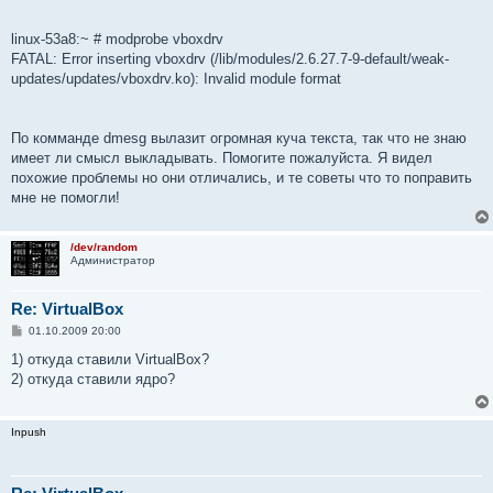
linux-53a8:~ # modprobe vboxdrv
FATAL: Error inserting vboxdrv (/lib/modules/2.6.27.7-9-default/weak-
updates/updates/vboxdrv.ko): Invalid module format
По комманде dmesg вылазит огромная куча текста, так что не знаю
имеет ли смысл выкладывать. Помогите пожалуйста. Я видел
похожие проблемы но они отличались, и те советы что то поправить
мне не помогли!
/dev/random
Администратор
Re: VirtualBox
С
01.10.2009 20:00
о
о
1) откуда ставили VirtualBox?
б
2) откуда ставили ядро?
щ
е
н
и
Inpush
е