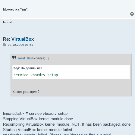
Можно на "ты".
Inpush
Re: VirtualBox
С
02.10.2009 08:51
о
о
б
mint_99
писал(а):
↑
щ
е
н
Код:
Выделить всё
и
е
service vboxdrv setup
Какая реакция?
linux-53a8:~ # service vboxdrv setup
Stopping VirtualBox kernel module done
Recompiling VirtualBox kernel module, NOT. It has been packaged. done
Starting VirtualBox kernel module failed