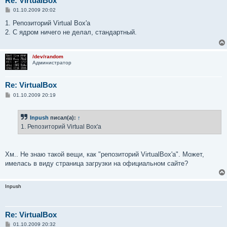
Re: VirtualBox
С
01.10.2009 20:02
о
о
1. Репозиторий Virtual Box'a
б
2. С ядром ничего не делал, стандартный.
щ
е
н
и
/dev/random
е
Администратор
Re: VirtualBox
С
01.10.2009 20:19
о
о
б
Inpush
писал(а):
↑
щ
е
1. Репозиторий Virtual Box'a
н
и
е
Хм.. Не знаю такой вещи, как "репозиторий VirtualBox'а". Может,
имелась в виду страница загрузки на официальном сайте?
Inpush
Re: VirtualBox
С
01.10.2009 20:32