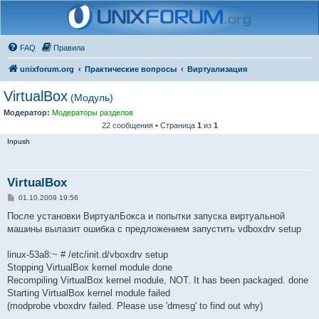
FAQ
Правила
unixforum.org
Практические вопросы
Виртуализация
VirtualBox
(Модуль)
Модератор:
Модераторы разделов
22 сообщения • Страница
1
из
1
Inpush
VirtualBox
С
01.10.2009 19:56
о
о
После установки ВиртуалБокса и попытки запуска виртуальной
б
машины вылазит ошибка с предложением запустить vdboxdrv setup
щ
е
н
linux-53a8:~ # /etc/init.d/vboxdrv setup
и
е
Stopping VirtualBox kernel module done
Recompiling VirtualBox kernel module, NOT. It has been packaged. done
Starting VirtualBox kernel module failed
(modprobe vboxdrv failed. Please use 'dmesg' to find out why)