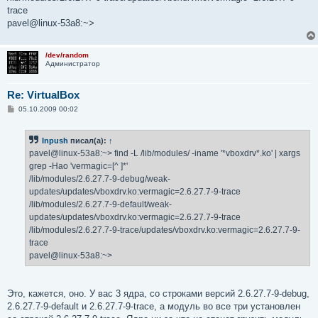
trace
pavel@linux-53a8:~>
/dev/random
Администратор
Re: VirtualBox
С
05.10.2009 00:02
о
о
б
Inpush
писал(а):
↑
щ
е
pavel@linux-53a8:~> find -L /lib/modules/ -iname '*vboxdrv*.ko' | xargs
н
grep -Hao 'vermagic=[^ ]*'
и
е
/lib/modules/2.6.27.7-9-debug/weak-
updates/updates/vboxdrv.ko:vermagic=2.6.27.7-9-trace
/lib/modules/2.6.27.7-9-default/weak-
updates/updates/vboxdrv.ko:vermagic=2.6.27.7-9-trace
/lib/modules/2.6.27.7-9-trace/updates/vboxdrv.ko:vermagic=2.6.27.7-9-
trace
pavel@linux-53a8:~>
Это, кажется, оно. У вас 3 ядра, со строками версий 2.6.27.7-9-debug,
2.6.27.7-9-default и 2.6.27.7-9-trace, а модуль во все три установлен