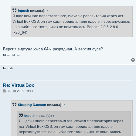
о
о
б
Inpush
писал(а):
↑
щ
е
Я щас немного переставил все, скачал с репозитория через яст
н
Virtual Box OSS, он там сам переделал мне ядро, я перезагрузился,
и
е
но ошибка все таже, никак не поменялась. Версия 2.0.6-2.8.6
(x86_64)
Версия виртуалбокса 64-х разрядная. А версия сусе?
uname -a
Inpush
Re: VirtualBox
С
02.10.2009 19:17
о
о
б
Sleeping Daemon
писал(а):
↑
щ
е
н
Inpush
писал(а):
↑
и
е
Я щас немного переставил все, скачал с репозитория через
яст Virtual Box OSS, он там сам переделал мне ядро, я
перезагрузился, но ошибка все таже, никак не поменялась.