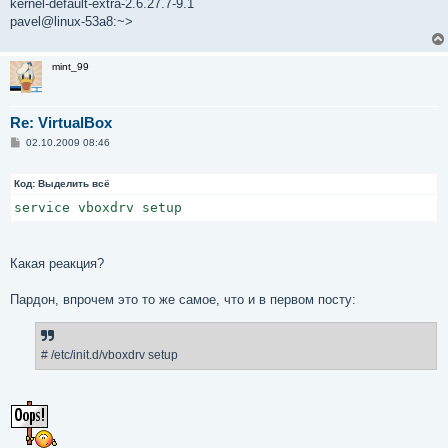
kernel-default-extra-2.6.27.7-9.1
pavel@linux-53a8:~>
mint_99
Re: VirtualBox
С
02.10.2009 08:46
о
о
б
Код:
Выделить всё
щ
е
service vboxdrv setup
н
и
е
Какая реакция?
Пардон, впрочем это то же самое, что и в первом посту:
# /etc/init.d/vboxdrv setup