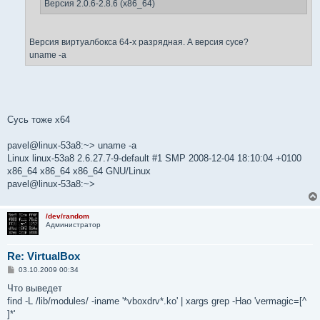
Версия 2.0.6-2.8.6 (x86_64)
Версия виртуалбокса 64-х разрядная. А версия сусе?
uname -a
Сусь тоже х64
pavel@linux-53a8:~> uname -a
Linux linux-53a8 2.6.27.7-9-default #1 SMP 2008-12-04 18:10:04 +0100
x86_64 x86_64 x86_64 GNU/Linux
pavel@linux-53a8:~>
/dev/random
Администратор
Re: VirtualBox
С
03.10.2009 00:34
о
о
Что выведет
б
find -L /lib/modules/ -iname '*vboxdrv*.ko' | xargs grep -Hao 'vermagic=[^
щ
е
]*'