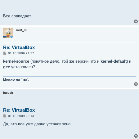
Все совпадает.
mint_99
Re: VirtualBox
С
01.10.2009 21:27
о
о
kernel-source
(понятное дело, той же версии что и
kernel-default
) и
б
gcc
установлен?
щ
е
н
и
Можно на "ты".
е
Inpush
Re: VirtualBox
С
01.10.2009 22:13
о
о
Да, это все уже давно установлено.
б
щ
е
н