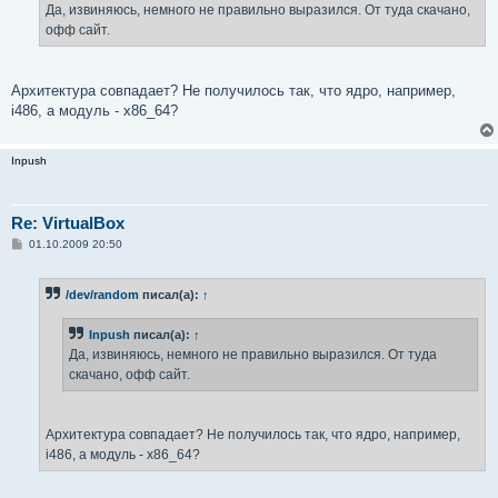
е
Да, извиняюсь, немного не правильно выразился. От туда скачано,
н
офф сайт.
и
е
Архитектура совпадает? Не получилось так, что ядро, например,
i486, а модуль - x86_64?
Inpush
Re: VirtualBox
С
01.10.2009 20:50
о
о
б
/dev/random
писал(а):
↑
щ
е
н
Inpush
писал(а):
↑
и
е
Да, извиняюсь, немного не правильно выразился. От туда
скачано, офф сайт.
Архитектура совпадает? Не получилось так, что ядро, например,
i486, а модуль - x86_64?