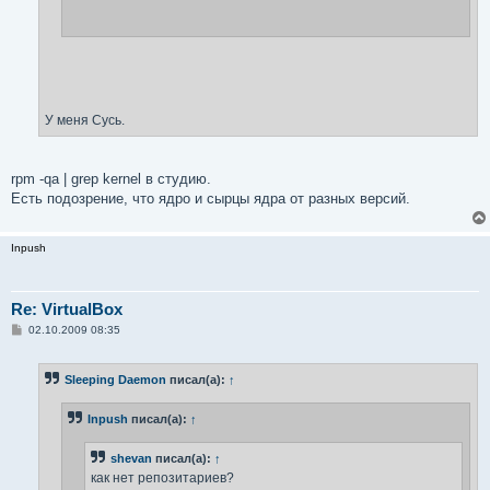
У меня Сусь.
rpm -qa | grep kernel в студию.
Есть подозрение, что ядро и сырцы ядра от разных версий.
Inpush
Re: VirtualBox
С
02.10.2009 08:35
о
о
б
Sleeping Daemon
писал(а):
↑
щ
е
н
Inpush
писал(а):
↑
и
е
shevan
писал(а):
↑
как нет репозитариев?