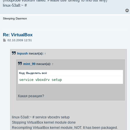
(modprobe vboxdrv failed. Please use 'dmesg' to find out why)
linux-53a8:~ #
Sleeping Daemon
Re: VirtualBox
С
02.10.2009 12:51
о
о
б
Inpush
писал(а):
↑
щ
е
н
mint_99
писал(а):
↑
и
е
Код:
Выделить всё
service vboxdrv setup
Какая реакция?
linux-53a8:~ # service vboxdrv setup
Stopping VirtualBox kernel module done
Recompiling VirtualBox kernel module, NOT. It has been packaged.