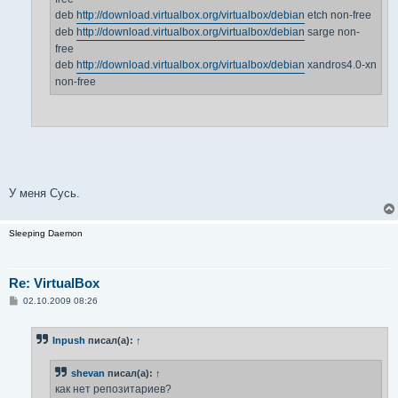
deb
http://download.virtualbox.org/virtualbox/debian
etch non-free
deb
http://download.virtualbox.org/virtualbox/debian
sarge non-
free
deb
http://download.virtualbox.org/virtualbox/debian
xandros4.0-xn
non-free
У меня Сусь.
Sleeping Daemon
Re: VirtualBox
С
02.10.2009 08:26
о
о
б
Inpush
писал(а):
↑
щ
е
н
shevan
писал(а):
↑
и
е
как нет репозитариев?