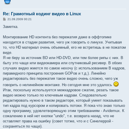
Re: Грамотный кодинг видео в Linux
С
21.09.2009 00:21
о
о
Заметка.
б
щ
е
Монтирование HD контента без пережатия даже в оффтопике
н
находится в стадии развития, чего уж говорить о линухе. Учитывая
и
е
то, что HD материал очень объемный, его не встретишь в не пожатом
виде.
Я не беру за источник BD или HD-DVD, или тем более рипы с них. В
быту это чаще или видеокамера или спутниковый ресивер. В обоих
случаях видео жмется по самое нехочу (с использованием В кадров,
пирамидного принципа построения GOPов и т.д.). Линейно
редактировать без пережатия такое видео очень сложно, чего уж
говорить о нелинейном монтаже. Но сегодня мне это удалось
Итак, поскольку используется межкадровое сжатие, резать такое
видео можно только по ключевым кадрам. Следовательно
редактировать нужно в таком редакторе, который умеет показывать
тип кадра под курсором и копировать потоки. Я пока что знаю только
одну программу, удовлетворяющую этим требованиям - Avidemux. К
сожалению в ней нет кнопки "undo", т.е. возврата назад, что не
оставляет права на ошибку (совет тотже, что и с Синелеррой -
сохраняться по чаще).