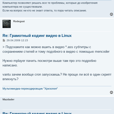
Компьютер позволяет решать все те проблемы, которые до изобретения
компьютера не существовали.
Если на вопрос ни кто не знает ответа, то пора читать описание.
Rodegast
Re: Грамотный кодинг видео в Linux
С
29.04.2009 12:15
о
о
> Подскажите как можно вшить в видео *.ass субтитры с
б
сохранением стилей и тому подобного в видео с помощью mencoder
щ
е
н
Нужно mplayer пачить посмотри выше там про это подробно
и
е
написано.
vantu зачем вообще cron запускаешь? Не проще ли всё в один скрипт
впихнуть?
Мультимедиа-перекодировщик "Хризопея"
Mazdader
Re: Грамотный кодинг видео в Linux