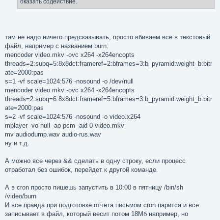
оказать содействие.
там не надо ничего предсказывать, просто вбиваем все в текстовый
файл, например с названием burn:
mencoder video.mkv -ovc x264 -x264encopts
threads=2:subq=5:8x8dct:frameref=2:bframes=3:b_pyramid:weight_b:bitr
ate=2000:pas
s=1 -vf scale=1024:576 -nosound -o /dev/null
mencoder video.mkv -ovc x264 -x264encopts
threads=2:subq=6:8x8dct:frameref=5:bframes=3:b_pyramid:weight_b:bitr
ate=2000:pas
s=2 -vf scale=1024:576 -nosound -o video.x264
mplayer -vo null -ao pcm -aid 0 video.mkv
mv audiodump.wav audio-rus.wav
ну и т.д.
А можно все через && сделать в одну строку, если процесс
отработал без ошибок, перейдет к другой команде.
А в cron просто пишешь запустить в 10:00 в пятницу /bin/sh
/video/burn
И все правда при подготовке отчета письмом cron парится и все
записывает в файл, который весит потом 18Мб например, но