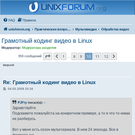
FAQ
Правила
unixforum.org
Практические вопросы
Мультимедиа
Обработка видео
Грамотный кодинг видео в Linux
Модератор:
Модераторы разделов
Страница
10
из
12
1
8
9
10
11
12
Пред.
След.
359 сообщений
…
tierpunk
Re: Грамотный кодинг видео в Linux
С
04.03.2009 20:34
о
о
б
PJFry
писал(а):
↑
щ
е
Здравствуйте.
н
Подскажите пожалуйста на конкретном примере, а то я что то никак
и
е
не разберусь.
Вот у меня есть сезон мультсериала. В нем 24 эпизода. Все в
формате avi.