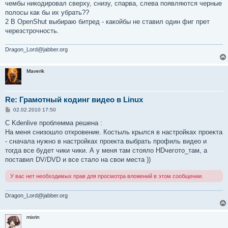
е
чембы никодировал сверху, снизу, спарва, слева появляются черные
н
полосы как бы их убрать??
и
е
2 В OpenShut выбираю битред - какойбы не ставил один фиг прет
черезстрочность.
Dragon_Lord@jabber.org
Maverik
Re: Грамотный кодинг видео в Linux
С
02.02.2010 17:50
о
о
С Kdenlive проблемма решена :
б
На меня снизошло откровение. Костыль крылся в настройках проекта
щ
е
- сначала нужно в настройках проекта выбрать профиль видео и
н
тогда все будет чики чики. А у меня там стояло HDчегото_там, а
и
е
поставил DV/DVD и все стало на свои места ))
У вас нет необходимых прав для просмотра вложений в этом сообщении.
Dragon_Lord@jabber.org
mixrin