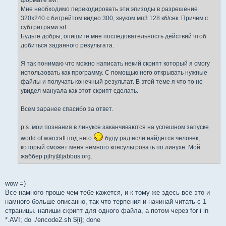
Мне необходимо перекодировать эти эпизоды в разрешение
320х240 с битрейтом видео 300, звуком мп3 128 кб/сек. Причем с
субтритрами srt.
Будьте добры, опишите мне последовательность действий чтоб
добиться заданного результата.
Я так понимаю что можно написать некий скрипт который я смогу
использовать как программу. С помощью него открывать нужные
файлы и получать конечный результат. В этой теме я что то не
увидел мануала как этот скрипт сделать.
Всем заранее спасибо за ответ.
p.s. мои познания в линуксе заканчиваются на успешном запуске
world of warcraft под него
буду рад если найдется человек,
который сможет меня немного консультровать по линухе. Мой
жаббер pjfry@jabbus.org.
wow =)
Все намного проше чем тебе кажется, и к тому же здесь все это и
намного больше описанно, так что терпения и начинай читать с 1
страницы. напиши скрипт для одного файла, а потом через for i in
*.AVI; do ./encode2.sh ${i}; done