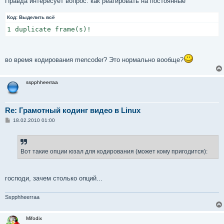
Правда интересует вопрос: как реагировать на постоянные
Код:
Выделить всё
1 duplicate frame(s)!
во время кодирования mencoder? Это нормально вообще?
sspphheerraa
Re: Грамотный кодинг видео в Linux
С
18.02.2010 01:00
о
о
б
щ
е
Вот такие опции юзал для кодирования (может кому пригодится):
н
и
е
господи, зачем столько опций...
Sspphheerraa
Mifodix