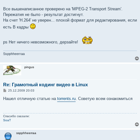
Все вышенаписанное проверено на 'MPEG-2 Transport Stream'.
Пережатия не было - результат достигнут.
На счет 'H.264' не уверен... плохой формат для редактирования, если
есть В кадры
ps Нет ничего невозможного, дерзайте!
Sspphheerraa
pingus
Re: Грамотный кодинг видео в Linux
С
25.12.2009 20:03
о
о
Нашел отличную статью на
torrents.ru
. Советую всем ознакомиться
б
щ
е
н
Спасибо сказали:
и
SoaT
е
sspphheerraa