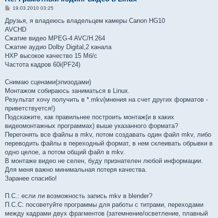
С
19.03.2010 03:25
о
о
Друзья, я владеюсь владельцем камеры Canon HG10
б
AVCHD
щ
е
Сжатие видео MPEG-4 AVC/H.264
н
Сжатие аудио Dolby Digital,2 канала
и
е
HXP высокое качество 15 Мб/с
Частота кадров 60i(PF24)
Снимаю сценами(эпизодами)
Монтажом собираюсь заниматься в Linux.
Результат хочу получить в *.mkv(мнения на счет других форматов -
приветствуется!)
Подскажите, как правильнее построить монтаж(и в каких
видеомонтажных программах) выше указанного формата?
Перегонять все файлы в mkv, потом создавать один файл mkv, либо
переводить файлы в переходный формат, в нем склеивать обрывки в
одно целое, а потом общий файл в mkv.
В монтаже видео не селен, буду признателен любой информации.
Для меня важно минимальная потеря качества.
Заранее спасибо!
П.С.: если ли возможность запись mkv в blender?
П.С.С: посоветуйте программы для работы с титрами, переходами
между кадрами двух фрагментов (затемнение/осветление, плавный