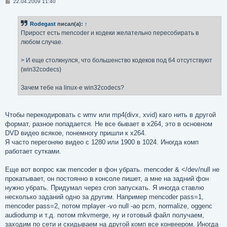
С
22.04.2009 11:40
о
о
б
Rodegast
писал(а):
↑
щ
е
Прирост есть mencoder и кодеки желательно пересобирать в
н
любом случае.
и
е
> И еще столкнулся, что большенство кодеков под 64 отсутствуют
(win32codecs)
Зачем тебе на linux-e win32codecs?
Чтобы перекодировать с wmv или mp4(divx, xvid) каго нить в другой
формат, разное попадается. Не все бывает в x264, это в основном
DVD видео всякое, понемногу пришли к x264.
Я часто перегоняю видео с 1280 или 1900 в 1024. Иногда комп
работает сутками.
Еще вот вопрос как mencoder в фон убрать. mencoder & </dev/null не
прокатывает, он постоянно в консоле пишет, а мне на задний фон
нужно убрать. Придумал через cron запускать. Я иногда ставлю
несколько заданий одно за другим. Например mencoder pass=1,
mencoder pass=2, потом mplayer -vo null -ao pcm, normalize, oggenc
audiodump и т.д. потом mkvmerge, ну и готовый файл получаем,
заходим по сети и скидываем на другой комп все конвеером. Иногда