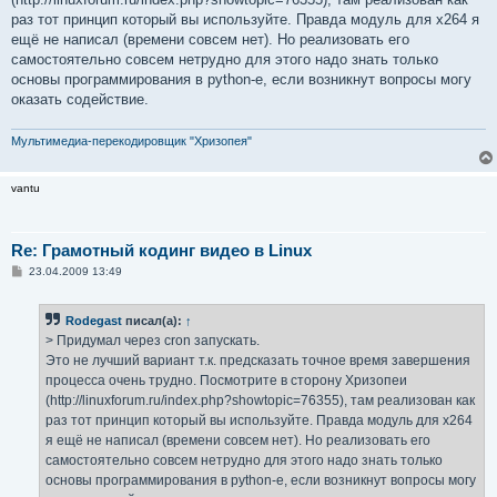
раз тот принцип который вы используйте. Правда модуль для x264 я
ещё не написал (времени совсем нет). Но реализовать его
самостоятельно совсем нетрудно для этого надо знать только
основы программирования в python-е, если возникнут вопросы могу
оказать содействие.
Мультимедиа-перекодировщик "Хризопея"
vantu
Re: Грамотный кодинг видео в Linux
С
23.04.2009 13:49
о
о
б
Rodegast
писал(а):
↑
щ
е
> Придумал через cron запускать.
н
Это не лучший вариант т.к. предсказать точное время завершения
и
е
процесса очень трудно. Посмотрите в сторону Хризопеи
(http://linuxforum.ru/index.php?showtopic=76355), там реализован как
раз тот принцип который вы используйте. Правда модуль для x264
я ещё не написал (времени совсем нет). Но реализовать его
самостоятельно совсем нетрудно для этого надо знать только
основы программирования в python-е, если возникнут вопросы могу