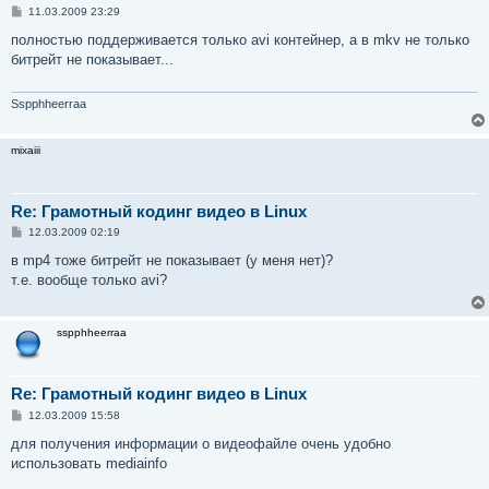
С
11.03.2009 23:29
о
о
полностью поддерживается только avi контейнер, а в mkv не только
б
битрейт не показывает...
щ
е
н
и
Sspphheerraa
е
mixaiii
Re: Грамотный кодинг видео в Linux
С
12.03.2009 02:19
о
о
в mp4 тоже битрейт не показывает (у меня нет)?
б
т.е. вообще только avi?
щ
е
н
и
sspphheerraa
е
Re: Грамотный кодинг видео в Linux
С
12.03.2009 15:58
о
о
для получения информации о видеофайле очень удобно
б
использовать mediainfo
щ
е