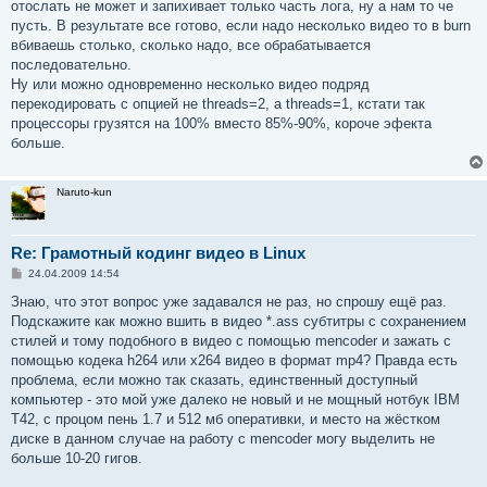
отослать не может и запихивает только часть лога, ну а нам то че
пусть. В результате все готово, если надо несколько видео то в burn
вбиваешь столько, сколько надо, все обрабатывается
последовательно.
Ну или можно одновременно несколько видео подряд
перекодировать с опцией не threads=2, а threads=1, кстати так
процессоры грузятся на 100% вместо 85%-90%, короче эфекта
больше.
Naruto-kun
Re: Грамотный кодинг видео в Linux
С
24.04.2009 14:54
о
о
Знаю, что этот вопрос уже задавался не раз, но спрошу ещё раз.
б
Подскажите как можно вшить в видео *.ass субтитры с сохранением
щ
е
стилей и тому подобного в видео с помощью mencoder и зажать с
н
помощью кодека h264 или x264 видео в формат mp4? Правда есть
и
е
проблема, если можно так сказать, единственный доступный
компьютер - это мой уже далеко не новый и не мощный нотбук IBM
T42, с процом пень 1.7 и 512 мб оперативки, и место на жёстком
диске в данном случае на работу с mencoder могу выделить не
больше 10-20 гигов.