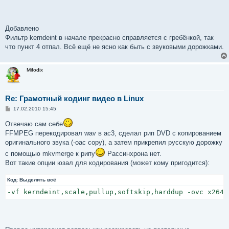
Добавлено
Фильтр kerndeint в начале прекрасно справляется с гребёнкой, так
что пункт 4 отпал. Всё ещё не ясно как быть с звуковыми дорожками.
Mifodix
Re: Грамотный кодинг видео в Linux
С
17.02.2010 15:45
о
о
Отвечаю сам себе
б
FFMPEG перекодировал wav в ac3, сделал рип DVD с копированием
щ
е
оригинального звука (-oac copy), а затем прикрепил русскую дорожку
н
и
с помощью mkvmerge к рипу
Рассинхрона нет.
е
Вот такие опции юзал для кодирования (может кому пригодится):
Код:
Выделить всё
-vf kerndeint,scale,pullup,softskip,harddup -ovc x264 