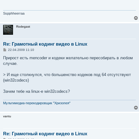
щ
е
н
и
Sspphheerraa
е
Rodegast
Re: Грамотный кодинг видео в Linux
С
22.04.2009 11:10
о
о
Прирост есть mencoder и кодеки желательно пересобирать в любом
б
случае.
щ
е
н
> И еще столкнулся, что большенство кодеков под 64 отсутствуют
и
е
(win32codecs)
Зачем тебе на linux-e win32codecs?
Мультимедиа-перекодировщик "Хризопея"
vantu
Re: Грамотный кодинг видео в Linux