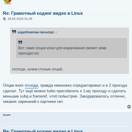
Re: Грамотный кодинг видео в Linux
С
18.02.2010 01:35
о
о
б
sspphheerraa
писал(а):
↑
щ
е
н
и
е
Вот такие опции юзал для кодирования (может кому
пригодится):
господи, зачем столько опций...
Опции взял
отсюда
, правда немножко отредактировал и в 2 прохода
сделал. Тут ещё можно turbo присобачить к 1-му проходу и сделать
меньшие subq и frameref, чтоб побыстрее. Закодировалось отлично,
никаких нареканий к картинке нет.
snum
Re: Грамотный кодинг видео в Linux