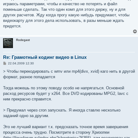
играюсь параметрами, чтобы и качество не потерять и файл
поменьше сделать. Так что один комп для этого держу, ну и для
других расчетов. Жду когда прогу какую нибудь придумают, чтобы
видеокарту для этого дела использовать, в разы меньше ждать
придется.
Rodegast
Re: Грамотный кодинг видео в Linux
С
22.04.2009 12:30
о
о
> Чтобы перекодировать с wmv или mp4(divx, xvid) каго нить в другой
б
формат, разное попадается
щ
е
н
Тогда можешь по этому поводу особо не напрягаться. Основной
и
е
расход ресурсов будет у x264. Все DVD кодированы MPG2, lavc с
ним прекрасно справится.
> Придумал через cron запускать. Я иногда ставлю несколько
заданий одно за другим.
Это не лучший вариант т.к. предсказать точное время завершения
процесса очень трудно. Посмотрите в сторону Хризопеи
(http://linuxforum.ru/index.php?showtopic=76355), там реализован как