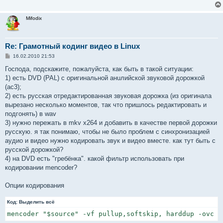
Mifodix
Re: Грамотный кодинг видео в Linux
С
16.02.2010 21:53
о
о
Господа, подскажите, пожалуйста, как быть в такой ситуации:
б
1) есть DVD (PAL) с оригинальной анuлийской звуковой дорожкой
щ
е
(ac3);
н
2) есть русская отредактированная звуковая дорожка (из оригинала
и
е
вырезано несколько моментов, так что пришлось редактировать и
подгонять) в wav
3) нужно пережать в mkv x264 и добавить в качестве первой дорожки
русскую. я так понимаю, чтобы не было проблем с синхронизацией
аудио и видео нужно кодировать звук и видео вместе. как тут быть с
русской дорожкой?
4) на DVD есть "гребёнка". какой фильтр использовать при
кодировании mencoder?
Опции кодирования
Код:
Выделить всё
mencoder "$source" -vf pullup,softskip, harddup -ovc x