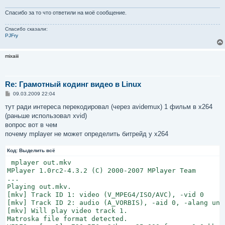
Спасибо за то что ответили на моё сообщение.
Спасибо сказали:
PJFry
mixaiii
Re: Грамотный кодинг видео в Linux
С
09.03.2009 22:04
о
о
тут ради интереса перекодировал (через avidemux) 1 фильм в x264
б
(раньше использовал xvid)
щ
е
вопрос вот в чем
н
почему mplayer не может определить битрейд у x264
и
е
Код:
Выделить всё
 mplayer out.mkv

MPlayer 1.0rc2-4.3.2 (C) 2000-2007 MPlayer Team

...

Playing out.mkv.

[mkv] Track ID 1: video (V_MPEG4/ISO/AVC), -vid 0

[mkv] Track ID 2: audio (A_VORBIS), -aid 0, -alang und

[mkv] Will play video track 1.

Matroska file format detected.
