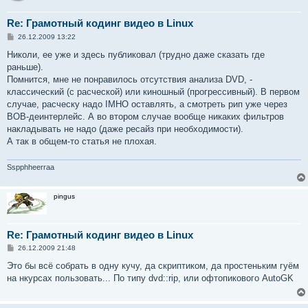
Re: Грамотный кодинг видео в Linux
С
26.12.2009 13:22
о
о
Николи, ее уже и здесь публиковал (трудно даже сказать где
б
раньше).
щ
е
Помнится, мне не понравилось отсутствия анализа DVD, -
н
классический (с расческой) или киношный (прогрессивный). В первом
и
е
случае, расческу надо IMHO оставлять, а смотреть рип уже через
BOB-деинтерлейс. А во втором случае вообще никаких фильтров
накладывать не надо (даже ресайз при необходимости).
А так в общем-то статья не плохая.
Sspphheerraa
pingus
Re: Грамотный кодинг видео в Linux
С
26.12.2009 21:48
о
о
Это бы всё собрать в одну кучу, да скриптиком, да простеньким гуём
б
на нкурсах пользовать... По типу dvd::rip, или офтопикового AutoGK
щ
е
н
и