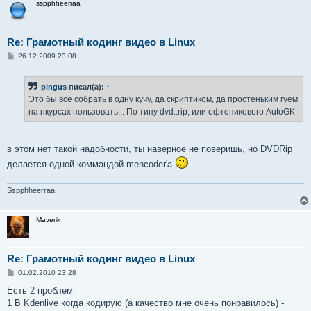
sspphheerraa
е
Re: Грамотный кодинг видео в Linux
С
26.12.2009 23:08
о
о
б
pingus
писал(а):
↑
щ
е
Это бы всё собрать в одну кучу, да скриптиком, да простеньким гуём
н
на нкурсах пользовать... По типу dvd::rip, или офтопикового AutoGK
и
е
в этом нет такой надобности, ты наверное не поверишь, но DVDRip
делается одной коммандой mencoder'а
Sspphheerraa
Maverik
Re: Грамотный кодинг видео в Linux
С
01.02.2010 23:28
о
о
Есть 2 проблем
б
1 В Kdenlive когда кодирую (а качество мне очень понравилось) -
щ