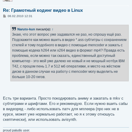
Re: Грамотный кодинг видео в Linux
С
06.02.2010 12:31
о
о
б
Naruto-kun
писал(а):
↑
щ
е
Знаю, что этот вопрос уже задавался не раз, но спрошу ещё раз.
н
Подскажите как можно вшить в видео *.ass субтитры с сохранением
и
е
стилей и тому подобного в видео с помощью mencoder и зажать с
помощью кодека h264 или x264 видео в формат mp4? Правда есть
проблема, если можно так сказать, единственный доступный
компьютер - это мой уже далеко не новый и не мощный нотбук IBM
T42, с процом пень 1.7 и 512 мб оперативки, и место на жёстком
диске в данном случае на работу с mencoder могу выделить не
больше 10-20 гигов.
Есть три варианта. Просто покодировать аниму и закатать в mkv с
субтитрами и шрифтами. Его и рекомендую. Если нужно вшить сабы
в видеоряд - либо использовать патч для мплеера (про них не в
курсе, может уже нормально работает, но я к этому отношусь
скептически), или использовать avisynth.
proud paludis user.