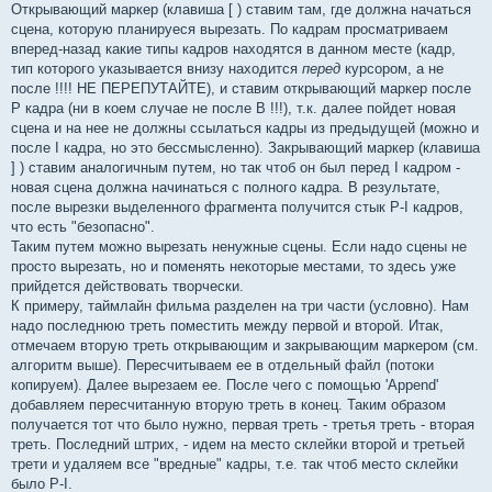
Открывающий маркер (клавиша [ ) ставим там, где должна начаться
сцена, которую планируеся вырезать. По кадрам просматриваем
вперед-назад какие типы кадров находятся в данном месте (кадр,
тип которого указывается внизу находится
перед
курсором, а не
после !!!! НЕ ПЕРЕПУТАЙТЕ), и ставим открывающий маркер после
Р кадра (ни в коем случае не после В !!!), т.к. далее пойдет новая
сцена и на нее не должны ссылаться кадры из предыдущей (можно и
после I кадра, но это бессмысленно). Закрывающий маркер (клавиша
] ) ставим аналогичным путем, но так чтоб он был перед I кадром -
новая сцена должна начинаться с полного кадра. В результате,
после вырезки выделенного фрагмента получится стык P-I кадров,
что есть "безопасно".
Таким путем можно вырезать ненужные сцены. Если надо сцены не
просто вырезать, но и поменять некоторые местами, то здесь уже
прийдется действовать творчески.
К примеру, таймлайн фильма разделен на три части (условно). Нам
надо последнюю треть поместить между первой и второй. Итак,
отмечаем вторую треть открывающим и закрывающим маркером (см.
алгоритм выше). Пересчитываем ее в отдельный файл (потоки
копируем). Далее вырезаем ее. После чего с помощью 'Append'
добавляем пересчитанную вторую треть в конец. Таким образом
получается тот что было нужно, первая треть - третья треть - вторая
треть. Последний штрих, - идем на место склейки второй и третьей
трети и удаляем все "вредные" кадры, т.е. так чтоб место склейки
было P-I.