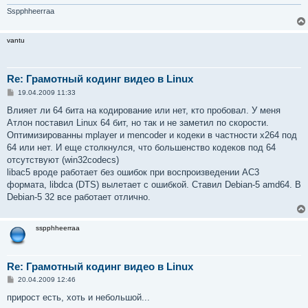
н
и
Sspphheerraa
е
vantu
Re: Грамотный кодинг видео в Linux
С
19.04.2009 11:33
о
о
Влияет ли 64 бита на кодирование или нет, кто пробовал. У меня
б
Атлон поставил Linux 64 бит, но так и не заметил по скорости.
щ
е
Оптимизированны mplayer и mencoder и кодеки в частности x264 под
н
64 или нет. И еще столкнулся, что большенство кодеков под 64
и
е
отсутствуют (win32codecs)
libac5 вроде работает без ошибок при воспроизведении AC3
формата, libdca (DTS) вылетает с ошибкой. Ставил Debian-5 amd64. В
Debian-5 32 все работает отлично.
sspphheerraa
Re: Грамотный кодинг видео в Linux
С
20.04.2009 12:46
о
о
прирост есть, хоть и небольшой...
б