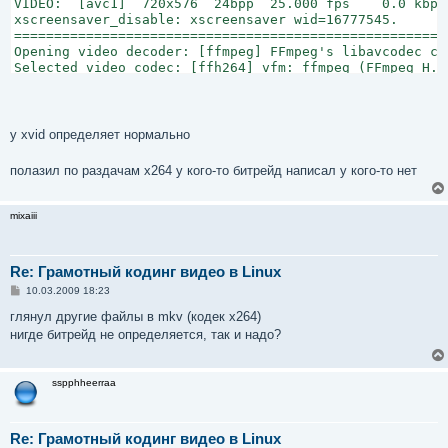
VIDEO:  [avc1]  720x576  24bpp  25.000 fps    0.0 kbps 
xscreensaver_disable: xscreensaver wid=16777545.

======================================================
Opening video decoder: [ffmpeg] FFmpeg's libavcodec cod
Selected video codec: [ffh264] vfm: ffmpeg (FFmpeg H.26
======================================================
...
у xvid определяет нормально
полазил по раздачам x264 у кого-то битрейд написал у кого-то нет
mixaiii
Re: Грамотный кодинг видео в Linux
С
10.03.2009 18:23
о
о
глянул другие файлы в mkv (кодек х264)
б
нигде битрейд не определяется, так и надо?
щ
е
н
и
sspphheerraa
е
Re: Грамотный кодинг видео в Linux