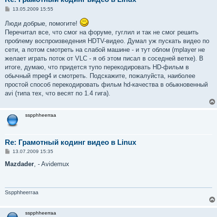
С
13.05.2009 15:55
о
о
Люди добрые, помогите!
б
Перечитал все, что смог на форуме, гуглил и так не смог решить
щ
е
проблему воспроизведения HDTV-видео. Думал уж пускать видео по
н
сети, а потом смотреть на слабой машине - и тут облом (mplayer не
и
е
желает играть поток от VLC - я об этом писал в соседней ветке). В
итоге, думаю, что придется тупо перекодировать HD-фильм в
обычный mpeg4 и смотреть. Подскажите, пожалуйста, наиболее
простой способ перекодировать фильм hd-качества в обыкновенный
avi (типа тех, что весят по 1.4 гига).
sspphheerraa
Re: Грамотный кодинг видео в Linux
С
13.07.2009 15:35
о
о
Mazdader
, - Avidemux
б
щ
е
н
и
Sspphheerraa
е
sspphheerraa