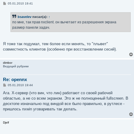
С
05.01.2010 19:41
о
о
б
bsavelev
писал(а):
↑
щ
е
по мне, так прав nxclient. он вычетает из разрешения экрана
н
размер панели задач.
и
е
Я тоже так подумал, тем более если менять, то "плывет"
совместность клиентов (особенно при восстановлении сесий).
dimbor
Ведущий рубрики
Re: opennx
С
05.01.2010 19:44
о
о
Ага. Х-сервер (что вин, что лин) работают со своей рабочей
б
областью, а не со всем экраном. Это ж не полноценный fullscreen. В
щ
е
десктопе изначально под виндой все было правильно, в рутлесе -
н
пришлось nxwin уговаривать так делать.
и
е
Djelf