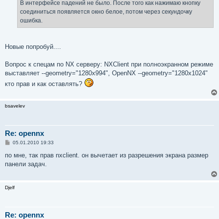
е
В интерфейсе падений не было. После того как нажимаю кнопку
н
соединиться появляется окно белое, потом через секундочку
и
е
ошибка.
Новые попробуй....
Вопрос к спецам по NX серверу: NXClient при полноэкранном режиме
выставляет --geometry="1280x994", OpenNX --geometry="1280x1024"
кто прав и как оставлять?
bsavelev
Re: opennx
С
05.01.2010 19:33
о
о
по мне, так прав nxclient. он вычетает из разрешения экрана размер
б
панели задач.
щ
е
н
и
Djelf
е
Re: opennx