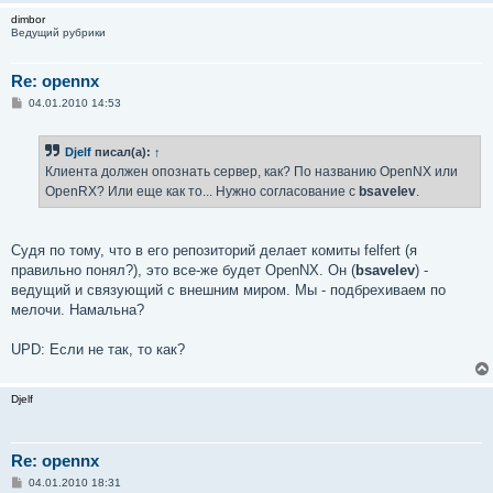
dimbor
Ведущий рубрики
Re: opennx
С
04.01.2010 14:53
о
о
б
Djelf
писал(а):
↑
щ
е
Клиента должен опознать сервер, как? По названию OpenNХ или
н
OpenRX? Или еще как то... Нужно согласование с
bsavelev
.
и
е
Судя по тому, что в его репозиторий делает комиты felfert (я
правильно понял?), это все-же будет OpenNX. Он (
bsavelev
) -
ведущий и связующий с внешним миром. Мы - подбрехиваем по
мелочи. Намальна?
UPD: Если не так, то как?
Djelf
Re: opennx
С
04.01.2010 18:31