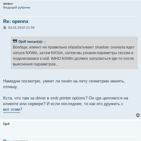
dimbor
Ведущий рубрики
Re: opennx
С
03.01.2010 21:59
о
о
б
Djelf
писал(а):
↑
щ
е
Вообще, клиент не правильно обрабатывает shadow: сначала идет
н
запуск NXWin, затем NXSsh, затем мы узнаем параметры сессии и
и
е
подключаемся к ней. IMHO NXWin должен запускаться где-то после
выяснения параметров...
Намедни посмотрю, умеет ли nxwin на лету геометрию менять,
отпишу.
Кста, что там за driver в smb printer options? Он где цепляется на
клиенте или сервере? И если последнее, то как его дружить с
вот этим
?
Djelf