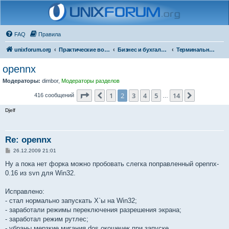
FAQ
Правила
unixforum.org
Практические вопросы
Бизнес и бухгалтерия под Линукс
Терминальные решения
opennx
Модераторы:
dimbor
,
Модераторы разделов
Страница
2
из
14
1
2
3
4
5
14
Пред.
След.
416 сообщений
…
Djelf
Re: opennx
С
26.12.2009 21:01
о
о
Ну а пока нет форка можно пробовать слегка поправленный opennx-
б
0.16 из svn для Win32.
щ
е
н
Исправлено:
и
е
- стал нормально запускать X`ы на Win32;
- заработали режимы переключения разрешения экрана;
- заработал режим рутлес;
- убраны мерзкие мигания dos окошечек при запуске.