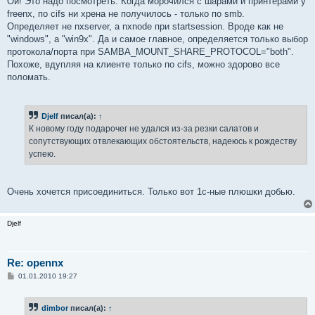
Ой! Это надо посмотреть. Когда морочился с шарами и принтерами у
freenx, по cifs ни хрена не получилось - только по smb.
Определяет не nxserver, а nxnode при startsession. Вроде как не
"windows", а "win9x". Да и самое главное, определяется только выбор
протокола/порта при SAMBA_MOUNT_SHARE_PROTOCOL="both".
Похоже, вдупляя на клиенте только по cifs, можно здорово все
поломать.
Djelf
писал(а):
↑
К новому году подарочег не удался из-за резки салатов и
сопутствующих отвлекающих обстоятельств, надеюсь к рождеству
успею.
Очень хочется присоединиться. Только вот 1с-ные плюшки добью.
Djelf
Re: opennx
С
01.01.2010 19:27
о
о
б
dimbor
писал(а):
↑
щ