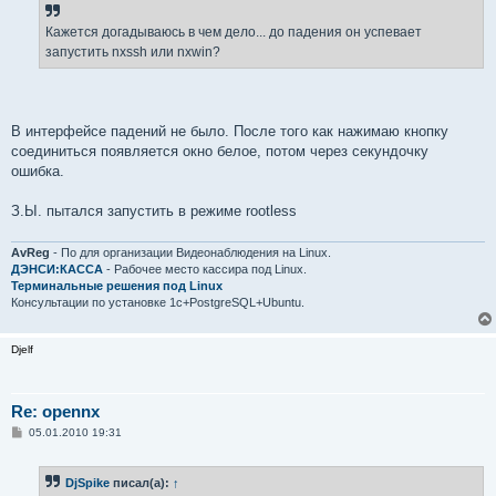
б
щ
е
Кажется догадываюсь в чем дело... до падения он успевает
н
запустить nxssh или nxwin?
и
е
В интерфейсе падений не было. После того как нажимаю кнопку
соединиться появляется окно белое, потом через секундочку
ошибка.
З.Ы. пытался запустить в режиме rootless
AvReg
- По для организации Видеонаблюдения на Linux.
ДЭНСИ:КАССА
- Рабочее место кассира под Linux.
Терминальные решения под Linux
Консультации по установке 1с+PostgreSQL+Ubuntu.
Djelf
Re: opennx
С
05.01.2010 19:31
о
о
б
DjSpike
писал(а):
↑
щ