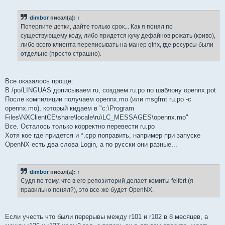
о
о
б
dimbor
писал(а):
↑
щ
е
Потерпите детки, дайте только срок... Как я понял по
н
существующему коду, либо придется кучу дефайнов рожать (криво),
и
е
либо всего клиента переписывать на манер qtnx, где ресурсы были
отдельно (просто страшно).
Все оказалось проще:
В /po/LINGUAS дописываем ru, создаем ru.po по шаблону opennx.pot
После компиляции получаем opennx.mo (или msgfmt ru.po -c
opennx.mo), который кидаем в "c:\Program
Files\NXClientCE\share\locale\ru\LC_MESSAGES\opennx.mo"
Все. Осталось только корректно перевести ru.po
Хотя кое где придется и *.cpp поправить, например при запуске
OpenNX есть два слова Login, а по русски они разные...
dimbor
писал(а):
↑
Судя по тому, что в его репозиторий делает комиты felfert (я
правильно понял?), это все-же будет OpenNX.
Если учесть что были перерывы между r101 и r102 в 8 месяцев, а