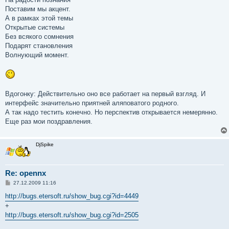
Поставим мы акцент.
А в рамках этой темы
Открытые системы
Без всякого сомнения
Подарят становления
Волнующий момент.
Вдогонку: Действительно оно все работает на первый взгляд. И
интерфейс значительно приятней аляповатого родного.
А так надо тестить конечно. Но перспектив открывается немерянно.
Еще раз мои поздравления.
DjSpike
Re: opennx
С
27.12.2009 11:16
о
о
http://bugs.etersoft.ru/show_bug.cgi?id=4449
б
+
щ
е
http://bugs.etersoft.ru/show_bug.cgi?id=2505
н
и