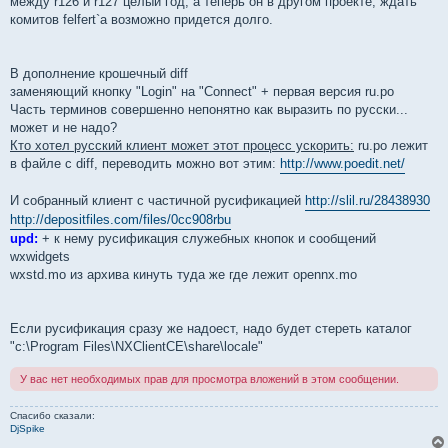
между r126 и r127 целый год, а теперь он в другом проекте, ждать
комитов felfert`а возможно придется долго.
В дополнение крошечный diff
заменяющий кнопку "Login" на "Connect" + первая версия ru.po
Часть терминов совершенно непонятно как выразить по русски...
может и не надо?
Кто хотел русский клиент может этот процесс ускорить:
ru.po лежит
в файле с diff, переводить можно вот этим:
http://www.poedit.net/
И собранный клиент с частичной русификацией
http://slil.ru/28438930
http://depositfiles.com/files/0cc908rbu
upd:
+ к нему русификация служебных кнопок и сообщений
wxwidgets
wxstd.mo из архива кинуть туда же где лежит opennx.mo
Если русификация сразу же надоест, надо будет стереть каталог
"c:\Program Files\NXClientCE\share\locale"
У вас нет необходимых прав для просмотра вложений в этом сообщении.
Спасибо сказали:
DjSpike