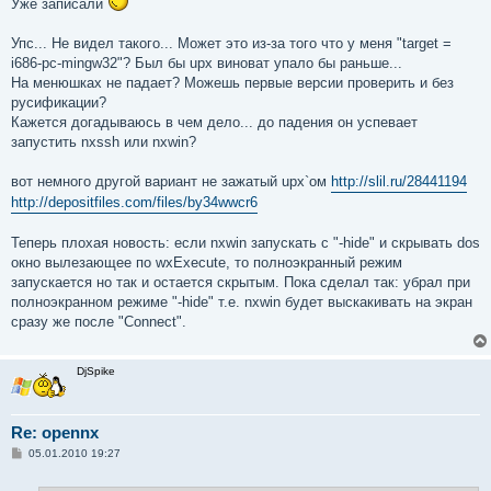
Уже записали
Упс... Не видел такого... Может это из-за того что у меня "target =
i686-pc-mingw32"? Был бы upx виноват упало бы раньше...
На менюшках не падает? Можешь первые версии проверить и без
русификации?
Кажется догадываюсь в чем дело... до падения он успевает
запустить nxssh или nxwin?
вот немного другой вариант не зажатый upx`ом
http://slil.ru/28441194
http://depositfiles.com/files/by34wwcr6
Теперь плохая новость: если nxwin запускать с "-hide" и скрывать dos
окно вылезающее по wxExecute, то полноэкранный режим
запускается но так и остается скрытым. Пока сделал так: убрал при
полноэкранном режиме "-hide" т.е. nxwin будет выскакивать на экран
сразу же после "Connect".
DjSpike
Re: opennx
С
05.01.2010 19:27
о
о