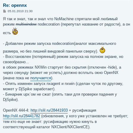
Re: opennx
С
05.01.2010 21:30
о
о
Я так и знал, так и знал что NoMachine спрятали мой любимый
б
режим
multiwindow
nodecoration (перепутал название от радости), а он
щ
е
есть
н
и
е
- Добавлен режим запуска nodecoration(аналог максимального
размера, но без лишней виндовой панельки сверху).
- Восстановлен (потерянный) режим запуска на полном экране, но
своеобразно...
в обоих режимах NXWin стартует без скрытия (отключен -hide), а
через секунду (может не успеть) должно всплыть окно OpenNX
(иначе пока не
получается
).
- Опять изменен запуск nxagent и nxwin (сделан чуток по другому,
может у DjSpike заработает).
- Бинарник upx`ом не сжат (опять таки для проверки падения у
DjSpike).
OpenNX 444-4:
http://slil.ru/28441933
+ русификация
http://slil.ru/28441782
(обновления, у кого уже установлен не требует;
тем кто еще не знает: русификацию нужно кинуть в
соответствующий каталог NXClient/NXClientCE).