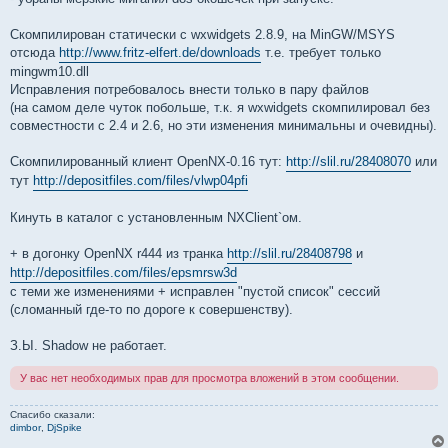
Скомпилирован статически с wxwidgets 2.8.9, на MinGW/MSYS
отсюда
http://www.fritz-elfert.de/downloads
т.е. требует только
mingwm10.dll
Исправления потребовалось внести только в пару файлов
(на самом деле чуток побольше, т.к. я wxwidgets скомпилировал без
совместности с 2.4 и 2.6, но эти изменения минимальны и очевидны).
Скомпилированный клиент OpenNX-0.16 тут:
http://slil.ru/28408070
или
тут
http://depositfiles.com/files/vlwp04pfi
Кинуть в каталог с установленным NXClient`ом.
+ в догонку OpenNX r444 из транка
http://slil.ru/28408798
и
http://depositfiles.com/files/epsmrsw3d
с теми же изменениями + исправлен "пустой список" сессий
(сломанный где-то по дороге к совершенству).
З.Ы. Shadow не работает.
У вас нет необходимых прав для просмотра вложений в этом сообщении.
Спасибо сказали:
dimbor
,
DjSpike