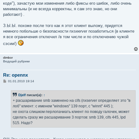
коде"), зачастую мои изменения либо фиксы его шибок, либо очень
минимальны (и не всегда корректны, я сам это знаю, но они
работают) .
З.Ы.Ы. похоже после того как я этот клиент выложу, придется
немного побольше о безопасности nxseerver позаботиться (в клиенте
я все ограничения отключил /в том числе и по отключению чужой
сэсии/)
dimbor
Ведущий рубрики
Re: opennx
С
01.01.2010 19:14
о
о
б
Djelf
писал(а):
↑
щ
е
+ расшаривание smb заменено на cifs (nxserver определяет это "в
н
лоб" клиент: с именем "windows" 139 порт, с "winnt" 445 );
и
е
не охота слишком перлопачиать клиент по поводу галочек, может
сделать сразу же расшаривание 3 портов: smb 139, cifs 445, lpd
515. Надо?