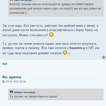
Djelf
писал(а):
↑
щ
е
В win32, похоже оно не используется, думаю это felfert`овское
н
расширение для печати через cups, но в win32 мы его все равно не
и
е
реализуем ;(
Так и не надо. Все уже есть, работает (по крайней мере у меня), а
жалоб даже после включения в етерсофтовскую сборку freenx не
поступало. Может стесняются?
Т.к. рутлес на твоем клиенте пашет, мне зело хочется колупнуть
проброс портов в локалку. Все таки хочется к
bsavelev-у
в ГИТ (он
же туда твои изыскания добавит конечно
).
Djelf
Re: opennx
С
03.01.2010 22:34
о
о
б
dimbor
писал(а):
↑
щ
е
Т.к. рутлес на твоем клиенте пашет
н
и
е