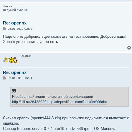
dimbor
Ведущий рубрики
Re: opennx
С
05.01.2010 02:03
о
о
Надо опять добровольцев созывать на тестирование. Добровольцы!
б
Хорош уже квасить, дело есть.
щ
е
н
и
DjSpike
е
Re: opennx
С
05.01.2010 16:34
о
о
б
щ
е
И собранный клиент с частичной русификацией
н
http://slil.ru/28438930
http://depositfiles.com/files/0cc908rbu
и
е
Скачал opennx (opennx444-3.zip) при попытке подклчиться вылетает с
ошибкой.
Сервер frereenx-server-0.7.4-eter19.7mdv.i586.rpm , OS Mandriva