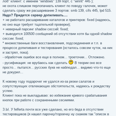
лоб" клиент: с именем "windows" 139 порт, с "winnt" 445 );
не охота слишком перлопачиать клиент по поводу галочек, может
сделать сразу же расшаривание 3 портов: smb 139, cifs 445, lpd 515.
Надо? Придется сервер допиливать....
+ не работало расшаривание каталогов и принтеров: fixed (надеюсь,
но оно еще требует тщательной проверки);
+ неверный парсинг shadow сессий: fixed;
+ выводится 100500 сообщений об отсутствии хотя бы одной shadow
сессии: fixed;
* множественные баги восстановления, подсоединения и т.п. в
процессе допиливаня и тестирования (осталось совсем чуток, на них
и застрял, пока).
- обработчик ошибок все еще в полном... троеточии... Отложено.
- русификация: не врубаюсь как сделать
В теории оно все
просто... пытался... русских букв не наблюдал... видимо что-то еще
не докурил...
К новому году подарочег не удался из-за резки салатов и
сопутствующих отвлекающих обстоятельств, надеюсь к рождеству
успею.
Клиент пока не выкладываю: во избежание кривого срабатывания
кнопок при работе с сохраненными сесииями.
З.Ы. У felferta почти все уже сделано, но его беда в отсутствии
тестировщиков (я нашел парочку/тороечку ну скажем так "описок в