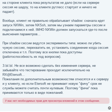
на стороне клиента пока результатов не дало (если на сервере
сессия не шадоу, то на клиенте рутлесс стартует и ничего не
падает).
Вообще, клиент не правильно обрабатывает shadow: сначала идет
запуск NXWin, затем NXSsh, затем мы узнаем параметры сессии и
подключаемся к ней. IMHO NXWin должен запускаться где-то после
выяснения параметров...
При shadow сессии ведутся эксперименты типа: можно ли убить
чужую сессию, перехватить ее, установить соединение когда сессия
отключена и т.п. Поэтому все кнопки пока доступны
(работоспособность их под вопросом).
З.Ы.Ы. Не все возможно сделать без изменения сервера, не
забывайте что тестирование проходит исключительно на
RX@Etersoft...
Пожелания по дополнительным возможностям относятся и к серверу
и у клиенту, но если Etersoft не принимает новую "фичу" срок ее
службы можете считать почти нулевым. Поэтому "фичи" пока
принимаются только в виде пожеланий.
У вас нет необходимых прав для просмотра вложений в этом сообщении.