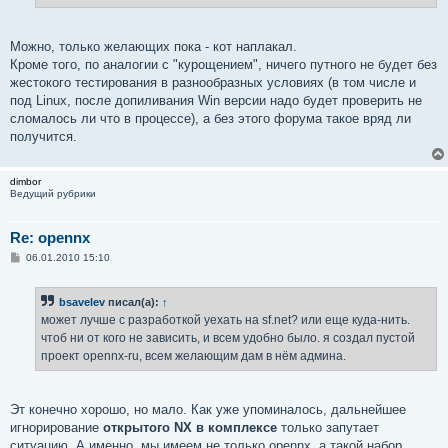
Можно, только желающих пока - кот наплакал.
Кроме того, по аналогии с "курощением", ничего путного не будет без
жестокого тестирования в разнообразных условиях (в том числе и
под Linux, после допиливания Win версии надо будет проверить не
сломалось ли что в процессе), а без этого форума такое вряд ли
получится.
dimbor
Ведущий рубрики
Re: opennx
С
06.01.2010 15:10
о
о
б
bsavelev
писал(а):
↑
щ
е
может лучше с разработкой уехать на sf.net? или еще куда-нить.
н
чтоб ни от кого не зависить, и всем удобно было. я создал пустой
и
е
проект opennx-ru, всем желающим дам в нём админа.
Эт конечно хорошо, но мало. Как уже упоминалось, дальнейшее
игнорирование
открытого NX в комплексе
только запутает
ситуацию. А именно, мы имеем не только opennx, а такой набор