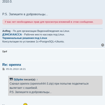
2010.0.
P.S. Запишите в добровольцы...
У вас нет необходимых прав для просмотра вложений в этом сообщении.
AvReg
- По для организации Видеонаблюдения на Linux.
ДЭНСИ:КАССА
- Рабочее место кассира под Linux.
Терминальные решения под Linux
Консультации по установке 1с+PostgreSQL+Ubuntu.
Djelf
Re: opennx
С
05.01.2010 18:21
о
о
б
DjSpike
писал(а):
↑
щ
е
Скачал opennx (opennx444-3.zip) при попытке подклчиться
н
вылетает с ошибкой.
и
е
P.S. Запишите в добровольцы...