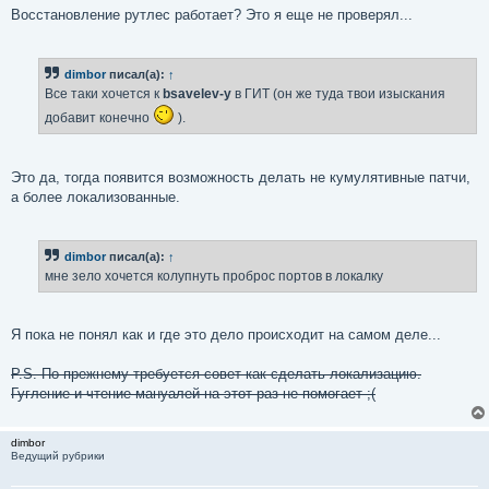
Восстановление рутлес работает? Это я еще не проверял...
dimbor
писал(а):
↑
Все таки хочется к
bsavelev-у
в ГИТ (он же туда твои изыскания
добавит конечно
).
Это да, тогда появится возможность делать не кумулятивные патчи,
а более локализованные.
dimbor
писал(а):
↑
мне зело хочется колупнуть проброс портов в локалку
Я пока не понял как и где это дело происходит на самом деле...
P.S. По прежнему требуется совет как сделать локализацию.
Гугление и чтение мануалей на этот раз не помогает ;(
dimbor
Ведущий рубрики