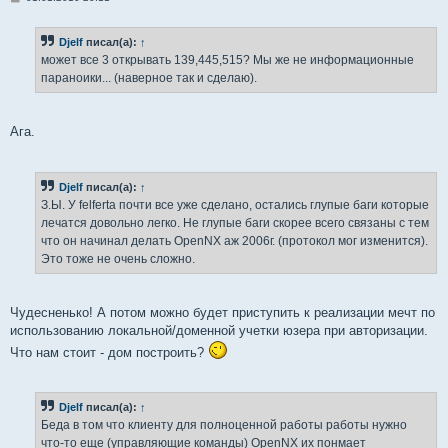
о
о
б
Djelf
писал(а):
↑
щ
е
может все 3 открывать 139,445,515? Мы же не информационные
н
параноики... (наверное так и сделаю).
и
е
Ага.
Djelf
писал(а):
↑
З.Ы. У felferta почти все уже сделано, остались глупые баги которые
лечатся довольно легко. Не глупые баги скорее всего связаны с тем
что он начинал делать OpenNX аж 2006г. (протокол мог изменится).
Это тоже не очень сложно.
Чудесненько! А потом можно будет приступить к реализации мечт по
использованию локальной/доменной учетки юзера при авторизации.
Что нам стоит - дом построить?
Djelf
писал(а):
↑
Беда в том что клиенту для полноценной работы работы нужно
что-то еще (управляющие команды) OpenNX их понмает