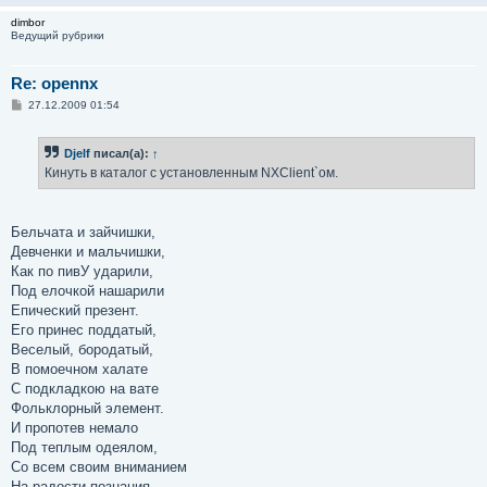
dimbor
Ведущий рубрики
Re: opennx
С
27.12.2009 01:54
о
о
б
Djelf
писал(а):
↑
щ
е
Кинуть в каталог с установленным NXClient`ом.
н
и
е
Бельчата и зайчишки,
Девченки и мальчишки,
Как по пивУ ударили,
Под елочкой нашарили
Епический презент.
Его принес поддатый,
Веселый, бородатый,
В помоечном халате
С подкладкою на вате
Фольклорный элемент.
И пропотев немало
Под теплым одеялом,
Со всем своим вниманием
На радости познания