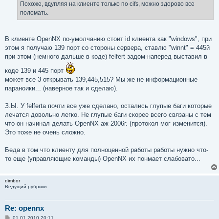
е
Похоже, вдупляя на клиенте только по cifs, можно здорово все
н
поломать.
и
е
В клиенте OpenNX по-умолчанию стоит id клиента как "windows", при
этом я получаю 139 порт со стороны сервера, ставлю "winnt" = 445й
при этом (немного дальше в коде) felfert задом-наперед выставил в
коде 139 и 445 порт
может все 3 открывать 139,445,515? Мы же не информационные
параноики... (наверное так и сделаю).
З.Ы. У felferta почти все уже сделано, остались глупые баги которые
лечатся довольно легко. Не глупые баги скорее всего связаны с тем
что он начинал делать OpenNX аж 2006г. (протокол мог изменится).
Это тоже не очень сложно.
Беда в том что клиенту для полноценной работы работы нужно что-
то еще (управляющие команды) OpenNX их понмает слабовато...
dimbor
Ведущий рубрики
Re: opennx
С
01.01.2010 20:11