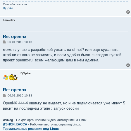
Спасибо сказали:
DjSpike
bsavelev
Re: opennx
С
06.01.2010 10:16
о
о
может лучше с разработкой уехать на sf.net? или еще куда-нить.
б
чтоб ни от кого не зависить, и всем удобно было. я создал пустой
щ
е
проект opennx-ru, всем желающим дам в нём админа.
н
и
е
DjSpike
Re: opennx
С
06.01.2010 10:33
о
о
OpenNX 444-4 ошибку не выдает, но и не подключается уже минут 5
б
висит на последнем этапе : запуск сессии
щ
е
н
и
AvReg
- По для организации Видеонаблюдения на Linux.
е
ДЭНСИ:КАССА
- Рабочее место кассира под Linux.
Терминальные решения под Linux