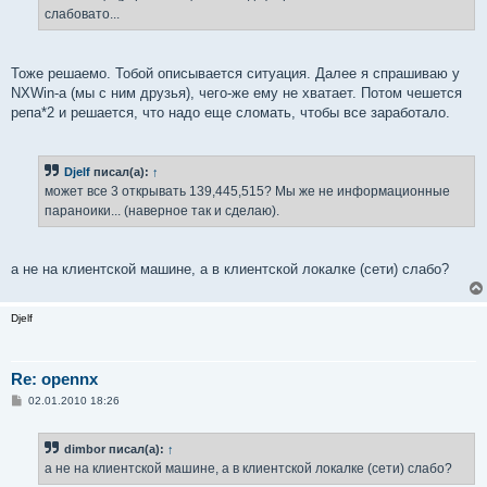
слабовато...
Тоже решаемо. Тобой описывается ситуация. Далее я спрашиваю у
NXWin-а (мы с ним друзья), чего-же ему не хватает. Потом чешется
репа*2 и решается, что надо еще сломать, чтобы все заработало.
Djelf
писал(а):
↑
может все 3 открывать 139,445,515? Мы же не информационные
параноики... (наверное так и сделаю).
а не на клиентской машине, а в клиентской локалке (сети) слабо?
Djelf
Re: opennx
С
02.01.2010 18:26
о
о
б
dimbor писал(а):
↑
щ
е
а не на клиентской машине, а в клиентской локалке (сети) слабо?
н