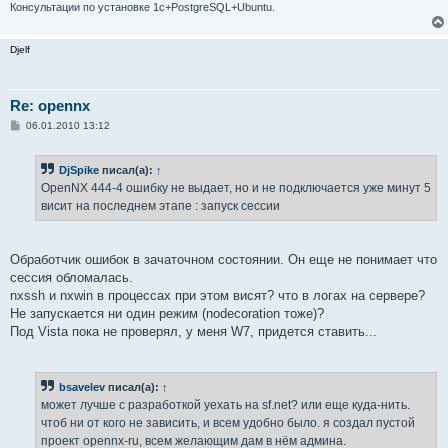
Консультации по установке 1с+PostgreSQL+Ubuntu.
Djelf
Re: opennx
С
06.01.2010 13:12
о
о
б
DjSpike
писал(а):
↑
щ
е
OpenNX 444-4 ошибку не выдает, но и не подключается уже минут 5
н
висит на последнем этапе : запуск сессии
и
е
Обработчик ошибок в зачаточном состоянии. Он еще не понимает что
сессия обломалась.
nxssh и nxwin в процессах при этом висят? что в логах на сервере?
Не запускается ни один режим (nodecoration тоже)?
Под Vista пока не проверял, у меня W7, придется ставить...
bsavelev
писал(а):
↑
может лучше с разработкой уехать на sf.net? или еще куда-нить.
чтоб ни от кого не зависить, и всем удобно было. я создал пустой
проект opennx-ru, всем желающим дам в нём админа.