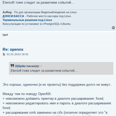
е
Etersoft тоже следит за развитием событий....
AvReg
- По для организации Видеонаблюдения на Linux.
ДЭНСИ:КАССА
- Рабочее место кассира под Linux.
Терминальные решения под Linux
Консультации по установке 1с+PostgreSQL+Ubuntu.
Djelf
Re: opennx
С
01.01.2010 18:31
о
о
б
DjSpike
писал(а):
↑
щ
е
Etersoft тоже следит за развитием событий....
н
и
е
Это хорошо, одиночки (и их проекты) без поддержки долго не живут..
Между тем по поводу OpenNX:
+ невозможно добавить принтер в диалоге расшаривания: fixed;
+ невозможно редактировать имя и пароль в диалоге расшаривания:
fixed;
+ расшаривание smb заменено на cifs (nxserver определяет это "в