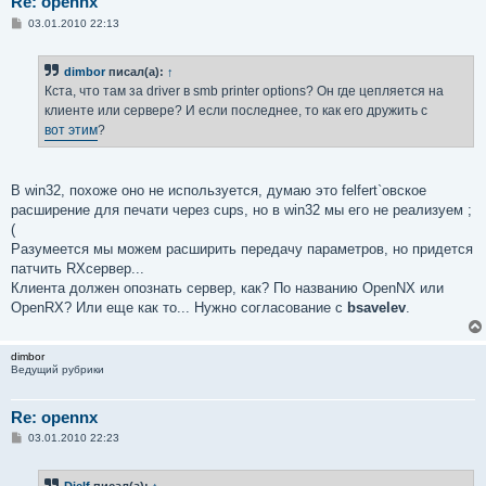
Re: opennx
С
03.01.2010 22:13
о
о
б
dimbor
писал(а):
↑
щ
е
Кста, что там за driver в smb printer options? Он где цепляется на
н
клиенте или сервере? И если последнее, то как его дружить с
и
е
вот этим
?
В win32, похоже оно не используется, думаю это felfert`овское
расширение для печати через cups, но в win32 мы его не реализуем ;
(
Разумеется мы можем расширить передачу параметров, но придется
патчить RXсервер...
Клиента должен опознать сервер, как? По названию OpenNХ или
OpenRX? Или еще как то... Нужно согласование с
bsavelev
.
dimbor
Ведущий рубрики
Re: opennx
С
03.01.2010 22:23
о
о
б