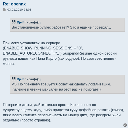
Re: opennx
С
03.01.2010 23:03
о
о
б
Djelf
писал(а):
↑
щ
е
Восстановление рутлес работает? Это я еще не проверял...
н
и
е
При моих установках на сервере
(ENABLE_SHOW_RUNNING_SESSIONS = "0",
ENABLE_AUTORECONNECT="1") Suspend/Resume одной сессии
рутлеса пашет как Папа Карло (как родное). Но соответственно -
молча.
Djelf
писал(а):
↑
P.S. По прежнему требуется совет как сделать локализацию.
Гугление и чтение мануалей на этот раз не помогает ;(
Потерпите детки, дайте только срок... Как я понял по
существующему коду, либо придется кучу дефайнов рожать (криво),
либо всего клиента переписывать на манер qtnx, где ресурсы были
отдельно (просто страшно).