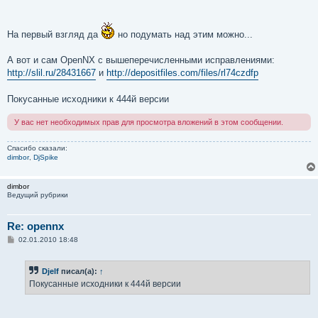
и
е
На первый взгляд да
но подумать над этим можно...
А вот и сам OpenNX с вышеперечисленными исправлениями:
http://slil.ru/28431667
и
http://depositfiles.com/files/rl74czdfp
Покусанные исходники к 444й версии
У вас нет необходимых прав для просмотра вложений в этом сообщении.
Спасибо сказали:
dimbor
,
DjSpike
dimbor
Ведущий рубрики
Re: opennx
С
02.01.2010 18:48
о
о
б
Djelf
писал(а):
↑
щ
е
Покусанные исходники к 444й версии
н
и
е