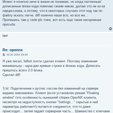
Может я конечно ниче в жизни не понимаю, но когда патченные/
дописанные блоки кода помечаю своим ником, делаю это не из-за
нарциссизма, а потому, что в некоторых случаях этот код так по
файлу искать легче. diff конечно наше все, но все же...
Пропишись там у себя pls тоже, вот есть еще такая нескромная
просьба.
Djelf
Re: opennx
С
02.01.2010 19:40
о
о
Я уже писал, felfert почти сделал клиент. Поэтому изменения
б
минимальны - одна-две кривые строки в блоках кода. Дописать
щ
е
пришлось всего 2-3 блока.
н
Сделал diff:
и
е
З.Ы. Подключение к рутлес сессии без изменений на сервере
видимо невозможен. Клиент (если установлен режим "Floating
window" /это особенность нынешней сборки OpenNX клиента,
несмотря на недоступность кнопки "Settings..." скрытые в ней
параметры работают/) пытается соединится, что-то даже
происходит... затем падает серверная часть... Шаманство с ключами