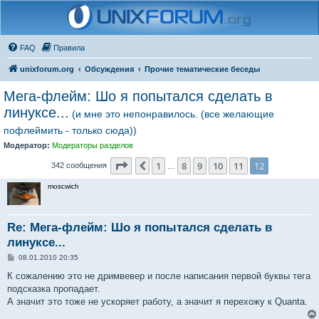
FAQ
Правила
unixforum.org
Обсуждения
Прочие тематические беседы
Мега-флейм: Шо я попытался сделать в
линуксе...
(и мне это непонравилось. (все желающие
пофлеймить - только сюда))
Модератор:
Модераторы разделов
Страница
12
из
12
1
8
9
10
11
12
Пред.
342 сообщения
…
moscwich
Re: Мега-флейм: Шо я попытался сделать в
линуксе...
С
08.01.2010 20:35
о
о
К сожалению это не дримвевер и после написания первой буквы тега
б
подсказка пропадает.
щ
е
А значит это тоже не ускоряет работу, а значит я перехожу к Quanta.
н
и