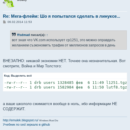
Re: Мега-флейм: Шо я попытался сделать в линуксе...
С
06.02.2014 11:53
о
о
б
ffsdmad
писал(а):
↑
щ
е
вот зная что VK.com использует cp1251, это можно оправдать
н
желанием съэкономить трафик от миллионов запросов в день
и
е
ВНЕЗАПНО: никакой экономии НЕТ. Точнее она незначительная. Вот
смотрите, Война и Мир Толстого:
Код:
Выделить всё
-rw-r--r-- 1 drb users 1328485 фев  6 11:49 l1251.tgz

-rw-r--r-- 1 drb users 1582984 фев  6 11:50 lutf8.tgz
а ваше школоло сжимается вообще в ноль, ибо информации НЕ
СОДЕРЖИТ.
http://emulek.blogspot.ru/
Windows Must Die
Учебник по sed
зеркало в github