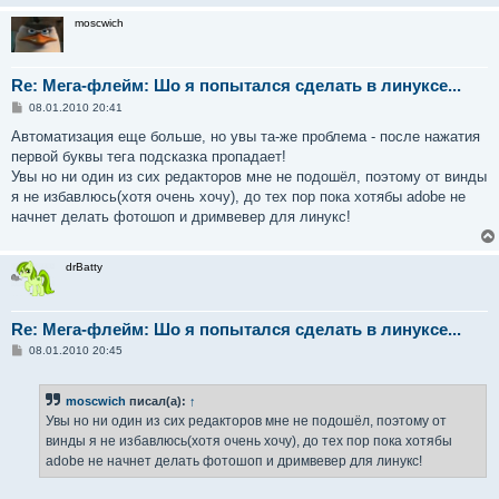
е
moscwich
Re: Мега-флейм: Шо я попытался сделать в линуксе...
С
08.01.2010 20:41
о
о
Автоматизация еще больше, но увы та-же проблема - после нажатия
б
первой буквы тега подсказка пропадает!
щ
е
Увы но ни один из сих редакторов мне не подошёл, поэтому от винды
н
я не избавлюсь(хотя очень хочу), до тех пор пока хотябы adobe не
и
е
начнет делать фотошоп и дримвевер для линукс!
drBatty
Re: Мега-флейм: Шо я попытался сделать в линуксе...
С
08.01.2010 20:45
о
о
б
moscwich
писал(а):
↑
щ
е
Увы но ни один из сих редакторов мне не подошёл, поэтому от
н
винды я не избавлюсь(хотя очень хочу), до тех пор пока хотябы
и
е
adobe не начнет делать фотошоп и дримвевер для линукс!