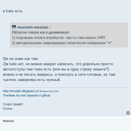
в kate есть.
moscwich
писал(а):
↑
0)Короче говоря как в дримвевере!
1) подсказка тегов и атрибутов - как ты там сказал, НЯП
2) автодописание закрывающих тегов после набирания "</"
0)я не знаю как там.
2)в kate нет, но можно макрос написать. это довольно просто.
автоотступы там тоже есть (или вы в одну строку пишете?)
можно и не писать макросы, а поискать в сети готовые, их там
тысячи, наверняка есть нужный.
http://emulek.blogspot.ru/
Windows Must Die
Учебник по sed
зеркало в github
Скоро придёт
Осень
ffsdmad