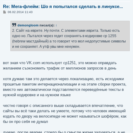
Re: Мега-флейм: Шо я попытался сделать в линуксе...
С
06.02.2014 11:43
о
о
б
demongloom
писал(а):
↑
щ
е
2. Сайт на иврите. Ну почти. С элементами иврита. Только есть
н
одно но. Пытался через гедит сохранять в кодировке cp 1255
и
е
(hebrew мастдайный) а то говорит что мол недопустимые символы
и не сохраняет. А утф увы мне ненужен.
вот зная что VK.com использует cp1251, это можно оправдать
желанием съэкономить трафик от миллионов запросов в день
хотя думаю там это делается через локализацию, есть исходники
прошитые пакетом интернационализации и на этапе сборки проекта,
вместо них автоматически подставляются переведённые тексты в
нужной кодировке и на нужном языке
честно говоря с описанного выше складывается впечатление, что
сайты вы всё таки делать не умеете, потому что человек имеющий
ездать по двору на велосипеде не может называться шофёром, как
бы он про себя не думал
думаю, после аварии, стоило бы о смысле жизни задуматься, а не