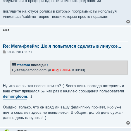
задуматься о профпригодности и сменить род занятий
поглядите на ютубе ролики в которых программисты используя
vim/emacs/sublime творяет вещи которые просто поражают
allez
Re: Мега-флейм: Шо я попытался сделать в линуксе...
С
06.02.2014 11:51
о
о
б
ffsdmad
писал(а):
↑
щ
е
Цитата(demongloom @
Aug 2 2004
, в 09:00)
н
и
е
Ну что же вы так поспешили-то? :) Всего лишь полгода потерпеть и
ваш ответ пришелся бы как раз к юбилею сообщения пользователя
demongloom
. :)
Обидно, только, что он вряд ли вашу филиппику прочтет, ибо уже
почти семь лет здесь не появляется. В общем, долой день сурка -
даешь день слоупока! :)
drBatty