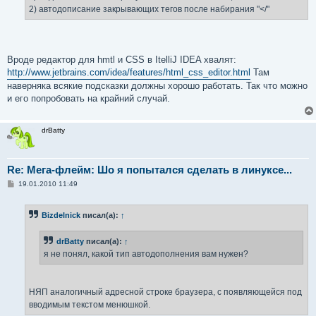
н
2) автодописание закрывающих тегов после набирания "</"
и
е
Вроде редактор для hmtl и CSS в ItelliJ IDEA хвалят:
http://www.jetbrains.com/idea/features/html_css_editor.html
Там
наверняка всякие подсказки должны хорошо работать. Так что можно
и его попробовать на крайний случай.
drBatty
Re: Мега-флейм: Шо я попытался сделать в линуксе...
С
19.01.2010 11:49
о
о
б
Bizdelnick
писал(а):
↑
щ
е
н
drBatty
писал(а):
↑
и
е
я не понял, какой тип автодополнения вам нужен?
НЯП аналогичный адресной строке браузера, с появляющейся под
вводимым текстом менюшкой.