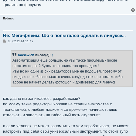
тролить по форумам
ffsdmad
Re: Мега-флейм: Шо я попытался сделать в линуксе...
С
06.02.2014 11:49
о
о
б
moscwich
писал(а):
↑
щ
е
Автоматизация еще больше, но увы та-же проблема - после
н
нажатия первой буквы тега подсказка пропадает!
и
е
Увы но ни один из сих редакторов мне не подошёл, поэтому от
винды я не избавлюсь(хотя очень хочу), до тех пор пока хотябы
adobe не начнет делать фотошоп и дримвевер для линукс!
как давно вы занимаетесь разработками?
по моему такие редакторы хороши на стадии знакомства с
технологией, с любым языком и со временем начинают лишь
отвлекать и завлекать на гибельный путь отупления
а если человек не может запомнить то чем зарабатывает, не может
настроить под себя свой универсальный инструмент, то стоит тупо