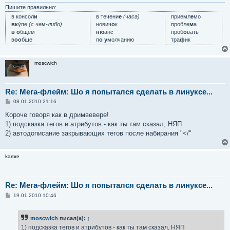
Пишите правильно:
в консол
и
в течени
е
(часа)
приемл
е
мо
вк
у́пе
(с чем-либо)
нович
о
к
пробле
м
а
в о
бщем
ню
анс
проб
о
вать
в
оо
бще
п
о у
молчанию
тра
ф
ик
moscwich
Re: Мега-флейм: Шо я попытался сделать в линуксе...
С
08.01.2010 21:16
о
о
Короче говоря как в дримвевере!
б
1) подсказка тегов и атрибутов - как ты там сказал, НЯП
щ
е
2) автодописание закрывающих тегов после набирания "</"
н
и
е
kamre
Re: Мега-флейм: Шо я попытался сделать в линуксе...
С
19.01.2010 10:46
о
о
б
moscwich
писал(а):
↑
щ
е
1) подсказка тегов и атрибутов - как ты там сказал, НЯП