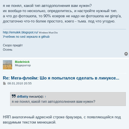
я не понял, какой тип автодополнения вам нужен?
их вообще-то несколько, определитесь, и настройте нужный тип.
а что до фотошопа, то 90% юзеров не надо ни фотошопа ни gimp'а,
достаточно что-то более простого, коего - тьма. под что угодно.
http://emulek.blogspot.ru/
Windows Must Die
Учебник по sed
зеркало в github
Скоро придёт
Осень
Bizdelnick
Модератор
Re: Мега-флейм: Шо я попытался сделать в линуксе...
С
08.01.2010 20:55
о
о
б
drBatty
писал(а):
↑
щ
е
я не понял, какой тип автодополнения вам нужен?
н
и
е
НЯП аналогичный адресной строке браузера, с появляющейся под
вводимым текстом менюшкой.