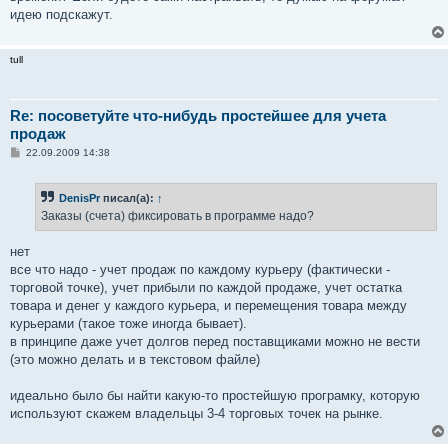
идею подскажут.
tull
Re: посоветуйте что-нибудь простейшее для учета
продаж
С
22.09.2009 14:38
о
о
б
DenisPr
писал(а):
↑
щ
е
Заказы (счета) фиксировать в программе надо?
н
и
е
нет
все что надо - учет продаж по каждому курьеру (фактически -
торговой точке), учет прибыли по каждой продаже, учет остатка
товара и денег у каждого курьера, и перемещения товара между
курьерами (такое тоже иногда бывает).
в принципе даже учет долгов перед поставщиками можно не вести
(это можно делать и в текстовом файле)
идеально было бы найти какую-то простейшую програмку, которую
используют скажем владельцы 3-4 торговых точек на рынке.