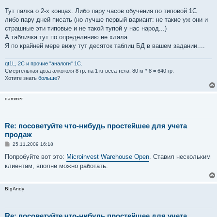
Тут палка о 2-х концах. Либо пару часов обучения по типовой 1С
либо пару дней писать (но лучше первый вариант: не такие уж они и
страшные эти типовые и не такой тупой у нас народ...)
А табличка тут по определению не хляла.
Я по крайней мере вижу тут десяток таблиц БД в вашем задании....
qt1L, 2C и прочие "аналоги" 1С.
Смертельная доза aлкoгoля 8 гр. на 1 кг вeсa тела: 80 кг * 8 = 640 гр.
Хотите знать
больше
?
dammer
Re: посоветуйте что-нибудь простейшее для учета
продаж
С
25.11.2009 16:18
о
о
Попробуйте вот это:
Microinvest Warehouse Open
. Ставил нескольким
б
клиентам, вполне можно работать.
щ
е
н
и
BIgAndy
е
Re: посоветуйте что-нибудь простейшее для учета