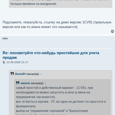
больше времени на внедрение.
Подскажите, пожалуйста, ссылку на демо версию 1CV81 (триальную
версия или как-то иначе может это называется).
trdm
Re: посоветуйте что-нибудь простейшее для учета
продаж
С
22.09.2009 21:17
о
о
б
DenisPr
писал(а):
↑
щ
е
н
vlavich
писал(а):
↑
и
е
самый простой и действенный вариант - 1CV81, при
необходимости можно запустить в wine (у меня на
предприятии так юзается).
все те бесты и прочее - УГ, ни одна не дотянет по простоте и
функционалу.
выбор из "управления торговлей" и "Бухгалтерия