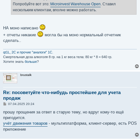
е
Попробуйте вот это:
Microinvest Warehouse Open
. Ставил
н
нескольким клиентам, вполне можно работать.
и
е
НА моно написано
+ отчеты никакие
могла бы на моно нормальный отчетник
сделать..
qt1L, 2C и прочие "аналоги" 1С.
Смертельная доза aлкoгoля 8 гр. на 1 кг вeсa тела: 80 кг * 8 = 640 гр.
Хотите знать
больше
?
brustalk
Re: посоветуйте что-нибудь простейшее для учета
продаж
С
07.04.2025 20:24
о
о
прошу прощения за ответ в старую тему, но вдруг кому-то ещё
б
пригодится.
щ
е
учёт движения товаров
- мультиплатформа, клиент-сервер, есть POS
н
приложение
и
е