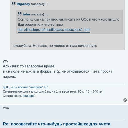
б
BIgAndy
писал(а):
↑
щ
е
н
trdm
писал(а):
↑
и
е
Ссылочку бы на пример, как писать на ООо и что у кого вышло.
Дай рецепт или что-то типа
http://firststeps.ru/msoffice/access/access1.html
пожалуйста. Не наше, но многое оттуда почерпнуто
угу.
Архивчик то запаролен вроде.
в смысле не архив а формы в бд не открываются, чета просят
пароль.
qt1L, 2C и прочие "аналоги" 1С.
Смертельная доза aлкoгoля 8 гр. на 1 кг вeсa тела: 80 кг * 8 = 640 гр.
Хотите знать
больше
?
trdm
Re: посоветуйте что-нибудь простейшее для учета