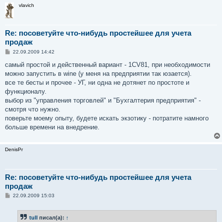
vlavich
Re: посоветуйте что-нибудь простейшее для учета
продаж
С
22.09.2009 14:42
о
о
самый простой и действенный вариант - 1CV81, при необходимости
б
можно запустить в wine (у меня на предприятии так юзается).
щ
е
все те бесты и прочее - УГ, ни одна не дотянет по простоте и
н
функционалу.
и
е
выбор из "управления торговлей" и "Бухгалтерия предприятия" -
смотря что нужно.
поверьте моему опыту, будете искать экзотику - потратите намного
больше времени на внедрение.
DenisPr
Re: посоветуйте что-нибудь простейшее для учета
продаж
С
22.09.2009 15:03
о
о
б
tull
писал(а):
↑
щ