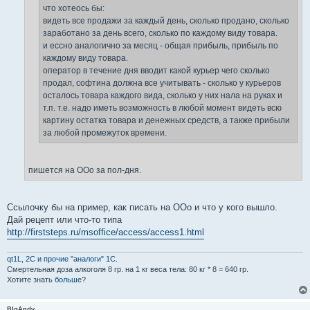
е
что хотеось бы:
видеть все продажи за каждый день, сколько продано, сколько
заработано за день всего, сколько по каждому виду товара.
и ессно аналогично за месяц - общая прибыль, прибыль по
каждому виду товара.
оператор в течение дня вводит какой курьер чего сколько
продал, софтина должна все учитывать - сколько у курьеров
осталось товара каждого вида, сколько у них нала на руках и
т.п. т.е. надо иметь возможность в любой момент видеть всю
картину остатка товара и денежных средств, а также прибыли
за любой промежуток времени.
пишется на ООо за пол-дня.
Ссылочку бы на пример, как писать на ООо и что у кого вышло.
Дай рецепт или что-то типа
http://firststeps.ru/msoffice/access/access1.html
qt1L, 2C и прочие "аналоги" 1С.
Смертельная доза aлкoгoля 8 гр. на 1 кг вeсa тела: 80 кг * 8 = 640 гр.
Хотите знать
больше
?
BIgAndy