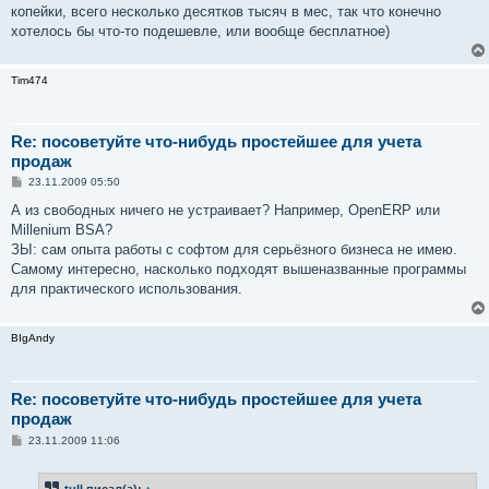
копейки, всего несколько десятков тысяч в мес, так что конечно
хотелось бы что-то подешевле, или вообще бесплатное)
Tim474
Re: посоветуйте что-нибудь простейшее для учета
продаж
С
23.11.2009 05:50
о
о
А из свободных ничего не устраивает? Например, OpenERP или
б
Millenium BSA?
щ
е
ЗЫ: сам опыта работы с софтом для серьёзного бизнеса не имею.
н
Самому интересно, насколько подходят вышеназванные программы
и
е
для практического использования.
BIgAndy
Re: посоветуйте что-нибудь простейшее для учета
продаж
С
23.11.2009 11:06
о
о
б