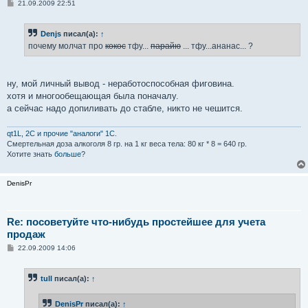
С
21.09.2009 22:51
о
о
б
Denjs
писал(а):
↑
щ
е
почему молчат про
кокос
тфу...
парайю
... тфу...ананас... ?
н
и
е
ну, мой личный вывод - неработоспособная фиговина.
хотя и многообещающая была поначалу.
а сейчас надо допиливать до стабле, никто не чешится.
qt1L, 2C и прочие "аналоги" 1С.
Смертельная доза aлкoгoля 8 гр. на 1 кг вeсa тела: 80 кг * 8 = 640 гр.
Хотите знать
больше
?
DenisPr
Re: посоветуйте что-нибудь простейшее для учета
продаж
С
22.09.2009 14:06
о
о
б
tull
писал(а):
↑
щ
е
н
DenisPr
писал(а):
↑
и