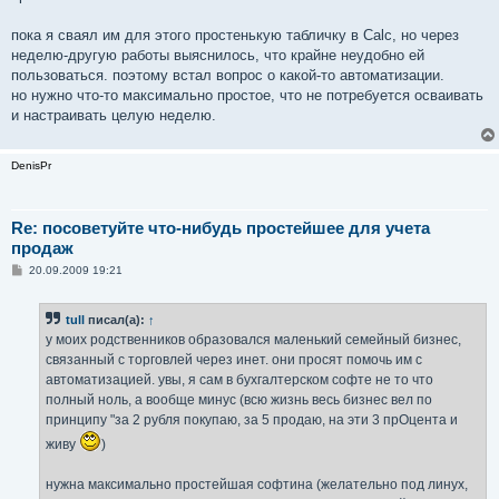
пока я сваял им для этого простенькую табличку в Calc, но через
неделю-другую работы выяснилось, что крайне неудобно ей
пользоваться. поэтому встал вопрос о какой-то автоматизации.
но нужно что-то максимально простое, что не потребуется осваивать
и настраивать целую неделю.
DenisPr
Re: посоветуйте что-нибудь простейшее для учета
продаж
С
20.09.2009 19:21
о
о
б
tull
писал(а):
↑
щ
е
у моих родственников образовался маленький семейный бизнес,
н
связанный с торговлей через инет. они просят помочь им с
и
е
автоматизацией. увы, я сам в бухгалтерском софте не то что
полный ноль, а вообще минус (всю жизнь весь бизнес вел по
принципу "за 2 рубля покупаю, за 5 продаю, на эти 3 прОцента и
живу
)
нужна максимально простейшая софтина (желательно под линух,