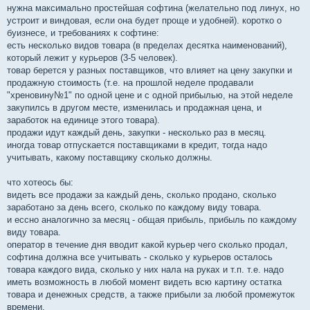
нужна максимально простейшая софтина (желательно под линух, но
устроит и виндовая, если она будет проще и удобней). коротко о
буизнесе, и требованиях к софтине:
есть несколько видов товара (в пределах десятка наименований),
который лежит у курьеров (3-5 человек).
товар берется у разных поставщиков, что влияет на цену закупки и
продажную стоимость (т.е. на прошлой неделе продавали
"хреновину№1" по одной цене и с одной прибылью, на этой неделе
закупилсь в другом месте, изменилась и продажная цена, и
заработок на единице этого товара).
продажи идут каждый день, закупки - несколько раз в месяц.
иногда товар отпускается поставщиками в кредит, тогда надо
учитывать, какому поставщику сколько должны.
что хотеось бы:
видеть все продажи за каждый день, сколько продано, сколько
заработано за день всего, сколько по каждому виду товара.
и ессно аналогично за месяц - общая прибыль, прибыль по каждому
виду товара.
оператор в течение дня вводит какой курьер чего сколько продал,
софтина должна все учитывать - сколько у курьеров осталось
товара каждого вида, сколько у них нала на руках и т.п. т.е. надо
иметь возможность в любой момент видеть всю картину остатка
товара и денежных средств, а также прибыли за любой промежуток
времени.