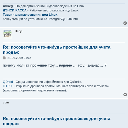
н
и
AvReg
- По для организации Видеонаблюдения на Linux.
е
ДЭНСИ:КАССА
- Рабочее место кассира под Linux.
Терминальные решения под Linux
Консультации по установке 1с+PostgreSQL+Ubuntu.
Denjs
Re: посоветуйте что-нибудь простейшее для учета
продаж
С
21.09.2009 21:45
о
о
почему молчат про
кокос
тфу...
парайю
... тфу...ананас... ?
б
щ
е
н
и
QDroid
- Среда исполнения и фреймворк для QtScript.
е
OTPD
- Открытые драйвера промышленных принтеров чеков и этикеток
(кроссплатформенная подсистема печати).
trdm
Re: посоветуйте что-нибудь простейшее для учета
продаж