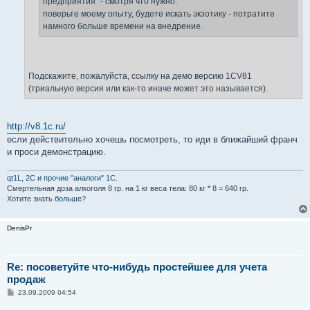
предприятия" - смотря что нужно.
поверьте моему опыту, будете искать экзотику - потратите
намного больше времени на внедрение.
Подскажите, пожалуйста, ссылку на демо версию 1CV81
(триальную версия или как-то иначе может это называется).
http://v8.1c.ru/
если действительно хочешь посмотреть, то иди в ближайший франч
и проси демонстрацию.
qt1L, 2C и прочие "аналоги" 1С.
Смертельная доза aлкoгoля 8 гр. на 1 кг вeсa тела: 80 кг * 8 = 640 гр.
Хотите знать
больше
?
DenisPr
Re: посоветуйте что-нибудь простейшее для учета
продаж
С
23.09.2009 04:54
о
о