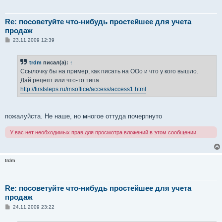
Re: посоветуйте что-нибудь простейшее для учета
продаж
С
23.11.2009 12:39
о
о
б
trdm
писал(а):
↑
щ
е
Ссылочку бы на пример, как писать на ООо и что у кого вышло.
н
Дай рецепт или что-то типа
и
е
http://firststeps.ru/msoffice/access/access1.html
пожалуйста. Не наше, но многое оттуда почерпнуто
У вас нет необходимых прав для просмотра вложений в этом сообщении.
trdm
Re: посоветуйте что-нибудь простейшее для учета
продаж
С
24.11.2009 23:22
о
о