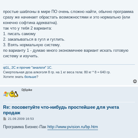
простые шаблоны в мире ПО очень сложно найти, обычно программа
сразу же начинает обрастать возможностями и это нормально (ели
конечно софтина адекватна).
так что у тебя 2 варианта:
1. писать самому
2. закапываться в гугл и гуглить.
3. Взять нормальную систему.
по варианту 1 - думаю много экономичнее вариант искать готовую
систему и изучить.
qt1L, 2C и прочие "аналоги" 1С.
Смертельная доза aлкoгoля 8 гр. на 1 кг вeсa тела: 80 кг * 8 = 640 гр.
Хотите знать
больше
?
DjSpike
Re: посоветуйте что-нибудь простейшее для учета
продаж
С
21.09.2009 16:53
о
о
Программа Бизнес-Пак
http://www.pvision.ru/bp.htm
б
щ
е