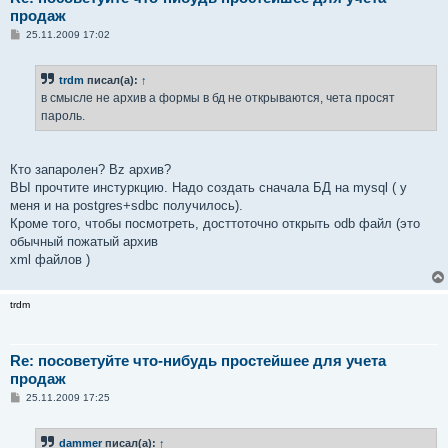
продаж
С
25.11.2009 17:02
о
о
б
trdm
писал(а):
↑
щ
е
в смысле не архив а формы в бд не открываются, чета просят
н
пароль.
и
е
Кто запаролен? Bz архив?
ВЫ прочтите инстуркцию. Надо создать сначала БД на mysql ( у
меня и на postgres+sdbc получилось).
Кроме того, чтобы посмотреть, досттоточно открыть odb файл (это
обычный пожатый архив
xml файлов )
trdm
Re: посоветуйте что-нибудь простейшее для учета
продаж
С
25.11.2009 17:25
о
о
б
dammer
писал(а):
↑
щ