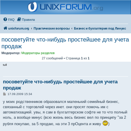
FAQ
Правила
unixforum.org
Практические вопросы
Бизнес и бухгалтерия под Линукс
посоветуйте что-нибудь простейшее для учета
продаж
Модератор:
Модераторы разделов
27 сообщений • Страница
1
из
1
tull
посоветуйте что-нибудь простейшее для учета
продаж
С
17.09.2009 15:34
о
о
у моих родственников образовался маленький семейный бизнес,
б
связанный с торговлей через инет. они просят помочь им с
щ
е
автоматизацией. увы, я сам в бухгалтерском софте не то что полный
н
ноль, а вообще минус (всю жизнь весь бизнес вел по принципу "за 2
и
е
рубля покупаю, за 5 продаю, на эти 3 прОцента и живу
)