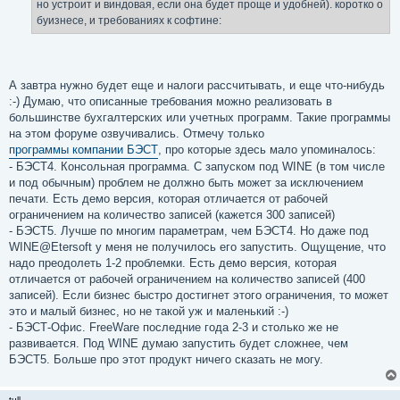
но устроит и виндовая, если она будет проще и удобней). коротко о
буизнесе, и требованиях к софтине:
А завтра нужно будет еще и налоги рассчитывать, и еще что-нибудь
:-) Думаю, что описанные требования можно реализовать в
большинстве бухгалтерских или учетных программ. Такие программы
на этом форуме озвучивались. Отмечу только
программы компании БЭСТ
, про которые здесь мало упоминалось:
- БЭСТ4. Консольная программа. С запуском под WINE (в том числе
и под обычным) проблем не должно быть может за исключением
печати. Есть демо версия, которая отличается от рабочей
ограничением на количество записей (кажется 300 записей)
- БЭСТ5. Лучше по многим параметрам, чем БЭСТ4. Но даже под
WINE@Etersoft у меня не получилось его запустить. Ощущение, что
надо преодолеть 1-2 проблемки. Есть демо версия, которая
отличается от рабочей ограничением на количество записей (400
записей). Если бизнес быстро достигнет этого ограничения, то может
это и малый бизнес, но не такой уж и маленький :-)
- БЭСТ-Офис. FreeWare последние года 2-3 и столько же не
развивается. Под WINE думаю запустить будет сложнее, чем
БЭСТ5. Больше про этот продукт ничего сказать не могу.
tull