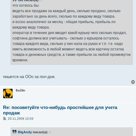
tull
писал(а):
↑
щ
е
что хотеось бы:
н
видеть все продажи за каждый день, сколько продано, сколько
и
е
заработано за день всего, сколько по каждому виду товара.
и ессно аналогично за месяц - общая прибыль, прибыль по
каждому виду товара.
оператор в течение дня вводит какой курьер чего сколько продал,
софтина должна все учитывать - сколько у курьеров осталось
товара каждого вида, сколько у них нала на руках и т.п. т.е. надо
иметь возможность в любой момент видеть всю картину остатка
товара и денежных средств, а также прибыли за любой промежуток
времени.
пишется на ООо за пол-дня.
BaZilio
Re: посоветуйте что-нибудь простейшее для учета
продаж
С
23.11.2009 12:03
о
о
б
BIgAndy
писал(а):
↑
щ