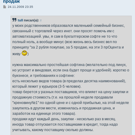
продаж
С
24.11.2009 23:35
о
о
б
tull
писал(а):
↑
щ
е
у моих родственников образовался маленький семейный бизнес,
н
связанный с торговлей через инет. они просят помочь им с
и
е
автоматизацией. увы, я сам в бухгалтерском софте не то что
полный ноль, а вообще минус (всю жизнь весь бизнес вел по
принципу "за 2 рубля покупаю, за 5 продаю, на эти 3 прОцента и
живу
)
нужна максимально простейшая софтина (желательно под линух,
но устроит и виндовая, если она будет проще и удобней). коротко о
буизнесе, и требованиях к софтине:
есть несколько видов товара (в пределах десятка наименований),
который лежит у курьеров (3-5 человек).
товар берется у разных поставщиков, что влияет на цену закупки и
продажную стоимость (т.е. на прошлой неделе продавали
"хреновину№1" по одной цене и с одной прибылью, на этой неделе
закупилсь в другом месте, изменилась и продажная цена, и
заработок на единице этого товара).
продажи идут каждый день, закупки - несколько раз в месяц.
иногда товар отпускается поставщиками в кредит, тогда надо
учитывать, какому поставщику сколько должны.