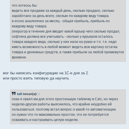
что хотеось бы:
видеть все продажи за каждый день, сколько продано, сколько
заработано за день всего, сколько по каждому виду товара.
и ессно аналогично за месяц - общая прибыль, прибыль по
каждому виду товара.
оператор в течение дня вводит какой курьер чего сколько продал,
софтина должна все учитывать - сколько у курьеров осталось
товара каждого вида, сколько у них нала на руках и т.п. т.е. надо
иметь возможность в любой момент видеть всю картину остатка
товара и денежных средств, а также прибыли за любой промежуток
времени.
мог бы написать конфигурацию на 1С-е дня за 2.
или просто взять типовую да научить
tull
писал(а):
↑
пока я сваял им для этого простенькую табличку в Calc, но через
неделю-другую работы выяснилось, что крайне неудобно ей
пользоваться. поэтому встал вопрос о какой-то автоматизации.
но нужно что-то максимально простое, что не потребуется
осваивать и настраивать целую неделю.