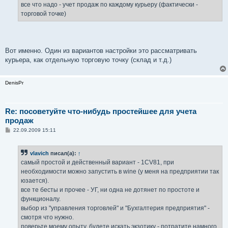
е
все что надо - учет продаж по каждому курьеру (фактически -
н
торговой точке)
и
е
Вот именно. Один из вариантов настройки это рассматривать
курьера, как отдельную торговую точку (склад и т.д.)
DenisPr
Re: посоветуйте что-нибудь простейшее для учета
продаж
С
22.09.2009 15:11
о
о
б
vlavich
писал(а):
↑
щ
е
самый простой и действенный вариант - 1CV81, при
н
необходимости можно запустить в wine (у меня на предприятии так
и
е
юзается).
все те бесты и прочее - УГ, ни одна не дотянет по простоте и
функционалу.
выбор из "управления торговлей" и "Бухгалтерия предприятия" -
смотря что нужно.
поверьте моему опыту, будете искать экзотику - потратите намного