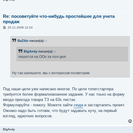
Re: посоветуйте что-нибудь простейшее для учета
продаж
С
23.11.2009 12:24
о
о
б
BaZilio
писал(а):
↑
щ
е
н
BIgAndy
писал(а):
↑
и
е
пишется на ООо за пол-дня.
Ну так напишите, мы с интересом посмотрим.
Под наши цели уже написано многое. По цели топегстартера
требуется более формализвоанное задание. У нас тоько на форму
ввода прихода товара ТЗ на 63х листах.
Формулируйте - помогу. Можете зайти
сюда
и застартапить проект.
Ожнако надо быть готовм, что будут задавать кучу, на первый
взгляд, идиотких вопросов.
BIgAndy