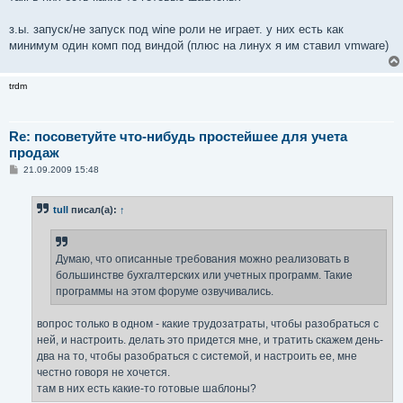
з.ы. запуск/не запуск под wine роли не играет. у них есть как
минимум один комп под виндой (плюс на линух я им ставил vmware)
trdm
Re: посоветуйте что-нибудь простейшее для учета
продаж
С
21.09.2009 15:48
о
о
б
tull
писал(а):
↑
щ
е
н
и
е
Думаю, что описанные требования можно реализовать в
большинстве бухгалтерских или учетных программ. Такие
программы на этом форуме озвучивались.
вопрос только в одном - какие трудозатраты, чтобы разобраться с
ней, и настроить. делать это придется мне, и тратить скажем день-
два на то, чтобы разобраться с системой, и настроить ее, мне
честно говоря не хочется.
там в них есть какие-то готовые шаблоны?