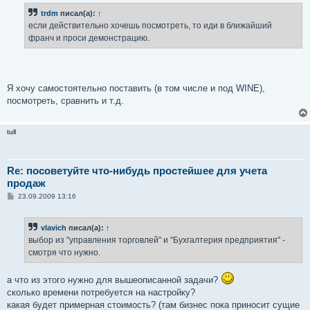
б
trdm
писал(а):
↑
щ
е
если действительно хочешь посмотреть, то иди в ближайший
н
франч и проси демонстрацию.
и
е
Я хочу самостоятельно поставить (в том числе и под WINE),
посмотреть, сравнить и т.д.
tull
Re: посоветуйте что-нибудь простейшее для учета
продаж
С
23.09.2009 13:16
о
о
б
vlavich
писал(а):
↑
щ
е
выбор из "управления торговлей" и "Бухгалтерия предприятия" -
н
смотря что нужно.
и
е
а что из этого нужно для вышеописанной задачи?
сколько времени потребуется на настройку?
какая будет примерная стоимость? (там бизнес пока приносит сущие