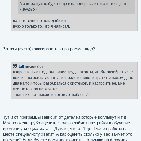
е
А завтра нужно будет еще и налоги рассчитывать, и еще что-
нибудь :-)
налоги точно не понадобится.
нужно только то, что я написал.
Заказы (счета) фиксировать в программе надо?
tull
писал(а):
↑
вопрос только в одном - какие трудозатраты, чтобы разобраться с
ней, и настроить. делать это придется мне, и тратить скажем день-
два на то, чтобы разобраться с системой, и настроить ее, мне
честно говоря не хочется.
там в них есть какие-то готовые шаблоны?
Тут и от программы зависит, от деталей которые всплывут и т.д.
Можно очень грубо оценить сколько займет настройки и обучение
времени у специалиста ... Думаю, что от 1 до 3 часов работы на
месте специалисту хватит. А как оценить сколько у вас займет это
времени? Если будете сами настраивать, то думаю на форумах