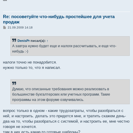
Re: посоветуйте что-нибудь простейшее для учета
продаж
С
21.09.2009 14:18
о
о
б
DenisPr
писал(а):
↑
щ
е
А завтра нужно будет еще и налоги рассчитывать, и еще что-
н
нибудь :-)
и
е
налоги точно не понадобится.
нужно только то, что я написал.
Думаю, что описанные требования можно реализовать в
большинстве бухгалтерских или учетных программ. Такие
программы на этом форуме озвучивались.
вопрос только в одном - какие трудозатраты, чтобы разобраться с
ней, и настроить. делать это придется мне, и тратить скажем день-
два на то, чтобы разобраться с системой, и настроить ее, мне честно
говоря не хочется.
там в них есть какие-то готовые шаблоны?