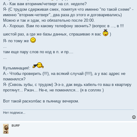
А.- Как вам вториник/четверг на сл. неделе?
Я- (С трудом сдерживая смех, помятуя что именно "по такой схеме" -
именно "вторник-четверг", два раза до этого и договаривались)
Можно и так и эдак, но обязательно после 20:00.
А.- Хорошо. Вам по какому телефону звонить? (вопрос в ..., в !!!
шестой раз, а где же базы данных, спрашиваю я вас
)
Я- по тому же
...
там еще пару слов по код в п. и пр....
...
Кульминация!:
А.- Чтобы проверить (!!!), на всякий случай (!!!!), а у вас адрес не
поменялся?
Я- (Сквозь зубы, с трудом) Э-э-э, дак ведь кабель-то ваш в квартиру
протянут... Ржач... Не-е, не поменялся... (я в соплях )
Вот такой расколбас в пьяницу вечером.
Нет подписи...
BURF