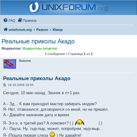
FAQ
Правила
unixforum.org
Разное
Юмор
Реальные приколы Акадо
Модератор:
Модераторы разделов
3 сообщения • Страница
1
из
1
Boboms
Реальные приколы Акадо
С
16.10.2009 19:55
о
о
Сегодня, 10 мин назад. Звонок в n+1 раз.
б
щ
е
А.- Зд... К вам приходил мастер забирать модем?
н
Я- Нет, отзвонился, договорился со мной, но не пришёл.
и
е
А.- Давайте назначим дату и время.
Я- Э-э-э, в третий раз? А поможет? ( |
| )
А.- Пауза. Ну, тыр-пыр, может, попробуем, мур-мыр...
Я- (Пошла первая слеза
) Ну давайте!