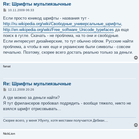
Re: Шрифты мультиязычные
С
10.11.2009 06:33
о
о
Если просто юникод шрифты - названия тут -
б
http://ru.wikipedia.org/wiki/Свободные_универсальные_шрифты
,
щ
е
http://en.wikipedia.org/wiki/Free_software_Unicode_typefaces
да еще
н
поиск в гугле. Скачать - не проблема, на то они и свободные.
и
е
Если интересует дизайнерские, то тут обычно облом. Русские найти
проблема, а чтобы в них еще и украинские были символы - совсем
печально. Поэтому, скорее всего достать реально только за деньги.
fanat
Re: Шрифты мультиязычные
С
12.11.2009 20:26
о
о
А где можно за деньги найти?
б
Я тут фрилансеров пробовал подрядить - вообще тяжело, никто не
щ
е
взялся шрифт отрисовывать...
н
и
е
Скорее всего, у меня Убунту, хотя местами получается Дебиан....
NickLion