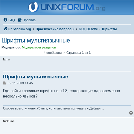
FAQ
Правила
unixforum.org
Практические вопросы
GUI, DE/WM
Шрифты
Шрифты мультиязычные
Модератор:
Модераторы разделов
4 сообщения • Страница
1
из
1
fanat
Шрифты мультиязычные
С
09.11.2009 14:45
о
о
Где найти красивые шрифты в utf-8, содержащие одновременно
б
несколько языков?
щ
е
н
и
Скорее всего, у меня Убунту, хотя местами получается Дебиан....
е
NickLion