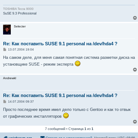
е
TOSHIBA Tecra 9000
SuSE 9.3 Professional
Selecter
Re: Как поставить SUSE 9.1 personal на /dev/hda4 ?
С
13.07.2004 19:04
о
о
На самом деле, для меня самая понятная система разметки диска на
б
установщике SUSE - режим эксперта
щ
е
н
и
Andrewkl
е
Re: Как поставить SUSE 9.1 personal на /dev/hda4 ?
С
14.07.2004 09:37
о
о
Просто последнее время имел дело только с Gentoo и как то отвык
б
от графических инсталляторов
щ
е
н
и
7 сообщений • Страница
1
из
1
е
unixforum.org
Связаться с администрацией
Часовой пояс:
UTC+03:00