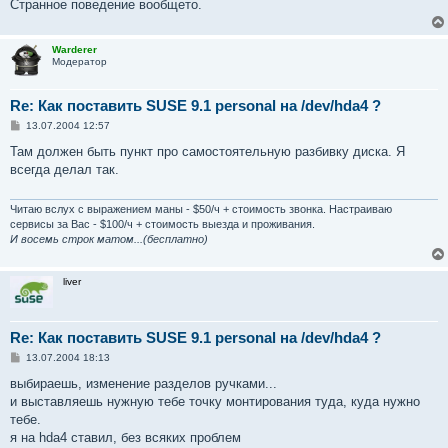
Странное поведение вoобщето.
Warderer
Модератор
Re: Как поставить SUSE 9.1 personal на /dev/hda4 ?
С
13.07.2004 12:57
о
о
Там должен быть пункт про самостоятельную разбивку диска. Я
б
всегда делал так.
щ
е
н
и
Читаю вслух с выражением маны - $50/ч + стоимость звонка. Настраиваю
е
сервисы за Вас - $100/ч + стоимость выезда и проживания.
И восемь строк матом...(бесплатно)
liver
Re: Как поставить SUSE 9.1 personal на /dev/hda4 ?
С
13.07.2004 18:13
о
о
выбираешь, изменение разделов ручками...
б
и выставляешь нужную тебе точку монтирования туда, куда нужно
щ
е
тебе.
н
я на hda4 ставил, без всяких проблем
и