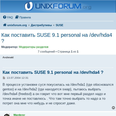
FAQ
Правила
unixforum.org
Дистрибутивы
SUSE
Как поставить SUSE 9.1 personal на /dev/hda4
?
Модератор:
Модераторы разделов
7 сообщений • Страница
1
из
1
Andrewkl
Как поставить SUSE 9.1 personal на /dev/hda4 ?
С
13.07.2004 12:31
о
о
В процессе установке суся покусилась на /dev/hda1 (где обосновался
б
gentoo) и на /dev/hda2 (где находится swap), пытаюсь выбрать
щ
е
/dev/hda4 (freebsd) а он говрит что вот мне первый раздел надо и
н
точка иначе не поставлюсь . Что там точно выбрать то надо а то
и
е
потрет она мне что нибудь и не спросит даже.
Warderer