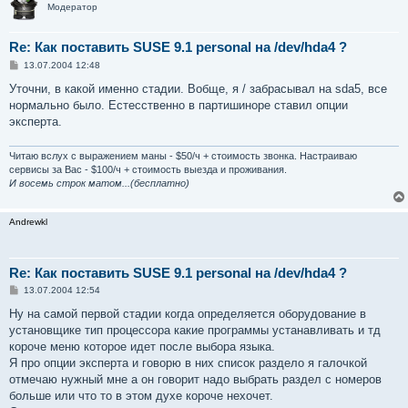
Модератор
Re: Как поставить SUSE 9.1 personal на /dev/hda4 ?
С
13.07.2004 12:48
о
о
Уточни, в какой именно стадии. Вобще, я / забрасывал на sda5, все
б
нормально было. Естесственно в партишиноре ставил опции
щ
е
эксперта.
н
и
е
Читаю вслух с выражением маны - $50/ч + стоимость звонка. Настраиваю
сервисы за Вас - $100/ч + стоимость выезда и проживания.
И восемь строк матом...(бесплатно)
Andrewkl
Re: Как поставить SUSE 9.1 personal на /dev/hda4 ?
С
13.07.2004 12:54
о
о
Ну на самой первой стадии когда определяется оборудование в
б
установщике тип процессора какие программы устанавливать и тд
щ
е
короче меню которое идет после выбора языка.
н
Я про опции эксперта и говорю в них список раздело я галочкой
и
е
отмечаю нужный мне а он говорит надо выбрать раздел с номеров
больше или что то в этом духе короче нехочет.