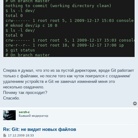
# On branch master

nothing to commit (working directory clean)

$ ls -l dev/

total 0

crw------- 1 root root 5, 1 2009-12-17 15:03 console

# mknod dev/ip c 10 0

$ ls -l dev/

total 0

crw------- 1 root root  5, 1 2009-12-17 15:03 console

crw-r--r-- 1 root root 10, 0 2009-12-17 17:00 ip

$ git status

# On branch master

nothing to commit (working directory clean)
Сперва я думал, что это из за пустой директории, вроде Git работает
только с файлами, но после того как чуток поигрался с созданием/
удалением устройств и Git не замечал изменений меня это
несколько озадачило.
Почему так просходит?
Спасибо.
serzh-z
Бывший модератор
Re: Git: не видит новых файлов
С
17.12.2009 18:33