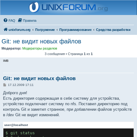
FAQ
Правила
unixforum.org
Погружение
Программирование
Средства разработки
Git: не видит новых файлов
Модератор:
Модераторы разделов
3 сообщения • Страница
1
из
1
IMB
Git: не видит новых файлов
С
17.12.2009 17:11
о
о
Доброго дня!
б
Есть директория содержащая в себе систему для устройства,
щ
е
устройство подключает систему по nfs. Поставил директорию под
н
контроль Git и заметил странное, при добавлении файлов устройств
и
е
в /dev Git не видит изменений.
user@localhost
$ git status
