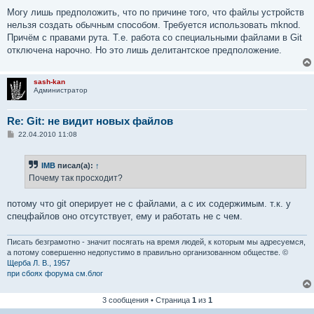
о
о
Могу лишь предположить, что по причине того, что файлы устройств
б
нельзя создать обычным способом. Требуется использовать mknod.
щ
е
Причём с правами рута. Т.е. работа со специальными файлами в Git
н
отключена нарочно. Но это лишь делитантское предположение.
и
е
sash-kan
Администратор
Re: Git: не видит новых файлов
С
22.04.2010 11:08
о
о
б
IMB
писал(а):
↑
щ
е
Почему так просходит?
н
и
е
потому что git оперирует не с файлами, а с их содержимым. т.к. у
спецфайлов оно отсутствует, ему и работать не с чем.
Писать безграмотно - значит посягать на время людей, к которым мы адресуемся,
а потому совершенно недопустимо в правильно организованном обществе. ©
Щерба Л. В., 1957
при сбоях форума см.блог
3 сообщения • Страница
1
из
1