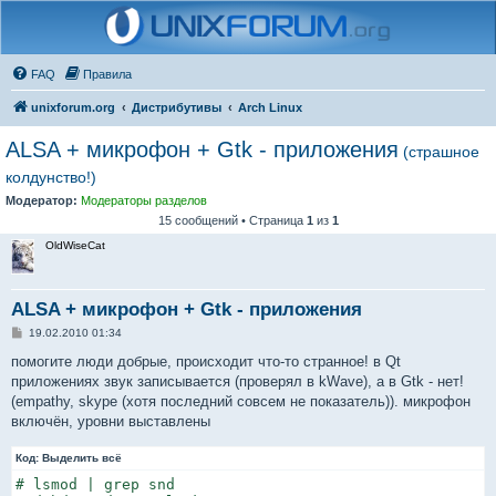
FAQ
Правила
unixforum.org
Дистрибутивы
Arch Linux
ALSA + микрофон + Gtk - приложения
(страшное
колдунство!)
Модератор:
Модераторы разделов
15 сообщений • Страница
1
из
1
OldWiseCat
ALSA + микрофон + Gtk - приложения
С
19.02.2010 01:34
о
о
помогите люди добрые, происходит что-то странное! в Qt
б
приложениях звук записывается (проверял в kWave), а в Gtk - нет!
щ
е
(empathy, skype (хотя последний совсем не показатель)). микрофон
н
включён, уровни выставлены
и
е
Код:
Выделить всё
# lsmod | grep snd
