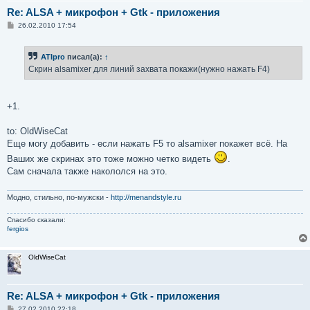
Re: ALSA + микрофон + Gtk - приложения
С
26.02.2010 17:54
о
о
б
ATIpro
писал(а):
↑
щ
е
Скрин alsamixer для линий захвата покажи(нужно нажать F4)
н
и
е
+1.
to: OldWiseCat
Еще могу добавить - если нажать F5 то alsamixer покажет всё. На
Ваших же скринах это тоже можно четко видеть
.
Сам сначала также накололся на это.
Модно, стильно, по-мужски -
http://menandstyle.ru
Спасибо сказали:
fergios
OldWiseCat
Re: ALSA + микрофон + Gtk - приложения
С
27.02.2010 22:18