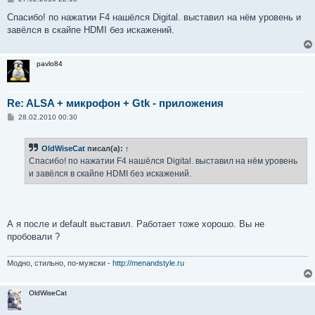
о
о
Спасибо! по нажатии F4 нашёлся Digital. выставил на нём уровень и
б
завёлся в скайпе HDMI без искажений.
щ
е
н
и
pavlo84
е
Re: ALSA + микрофон + Gtk - приложения
С
28.02.2010 00:30
о
о
б
OldWiseCat
писал(а):
↑
щ
е
Спасибо! по нажатии F4 нашёлся Digital. выставил на нём уровень
н
и завёлся в скайпе HDMI без искажений.
и
е
А я после и default выставил. Работает тоже хорошо. Вы не
пробовали ?
Модно, стильно, по-мужски -
http://menandstyle.ru
OldWiseCat