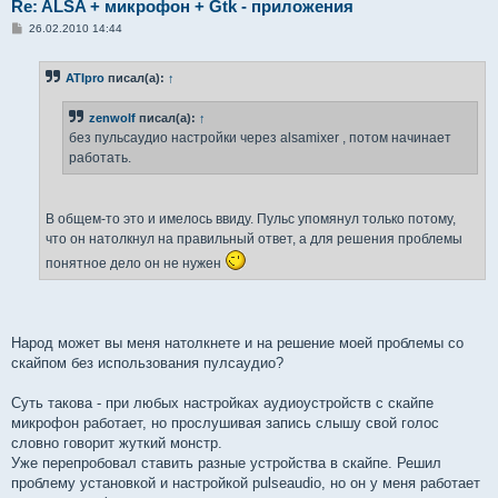
Re: ALSA + микрофон + Gtk - приложения
С
26.02.2010 14:44
о
о
б
ATIpro
писал(а):
↑
щ
е
н
zenwolf
писал(а):
↑
и
е
без пульсаудио настройки через alsamixer , потом начинает
работать.
В общем-то это и имелось ввиду. Пульс упомянул только потому,
что он натолкнул на правильный ответ, а для решения проблемы
понятное дело он не нужен
Народ может вы меня натолкнете и на решение моей проблемы со
скайпом без использования пулсаудио?
Суть такова - при любых настройках аудиоустройств с скайпе
микрофон работает, но прослушивая запись слышу свой голос
словно говорит жуткий монстр.
Уже перепробовал ставить разные устройства в скайпе. Решил
проблему установкой и настройкой pulseaudio, но он у меня работает