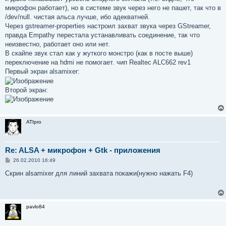
н
микрофон работает), но в системе звук через него не пашет, так что в
и
е
/dev/null. чистая альса лучше, ибо адекватней.
Через gstreamer-properties настроил захват звука через GStreamer,
правда Empathy перестала устанавливать соединение, так что
неизвестно, работает оно или нет.
В скайпе звук стал как у жуткого монстро (как в посте выше)
переключение на hdmi не помогает. чип Realtec ALC662 rev1
Первый экран alsamixer:
Второй экран:
ATIpro
Re: ALSA + микрофон + Gtk - приложения
С
26.02.2010 16:49
о
о
Скрин alsamixer для линий захвата покажи(нужно нажать F4)
б
щ
е
н
и
pavlo84
е