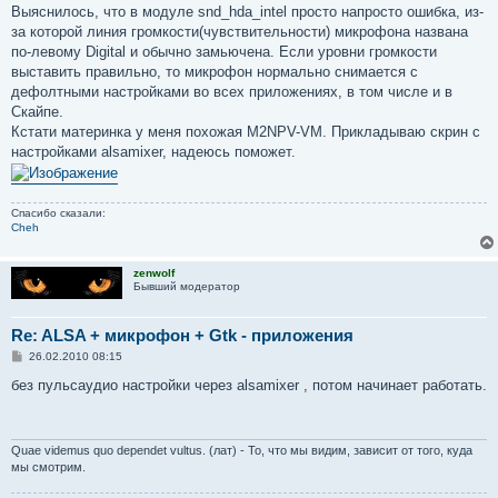
Выяснилось, что в модуле snd_hda_intel просто напросто ошибка, из-
за которой линия громкости(чувствительности) микрофона названа
по-левому Digital и обычно замьючена. Если уровни громкости
выставить правильно, то микрофон нормально снимается с
дефолтными настройками во всех приложениях, в том числе и в
Скайпе.
Кстати материнка у меня похожая M2NPV-VM. Прикладываю скрин с
настройками alsamixer, надеюсь поможет.
Спасибо сказали:
Cheh
zenwolf
Бывший модератор
Re: ALSA + микрофон + Gtk - приложения
С
26.02.2010 08:15
о
о
без пульсаудио настройки через alsamixer , потом начинает работать.
б
щ
е
н
и
Quae videmus quo dependet vultus. (лат) - То, что мы видим, зависит от того, куда
е
мы смотрим.