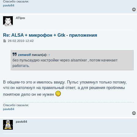
Спасибо сказали:
pavlo84
ATIpro
Re: ALSA + микрофон + Gtk - приложения
С
26.02.2010 12:42
о
о
б
zenwolf
писал(а):
↑
щ
е
без пульсаудио настройки через alsamixer , потом начинает
н
работать.
и
е
В общем-то это и имелось ввиду. Пульс упомянул только потому,
что он натолкнул на правильный ответ, а для решения проблемы
понятное дело он не нужен
Спасибо сказали:
pavlo84
pavlo84