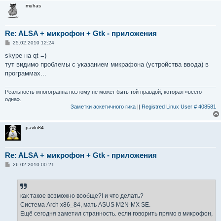
muhas
Re: ALSA + микрофон + Gtk - приложения
С
25.02.2010 12:24
о
о
skype на qt =)
б
тут видимо проблемы с указанием микрафона (устройства ввода) в
щ
е
программах...
н
и
е
Реальность многогранна поэтому не может быть той правдой, которая «всего
одна».
Заметки аскетичного гика
||
Registred Linux User # 408581
pavlo84
Re: ALSA + микрофон + Gtk - приложения
С
26.02.2010 00:21
о
о
б
щ
е
как такое возможно вообще?! и что делать?
н
Система Arch x86_84, мать ASUS M2N-MX SE.
и
е
Ещё сегодня заметил странность. если говорить прямо в микрофон,