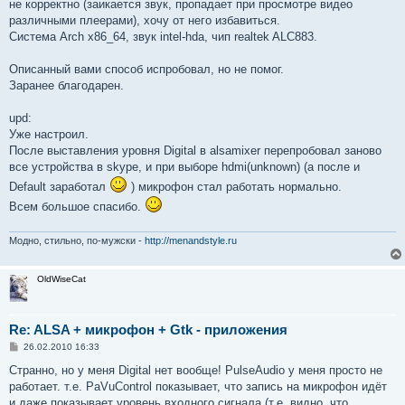
не корректно (заикается звук, пропадает при просмотре видео
различными плеерами), хочу от него избавиться.
Система Arch х86_64, звук intel-hda, чип realtek ALC883.
Описанный вами способ испробовал, но не помог.
Заранее благодарен.
upd:
Уже настроил.
После выставления уровня Digital в alsamixer перепробовал заново
все устройства в skype, и при выборе hdmi(unknown) (а после и
Default заработал
) микрофон стал работать нормально.
Всем большое спасибо.
Модно, стильно, по-мужски -
http://menandstyle.ru
OldWiseCat
Re: ALSA + микрофон + Gtk - приложения
С
26.02.2010 16:33
о
о
Странно, но у меня Digital нет вообще! PulseAudio у меня просто не
б
работает. т.е. PaVuControl показывает, что запись на микрофон идёт
щ
е
и даже показывает уровень входного сигнала (т.е. видно, что