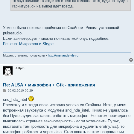
то звук начинает выводится с него на колонки. хотя, судя по шуму в
гарнитуре, он на вывод идёт всегда.
У меня была похожая проблема со Скайпом. Решил установкой
pulseaudio.
Если заинетерсует - можно почитать мой опус подробнее:
Решено: Микрофон и Skype
Модно, стильно, по-мужски -
http://menandstyle.ru
ATIpro
Re: ALSA + микрофон + Gtk - приложения
С
26.02.2010 06:29
о
о
snd_hda_intel
б
Расскажу и я тогда свою историю успеха со Скайпом. Итак, у меня
щ
е
встроенная звуковуха с модулем snd_hda_intel. Никак не удавалось
н
без Пульсаудио заставить работать микрофон. Но потом неожиданно
и
е
выяснилась странная закономерность - если установить Пульс,
выставить там громкость для микрофона и удалить его(пульс), то
микрофон работает и через alsa. Стал копать в этом направлении.