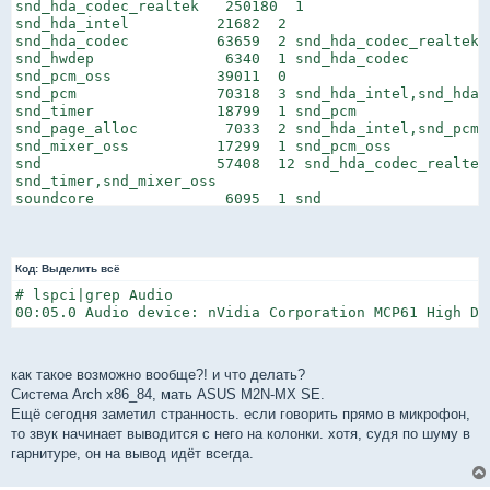
snd_hda_codec_realtek   250180  1

snd_hda_intel          21682  2

snd_hda_codec          63659  2 snd_hda_codec_realtek,s
snd_hwdep               6340  1 snd_hda_codec

snd_pcm_oss            39011  0

snd_pcm                70318  3 snd_hda_intel,snd_hda_c
snd_timer              18799  1 snd_pcm

snd_page_alloc          7033  2 snd_hda_intel,snd_pcm

snd_mixer_oss          17299  1 snd_pcm_oss

snd                    57408  12 snd_hda_codec_realtek
snd_timer,snd_mixer_oss

soundcore               6095  1 snd
Код:
Выделить всё
# lspci|grep Audio

00:05.0 Audio device: nVidia Corporation MCP61 High De
как такое возможно вообще?! и что делать?
Система Arch x86_84, мать ASUS M2N-MX SE.
Ещё сегодня заметил странность. если говорить прямо в микрофон,
то звук начинает выводится с него на колонки. хотя, судя по шуму в
гарнитуре, он на вывод идёт всегда.