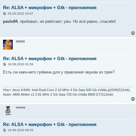
Re: ALSA + микрофон + Gtk - приложения
С
05.03.2010 10:47
о
о
pavlo84
, пробовал, не работает, увы. Но всё равно, спасибо!
б
щ
е
н
и
40000
е
Re: ALSA + микрофон + Gtk - приложения
С
16.09.2010 01:56
о
о
Есть ли какя-нито гуёвина для у правления звуком из трея?
б
щ
е
н
и
Ноут: Asus K40IN: Intel Dual-Core 2.10 MHz 4 Gb Sata 500 Gb nVidia g102M(512mb)
е
Комп: AMD Athlon x2 2.81 MHz 2 Gb Sata 720 Gb nVidia 8800 GT(512mb)
muhas
Re: ALSA + микрофон + Gtk - приложения
С
16.09.2010 09:55
о