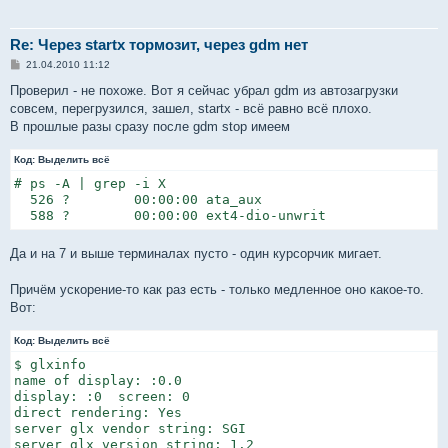
Re: Через startx тормозит, через gdm нет
С
21.04.2010 11:12
о
о
Проверил - не похоже. Вот я сейчас убрал gdm из автозагрузки
б
совсем, перегрузился, зашел, startx - всё равно всё плохо.
щ
е
В прошлые разы сразу после gdm stop имеем
н
и
Код:
е
Выделить всё
# ps -A | grep -i X

  526 ?        00:00:00 ata_aux

  588 ?        00:00:00 ext4-dio-unwrit
Да и на 7 и выше терминалах пусто - один курсорчик мигает.
Причём ускорение-то как раз есть - только медленное оно какое-то.
Вот:
Код:
Выделить всё
$ glxinfo

name of display: :0.0

display: :0  screen: 0

direct rendering: Yes

server glx vendor string: SGI

server glx version string: 1.2
