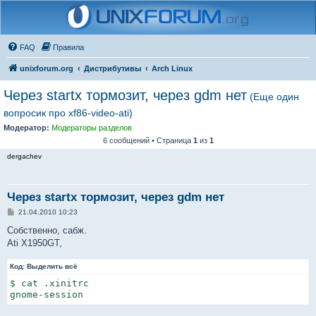
FAQ
Правила
unixforum.org
Дистрибутивы
Arch Linux
Через startx тормозит, через gdm нет
(Еще один
вопросик про xf86-video-ati)
Модератор:
Модераторы разделов
6 сообщений • Страница
1
из
1
dergachev
Через startx тормозит, через gdm нет
С
21.04.2010 10:23
о
о
Собственно, сабж.
б
Ati X1950GT,
щ
е
н
Код:
Выделить всё
и
е
$ cat .xinitrc

gnome-session