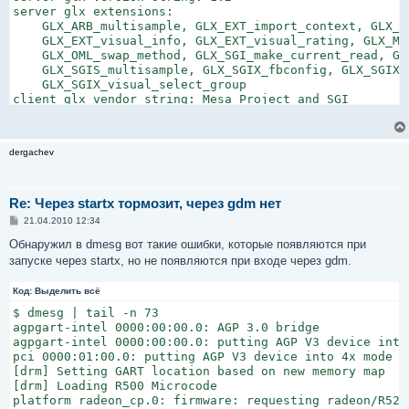
server glx extensions:

    GLX_ARB_multisample, GLX_EXT_import_context, GLX_E
    GLX_EXT_visual_info, GLX_EXT_visual_rating, GLX_ME
    GLX_OML_swap_method, GLX_SGI_make_current_read, GL
    GLX_SGIS_multisample, GLX_SGIX_fbconfig, GLX_SGIX_p
    GLX_SGIX_visual_select_group

client glx vendor string: Mesa Project and SGI

client glx version string: 1.4

client glx extensions:

    GLX_ARB_get_proc_address, GLX_ARB_multisample, GLX
dergachev
    GLX_EXT_visual_info, GLX_EXT_visual_rating, GLX_ME
    GLX_MESA_copy_sub_buffer, GLX_MESA_swap_control,

    GLX_MESA_swap_frame_usage, GLX_OML_swap_method, GL
    GLX_SGI_make_current_read, GLX_SGI_swap_control, GL
Re: Через startx тормозит, через gdm нет
    GLX_SGIS_multisample, GLX_SGIX_fbconfig, GLX_SGIX_p
С
21.04.2010 12:34
    GLX_SGIX_visual_select_group, GLX_EXT_texture_from_
о
о
Обнаружил в dmesg вот такие ошибки, которые появляются при
GLX version: 1.2

б
GLX extensions:

запуске через startx, но не появляются при входе через gdm.
щ
    GLX_ARB_get_proc_address, GLX_ARB_multisample, GLX
е
н
    GLX_EXT_visual_info, GLX_EXT_visual_rating, GLX_OML
Код:
Выделить всё
и
    GLX_SGIS_multisample, GLX_SGIX_fbconfig, GLX_SGIX_p
е
$ dmesg | tail -n 73

    GLX_SGIX_visual_select_group

agpgart-intel 0000:00:00.0: AGP 3.0 bridge

OpenGL vendor string: Mesa Project

agpgart-intel 0000:00:00.0: putting AGP V3 device into 
OpenGL renderer string: Software Rasterizer

pci 0000:01:00.0: putting AGP V3 device into 4x mode

OpenGL version string: 2.1 Mesa 7.7.1

[drm] Setting GART location based on new memory map

OpenGL shading language version string: 1.20

[drm] Loading R500 Microcode

OpenGL extensions:

platform radeon_cp.0: firmware: requesting radeon/R520_
    GL_EXT_compiled_vertex_array, GL_EXT_texture_env_a