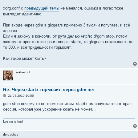
xorg.conf с
предыдущей темы
не менялся, ошибки в логах тоже
выглядят идентично.
При входе через gdm в glxgears примерно 3 тысячи попугаев, и всё
хорошо.
Если я захожу в консоли, от рута делаю /etc/rc.d/gdm stop, потом
захожу от простого юзера и говорю startx, то glxgears показывает где-
то 300, и все тридешности тормозят.
Как такое может быть?
arkhnchul
Re: Через startx тормозит, через gdm нет
С
21.04.2010 10:55
о
о
gdm stop почему-то не тормозит иксы. statrtx-ом запускается вторая
б
сессия, которая уже ускорение юзать не может...
щ
е
н
и
Losing is fun!
е
dergachev