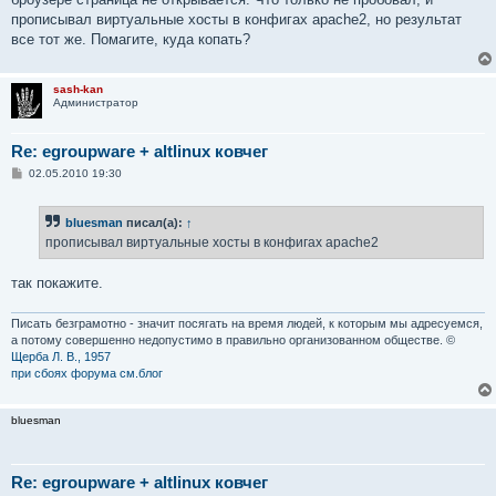
прописывал виртуальные хосты в конфигах apache2, но результат
все тот же. Помагите, куда копать?
sash-kan
Администратор
Re: egroupware + altlinux ковчег
С
02.05.2010 19:30
о
о
б
bluesman
писал(а):
↑
щ
е
прописывал виртуальные хосты в конфигах apache2
н
и
е
так покажите.
Писать безграмотно - значит посягать на время людей, к которым мы адресуемся,
а потому совершенно недопустимо в правильно организованном обществе. ©
Щерба Л. В., 1957
при сбоях форума см.блог
bluesman
Re: egroupware + altlinux ковчег