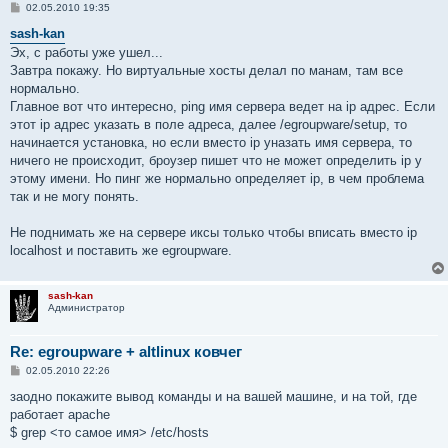
С
02.05.2010 19:35
о
о
sash-kan
б
Эх, с работы уже ушел...
щ
е
Завтра покажу. Но виртуальные хосты делал по манам, там все
н
нормально.
и
е
Главное вот что интересно, ping имя сервера ведет на ip адрес. Если
этот ip адрес указать в поле адреса, далее /egroupware/setup, то
начинается установка, но если вместо ip уназать имя сервера, то
ничего не происходит, броузер пишет что не может определить ip у
этому имени. Но пинг же нормально определяет ip, в чем проблема
так и не могу понять.
Не поднимать же на сервере иксы только чтобы вписать вместо ip
localhost и поставить же egroupware.
sash-kan
Администратор
Re: egroupware + altlinux ковчег
С
02.05.2010 22:26
о
о
заодно покажите вывод команды и на вашей машине, и на той, где
б
работает apache
щ
е
$ grep <то самое имя> /etc/hosts
н