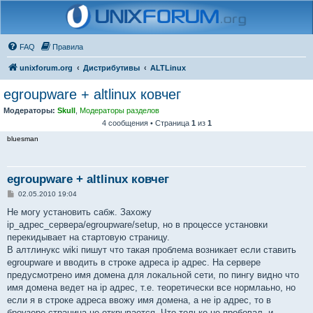
FAQ
Правила
unixforum.org
Дистрибутивы
ALTLinux
egroupware + altlinux ковчег
Модераторы:
Skull
,
Модераторы разделов
4 сообщения • Страница
1
из
1
bluesman
egroupware + altlinux ковчег
С
02.05.2010 19:04
о
о
Не могу установить сабж. Захожу
б
ip_адрес_сервера/egroupware/setup, но в процессе установки
щ
е
перекидывает на стартовую страницу.
н
В алтлинукс wiki пишут что такая проблема возникает если ставить
и
е
egroupware и вводить в строке адреса ip адрес. На сервере
предусмотрено имя домена для локальной сети, по пингу видно что
имя домена ведет на ip адрес, т.е. теоретически все нормлаьно, но
если я в строке адреса ввожу имя домена, а не ip адрес, то в
броузере страница не открывается. Что только не пробовал, и