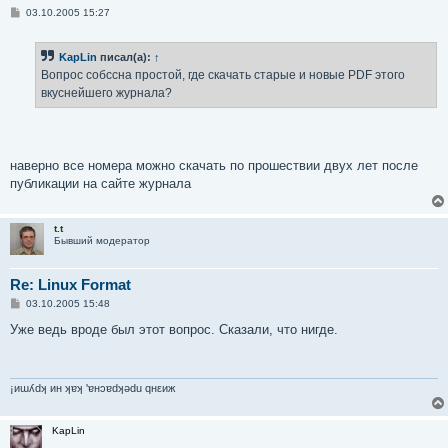
С
03.10.2005 15:27
о
о
б
KapLin
писал(а):
↑
щ
е
Вопрос собссна простой, где скачать старые и новые PDF этого
н
вкуснейшего журнала?
и
е
наверно все номера можно скачать по прошествии двух лет после
публикации на сайте журнала
t.t
Бывший модератор
Re: Linux Format
С
03.10.2005 15:48
о
о
Уже ведь вроде был этот вопрос. Сказали, что нигде.
б
щ
е
н
и
¡иɯʎdʞ ин ʞɐʞ 'ɐнɔɐdʞǝdu qнεиж
е
KapLin