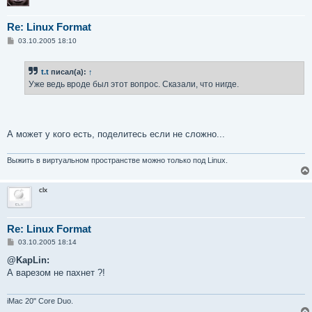
Re: Linux Format
С
03.10.2005 18:10
о
о
б
t.t
писал(а):
↑
щ
е
Уже ведь вроде был этот вопрос. Сказали, что нигде.
н
и
е
А может у кого есть, поделитесь если не сложно...
Выжить в виртуальном пространстве можно только под Linux.
clx
Re: Linux Format
С
03.10.2005 18:14
о
о
@KapLin:
б
А варезом не пахнет ?!
щ
е
н
и
iMac 20" Core Duo.
е