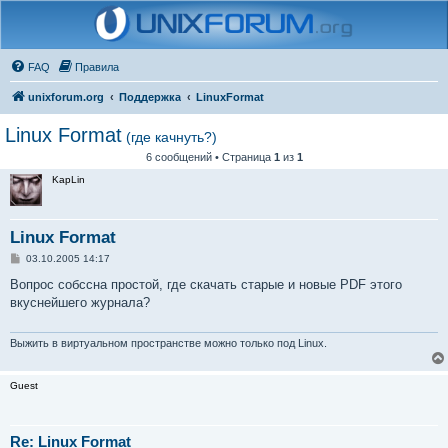
FAQ
Правила
unixforum.org
Поддержка
LinuxFormat
Linux Format
(где качнуть?)
6 сообщений • Страница
1
из
1
KapLin
Linux Format
С
03.10.2005 14:17
о
о
Вопрос собссна простой, где скачать старые и новые PDF этого
б
вкуснейшего журнала?
щ
е
н
и
Выжить в виртуальном пространстве можно только под Linux.
е
Guest
Re: Linux Format