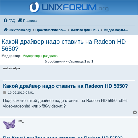
FAQ
Правила
unixforum.org
Практические вопросы
Железо для Linux
Видео-карты и мониторы
Какой драйвер надо ставить на Radeon HD
5650?
Модератор:
Модераторы разделов
5 сообщений • Страница
1
из
1
maks-nelipa
Какой драйвер надо ставить на Radeon HD 5650?
С
10.06.2010 04:01
о
о
Подскажите какой драйвер надо ставить на Radeon HD 5650, xf86-
б
video-radeonhd или xf86-video-ati?
щ
е
н
и
rm_
е