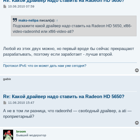
Re: Какой драйвер надо ставить на Radeon HD 5650?
С
10.06.2010 07:59
о
о
б
maks-nelipa
писал(а):
↑
щ
е
Подскажите какой драйвер надо ставить на Radeon HD 5650, xf86-
н
video-radeonhd или xf86-video-ati?
и
е
Любой из этих двух можно, но первый вроде бы сейчас прекращают
разрабатывать, поэтому если заработает - лучше второй.
Протокол IPv6: что он может дать нам уже сегодня?
gabix
Re: Какой драйвер надо ставить на Radeon HD 5650?
С
11.06.2010 15:47
о
о
А не в том ли разница, что radeonhd — свободный драйвер, а ati —
б
проприетарный?
щ
е
н
и
broom
е
Бывший модератор