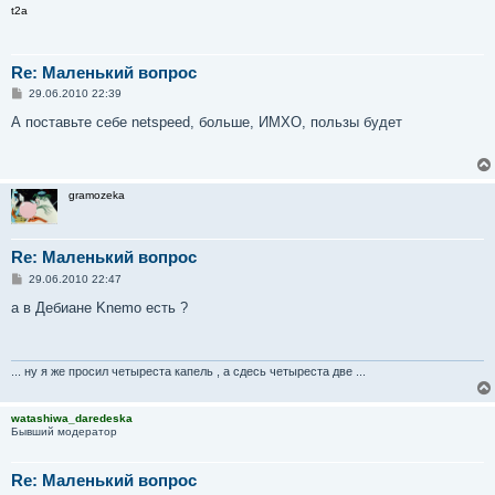
t2a
Re: Маленький вопрос
С
29.06.2010 22:39
о
о
А поставьте себе netspeed, больше, ИМХО, пользы будет
б
щ
е
н
и
gramozeka
е
Re: Маленький вопрос
С
29.06.2010 22:47
о
о
а в Дебиане Knemo есть ?
б
щ
е
н
и
... ну я же просил четыреста капель , а сдесь четыреста две ...
е
watashiwa_daredeska
Бывший модератор
Re: Маленький вопрос