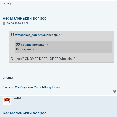
botanig
Re: Маленький вопрос
С
29.06.2010 23:08
о
о
б
watashiwa_daredeska
писал(а):
↑
щ
е
н
botanig
писал(а):
↑
и
е
Вот скриншот
Это что? GNOME? KDE? LXDE? What else?
gnome
Русское Сообщество CrunchBang Linux
radial
Re: Маленький вопрос