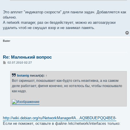
Это апплет "индикатор скорости" для панели задач. Добавляется как
обычно.
А network manager, раз он бездействует, можно из автозагрузки
удалить чтоб не смущал взор и не занимал память.
Bater
Re: Маленький вопрос
С
02.07.2010 02:27
о
о
б
botanig
писал(а):
↑
щ
е
Вот скриншот, показывает как-будто сеть неактивна, а на самом
н
деле работает, фигня конечно, но хотелось бы, чтобы показывало
и
е
как надо.
http://wiki.debian.org/ru/NetworkManager#A...AQ9BDUEPQQ4BE8-
Если не поможет, оставьте в файле /etc/network/interfaces только: