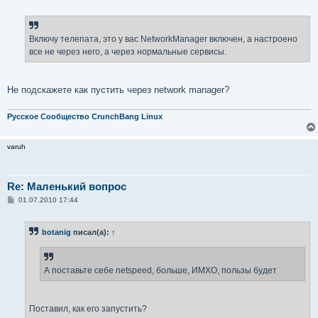
Включу телепата, это у вас NetworkManager включен, а настроено
все не через него, а через нормальные сервисы.
Не подскажете как пустить через network manager?
Русское Сообщество CrunchBang Linux
varuh
Re: Маленький вопрос
С
01.07.2010 17:44
о
о
б
botanig
писал(а):
↑
щ
е
н
и
е
А поставьте себе netspeed, больше, ИМХО, пользы будет
Поставил, как его запустить?