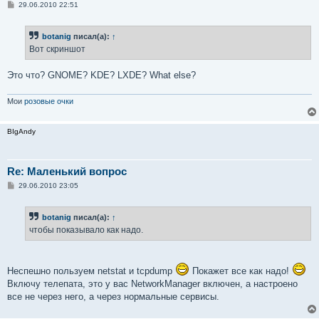
С
29.06.2010 22:51
о
о
б
botanig
писал(а):
↑
щ
е
Вот скриншот
н
и
е
Это что? GNOME? KDE? LXDE? What else?
Мои
розовые очки
BIgAndy
Re: Маленький вопрос
С
29.06.2010 23:05
о
о
б
botanig
писал(а):
↑
щ
е
чтобы показывало как надо.
н
и
е
Неспешно пользуем netstat и tcpdump
Покажет все как надо!
Включу телепата, это у вас NetworkManager включен, а настроено
все не через него, а через нормальные сервисы.