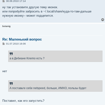
С
30.06.2010 17:14
о
о
ну так установите другую тему иконок.
б
или попробуйте забросить в ~/.local/share/куда-то-там-дальше
щ
е
нужную иконку-- может подцепится.
н
и
е
botanig
Re: Маленький вопрос
С
01.07.2010 16:06
о
о
б
щ
е
а в Дебиане Knemo есть ?
н
и
е
нет
А поставьте себе netspeed, больше, ИМХО, пользы будет
Поставил, как его запустить?