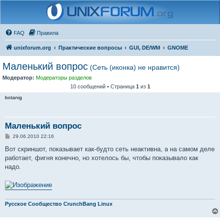
FAQ
Правила
unixforum.org
Практические вопросы
GUI, DE/WM
GNOME
Маленький вопрос
(Сеть (иконка) не нравится)
Модератор:
Модераторы разделов
10 сообщений • Страница
1
из
1
botanig
Маленький вопрос
С
29.06.2010 22:16
о
о
Вот скриншот, показывает как-будто сеть неактивна, а на самом деле
б
работает, фигня конечно, но хотелось бы, чтобы показывало как
щ
е
надо.
н
и
е
Русское Сообщество CrunchBang Linux