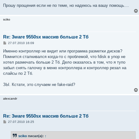
Прошу прощения если не по теме, но надеюсь на вашу помощь....
sciko
Re: 3ware 9550sx массив больше 2 Тб
С
27.07.2010 16:09
о
о
Именно контроллер не видит или программа разметки дисков?
б
Помнится сталкивался когда-то с проблемой, что fdisk в упор не
щ
е
хотел размечать больше 2 Тб. Дело оказалось в том, что я тупо
н
забыл снять галочку в меню контроллера и контроллер резал на
и
е
слайсы по 2 Тб.
ЗЫ. Кстати, это случаем не fake-raid?
alexcandr
Re: 3ware 9550sx массив больше 2 Тб
С
27.07.2010 16:25
о
о
б
sciko
писал(а):
↑
щ