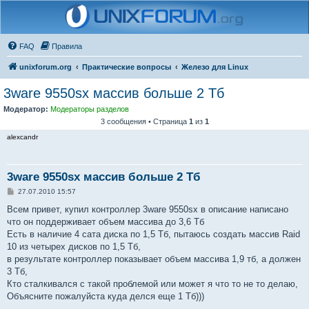
FAQ
Правила
unixforum.org
Практические вопросы
Железо для Linux
3ware 9550sx массив больше 2 Тб
Модератор:
Модераторы разделов
3 сообщения • Страница
1
из
1
alexcandr
3ware 9550sx массив больше 2 Тб
С
27.07.2010 15:57
о
о
Всем привет, купил контроллер 3ware 9550sx в описание написано
б
что он поддерживает объем массива до 3,6 Тб
щ
е
Есть в наличие 4 сата диска по 1,5 Тб, пытаюсь создать массив Raid
н
10 из четырех дисков по 1,5 Тб,
и
е
в результате контроллер показывает объем массива 1,9 тб, а должен
3 Тб,
Кто сталкивался с такой проблемой или может я что то не то делаю,
Объясните пожалуйста куда делся еще 1 Тб)))