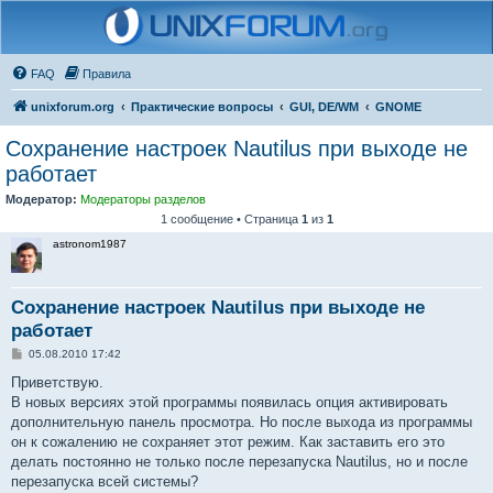
FAQ
Правила
unixforum.org
Практические вопросы
GUI, DE/WM
GNOME
Сохранение настроек Nautilus при выходе не
работает
Модератор:
Модераторы разделов
1 сообщение • Страница
1
из
1
astronom1987
Сохранение настроек Nautilus при выходе не
работает
С
05.08.2010 17:42
о
о
Приветствую.
б
В новых версиях этой программы появилась опция активировать
щ
е
дополнительную панель просмотра. Но после выхода из программы
н
он к сожалению не сохраняет этот режим. Как заставить его это
и
е
делать постоянно не только после перезапуска Nautilus, но и после
перезапуска всей системы?