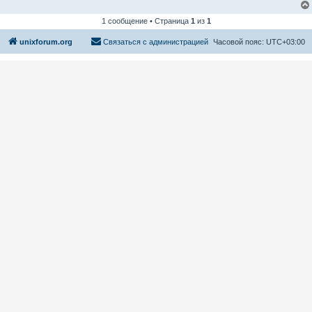
1 сообщение • Страница
1
из
1
unixforum.org
Связаться с администрацией
Часовой пояс:
UTC+03:00