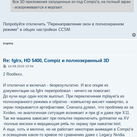
е
Все 3D приложения запущенные из под Compiz'а, на полный экран
н
- искореживаются и моргают.
и
е
Попробуйте отключить "Перенаправление окон в полноэкранном
режиме" в общих настройках CCSM.
inspirra
Re: fglrx, HD 5400, Compiz и полноэкранный 3D
С
14.09.2010 15:54
о
о
2 Rootlexx,
б
щ
е
И отключал и включал - безрезультатно. И все опции из
н
документации на fglrx перепробовал - ничего не помогает.
и
е
До кучи еще один косяк выплыл. При переключении mplayer'а из
полноэкранного режима и обратно - компьютер виснет намертво, а
экран покрывается артефактами. Сначала думал, что проблема из за
Xvideo, но аналогичная ситуация возникает и при gl и даже при X11.
Так же машина зависает при попытке переключить gstreamer на XV
-полные висюки и мерцающая рябь по экрану при нажатии test.
А еще, хоть и мелочи, но не работает некоторая анимация в Compiz'е
и освещение какое-то кривое по сравнению даже с Legacy Nvidia