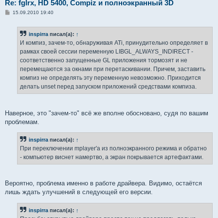
Re: fglrx, HD 5400, Compiz и полноэкранный 3D
С
15.09.2010 19:40
о
о
б
inspirra
писал(а):
↑
щ
е
И компиз, зачем-то, обнаруживая ATi, принудительно определяет в
н
рамках своей сессии переменную LIBGL_ALWAYS_INDIRECT -
и
е
соответственно запущенные GL приложения тормозят и не
перемещаются за окнами при перетаскивании. Причем, заставить
компиз не определять эту переменную невозможно. Приходится
делать unset перед запуском приложений средствами компиза.
Наверное, это "зачем-то" всё же вполне обосновано, судя по вашим
проблемам.
inspirra
писал(а):
↑
При переключении mplayer'а из полноэкранного режима и обратно
- компьютер виснет намертво, а экран покрывается артефактами.
Вероятно, проблема именно в работе драйвера. Видимо, остаётся
лишь ждать улучшений в следующей его версии.
inspirra
писал(а):
↑