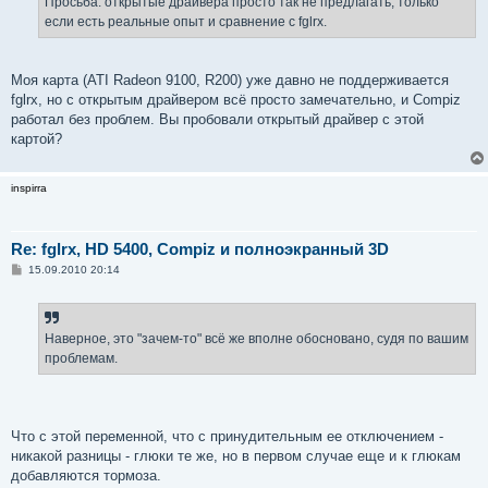
Просьба: открытые драйвера просто так не предлагать, только
если есть реальные опыт и сравнение с fglrx.
Моя карта (ATI Radeon 9100, R200) уже давно не поддерживается
fglrx, но с открытым драйвером всё просто замечательно, и Compiz
работал без проблем. Вы пробовали открытый драйвер с этой
картой?
inspirra
Re: fglrx, HD 5400, Compiz и полноэкранный 3D
С
15.09.2010 20:14
о
о
б
щ
е
Наверное, это "зачем-то" всё же вполне обосновано, судя по вашим
н
проблемам.
и
е
Что с этой переменной, что с принудительным ее отключением -
никакой разницы - глюки те же, но в первом случае еще и к глюкам
добавляются тормоза.