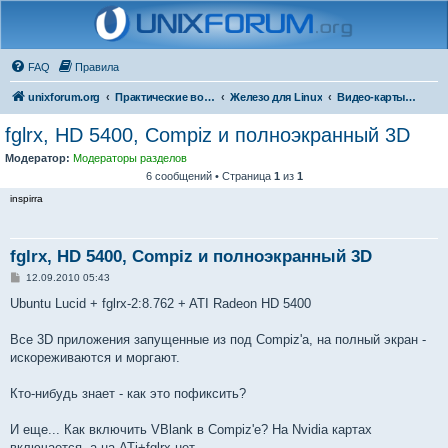
FAQ
Правила
unixforum.org
Практические вопросы
Железо для Linux
Видео-карты и мониторы
fglrx, HD 5400, Compiz и полноэкранный 3D
Модератор:
Модераторы разделов
6 сообщений • Страница
1
из
1
inspirra
fglrx, HD 5400, Compiz и полноэкранный 3D
С
12.09.2010 05:43
о
о
Ubuntu Lucid + fglrx-2:8.762 + ATI Radeon HD 5400
б
щ
е
Все 3D приложения запущенные из под Compiz'а, на полный экран -
н
искореживаются и моргают.
и
е
Кто-нибудь знает - как это пофиксить?
И еще... Как включить VBlank в Compiz'е? На Nvidia картах
включается, а на ATi+fglrx нет.