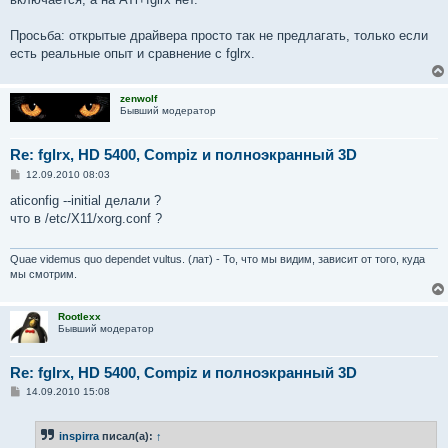
Просьба: открытые драйвера просто так не предлагать, только если
есть реальные опыт и сравнение с fglrx.
zenwolf
Бывший модератор
Re: fglrx, HD 5400, Compiz и полноэкранный 3D
С
12.09.2010 08:03
о
о
aticonfig --initial делали ?
б
что в /etc/X11/xorg.conf ?
щ
е
н
и
Quae videmus quo dependet vultus. (лат) - То, что мы видим, зависит от того, куда
е
мы смотрим.
Rootlexx
Бывший модератор
Re: fglrx, HD 5400, Compiz и полноэкранный 3D
С
14.09.2010 15:08
о
о
б
inspirra
писал(а):
↑
щ