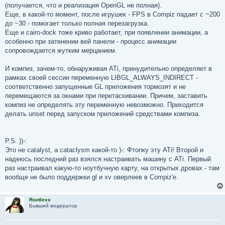
(получается, что и реализация OpenGL не полная).
Еще, в какой-то момент, после игрушек - FPS в Compiz падает с ~200
до ~30 - помогает только полная перезагрузка.
Еще и cairo-dock тоже криво работает, при появлении анимации, а
особенно при затенении вей панели - процесс анимации
сопровождается жутким мерцанием.
И компиз, зачем-то, обнаруживая ATi, принудительно определяет в
рамках своей сессии переменную LIBGL_ALWAYS_INDIRECT -
соответственно запущенные GL приложения тормозят и не
перемещаются за окнами при перетаскивании. Причем, заставить
компиз не определять эту переменную невозможно. Приходится
делать unset перед запуском приложений средствами компиза.
P.S. ))-:
Это не catalyst, а cataclysm какой-то )-: Фтопку эту ATi! Второй и
надеюсь последний раз взялся настраивать машину с ATi. Первый
раз настраивал какую-то ноутбучную карту, на открытых дровах - там
вообще не было поддержки gl и xv оверлеев в Compiz'е.
Rootlexx
Бывший модератор