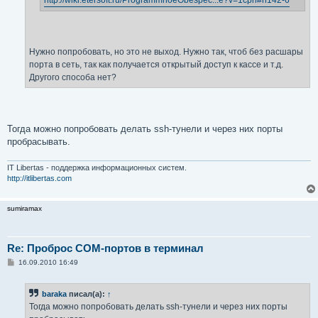
http://wiki.etersoft.ru/ProgrammnoeObespec...e?v=1cph#h142-6
Нужно попробовать, но это не выход. Нужно так, чтоб без расшары
порта в сеть, так как получается открытый доступ к кассе и т.д.
Другого способа нет?
Тогда можно попробовать делать ssh-тунели и через них порты
пробрасывать.
IT Libertas - поддержка информационных систем.
http://itlibertas.com
sumiramax
Re: Проброс COM-портов в терминал
С
16.09.2010 16:49
о
о
б
baraka
писал(а):
↑
щ
е
Тогда можно попробовать делать ssh-тунели и через них порты
н