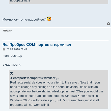
пробрасывать.
и
е
Можно как-то по-подробнее?
JTMarsh
Re: Проброс COM-портов в терминал
С
26.09.2010 20:47
о
о
man rdesktop
б
щ
е
в частности:
н
и
е
-r comport:<comport>=<device>,...
Redirects serial devices on your client to the server. Note that if you
need to change any settings on the serial device(s), do so with an
appropriate tool before starting rdesktop. In most OSes you would use
stty. Bidirectional/Read support requires Windows XP or newer. In
Windows 2000 it will create a port, but it's not seamless, most shell
programs will not work with it.