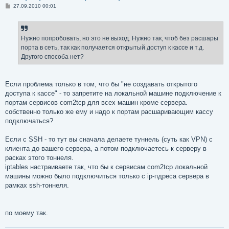
С
27.09.2010 00:01
о
о
б
щ
е
Нужно попробовать, но это не выход. Нужно так, чтоб без расшары
н
порта в сеть, так как получается открытый доступ к кассе и т.д.
и
е
Другого способа нет?
Если проблема только в том, что бы "не создавать открытого
доступа к кассе" - то запретите на локальной машине подключение к
портам сервисов com2tcp для всех машин кроме сервера.
собственно только же ему и надо к портам расшаривающим кассу
подключаться?
Если с SSH - то тут вы сначала делаете туннель (суть как VPN) с
клиента до вашего сервера, а потом подключаетесь к серверу в
расках этого тоннеля.
iptables настраиваете так, что бы к сервисам com2tcp локальной
машины можно было подключиться только с ip-пдреса сервера в
рамках ssh-тоннеля.
по моему так.