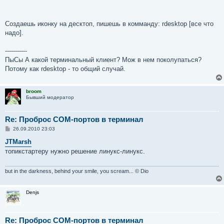
Создаешь иконку на десктоп, пишешь в комманду: rdesktop [все что
надо].
-----------
ПыСы А какой терминальный клиент? Мож в нем поколупаться?
Потому как rdesktop - то общий случай.
broom
Бывший модератор
Re: Проброс COM-портов в терминал
С
26.09.2010 23:03
о
о
JTMarsh
б
топикстартеру нужно решение линукс-линукс.
щ
е
н
и
but in the darkness, behind your smile, you scream... © Dio
е
Denjs
Re: Проброс COM-портов в терминал