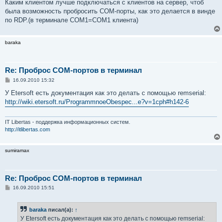
Каким клиентом лучше подключаться с клиентов на сервер, чтоб
была возможность пробросить СОМ-порты, как это делается в винде
по RDP.(в терминале СОМ1=СОМ1 клиента)
baraka
Re: Проброс COM-портов в терминал
С
16.09.2010 15:32
о
о
У Etersoft есть документация как это делать с помощью remserial:
б
http://wiki.etersoft.ru/ProgrammnoeObespec...e?v=1cph#h142-6
щ
е
н
и
IT Libertas - поддержка информационных систем.
е
http://itlibertas.com
sumiramax
Re: Проброс COM-портов в терминал
С
16.09.2010 15:51
о
о
б
baraka
писал(а):
↑
щ
е
У Etersoft есть документация как это делать с помощью remserial: