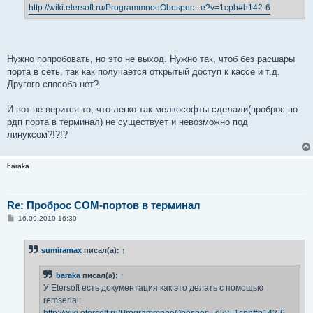
н
http://wiki.etersoft.ru/ProgrammnoeObespec...e?v=1cph#h142-6
и
е
Нужно попробовать, но это не выход. Нужно так, чтоб без расшары
порта в сеть, так как получается открытый доступ к кассе и т.д.
Другого способа нет?
И вот не верится то, что легко так мелкософты сделали(проброс по
рдп порта в терминал) не существует и невозможно под
линуксом?!?!?
baraka
Re: Проброс COM-портов в терминал
С
16.09.2010 16:30
о
о
б
sumiramax
писал(а):
↑
щ
е
н
baraka
писал(а):
↑
и
е
У Etersoft есть документация как это делать с помощью
remserial: