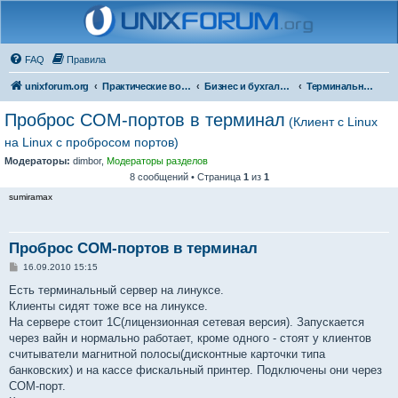
FAQ
Правила
unixforum.org
Практические вопросы
Бизнес и бухгалтерия под Линукс
Терминальные решения
Проброс COM-портов в терминал
(Клиент с Linux
на Linux с пробросом портов)
Модераторы:
dimbor
,
Модераторы разделов
8 сообщений • Страница
1
из
1
sumiramax
Проброс COM-портов в терминал
С
16.09.2010 15:15
о
о
Есть терминальный сервер на линуксе.
б
Клиенты сидят тоже все на линуксе.
щ
е
На сервере стоит 1С(лицензионная сетевая версия). Запускается
н
через вайн и нормально работает, кроме одного - стоят у клиентов
и
е
считыватели магнитной полосы(дисконтные карточки типа
банковских) и на кассе фискальный принтер. Подключены они через
COM-порт.