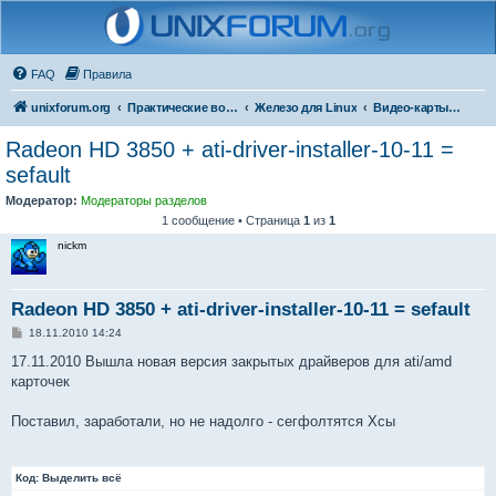
FAQ
Правила
unixforum.org
Практические вопросы
Железо для Linux
Видео-карты и мониторы
Radeon HD 3850 + ati-driver-installer-10-11 =
sefault
Модератор:
Модераторы разделов
1 сообщение • Страница
1
из
1
nickm
Radeon HD 3850 + ati-driver-installer-10-11 = sefault
С
18.11.2010 14:24
о
о
17.11.2010 Вышла новая версия закрытых драйверов для ati/amd
б
карточек
щ
е
н
Поставил, заработали, но не надолго - сегфолтятся Хсы
и
е
Код:
Выделить всё