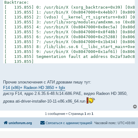
Backtrace:

[   135.855] 0: /usr/bin/X (xorg_backtrace+0x39) [0x80c
[   135.855] 1: /usr/bin/X (0x8047000+0x4ebb7) [0x8095b
[   135.855] 2: (vdso) (__kernel_rt_sigreturn+0x0) [0xe
[   135.855] 3: /usr/lib/xorg/modules/amdxmm.so (0xd8c
[   135.855] 4: /usr/bin/X (0x8047000+0x8ec5a) [0x80d5c
[   135.855] 5: /usr/bin/X (0x8047000+0x8f48b) [0x80d64
[   135.855] 6: /usr/bin/X (0x8047000+0x25288) [0x806c2
[   135.855] 7: /usr/bin/X (0x8047000+0x1b434) [0x80624
[   135.855] 8: /lib/libc.so.6 (__libc_start_main+0xe6)
[   135.855] 9: /usr/bin/X (0x8047000+0x1af61) [0x8061f
[   135.855] Segmentation fault at address 0x2af3a0c8

[   135.855]

Fatal server error:

[   135.855] Caught signal 11 (Segmentation fault). Se
Прочие злоключения с АТИ дровами пишу тут:
F14 (x86)+ Radeon HD 3850 + fglx
дистр F14, ядро 2.6.35.6-48.fc14.i686.PAE, видео Radeon HD 3850,
дрова ati-driver-installer-10-11-x86.x86_64.run
1 сообщение • Страница
1
из
1
unixforum.org
Связаться с администрацией
Часовой пояс:
UTC+03:00