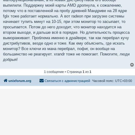
выпилили. Поддержку моей карты AMD дропнула, к сожалению,
потому что в поставленной на пробу древней Мандриве на 28 ядре
fglx тоже работает нормально. А вот radeon при загрузке системы
начинает тупить минут на 10-15, при этом монитор то засыпает, то
просыпается. Потом до него доходит, что монитор находится на
втором выходе, и дальше всё в порядке. Но длительность процесса
вымораживает. Проблема именно в драйвере, так как перебрал кучу
дистрибутивов, везде одно и тоже. Как ему объяснить, где искать
монитор? Все ключи из мана перебрал, пофиг, он вообще на
большинство не реагирует. xrandr тоже не помогает. Помогите, люди
добрыя!
1 сообщение • Страница
1
из
1
unixforum.org
Связаться с администрацией
Часовой пояс:
UTC+03:00