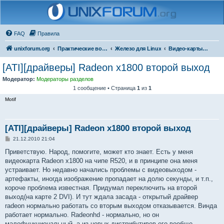
FAQ
Правила
unixforum.org
Практические вопросы
Железо для Linux
Видео-карты и мониторы
[ATI][драйверы] Radeon x1800 второй выход
Модератор:
Модераторы разделов
1 сообщение • Страница
1
из
1
Motif
[ATI][драйверы] Radeon x1800 второй выход
С
21.12.2010 21:04
о
о
Приветствую. Народ, помогите, может кто знает. Есть у меня
б
видеокарта Radeon x1800 на чипе R520, и в принципе она меня
щ
е
устраивает. Но недавно начались проблемы с видеовыходом -
н
артефакты, иногда изображение пропадает на долю секунды, и т.п.,
и
е
короче проблема известная. Придумал переключить на второй
выход(на карте 2 DVI). И тут ждала засада - открытый драйвер
radeon нормально работать со вторым выходом отказывается. Винда
работает нормально. Radeonhd - нормально, но он
малофункциональный, а из новых дистрибутивов его вообще