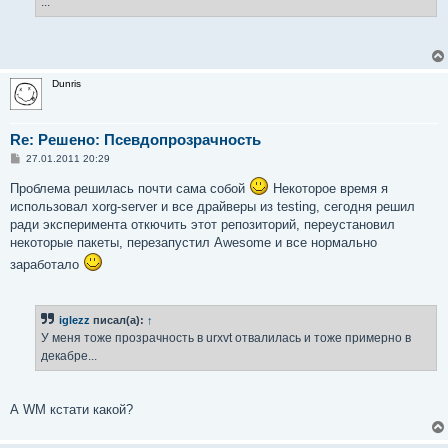
...
Dunris
Re: Решено: Псевдопрозрачность
С
27.01.2011 20:29
о
о
Проблема решилась почти сама собой
Некоторое время я
б
использовал xorg-server и все драйверы из testing, сегодня решил
щ
е
ради эксперимента откючить этот репозиторий, переустановил
н
некоторые пакеты, перезапустил Awesome и все нормально
и
е
заработало
iglezz
писал(а):
↑
У меня тоже прозрачность в urxvt отвалилась и тоже примерно в
декабре...
А WM кстати какой?