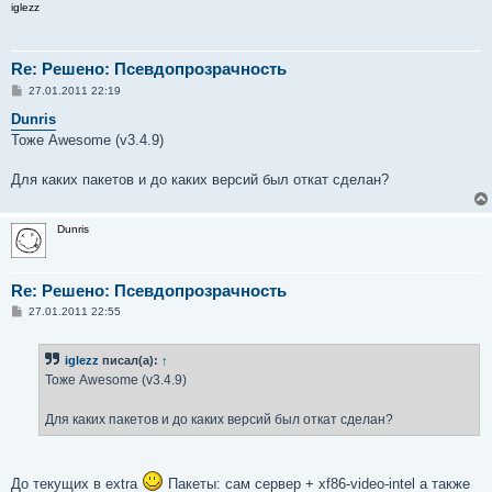
iglezz
Re: Решено: Псевдопрозрачность
С
27.01.2011 22:19
о
о
Dunris
б
Тоже Awesome (v3.4.9)
щ
е
н
Для каких пакетов и до каких версий был откат сделан?
и
е
Dunris
Re: Решено: Псевдопрозрачность
С
27.01.2011 22:55
о
о
б
iglezz
писал(а):
↑
щ
е
Тоже Awesome (v3.4.9)
н
и
е
Для каких пакетов и до каких версий был откат сделан?
До текущих в extra
Пакеты: сам сервер + xf86-video-intel а также