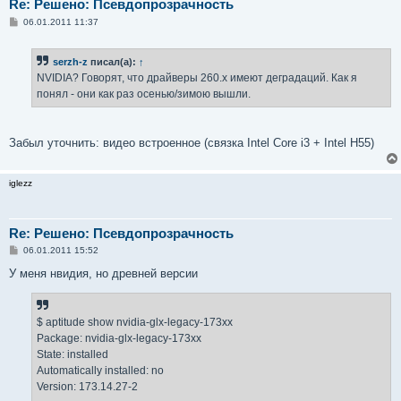
Re: Решено: Псевдопрозрачность
С
06.01.2011 11:37
о
о
б
serzh-z
писал(а):
↑
щ
е
NVIDIA? Говорят, что драйверы 260.x имеют деградаций. Как я
н
понял - они как раз осенью/зимою вышли.
и
е
Забыл уточнить: видео встроенное (связка Intel Core i3 + Intel H55)
iglezz
Re: Решено: Псевдопрозрачность
С
06.01.2011 15:52
о
о
У меня нвидия, но древней версии
б
щ
е
н
$ aptitude show nvidia-glx-legacy-173xx
и
е
Package: nvidia-glx-legacy-173xx
State: installed
Automatically installed: no
Version: 173.14.27-2