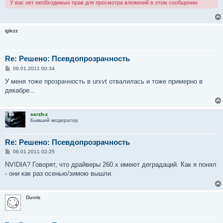
У вас нет необходимых прав для просмотра вложений в этом сообщении.
iglezz
Re: Решено: Псевдопрозрачность
С
06.01.2011 00:34
о
о
У меня тоже прозрачность в urxvt отвалилась и тоже примерно в
б
декабре...
щ
е
н
и
serzh-z
е
Бывший модератор
Re: Решено: Псевдопрозрачность
С
06.01.2011 02:25
о
о
NVIDIA? Говорят, что драйверы 260.x имеют деградаций. Как я понял
б
- они как раз осенью/зимою вышли.
щ
е
н
и
Dunris
е