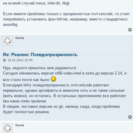
на всякий случай mesa, intel-dri, libgl.
Если имеете проблемы только с прозрачностью rxvt-unicode, то стоит
попробовать установить фон feh'ом, например, вместо стандартного
awsetbg.
Dunris
Re: Решено: Псевдопрозрачность
С
31.01.2011 22:35
о
о
Нда, недолго пришлось мне радоваться.
б
Сегодня обновилась версия xf86-video-intel в extra до версии 2.14, и
щ
е
все стало почти как было
н
Благодаря feh'у псевдопрозрачность rxvt-unicode работает
и
е
нормально, однако артефакты в awesome хоть и не такие сильные
(жить можно), но остались. В остальных приложениях все работает
без каких-либо проблем.
В общем, поставил версию из git, напишу сюда, когда проблема
будет полностью решена.
Dunris