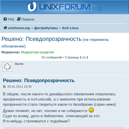
FAQ
Правила
unixforum.org
Дистрибутивы
Arch Linux
Решено: Псевдопрозрачность
(не пережила
обновление)
Модератор:
Модераторы разделов
10 сообщений • Страница
1
из
1
Dunris
Решено: Псевдопрозрачность
С
05.01.2011 23:36
о
о
В общем, после какого-то декабрьского обновления отвалилась
б
прозрачность в rxvt-unicode, а с awesome при использовании
щ
е
прозрачности стало твориться какое-то безобразие (скрин ниже).
н
Думал починят, но нет, похоже и не собираются
и
е
Судя по всему, дело в библиотеке, отвечающей за это.
Кто-нибудь сталкивался с подобным?