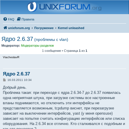
FAQ
Правила
unixforum.org
Погружение
Kernel unleashed
Ядро 2.6.37
(проблемы с vlan)
Модератор:
Модераторы разделов
1 сообщение • Страница
1
из
1
ViacheslavR
Ядро 2.6.37
С
16.03.2011 10:34
о
о
Добрый день.
б
Проблема такая: при переходе с ядра 2.6.34-7 до 2.6.37 появилась
щ
е
одна неприятная штука, при загрузке системы все настроенные
н
вланы поднимаются, но отключить эти интерфейсы не
и
е
представляется возможным, tcpdump виснет, при перезагрузке
зависает на выключении интерфейсов, yast (у меня opensuse)
зависает на попытке считать конфигурацию интерфейсов или списка
оборудования. На 2.6.34 все отлично. Кто сталкивался с подобным и
как это решается ?