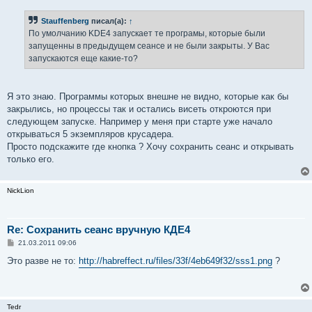
о
б
Stauffenberg
писал(а):
↑
щ
е
По умолчанию KDE4 запускает те програмы, которые были
н
запущенны в предыдущем сеансе и не были закрыты. У Вас
и
е
запускаются еще какие-то?
Я это знаю. Программы которых внешне не видно, которые как бы
закрылись, но процессы так и остались висеть откроются при
следующем запуске. Например у меня при старте уже начало
открываться 5 экземпляров крусадера.
Просто подскажите где кнопка ? Хочу сохранить сеанс и открывать
только его.
NickLion
Re: Сохранить сеанс вручную КДЕ4
С
21.03.2011 09:06
о
о
Это разве не то:
http://habreffect.ru/files/33f/4eb649f32/sss1.png
?
б
щ
е
н
и
Tedr
е