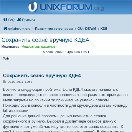
FAQ
Правила
unixforum.org
Практические вопросы
GUI, DE/WM
KDE
Сохранить сеанс вручную КДЕ4
Модератор:
Модераторы разделов
5 сообщений • Страница
1
из
1
Tedr
Сохранить сеанс вручную КДЕ4
С
20.03.2011 11:57
о
о
Возникла следующая проблема. Если КДЕ4 сказать начинать с
б
сеанс с предыдущего он восстанавливает программы которые давно
щ
е
были закрыты но по каким то причинам не убились совсем.
н
Приходилось в консоли в частности для крусейдера давать команду
и
е
kill из консоли.
Для решения данной проблемы решил начинать с сеанса
сохраненного в ручную. Выбрал в диспетчере сеансов данную
функцию и вот уже 3й час ищу где теперь этот сеанс сохранить. К
кде3 была прямо кнопка в меню "сохранить сеанс". В 4рке я такую