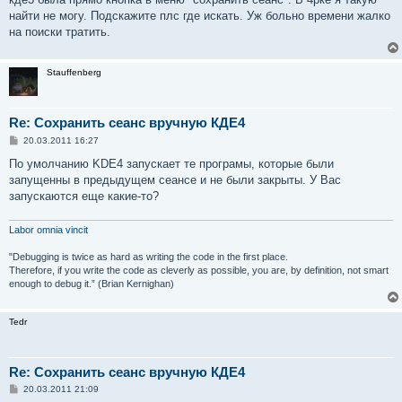
найти не могу. Подскажите плс где искать. Уж больно времени жалко
на поиски тратить.
Stauffenberg
Re: Сохранить сеанс вручную КДЕ4
С
20.03.2011 16:27
о
о
По умолчанию KDE4 запускает те програмы, которые были
б
запущенны в предыдущем сеансе и не были закрыты. У Вас
щ
е
запускаются еще какие-то?
н
и
е
Labor omnia vincit
"Debugging is twice as hard as writing the code in the first place.
Therefore, if you write the code as cleverly as possible, you are, by definition, not smart
enough to debug it.” (Brian Kernighan)
Tedr
Re: Сохранить сеанс вручную КДЕ4
С
20.03.2011 21:09
о