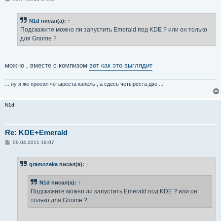
о
о
б
N1d
писал(а):
↑
щ
е
Подскажите можно ли запустить Emerald под KDE ? или он только
н
для Gnome ?
и
е
можно , вместе с компизом
вот как это выглядит
... ну я же просил четыреста капель , а сдесь четыреста две ...
N1d
Re: KDE+Emerald
С
09.04.2011 18:07
о
о
б
gramozeka
писал(а):
↑
щ
е
н
N1d
писал(а):
↑
и
е
Подскажите можно ли запустить Emerald под KDE ? или он
только для Gnome ?