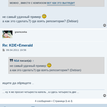
можно , вместе с компизом
вот как это выглядит
не самый удачный пример
а как это сделать?) где взять репозитории? (Debian)
gramozeka
Re: KDE+Emerald
С
09.04.2011 19:56
о
о
б
N1d
писал(а):
↑
щ
е
не самый удачный пример
н
и
а как это сделать?) где взять репозитории? (Debian)
е
ищите да обрящете ..
... ну я же просил четыреста капель , а сдесь четыреста две ...
4 сообщения • Страница
1
из
1