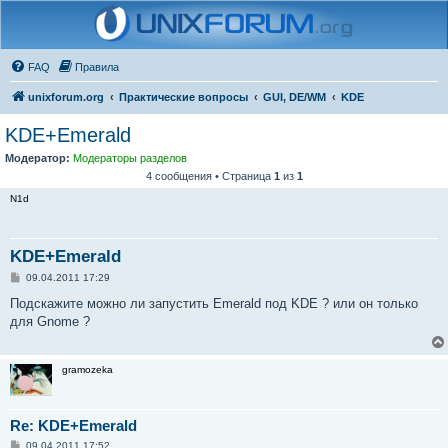
FAQ
Правила
unixforum.org
Практические вопросы
GUI, DE/WM
KDE
KDE+Emerald
Модератор:
Модераторы разделов
4 сообщения • Страница
1
из
1
N1d
KDE+Emerald
С
09.04.2011 17:29
о
о
Подскажите можно ли запустить Emerald под KDE ? или он только
б
для Gnome ?
щ
е
н
и
gramozeka
е
Re: KDE+Emerald
С
09.04.2011 17:52