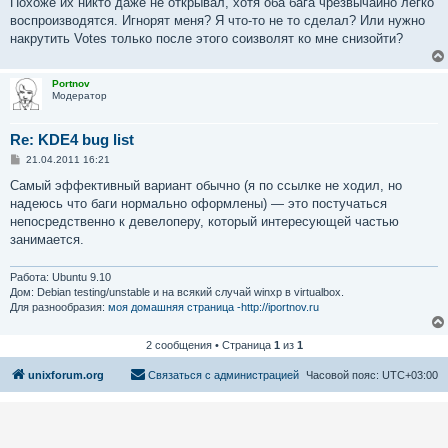
Похоже их никто даже не открывал, хотя оба бага чрезвычайно легко
воспроизводятся. Игнорят меня? Я что-то не то сделал? Или нужно
накрутить Votes только после этого соизволят ко мне снизойти?
Portnov
Модератор
Re: KDE4 bug list
С
21.04.2011 16:21
о
о
Самый эффективный вариант обычно (я по ссылке не ходил, но
б
надеюсь что баги нормально оформлены) — это постучаться
щ
е
непосредственно к девелоперу, который интересующей частью
н
занимается.
и
е
Работа: Ubuntu 9.10
Дом: Debian testing/unstable и на всякий случай winxp в virtualbox.
Для разнообразия:
моя домашняя страница -http://iportnov.ru
2 сообщения • Страница
1
из
1
unixforum.org
Связаться с администрацией
Часовой пояс:
UTC+03:00