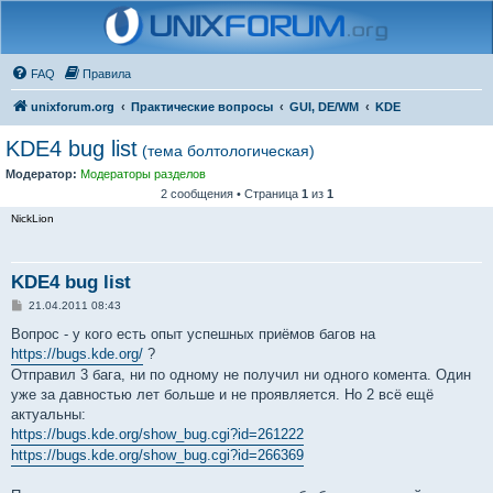
FAQ
Правила
unixforum.org
Практические вопросы
GUI, DE/WM
KDE
KDE4 bug list
(тема болтологическая)
Модератор:
Модераторы разделов
2 сообщения • Страница
1
из
1
NickLion
KDE4 bug list
С
21.04.2011 08:43
о
о
Вопрос - у кого есть опыт успешных приёмов багов на
б
https://bugs.kde.org/
?
щ
е
Отправил 3 бага, ни по одному не получил ни одного комента. Один
н
уже за давностью лет больше и не проявляется. Но 2 всё ещё
и
е
актуальны:
https://bugs.kde.org/show_bug.cgi?id=261222
https://bugs.kde.org/show_bug.cgi?id=266369