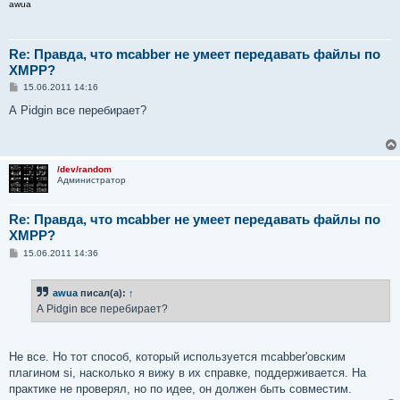
awua
Re: Правда, что mcabber не умеет передавать файлы по
XMPP?
С
15.06.2011 14:16
о
о
А Pidgin все перебирает?
б
щ
е
н
и
/dev/random
е
Администратор
Re: Правда, что mcabber не умеет передавать файлы по
XMPP?
С
15.06.2011 14:36
о
о
б
awua
писал(а):
↑
щ
е
А Pidgin все перебирает?
н
и
е
Не все. Но тот способ, который используется mcabber'овским
плагином si, насколько я вижу в их справке, поддерживается. На
практике не проверял, но по идее, он должен быть совместим.