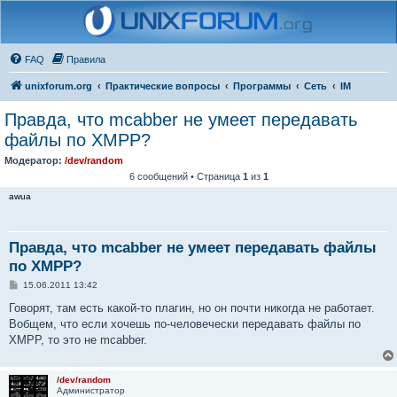
FAQ
Правила
unixforum.org
Практические вопросы
Программы
Сеть
IM
Правда, что mcabber не умеет передавать
файлы по XMPP?
Модератор:
/dev/random
6 сообщений • Страница
1
из
1
awua
Правда, что mcabber не умеет передавать файлы
по XMPP?
С
15.06.2011 13:42
о
о
Говорят, там есть какой-то плагин, но он почти никогда не работает.
б
Вобщем, что если хочешь по-человечески передавать файлы по
щ
е
XMPP, то это не mcabber.
н
и
е
/dev/random
Администратор