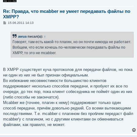
Re: Правда, что mcabber не умеет передавать файлы по
XMPP?
С
15.06.2011 14:13
о
о
б
awua
писал(а):
↑
щ
е
Говорят, там есть какой-то плагин, но он почти никогда не работает.
н
Вобщем, что если хочешь по-человечески передавать файлы по
и
е
XMPP, то это не mcabber.
В XMPP существует куча протоколов для передачи файлов, но пока
ни один из них не был признан официальным.
Во избежание несовместимости большинство клиентов
поддерживают несколько способов передачи, и пробуют их все по
очереди, до тех пор, пока клиент собеседника не поймёт один из них
(либо способы не закончатся).
Mcabber же (точнее, плагин к нему) поддерживает только один
способ передачи, причём довольно редкий. Со всеми вытекающими
последствиями. Т.е. mcabber с плагином без проблем передаст файл
mcabber'у с плагином, но с другими клиентами он обмениваться
файлами, как правило, не может.