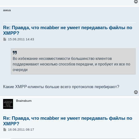
awua
Re: Правда, что mcabber не умеет передавать файлы по
XMPP?
С
15.06.2011 14:43
о
о
б
щ
е
Во избежание несовместимости большинство клиентов
н
поддерживают несколько способов передачи, и пробуют их все по
и
е
очереди
Какие XMPP-клиенты больше всего протоколов перебирают?
Brainsburn
Re: Правда, что mcabber не умеет передавать файлы по
XMPP?
С
16.06.2011 08:17
о
о