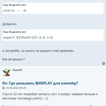
Код:
Выделить всё
startx -- :0
Добавлял
Код:
Выделить всё
export DISPLAY=127.0.0.1:0
в /etc/profile, но ничего не решило этой проблемы.
Как её решить?
SwapON
Re: Где указывать $DISPLAY для icewmbg?
С
20.05.2023 05:26
о
о
Спустя 12 лет попробую аппнуть пост и вопрос наверно больше к
б
местному гентоводу yoricI'у...=)
щ
е
н