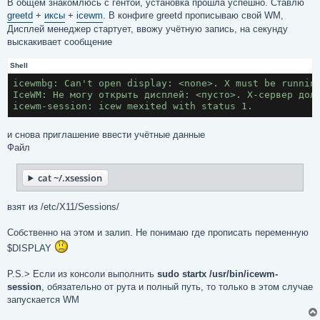
В общем знакомлюсь с гентой, установка прошла успешно. Ставлю
и
е
greetd
+
иксы
+
icewm
. В конфиге greetd прописываю свой WM,
Дисплей менеджер стартует, ввожу учётную запись, на секунду
выскакивает сообщение
Shell
icewmbg: Can't open display: <none>. X must be runnin
IceWM: Не могу открыть дисплей: <пусто>. Х-сервер дол
icewm-session: icew mexited with status 1.
и снова приглашение ввести учётные данные
Файл
cat ~/.xsession
взят из /etc/X11/Sessions/
Собственно на этом и залип. Не понимаю где прописать переменную
$DISPLAY
P.S.> Если из консоли выполнить
sudo startx /usr/bin/icewm-
session
, обязательно от рута и полный путь, то только в этом случае
запускается WM