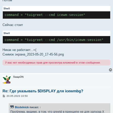
Потом
Shell
command = "tuigreet --cmd icewm-session"
Сейчас стоит
Shell
command = "tuigreet --cmd /usr/bin/icewm-session"
Никак не работает...=(
Снимок экрана_2023-05-20_17-45-56.png
У вас нет необходимых прав для просмотра вложений в этом сообщении.
SwapON
Re: Где указывать $DISPLAY для icewmbg?
С
20.05.2023 10:50
о
о
б
Bizdelnick
писал:
↑
щ
е
Проблема, видимо, в том, что greetd в принципе не для запуска X