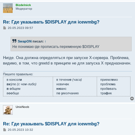
Bizdelnick
Модератор
Re: Где указывать $DISPLAY для icewmbg?
С
20.05.2023 09:57
о
о
б
SwapON
писал:
↑
щ
е
Не понимаю где прописать переменную $DISPLAY
н
и
е
Нигде. Она должна определяться при запуске X-сервера. Проблема,
видимо, в том, что greetd в принципе не для запуска X предназначен.
Пишите правильно:
в консол
и
в течени
е
(часа)
приемл
е
мо
вк
у́пе
(с чем-либо)
нович
о
к
пробле
м
а
в о
бщем
ню
анс
проб
о
вать
в
оо
бще
п
о у
молчанию
тра
ф
ик
UnixNoob
Re: Где указывать $DISPLAY для icewmbg?
С
20.05.2023 10:32
о