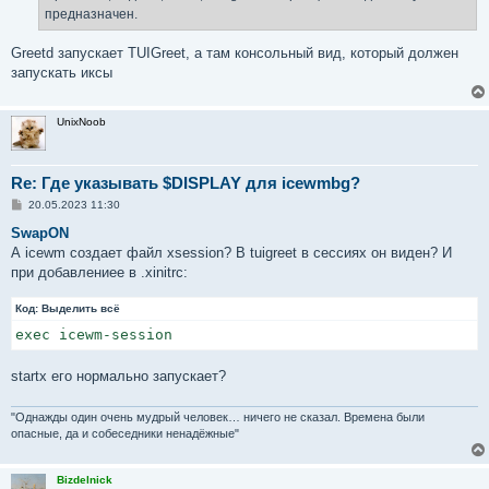
н
предназначен.
и
е
Greetd запускает TUIGreet, а там консольный вид, который должен
запускать иксы
UnixNoob
Re: Где указывать $DISPLAY для icewmbg?
С
20.05.2023 11:30
о
о
SwapON
б
А icewm создает файл xsession? В tuigreet в сессиях он виден? И
щ
е
при добавлениее в .xinitrc:
н
и
Код:
е
Выделить всё
exec icewm-session
startx его нормально запускает?
"Однажды один очень мудрый человек… ничего не сказал. Времена были
опасные, да и собеседники ненадёжные"
Bizdelnick