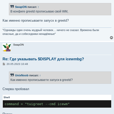
о
б
SwapON
писал:
↑
щ
е
В конфиге greetd прописываю свой WM,
н
и
е
Как именно прописываете запуск в greetd?
"Однажды один очень мудрый человек… ничего не сказал. Времена были
опасные, да и собеседники ненадёжные"
SwapON
Re: Где указывать $DISPLAY для icewmbg?
С
20.05.2023 10:48
о
о
б
UnixNoob
писал:
↑
щ
е
Как именно прописываете запуск в greetd?
н
и
е
Сперва пробовал
Shell
command = "tuigreet --cmd icewm"