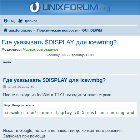
FAQ
Правила
unixforum.org
Практические вопросы
GUI, DE/WM
Где указывать $DISPLAY для icewmbg?
Модератор:
Модераторы разделов
8 сообщений • Страница
1
из
1
awua
Где указывать $DISPLAY для icewmbg?
С
17.06.2011 17:50
о
о
После выхода из IceWM в TTY1 выводится такая строка:
б
щ
Код:
е
Выделить всё
н
icewmbg: can't open display :0 X must be running and $
и
е
Искал в Google, но так и не нашёл нигде конкретного решения.
Запускал при помощи