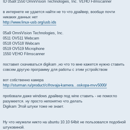
ID 05a9:1550 OmniVision Technologies, Inc. VEHO Filmscanner
в интернете не удается найти не то что драйвер, вообще почти
никаких данных нет
http://www.linux-usb.org/usb.ids
05a9 OmniVision Technologies, Inc.
0511 OV511 Webcam
0518 OV518 Webcam
0519 OV519 Microphone
1550 VEHO Filmscanner
поставил скачиваться digikam ,но что то мне кажется нужно ставить
совсем другую программу для работы с этим устройством
вот собственно камера
http://sturman.ru/product/cifrovaja-kamera...oskopa-mvv5000/
пробовали даже windows драйвер под wine ставить - не помогло
разумеется. ну просто непонятно что делать
Digikam Этой штуки тоже не знает.
Ну что неужели никто на ubuntu 10.10 64bit не пользовался подобной
штуковиной.