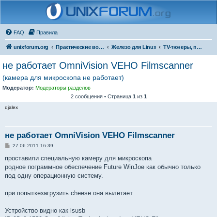
FAQ
Правила
unixforum.org
Практические вопросы
Железо для Linux
TV-тюнеры, платы видеозахвата
не работает OmniVision VEHO Filmscanner
(камера для микроскопа не работает)
Модератор:
Модераторы разделов
2 сообщения • Страница
1
из
1
djalex
не работает OmniVision VEHO Filmscanner
С
27.06.2011 16:39
о
о
проставили специальную камеру для микроскопа
б
родное пограммное обеспечение Future WinJoe как обычно только
щ
е
под одну операционную систему.
н
и
е
при попыткезагрузить cheese она вылетает
Устройство видно как lsusb