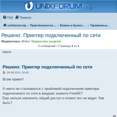
FAQ
Правила
unixforum.org
Практические вопросы
Бизнес и бухгалтерия под Линукс
Терминальные решения
Решено: Принтер подключенный по сети
Модераторы:
dimbor
,
Модераторы разделов
6 сообщений • Страница
1
из
1
baby11
Решено: Принтер подключенный по сети
С
29.06.2011 18:45
о
о
Всем привет!
б
щ
е
А никто не сталкивался с проблемой подключения принтера
н
подключеного по сети в виндовс клиенте FreeNX?
и
е
Ему нельзя назначить общий доступ и клиент его не видит. Как
быть?