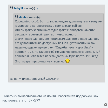
о
о
б
baby11
писал(а):
↑
щ
е
н
dimbor
писал(а):
↑
и
е
Хороший способ. Вот только приведет долгим путем, к тому же
геморрою, о котором скажу в трех словах сейчас.
Имеем фактический на сегодня факт: В виндовом клиенте
расшарить сетевой принтер _невозможно_.
Значит надо сделать его локальным. Для этого надо сделать
его дополнительно доступным по LPR - установить на той
машине, куда он прицеплен, "Службы печати для Unix" и
настроить их. На клиентской же машине рожается локальный
принтер и цепляется на "стандартный tcpip порт" - lpr... и т.д.
Этот изврат придумал не я, если чо
Во получилось, огромный СПАСИБ!
Ничего из вышеописанного не понял. Расскажите подробней, как
настраивать этот LPR???