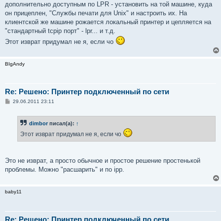
дополнительно доступным по LPR - установить на той машине, куда
он прицеплен, "Службы печати для Unix" и настроить их. На
клиентской же машине рожается локальный принтер и цепляется на
"стандартный tcpip порт" - lpr... и т.д.
Этот изврат придумал не я, если чо
BIgAndy
Re: Решено: Принтер подключенный по сети
С
29.06.2011 23:11
о
о
б
dimbor
писал(а):
↑
щ
е
Этот изврат придумал не я, если чо
н
и
е
Это не изврат, а просто обычное и простое решение простенькой
проблемы. Можно "расшарить" и по ipp.
baby11
Re: Решено: Принтер подключенный по сети