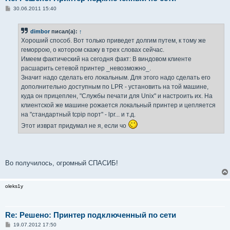
С
30.06.2011 15:40
о
о
б
dimbor
писал(а):
↑
щ
е
Хороший способ. Вот только приведет долгим путем, к тому же
н
геморрою, о котором скажу в трех словах сейчас.
и
е
Имеем фактический на сегодня факт: В виндовом клиенте
расшарить сетевой принтер _невозможно_.
Значит надо сделать его локальным. Для этого надо сделать его
дополнительно доступным по LPR - установить на той машине,
куда он прицеплен, "Службы печати для Unix" и настроить их. На
клиентской же машине рожается локальный принтер и цепляется
на "стандартный tcpip порт" - lpr... и т.д.
Этот изврат придумал не я, если чо
Во получилось, огромный СПАСИБ!
oleks1y
Re: Решено: Принтер подключенный по сети
С
19.07.2012 17:50