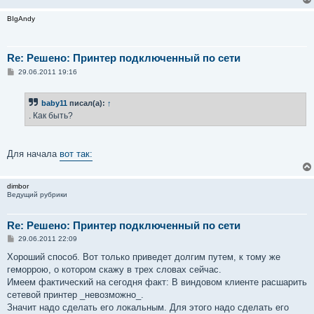
BIgAndy
Re: Решено: Принтер подключенный по сети
С
29.06.2011 19:16
о
о
б
baby11
писал(а):
↑
щ
е
. Как быть?
н
и
е
Для начала
вот так:
dimbor
Ведущий рубрики
Re: Решено: Принтер подключенный по сети
С
29.06.2011 22:09
о
о
Хороший способ. Вот только приведет долгим путем, к тому же
б
геморрою, о котором скажу в трех словах сейчас.
щ
е
Имеем фактический на сегодня факт: В виндовом клиенте расшарить
н
сетевой принтер _невозможно_.
и
е
Значит надо сделать его локальным. Для этого надо сделать его