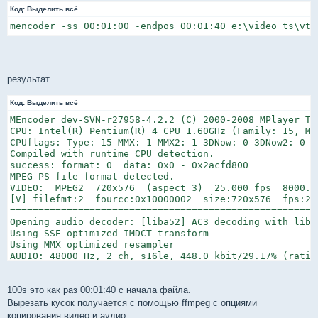
щ
Код:
е
Выделить всё
н
mencoder -ss 00:01:00 -endpos 00:01:40 e:\video_ts\vts
и
е
результат
Код:
Выделить всё
MEncoder dev-SVN-r27958-4.2.2 (C) 2000-2008 MPlayer Tea
CPU: Intel(R) Pentium(R) 4 CPU 1.60GHz (Family: 15, Mo
CPUflags: Type: 15 MMX: 1 MMX2: 1 3DNow: 0 3DNow2: 0 SS
Compiled with runtime CPU detection.

success: format: 0  data: 0x0 - 0x2acfd800

MPEG-PS file format detected.

VIDEO:  MPEG2  720x576  (aspect 3)  25.000 fps  8000.0
[V] filefmt:2  fourcc:0x10000002  size:720x576  fps:25
======================================================
Opening audio decoder: [liba52] AC3 decoding with liba5
Using SSE optimized IMDCT transform

Using MMX optimized resampler

AUDIO: 48000 Hz, 2 ch, s16le, 448.0 kbit/29.17% (ratio:
Selected audio codec: [a52] afm: liba52 (AC3-liba52)

======================================================
Opening video filter: [expand osd=1]

100s это как раз 00:01:40 с начала файла.
Expand: -1 x -1, -1 ; -1, osd: 1, aspect: 0.000000, rou
Вырезать кусок получается с помощью ffmpeg c опциями
======================================================
копирования видео и аудио.