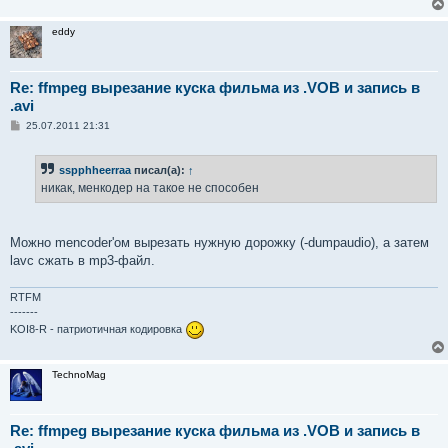
eddy
Re: ffmpeg вырезание куска фильма из .VOB и запись в
.avi
С
25.07.2011 21:31
о
о
б
sspphheerraa
писал(а):
↑
щ
е
никак, менкодер на такое не способен
н
и
е
Можно mencoder'ом вырезать нужную дорожку (-dumpaudio), а затем
lavc сжать в mp3-файл.
RTFM
-------
KOI8-R - патриотичная кодировка
TechnoMag
Re: ffmpeg вырезание куска фильма из .VOB и запись в