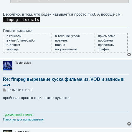
е
Вероятно, в том, что кодек называется просто mp3. А вообще см.
ffmpeg -formats
.
Пишите правильно:
в консол
и
в течени
е
(часа)
приемл
е
мо
вк
у́пе
(с чем-либо)
нович
о
к
пробле
м
а
в о
бщем
ню
анс
проб
о
вать
в
оо
бще
п
о у
молчанию
тра
ф
ик
TechnoMag
Re: ffmpeg вырезание куска фильма из .VOB и запись в
.avi
С
07.07.2011 11:03
о
о
пробовал просто mp3 - тоже ругается
б
щ
е
н
и
- Домашний Linux -
е
Памятки для пользователя
Rodegast