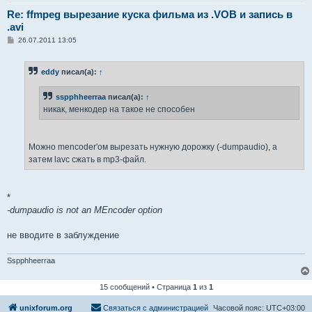
Re: ffmpeg вырезание куска фильма из .VOB и запись в
.avi
С
26.07.2011 13:05
о
о
б
eddy
писал(а):
↑
щ
е
н
sspphheerraa
писал(а):
↑
и
е
никак, менкодер на такое не способен
Можно mencoder'ом вырезать нужную дорожку (-dumpaudio), а
затем lavc сжать в mp3-файл.
*
-dumpaudio is not an MEncoder option
не вводите в заблуждение
Sspphheerraa
15 сообщений • Страница
1
из
1
unixforum.org
Связаться с администрацией
Часовой пояс:
UTC+03:00