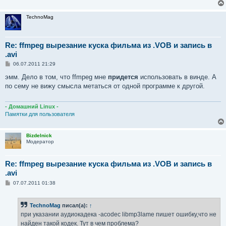
TechnoMag
Re: ffmpeg вырезание куска фильма из .VOB и запись в
.avi
С
06.07.2011 21:29
о
о
эмм. Дело в том, что ffmpeg мне
придется
использовать в винде. А
б
по сему не вижу смысла метаться от одной программе к другой.
щ
е
н
и
- Домашний Linux -
е
Памятки для пользователя
Bizdelnick
Модератор
Re: ffmpeg вырезание куска фильма из .VOB и запись в
.avi
С
07.07.2011 01:38
о
о
б
TechnoMag
писал(а):
↑
щ
е
при указании аудиокадека -acodec libmp3lame пишет ошибку,что не
н
найден такой кодек. Тут в чем проблема?
и