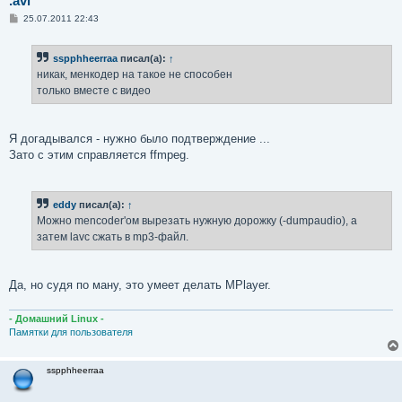
.avi
С
25.07.2011 22:43
о
о
б
sspphheerraa
писал(а):
↑
щ
е
никак, менкодер на такое не способен
н
только вместе с видео
и
е
Я догадывался - нужно было подтверждение ...
Зато с этим справляется ffmpeg.
eddy
писал(а):
↑
Можно mencoder'ом вырезать нужную дорожку (-dumpaudio), а
затем lavc сжать в mp3-файл.
Да, но судя по ману, это умеет делать MPlayer.
- Домашний Linux -
Памятки для пользователя
sspphheerraa