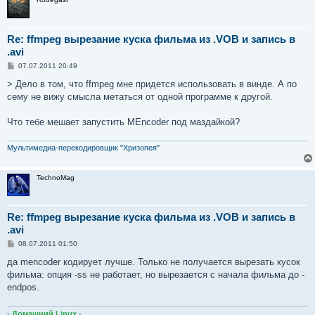
Re: ffmpeg вырезание куска фильма из .VOB и запись в
.avi
С
07.07.2011 20:49
о
о
> Дело в том, что ffmpeg мне придется использовать в винде. А по
б
сему не вижу смысла метаться от одной программе к другой.
щ
е
н
Что тебе мешает запустить MEncoder под маздайкой?
и
е
Мультимедиа-перекодировщик "Хризопея"
TechnoMag
Re: ffmpeg вырезание куска фильма из .VOB и запись в
.avi
С
08.07.2011 01:50
о
о
да mencoder кодирует лучше. Только не получается вырезать кусок
б
фильма: опция -ss не работает, но вырезается с начала фильма до -
щ
е
endpos.
н
и
е
- Домашний Linux -