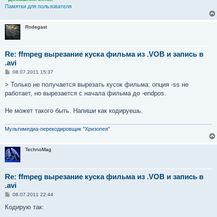
Памятки для пользователя
Rodegast
Re: ffmpeg вырезание куска фильма из .VOB и запись в
.avi
С
08.07.2011 15:37
о
о
> Только не получается вырезать кусок фильма: опция -ss не
б
работает, но вырезается с начала фильма до -endpos.
щ
е
н
Не может такого быть. Напиши как кодируешь.
и
е
Мультимедиа-перекодировщик "Хризопея"
TechnoMag
Re: ffmpeg вырезание куска фильма из .VOB и запись в
.avi
С
08.07.2011 22:44
о
о
Кодирую так:
б