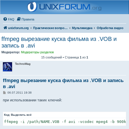
FAQ
Правила
unixforum.org
Практические вопросы
Мультимедиа
Обработка видео
ffmpeg вырезание куска фильма из .VOB и
запись в .avi
Модератор:
Модераторы разделов
15 сообщений • Страница
1
из
1
TechnoMag
ffmpeg вырезание куска фильма из .VOB и запись
в .avi
С
06.07.2011 19:38
о
о
при использовании таких ключей:
б
щ
е
н
Код:
Выделить всё
и
е
ffmpeg -i /path/NAME.VOB -f avi -vcodec mpeg4 -b 900k 