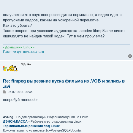
получается что звук воспроизводится нормально, а видео идет с
пропусками кадров, как-бы на ускоренной перемотке.
Как это убрать?
Также вопрос: при указании аудиокадека -acodec libmp3lame пишет
ошибку,что не найден такой кодек. Тут в чем проблема?
- Домашний Linux -
Памятки для пользователя
DjSpike
Re: ffmpeg вырезание куска фильма из .VOB и запись в
.avi
С
06.07.2011 20:45
о
о
попробуй mencoder
б
щ
е
н
и
AvReg
- По для организации Видеонаблюдения на Linux.
е
ДЭНСИ:КАССА
- Рабочее место кассира под Linux.
Терминальные решения под Linux
Консультации по установке 1с+PostgreSQL+Ubuntu.