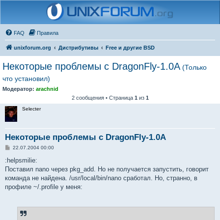
FAQ
Правила
unixforum.org
Дистрибутивы
Free и другие BSD
Некоторые проблемы с DragonFly-1.0A
(Только
что установил)
Модератор:
arachnid
2 сообщения • Страница
1
из
1
Selecter
Некоторые проблемы с DragonFly-1.0A
С
22.07.2004 00:00
о
о
:helpsmilie:
б
Поставил nano через pkg_add. Но не получается запустить, говорит
щ
е
команда не найдена. /usr/local/bin/nano сработал. Но, странно, в
н
профиле ~/.profile у меня:
и
е