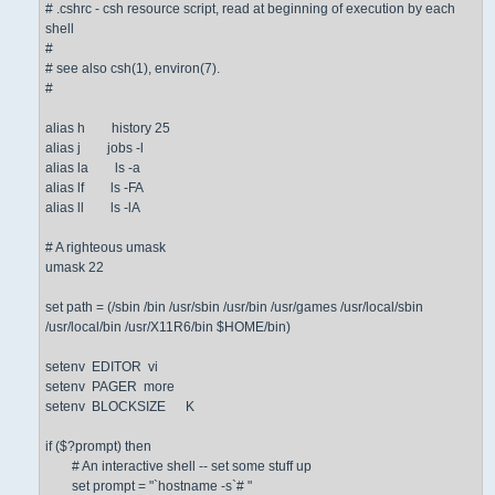
# .cshrc - csh resource script, read at beginning of execution by each
shell
#
# see also csh(1), environ(7).
#
alias h history 25
alias j jobs -l
alias la ls -a
alias lf ls -FA
alias ll ls -lA
# A righteous umask
umask 22
set path = (/sbin /bin /usr/sbin /usr/bin /usr/games /usr/local/sbin
/usr/local/bin /usr/X11R6/bin $HOME/bin)
setenv EDITOR vi
setenv PAGER more
setenv BLOCKSIZE K
if ($?prompt) then
# An interactive shell -- set some stuff up
set prompt = "`hostname -s`# "