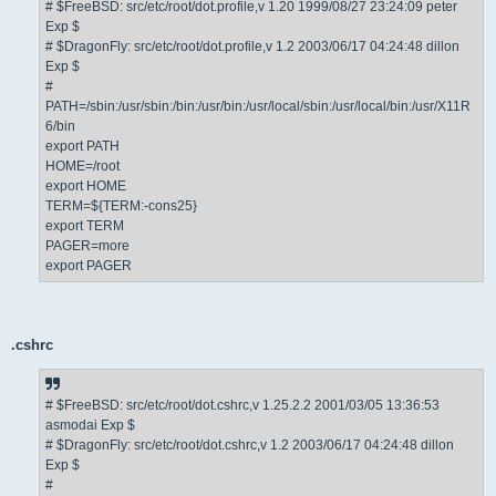
# $FreeBSD: src/etc/root/dot.profile,v 1.20 1999/08/27 23:24:09 peter
Exp $
# $DragonFly: src/etc/root/dot.profile,v 1.2 2003/06/17 04:24:48 dillon
Exp $
#
PATH=/sbin:/usr/sbin:/bin:/usr/bin:/usr/local/sbin:/usr/local/bin:/usr/X11R
6/bin
export PATH
HOME=/root
export HOME
TERM=${TERM:-cons25}
export TERM
PAGER=more
export PAGER
.cshrc
# $FreeBSD: src/etc/root/dot.cshrc,v 1.25.2.2 2001/03/05 13:36:53
asmodai Exp $
# $DragonFly: src/etc/root/dot.cshrc,v 1.2 2003/06/17 04:24:48 dillon
Exp $
#