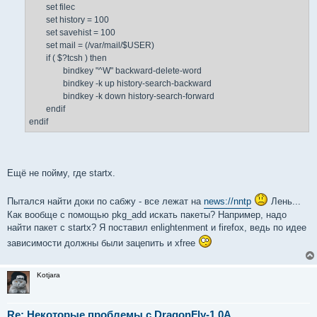
set filec
set history = 100
set savehist = 100
set mail = (/var/mail/$USER)
if ( $?tcsh ) then
bindkey "^W" backward-delete-word
bindkey -k up history-search-backward
bindkey -k down history-search-forward
endif
endif
Ещё не пойму, где startx.
Пытался найти доки по сабжу - все лежат на
news://nntp
Лень...
Как вообще с помощью pkg_add искать пакеты? Например, надо
найти пакет с startx? Я поставил enlightenment и firefox, ведь по идее
зависимости должны были зацепить и xfree
Kotjara
Re: Некоторые проблемы с DragonFly-1.0A