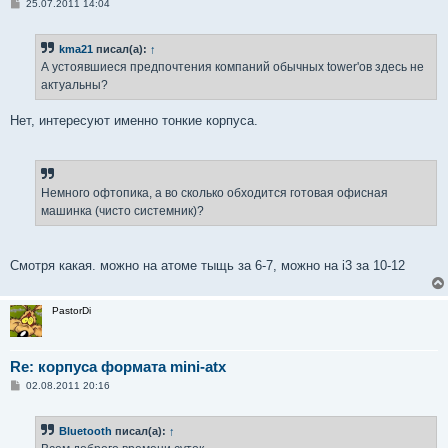
С
25.07.2011 14:04
о
о
б
kma21
писал(а):
↑
щ
е
А устоявшиеся предпочтения компаний обычных tower'ов здесь не
н
актуальны?
и
е
Нет, интересуют именно тонкие корпуса.
Немного офтопика, а во сколько обходится готовая офисная
машинка (чисто системник)?
Смотря какая. можно на атоме тыщь за 6-7, можно на i3 за 10-12
PastorDi
Re: корпуса формата mini-atx
С
02.08.2011 20:16
о
о
б
Bluetooth
писал(а):
↑
щ
е