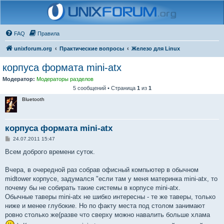
FAQ
Правила
unixforum.org
Практические вопросы
Железо для Linux
корпуса формата mini-atx
Модератор:
Модераторы разделов
5 сообщений • Страница
1
из
1
Bluetooth
корпуса формата mini-atx
С
24.07.2011 15:47
о
о
Всем доброго времени суток.
б
щ
е
Вчера, в очередной раз собрав офисный компьютер в обычном
н
midtower корпусе, задумался "если там у меня материнка mini-atx, то
и
е
почему бы не собирать такие системы в корпусе mini-atx.
Обычные таверы mini-atx не шибко интересны - те же таверы, только
ниже и менее глубокие. Но по факту места под столом занимают
ровно столько же(разве что сверху можно навалить больше хлама