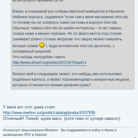
Всем доброго времени суток.
н
и
е
Вчера, в очередной раз собрав офисный компьютер в обычном
midtower корпусе, задумался "если там у меня материнка mini-atx,
то почему бы не собирать такие системы в корпусе mini-atx.
Обычные таверы mini-atx не шибко интересны - те же таверы,
только ниже и менее глубокие. Но по факту места под столом
занимают ровно столько же(разве что сверху можно навалить
больше хлама
). Куда интереснее mini-atx десктопы, с
половинной шириной.
Что-нибудь наподобие такого:
http://www.ulmart.ru/goods/162216/?head=1
Вопрос мой в следующем: может, кто-нибудь уже использовал
подобные корпуса, и может порекомендовать конкретные модели,
которые отличаются низким уровнем шума?
У меня вот этот дома стоит.
http://www.merlion.ru/goods/catalog/product/537936
Отличный!! Тонкий, шума мало. (хотя тоже от кулера зависит)
Используя лицензионную Windows - Вы поддерживаете войну в Ираке и
размещение ПРО в Европе!