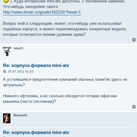
). Куда интереснее mini-atx десктопы, с половинной шириной.
Что-нибудь наподобие такого:
http://www.ulmart.ru/goods/162216/?head=1
Вопрос мой в следующем: может, кто-нибудь уже использовал
подобные корпуса, и может порекомендовать конкретные модели,
которые отличаются низким уровнем шума?
kma21
Re: корпуса формата mini-atx
С
25.07.2011 01:52
о
о
А устоявшиеся предпочтения компаний обычных tower'ов здесь не
б
актуальны?
щ
е
н
Немного офтопика, а во сколько обходится готовая офисная
и
е
машинка (чисто системник)?
Bluetooth
Re: корпуса формата mini-atx