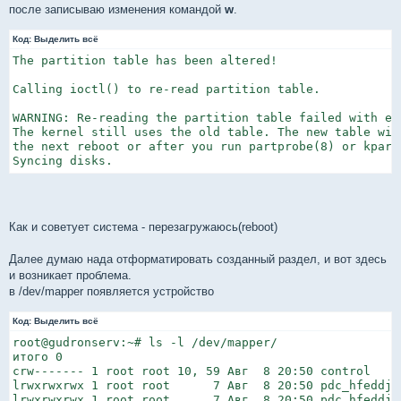
после записываю изменения командой
w
.
Код:
Выделить всё
The partition table has been altered!

Calling ioctl() to re-read partition table.

WARNING: Re-reading the partition table failed with er
The kernel still uses the old table. The new table will
the next reboot or after you run partprobe(8) or kpartx
Syncing disks.
Как и советует система - перезагружаюсь(reboot)
Далее думаю нада отформатировать созданный раздел, и вот здесь
и возникает проблема.
в /dev/mapper появляется устройство
Код:
Выделить всё
root@gudronserv:~# ls -l /dev/mapper/

итого 0

crw------- 1 root root 10, 59 Авг  8 20:50 control

lrwxrwxrwx 1 root root      7 Авг  8 20:50 pdc_hfeddjjb
lrwxrwxrwx 1 root root      7 Авг  8 20:50 pdc_hfeddjj