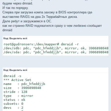
будем через dmraid.
И так по порядку.
Сперва при загрузке компа захожу в BIOS контроллера где
выставляю RAID1 на два 2х Террабайтных диска.
Дале ребут и загружаемся в ОС.
как ни странно RAID подхватился сразу о чем любезно сообщает
dmraid
Код:
Выделить всё
root@gudronserv:/dev/mapper# dmraid -r

/dev/sdb: pdc, "pdc_hfeddjjb", mirror, ok, 3906898048 s
/dev/sda: pdc, "pdc_hfeddjjb", mirror, ok, 3906898048 
Код:
Выделить всё
dmraid -s

*** Active Set

name   : pdc_hfeddjjb

size   : 3906898048

stride : 128

type   : mirror

status : ok

subsets: 0

devs   : 2
