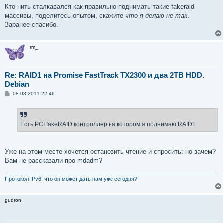
Кто нить сталкавался как правильно поднимать такие fakeraid
массивы, поделитесь опытом, скажите
что я делаю не так
.
Заранее спасибо.
rm_
Re: RAID1 на Promise FastTrack TX2300 и два 2TB HDD.
Debian
С
08.08.2011 22:46
о
о
б
щ
е
Есть PCI fakeRAID контроллер на котором я поднимаю RAID1
н
и
е
Уже на этом месте хочется остановить чтение и спросить: но зачем?
Вам не рассказали про mdadm?
Протокол IPv6: что он может дать нам уже сегодня?
gudron