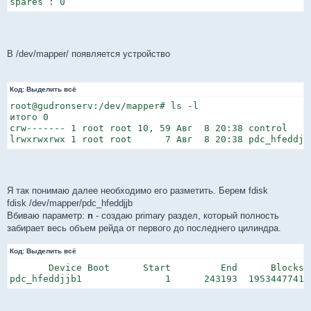
spares : 0
В /dev/mapper/ появляется устройство
Код:
Выделить всё
root@gudronserv:/dev/mapper# ls -l

итого 0

crw------- 1 root root 10, 59 Авг  8 20:38 control

lrwxrwxrwx 1 root root      7 Авг  8 20:38 pdc_hfeddjj
Я так понимаю далее необходимо его разметить. Берем fdisk
fdisk /dev/mapper/pdc_hfeddjjb
Вбиваю параметр:
n
- создаю primary раздел, который полность
забирает весь объем рейда от первого до последнего цилиндра.
Код:
Выделить всё
       Device Boot      Start         End      Blocks  
pdc_hfeddjjb1               1      243193  1953447741 