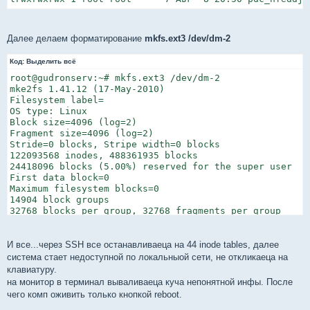
Далее делаем форматирование
mkfs.ext3 /dev/dm-2
Код:
Выделить всё
root@gudronserv:~# mkfs.ext3 /dev/dm-2

mke2fs 1.41.12 (17-May-2010)

Filesystem label=

OS type: Linux

Block size=4096 (log=2)

Fragment size=4096 (log=2)

Stride=0 blocks, Stripe width=0 blocks

122093568 inodes, 488361935 blocks

24418096 blocks (5.00%) reserved for the super user

First data block=0

Maximum filesystem blocks=0

14904 block groups

32768 blocks per group, 32768 fragments per group

8192 inodes per group

Superblock backups stored on blocks:

        32768, 98304, 163840, 229376, 294912, 819200, 
И все...через SSH все останавливаеца на 44 inode tables, далее
        4096000, 7962624, 11239424, 20480000, 23887872
система стает недоступной по локальныой сети, не откликаеца на
        102400000, 214990848

клавиатуру.
на монитор в терминал вываливаеца куча непонятной инфы. После
Writing inode tables:    44/14904
чего комп оживить только кнопкой reboot.