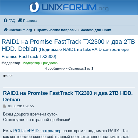
FAQ
Правила
unixforum.org
Практические вопросы
Железо для Linux
RAID1 на Promise FastTrack TX2300 и два 2TB
HDD. Debian
(Поднимаю RAID1 на fakeRAID контроллере
Promise FastTrack TX2300)
Модератор:
Модераторы разделов
4 сообщения • Страница
1
из
1
gudron
RAID1 на Promise FastTrack TX2300 и два 2TB HDD.
Debian
С
08.08.2011 20:55
о
о
Всем доброго времени суток.
б
Столкнулся со странной проблемой.
щ
е
н
Есть
PCI fakeRAID контроллер
на котором я поднимаю RAID1. Так
и
е
как контроллер скорее софтварный соответственно поднимать raid