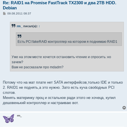
Re: RAID1 на Promise FastTrack TX2300 и два 2TB HDD.
Debian
С
09.08.2011 08:37
о
о
б
rm_
писал(а):
↑
щ
е
н
и
е
Есть PCI fakeRAID контроллер на котором я поднимаю RAID1
Уже на этом месте хочется остановить чтение и спросить: но
зачем?
Вам не рассказали про mdadm?
Потому что на мат плате нет SATA интерфейсов,только IDE и только
2. RAID1 не поднять,а это нужно. Зато есть куча свободных PCI
слотов.
Менять материнку проц и остальное ради этого не хочеца, купил
дешовенький контроллер и настраиваю вот.
rm_