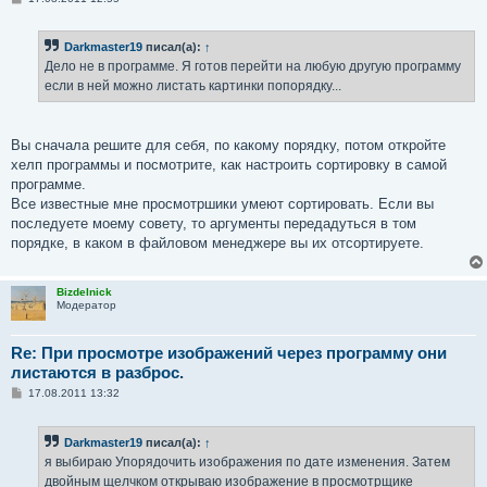
о
о
б
Darkmaster19
писал(а):
↑
щ
е
Дело не в программе. Я готов перейти на любую другую программу
н
если в ней можно листать картинки попорядку...
и
е
Вы сначала решите для себя, по какому порядку, потом откройте
хелп программы и посмотрите, как настроить сортировку в самой
программе.
Все известные мне просмотршики умеют сортировать. Если вы
последуете моему совету, то аргументы передадуться в том
порядке, в каком в файловом менеджере вы их отсортируете.
Bizdelnick
Модератор
Re: При просмотре изображений через программу они
листаются в разброс.
С
17.08.2011 13:32
о
о
б
Darkmaster19
писал(а):
↑
щ
е
я выбираю Упорядочить изображения по дате изменения. Затем
н
двойным щелчком открываю изображение в просмотрщике
и