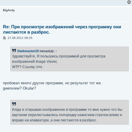
BIgAndy
Re: При просмотре изображений через программу они
листаются в разброс.
С
17.08.2011 08:25
о
о
б
Darkmaster19
писал(а):
↑
щ
е
Здравствуйте. Я пользуюсь программой для просмотра
н
изображений Image Viever,
и
е
WTF? Ссылку, плз.
пробовал много других программ, но результат тот же.
gwenview? Okular?
Клгда я открываю изображение в программе то мне нужно что бы
картинки перелистывались попорядку нажатием стрелок влево и
вправо на клавиатуре, а они листаются в разброс.