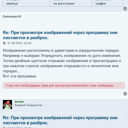
в
оо
бще
п
о у
молчанию
тра
ф
ик
Darkmaster19
Re: При просмотре изображений через программу они
листаются в разброс.
С
17.08.2011 12:24
о
о
Изображения расположены в директории в определенном порядке.
б
Например я выбираю Упорядочить изображения по дате изменения.
щ
е
Затем двойным щелчком открываю изображение в просмотрщике и
н
при нажатии стрелок изображения открываются в непонятном мне
и
е
порядке...
Вот эта программа:
У вас нет необходимых прав для просмотра вложений в этом сообщении.
broom
Бывший модератор
Re: При просмотре изображений через программу они
листаются в разброс.