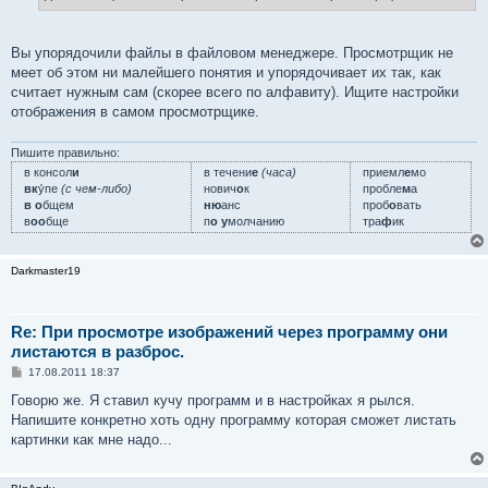
е
Вы упорядочили файлы в файловом менеджере. Просмотрщик не
меет об этом ни малейшего понятия и упорядочивает их так, как
считает нужным сам (скорее всего по алфавиту). Ищите настройки
отображения в самом просмотрщике.
Пишите правильно:
в консол
и
в течени
е
(часа)
приемл
е
мо
вк
у́пе
(с чем-либо)
нович
о
к
пробле
м
а
в о
бщем
ню
анс
проб
о
вать
в
оо
бще
п
о у
молчанию
тра
ф
ик
Darkmaster19
Re: При просмотре изображений через программу они
листаются в разброс.
С
17.08.2011 18:37
о
о
Говорю же. Я ставил кучу программ и в настройках я рылся.
б
Напишите конкретно хоть одну программу которая сможет листать
щ
е
картинки как мне надо...
н
и
е