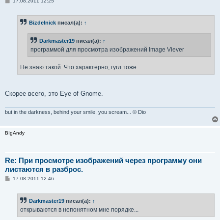
С
17.08.2011 12:25
о
о
б
Bizdelnick
писал(а):
↑
щ
е
н
Darkmaster19
писал(а):
↑
и
е
программой для просмотра изображений Image Viever
Не знаю такой. Что характерно, гугл тоже.
Скорее всего, это Eye of Gnome.
but in the darkness, behind your smile, you scream... © Dio
BIgAndy
Re: При просмотре изображений через программу они
листаются в разброс.
С
17.08.2011 12:46
о
о
б
Darkmaster19
писал(а):
↑
щ
е
открываются в непонятном мне порядке...
н
и