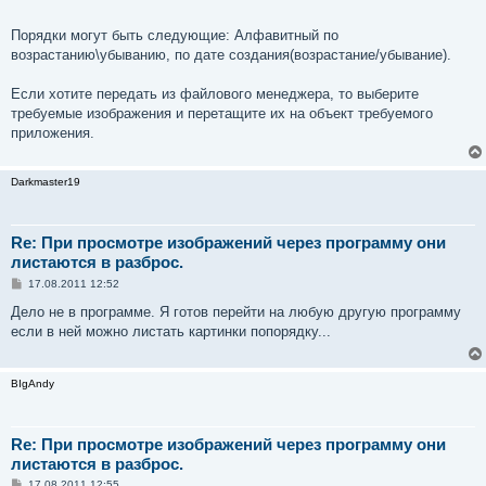
е
Порядки могут быть следующие: Алфавитный по
возрастанию\убыванию, по дате создания(возрастание/убывание).
Если хотите передать из файлового менеджера, то выберите
требуемые изображения и перетащите их на объект требуемого
приложения.
Darkmaster19
Re: При просмотре изображений через программу они
листаются в разброс.
С
17.08.2011 12:52
о
о
Дело не в программе. Я готов перейти на любую другую программу
б
если в ней можно листать картинки попорядку...
щ
е
н
и
BIgAndy
е
Re: При просмотре изображений через программу они
листаются в разброс.
С
17.08.2011 12:55