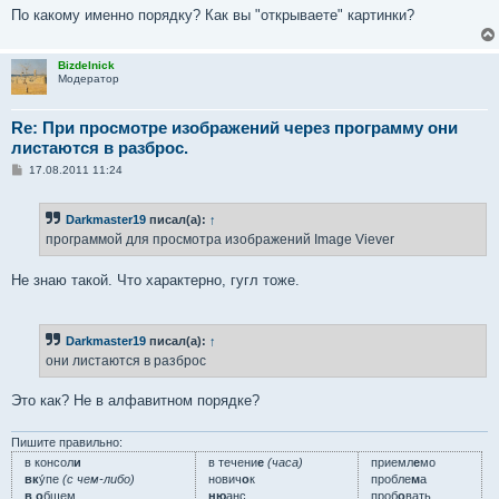
По какому именно порядку? Как вы "открываете" картинки?
Bizdelnick
Модератор
Re: При просмотре изображений через программу они
листаются в разброс.
С
17.08.2011 11:24
о
о
б
Darkmaster19
писал(а):
↑
щ
е
программой для просмотра изображений Image Viever
н
и
е
Не знаю такой. Что характерно, гугл тоже.
Darkmaster19
писал(а):
↑
они листаются в разброс
Это как? Не в алфавитном порядке?
Пишите правильно:
в консол
и
в течени
е
(часа)
приемл
е
мо
вк
у́пе
(с чем-либо)
нович
о
к
пробле
м
а
в о
бщем
ню
анс
проб
о
вать