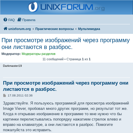
FAQ
Правила
unixforum.org
Практические вопросы
Мультимедиа
При просмотре изображений через программу
они листаются в разброс.
Модератор:
Модераторы разделов
11 сообщений • Страница
1
из
1
Darkmaster19
При просмотре изображений через программу они
листаются в разброс.
С
17.08.2011 02:36
о
о
Здравствуйте. Я пользуюсь программой для просмотра изображений
б
Image Viever, пробовал много других программ, но результат тот же.
щ
е
Клгда я открываю изображение в программе то мне нужно что бы
н
картинки перелистывались попорядку нажатием стрелок влево и
и
е
вправо на клавиатуре, а они листаются в разброс. Помогите
пожалуйста это исправить.