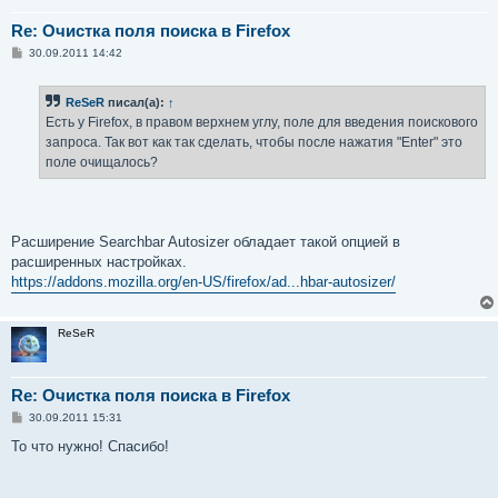
Re: Очистка поля поиска в Firefox
С
30.09.2011 14:42
о
о
б
ReSeR
писал(а):
↑
щ
е
Есть у Firefox, в правом верхнем углу, поле для введения поискового
н
запроса. Так вот как так сделать, чтобы после нажатия "Enter" это
и
е
поле очищалось?
Расширение Searchbar Autosizer обладает такой опцией в
расширенных настройках.
https://addons.mozilla.org/en-US/firefox/ad...hbar-autosizer/
ReSeR
Re: Очистка поля поиска в Firefox
С
30.09.2011 15:31
о
о
То что нужно! Спасибо!
б
щ
е
н