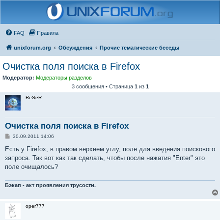
FAQ
Правила
unixforum.org
Обсуждения
Прочие тематические беседы
Очистка поля поиска в Firefox
Модератор:
Модераторы разделов
3 сообщения • Страница
1
из
1
ReSeR
Очистка поля поиска в Firefox
С
30.09.2011 14:06
о
о
Есть у Firefox, в правом верхнем углу, поле для введения поискового
б
запроса. Так вот как так сделать, чтобы после нажатия "Enter" это
щ
е
поле очищалось?
н
и
е
Бэкап - акт проявления трусости.
oper777