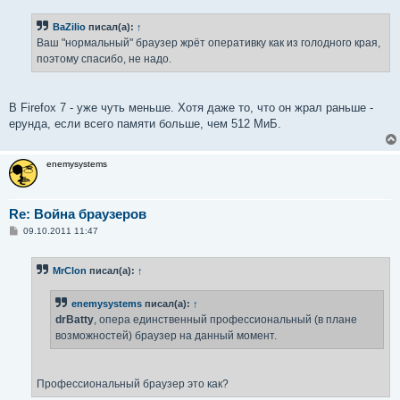
о
б
BaZilio
писал(а):
↑
щ
е
Ваш "нормальный" браузер жрёт оперативку как из голодного края,
н
поэтому спасибо, не надо.
и
е
В Firefox 7 - уже чуть меньше. Хотя даже то, что он жрал раньше -
ерунда, если всего памяти больше, чем 512 МиБ.
enemysystems
Re: Война браузеров
С
09.10.2011 11:47
о
о
б
MrClon
писал(а):
↑
щ
е
н
enemysystems
писал(а):
↑
и
е
drBatty
, опера единственный профессиональный (в плане
возможностей) браузер на данный момент.
Профессиональный браузер это как?