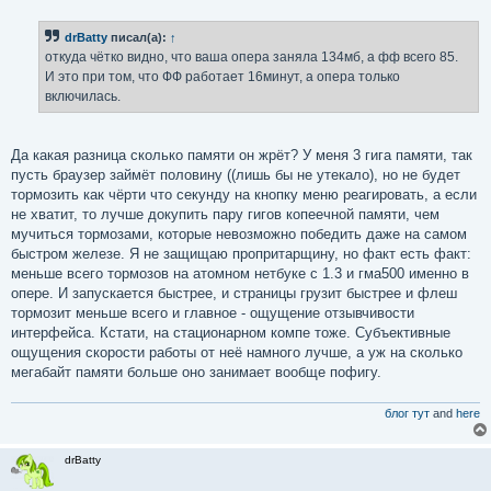
о
о
б
drBatty
писал(а):
↑
щ
е
откуда чётко видно, что ваша опера заняла 134мб, а фф всего 85.
н
И это при том, что ФФ работает 16минут, а опера только
и
е
включилась.
Да какая разница сколько памяти он жрёт? У меня 3 гига памяти, так
пусть браузер займёт половину ((лишь бы не утекало), но не будет
тормозить как чёрти что секунду на кнопку меню реагировать, а если
не хватит, то лучше докупить пару гигов копеечной памяти, чем
мучиться тормозами, которые невозможно победить даже на самом
быстром железе. Я не защищаю пропритарщину, но факт есть факт:
меньше всего тормозов на атомном нетбуке с 1.3 и гма500 именно в
опере. И запускается быстрее, и страницы грузит быстрее и флеш
тормозит меньше всего и главное - ощущение отзывчивости
интерфейса. Кстати, на стационарном компе тоже. Субъективные
ощущения скорости работы от неё намного лучше, а уж на сколько
мегабайт памяти больше оно занимает вообще пофигу.
блог тут
and
here
drBatty