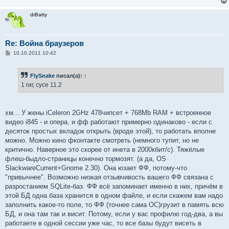
drBatty
Re: Война браузеров
С
10.10.2011 10:42
о
о
б
FlySnake
писал(а):
↑
щ
е
1 гиг, сусе 11.2
н
и
е
хм... У жены iCeleron 2GHz 478чипсет + 768Mb RAM + встроенное
видео i845 - и опера, и фф работают примерно одинаково - если с
десяток простых вкладок открыть (вроде этой), то работать вполне
можно. Можно кино фконтакте смотреть (немного тупит, но не
критично. Наверное это скорее от инета в 2000кбит/с). Тяжёлые
флеш-быдло-страницы конечно тормозят. (а да, OS
SlackwareCurrent+Gnome 2.30). Она юзает ФФ, потому-что
"привычнее". Возможно низкая отзывчивость вашего ФФ связана с
разростанием SQLite-баз. ФФ всё запоминает именно в них, причём в
этой БД одна база хранится в одном файле, и если скажем вам надо
заполнить какое-то поле, то ФФ (точнее сама ОС)грузит в память всю
БД, и она там так и висит. Потому, если у вас профилю год-два, а вы
работаете в одной сессии уже час, то все базы будут висеть в