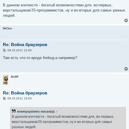
В данном контексте - богатый возможностями для, во-первых,
верстальщиков/JS-программистов, ну и во-вторых для самых разных
людей.
MrClon
Re: Война браузеров
С
09.10.2011 12:00
о
о
Там есть что-то вроде firebug-а например?
б
щ
е
н
и
BURF
е
Re: Война браузеров
С
09.10.2011 13:03
о
о
б
enemysystems
писал(а):
↑
щ
е
В данном контексте - богатый возможностями для, во-первых,
н
верстальщиков/JS-программистов, ну и во-вторых для самых
и
е
разных людей.