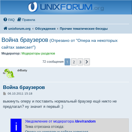
FAQ
Правила
unixforum.org
Обсуждения
Прочие тематические беседы
Война браузеров
(Отрезано от "Опера на некоторых
сайтах зависает")
Модератор:
Модераторы разделов
1
2
3
След.
72 сообщения
drBatty
Война браузеров
С
06.10.2011 15:18
о
о
выкинуть оперу и поставить нормальный браузер ещё никто не
б
предлагал? ну значит я первый ;)
щ
е
н
и
Уведомление от модератора
/dev/random
е
i
Тема отрезана отсюда:
Опера на некоторых сайтах зависает