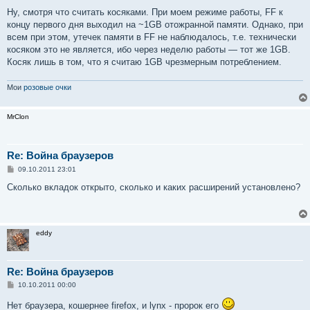
Ну, смотря что считать косяками. При моем режиме работы, FF к
концу первого дня выходил на ~1GB отожранной памяти. Однако, при
всем при этом, утечек памяти в FF не наблюдалось, т.е. технически
косяком это не является, ибо через неделю работы — тот же 1GB.
Косяк лишь в том, что я считаю 1GB чрезмерным потреблением.
Мои
розовые очки
MrClon
Re: Война браузеров
С
09.10.2011 23:01
о
о
Сколько вкладок открыто, сколько и каких расширений установлено?
б
щ
е
н
и
eddy
е
Re: Война браузеров
С
10.10.2011 00:00
о
о
Нет браузера, кошернее firefox, и lynx - пророк его
б