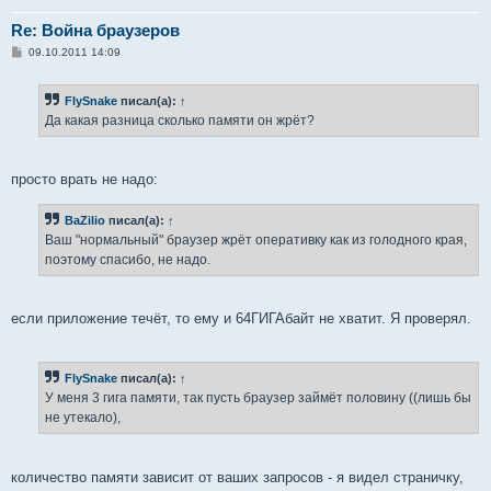
Re: Война браузеров
С
09.10.2011 14:09
о
о
б
FlySnake
писал(а):
↑
щ
е
Да какая разница сколько памяти он жрёт?
н
и
е
просто врать не надо:
BaZilio
писал(а):
↑
Ваш "нормальный" браузер жрёт оперативку как из голодного края,
поэтому спасибо, не надо.
если приложение течёт, то ему и 64ГИГАбайт не хватит. Я проверял.
FlySnake
писал(а):
↑
У меня 3 гига памяти, так пусть браузер займёт половину ((лишь бы
не утекало),
количество памяти зависит от ваших запросов - я видел страничку,