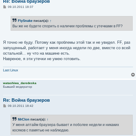
Re: Война браузеров
С
09.10.2011 18:37
о
о
б
FlySnake
писал(а):
↑
щ
е
Вы же не будете спорить о наличии проблемы с утечками в FF?
н
и
е
Я точно не буду. Потому как проблемы этой так и не увидел. FF, раз
запущенный, работает у меня иногда недели по две, вместе со всей
остальной... ну что на машине есть.
Навреное, я эти утечки не умею готовить.
Last Linux
watashiwa_daredeska
Бывший модератор
Re: Война браузеров
С
09.10.2011 18:42
о
о
б
MrClon
писал(а):
↑
щ
е
У меня аптайм браузера бывает и поболее недели и никаких
н
косяков с памятью не наблюдаю.
и
е