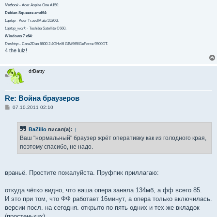
Netbook
- Acer Aspire One A150.
Debian Squeeze amd64
:
Laptop
- Acer TravelMate 5520G.
Laptop_work
- Toshiba Satellite C660.
Windows 7 x64
:
Desktop
- Core2Duo 6600 2.4GHz/6 GB/i965/GeForce 9500GT.
4 the lulz!
drBatty
Re: Война браузеров
С
07.10.2011 02:10
о
о
б
BaZilio
писал(а):
↑
щ
е
Ваш "нормальный" браузер жрёт оперативку как из голодного края,
н
поэтому спасибо, не надо.
и
е
враньё. Простите пожалуйста. Пруфпик приллагаю:
откуда чётко видно, что ваша опера заняла 134мб, а фф всего 85.
И это при том, что ФФ работает 16минут, а опера только включилась.
версии посл. на сегодня. открыто по пять одних и тех-же вкладок
(простеньких).