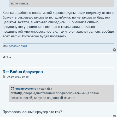
включилась.
Косяки в работе с оперативкой хорошо видны, если недельку активно
браузить открывая/закрывая вкладки/окна, но не закрывая браузер
целиком. Кстати, в каком-то очередном FF обещают сильно
продвинутое управление памятью в комбинации с сильно
продвинутой многопроцессностью, так что он заткнет за пояс вообще
всех нафиг. Интересно будет поглядеть.
Мои
розовые очки
MrClon
Re: Война браузеров
С
09.10.2011 10:38
о
о
б
enemysystems
писал(а):
↑
щ
е
drBatty
, опера единственный профессиональный (в плане
н
возможностей) браузер на данный момент.
и
е
Профессиональный браузер это как?