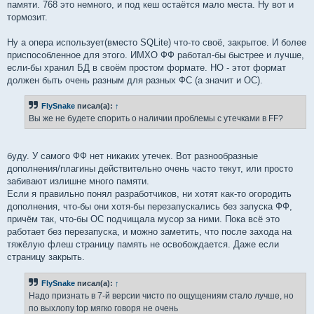
памяти. 768 это немного, и под кеш остаётся мало места. Ну вот и
тормозит.
Ну а опера использует(вместо SQLite) что-то своё, закрытое. И более
приспособленное для этого. ИМХО ФФ работал-бы быстрее и лучше,
если-бы хранил БД в своём простом формате. НО - этот формат
должен быть очень разным для разных ФС (а значит и ОС).
FlySnake
писал(а):
↑
Вы же не будете спорить о наличии проблемы с утечками в FF?
буду. У самого ФФ нет никаких утечек. Вот разнообразные
дополнения/плагины действительно очень часто текут, или просто
забивают излишне много памяти.
Если я правильно понял разработчиков, ни хотят как-то огородить
дополнения, что-бы они хотя-бы перезапускались без запуска ФФ,
причём так, что-бы ОС подчищала мусор за ними. Пока всё это
работает без перезапуска, и можно заметить, что после захода на
тяжёлую флеш страницу память не освобождается. Даже если
страницу закрыть.
FlySnake
писал(а):
↑
Надо признать в 7-й версии чисто по ощущениям стало лучше, но
по выхлопу top мягко говоря не очень