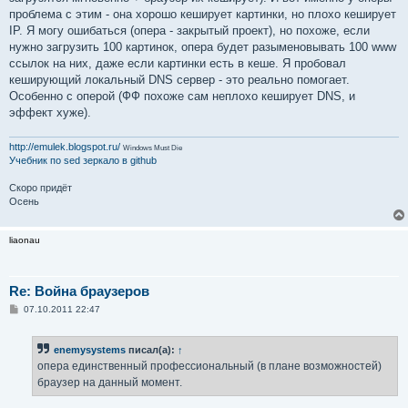
проблема с этим - она хорошо кеширует картинки, но плохо кеширует
IP. Я могу ошибаться (опера - закрытый проект), но похоже, если
нужно загрузить 100 картинок, опера будет разыменовывать 100 www
ссылок на них, даже если картинки есть в кеше. Я пробовал
кеширующий локальный DNS сервер - это реально помогает.
Особенно с оперой (ФФ похоже сам неплохо кеширует DNS, и
эффект хуже).
http://emulek.blogspot.ru/
Windows Must Die
Учебник по sed
зеркало в github
Скоро придёт
Осень
liaonau
Re: Война браузеров
С
07.10.2011 22:47
о
о
б
enemysystems
писал(а):
↑
щ
е
опера единственный профессиональный (в плане возможностей)
н
браузер на данный момент.
и
е