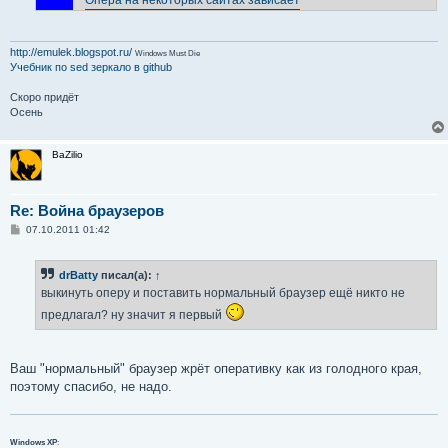
http://emulek.blogspot.ru/
Windows Must Die
Учебник по sed
зеркало в github
Скоро придёт
Осень
BaZilio
Re: Война браузеров
С
07.10.2011 01:42
о
о
б
drBatty
писал(а):
↑
щ
е
выкинуть оперу и поставить нормальный браузер ещё никто не
н
и
предлагал? ну значит я первый
е
Ваш "нормальный" браузер жрёт оперативку как из голодного края,
поэтому спасибо, не надо.
Windows XP
: