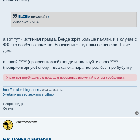
BaZilio
писал(а):
↑
Windows 7 x64
а вот тут - истинная правда. Венда жрёт больше памяти, и в случае с
ФФ это особенно заметно. Но извините - тут вам не винфак. Такие
дела.
в своей ***** (проприентарной) венде используйте свою *****
(проприентарную) оперу - два сапога пара. вопрос был про бубунту.
У вас нет необходимых прав для просмотра вложений в этом сообщении.
http://emulek.blogspot.ru/
Windows Must Die
Учебник по sed
зеркало в github
Скоро придёт
Осень
enemysystems
Re: Война браузеров