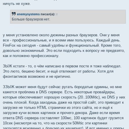
ничуть не хуже.
enemysystems
писал(а):
↑
Больше браузеров нет.
у меня установлено около дюжины разных браузеров. Они у меня
все - профессиональные, и я всеми ими пользуюсь. Каждый день.
FireFox на сегодня - самый удобны и функциональный. Кроме того,
довольно экономичный. Это если подходить к вопросу не предвзято,
как и положено профессионалу.
ЗЫЖ кстати - то, о чём написано в первом посте я тоже наблюдал.
Это люто, бешено бесит, и ещё отвлекает от работы. Хотя для
фконтактиков возможно и не критично.
ЗЗЫЖ может меня будут сейчас ругать бородатые одмины, но мне
кажется проблема в DNS сервере. Есть некоторые провайдеры,
которые обеспечивают хорошую скорость (20..100Мбс), но DNS у них
очень плохой. Когда заходишь даже на простой сайт, это приводит к
загрузке не только HTML странички из этого сайта, но и ещё к
загрузке кучи всяких картинок и прочего декора. Даже если время
ответа DNS сервера составляет 100мс, 100 картинок будет грузится
10сек (несмотря на то, что на скорости 50Мбс эти картинки
загрузятся мгновенно + браузер их кеширует). И вот именно у оперы