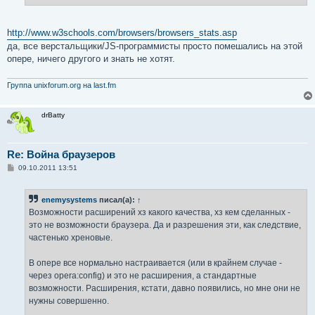
http://www.w3schools.com/browsers/browsers_stats.asp
да, все верстальщики/JS-программисты просто помешались на этой
опере, ничего другого и знать не хотят.
Группа unixforum.org на last.fm
drBatty
Re: Война браузеров
С
09.10.2011 13:51
о
о
б
enemysystems
писал(а):
↑
щ
е
Возможности расширений хз какого качества, хз кем сделанных -
н
это не возможности браузера. Да и разрешения эти, как следствие,
и
е
частенько хреновые.
В опере все нормально настраивается (или в крайнем случае -
через opera:config) и это не расширения, а стандартные
возможности. Расширения, кстати, давно появились, но мне они не
нужны совершенно.