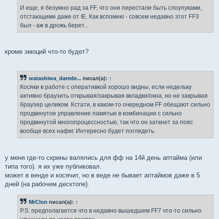
И еще, я безумно рад за FF, что они перестали быть слоупуками,
отстающими даже от IE. Как вспомню - совсем недавно этот FF3
был - аж в дрожь берет...
кроме эмоций что-то будет?
watashiwa_darede...
писал(а):
↑
Косяки в работе с оперативкой хорошо видны, если недельку
активно браузить открывая/закрывая вкладки/окна, но не закрывая
браузер целиком. Кстати, в каком-то очередном FF обещают сильно
продвинутое управление памятью в комбинации с сильно
продвинутой многопроцессностью, так что он заткнет за пояс
вообще всех нафиг. Интересно будет поглядеть.
у меня где-то скрины валялись для фф на 14й день аптайма (или
типа того). я их уже публиковал.
может в венде и косячит, но в веде не бывает аптаймов даже в 5
дней (на рабочем десктопе).
MrClon
писал(а):
↑
P.S. предполагается что в недавно вышедшем FF7 что-то сильно