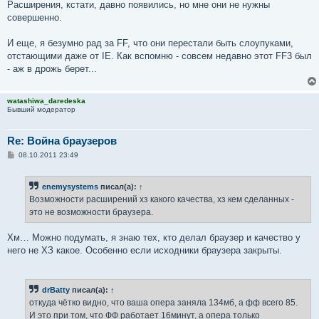
Расширения, кстати, давно появились, но мне они не нужны
совершенно.
И еще, я безумно рад за FF, что они перестали быть слоупуками,
отстающими даже от IE. Как вспомню - совсем недавно этот FF3 был
- аж в дрожь берет...
watashiwa_daredeska
Бывший модератор
Re: Война браузеров
С
08.10.2011 23:49
о
о
б
enemysystems
писал(а):
↑
щ
е
Возможности расширений хз какого качества, хз кем сделанных -
н
это не возможности браузера.
и
е
Хм… Можно подумать, я знаю тех, кто делал браузер и качество у
него не ХЗ какое. Особенно если исходники браузера закрыты.
drBatty
писал(а):
↑
откуда чётко видно, что ваша опера заняла 134мб, а фф всего 85.
И это при том, что ФФ работает 16минут, а опера только