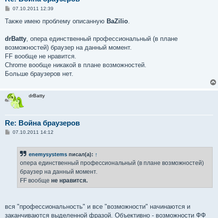
С
07.10.2011 12:39
о
о
Также имею проблему описанную
BaZilio
.
б
щ
е
drBatty
, опера единственный профессиональный (в плане
н
возможностей) браузер на данный момент.
и
е
FF вообще не нравится.
Chrome вообще никакой в плане возможностей.
Больше браузеров нет.
drBatty
Re: Война браузеров
С
07.10.2011 14:12
о
о
б
enemysystems
писал(а):
↑
щ
е
опера единственный профессиональный (в плане возможностей)
н
браузер на данный момент.
и
е
FF вообще
не нравится.
вся "профессиональность" и все "возможности" начинаются и
заканчиваются выделенной фразой. Объективно - возможности ФФ