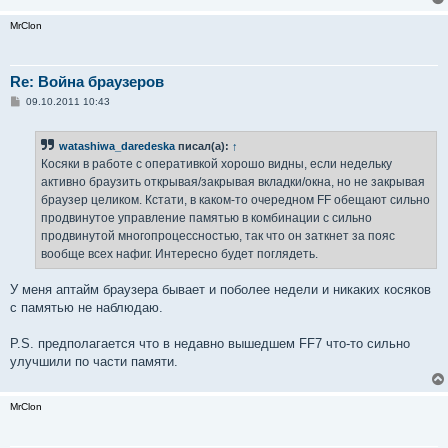
MrClon
Re: Война браузеров
С
09.10.2011 10:43
о
о
б
watashiwa_daredeska
писал(а):
↑
щ
е
Косяки в работе с оперативкой хорошо видны, если недельку
н
активно браузить открывая/закрывая вкладки/окна, но не закрывая
и
е
браузер целиком. Кстати, в каком-то очередном FF обещают сильно
продвинутое управление памятью в комбинации с сильно
продвинутой многопроцессностью, так что он заткнет за пояс
вообще всех нафиг. Интересно будет поглядеть.
У меня аптайм браузера бывает и поболее недели и никаких косяков
с памятью не наблюдаю.
P.S. предполагается что в недавно вышедшем FF7 что-то сильно
улучшили по части памяти.
MrClon