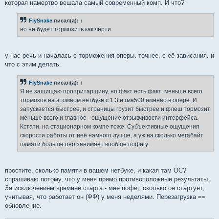
которая намертво вешала самый современный комп. И что?
FlySnake
писал(а):
↑
но не будет тормозить как чёрти
у нас речь и началась с торможения оперы. точнее, с её зависания. и
что с этим делать.
FlySnake
писал(а):
↑
Я не защищаю пропритарщину, но факт есть факт: меньше всего
тормозов на атомном нетбуке с 1.3 и гма500 именно в опере. И
запускается быстрее, и страницы грузит быстрее и флеш тормозит
меньше всего и главное - ощущение отзывчивости интерфейса.
Кстати, на стационарном компе тоже. Субъективные ощущения
скорости работы от неё намного лучше, а уж на сколько мегабайт
памяти больше оно занимает вообще пофигу.
простите, сколько памяти в вашем нетбуке, и какая там ОС?
спрашиваю потому, что у меня прямо противоположные результаты.
За исключением времени старта - мне пофиг, сколько он стартует,
учитывая, что работает он (ФФ) у меня неделями. Перезагрузка ==
обновление.