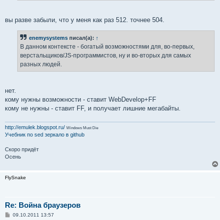
вы разве забыли, что у меня как раз 512. точнее 504.
enemysystems
писал(а):
↑
В данном контексте - богатый возможностями для, во-первых,
верстальщиков/JS-программистов, ну и во-вторых для самых
разных людей.
нет.
кому нужны возможности - ставит WebDevelop+FF
кому не нужны - ставит FF, и получает лишние мегабайты.
http://emulek.blogspot.ru/
Windows Must Die
Учебник по sed
зеркало в github
Скоро придёт
Осень
FlySnake
Re: Война браузеров
С
09.10.2011 13:57