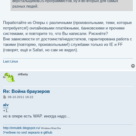
верстальщиков/JS-программистов, ну и во-вторых для самых
разных людей.
Поработайте из Оперы с различными (произвольными, теми, которые
потребуется!) онлайновыми платёжными, банковскими и прочими
системами, и повторите то, что Вы написали. Рискнёте?
Вне зависимости от достоинств/недостатков, гарантирована работа с
такими (повторяю, произвольными!) службами только из IE и FF
(говорят, ещё и Safari, но сам не видел).
Last Linux
drBatty
Re: Война браузеров
С
09.10.2011 16:22
о
о
alv
б
+1.
щ
е
но в опере есть WAP. иногда надо...
н
и
е
http://emulek.blogspot.ru/
Windows Must Die
Учебник по sed
зеркало в github