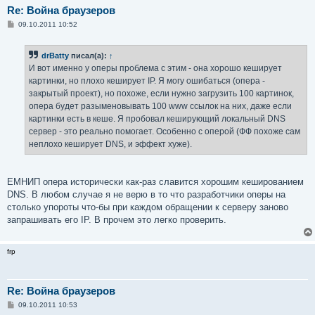
Re: Война браузеров
С
09.10.2011 10:52
о
о
б
drBatty
писал(а):
↑
щ
е
И вот именно у оперы проблема с этим - она хорошо кеширует
н
картинки, но плохо кеширует IP. Я могу ошибаться (опера -
и
е
закрытый проект), но похоже, если нужно загрузить 100 картинок,
опера будет разыменовывать 100 www ссылок на них, даже если
картинки есть в кеше. Я пробовал кеширующий локальный DNS
сервер - это реально помогает. Особенно с оперой (ФФ похоже сам
неплохо кеширует DNS, и эффект хуже).
ЕМНИП опера исторически как-раз славится хорошим кешированием
DNS. В любом случае я не верю в то что разработчики оперы на
столько упороты что-бы при каждом обращении к серверу заново
запрашивать его IP. В прочем это легко проверить.
frp
Re: Война браузеров
С
09.10.2011 10:53
о