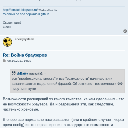
http://emulek.blogspot.ru/
Windows Must Die
Учебник по sed
зеркало в github
Скоро придёт
Осень
enemysystems
Re: Война браузеров
С
08.10.2011 16:32
о
о
б
drBatty
писал(а):
↑
щ
е
вся "профессиональность" и все "возможности" начинаются и
н
заканчиваются выделенной фразой. Объективно - возможности ФФ
и
е
ничуть не хуже.
Возможности расширений хз какого качества, хз кем сделанных - это
не возможности браузера. Да и разрешения эти, как следствие,
частенько хреновые.
В опере все нормально настраивается (или в крайнем случае - через
opera:config) и это не расширения, а стандартные возможности.