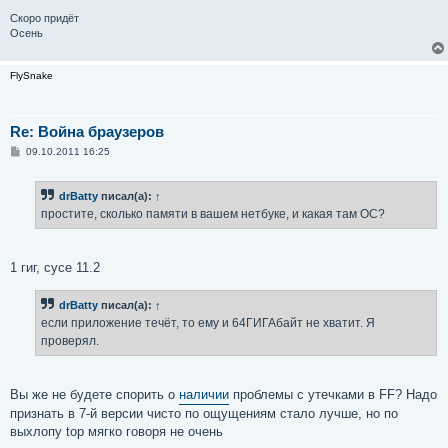
Скоро придёт
Осень
FlySnake
Re: Война браузеров
С
09.10.2011 16:25
о
о
б
drBatty
писал(а):
↑
щ
е
простите, сколько памяти в вашем нетбуке, и какая там ОС?
н
и
е
1 гиг, сусе 11.2
drBatty
писал(а):
↑
если приложение течёт, то ему и 64ГИГАбайт не хватит. Я
проверял.
Вы же не будете спорить о
наличии
проблемы с утечками в FF? Надо
признать в 7-й версии чисто по ощущениям стало лучше, но по
выхлопу top мягко говоря не очень