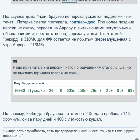
н
и
е
Пользуюсь дома 4-кой, браузер не перезапускается неделями - не
течет . Пятерка слегка протекала,
подтверждаю
. Про более поздние
версии не скажу, пересел на Аврору с вытекающими регулярными
обновлениями и, соответственно, перезапусками. Так что мой
"рекорд" в 310Мб для ФФ остается не побитым (перезапущенная с
утра Аврора - 216Мб).
Надо признать в 7-й версии чисто по ощущениям стало лучше, но
по выхлопу top мягко говоря не очень
Код:
Выделить всё
10030 flysnake  20   0  605m 258m  26m S  2.0  8.8  63:11
По вашему, 258m для браузера - это много? Когда я пробовал 14й
хромиум, он за пару дней и 400 с легкостью кушал.
"В мире есть случайность, есть предопределенность и есть то, что ты планируешь
совершить."