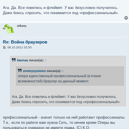
Ага. Да. Все повелись и флеймят. У вас безусловно получилось.
Даже боюсь спросить, что понимается под «профессиональный».
drBatty
Re: Война браузеров
С
08.10.2011 02:55
о
о
б
liaonau
писал(а):
↑
щ
е
н
enemysystems
писал(а):
↑
и
е
опера единственный профессиональный (в плане
возможностей) браузер на данный момент.
Ага. Да. Все повелись и флеймят. У вас безусловно получилось.
Даже боюсь спросить, что понимается под «профессиональный».
профессиональный - значит только на ней работают профессионалы.
Т.е., если по работе вам нужна Сеть, то ничем кроме Оперы вы
пользоваться очевидно не имеете права. (С) К.О.