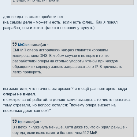
улучшили по части памяти.
для венды. в слаке проблем нет.
(на самом деле - может и есть, если есть флеш. Как я понял
разрабов, они и хотят флеш в песочницу сунуть).
MrClon
писал(а):
↑
ЕМНИП опера исторически как-раз славится хорошим
кешированием DNS. В любом случае я не верю в то что
разработчики оперы на столько упороты что-бы при каждом
обращении к серверу заново запрашивать его IP. В прочем это
легко проверить.
вы заметили, что я очень осторожен? и я ещё раз повторяю:
кода
оперы не видел
.
я смотрю за её работой. и делаю такие выводы. это чисто практика.
тему отрезали, но вопрос остался: "почему опера виснет на
несколько десятков сек?"
frp
писал(а):
↑
В Firefox 7 - уже чуть меньше. Хотя даже то, что он жрал раньше -
ерунда, если всего памяти больше, чем 512 МиБ.