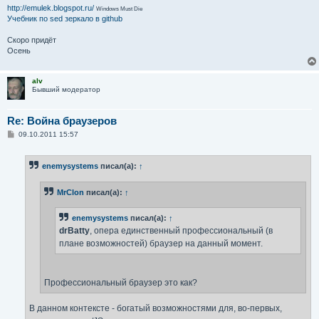
http://emulek.blogspot.ru/
Windows Must Die
Учебник по sed
зеркало в github
Скоро придёт
Осень
alv
Бывший модератор
Re: Война браузеров
С
09.10.2011 15:57
о
о
б
enemysystems
писал(а):
↑
щ
е
н
MrClon
писал(а):
↑
и
е
enemysystems
писал(а):
↑
drBatty
, опера единственный профессиональный (в
плане возможностей) браузер на данный момент.
Профессиональный браузер это как?
В данном контексте - богатый возможностями для, во-первых,