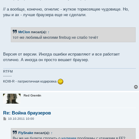
щ
е
// а вообще, конечно, огнелис - жуткое тормозящее чудовище. Но,
н
увы и ах - лучше браузера еще не сделали.
и
е
MrClon
писал(а):
↑
тот-же любимый многими firebug не слабо течёт
Версия от версии. Иногда ошибки исправляют и все работает
отлично. А иногда он просто вешает браузер.
RTFM
-------
KOI8-R - патриотичная кодировка
Red Gremlin
Re: Война браузеров
С
10.10.2011 10:00
о
о
б
FlySnake
писал(а):
↑
щ
е
Вы же не будете спорить о
наличии
проблемы с утечками в FF?