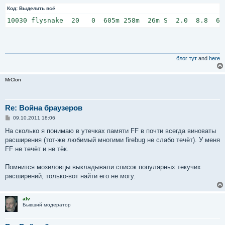
Код:
Выделить всё
10030 flysnake  20   0  605m 258m  26m S  2.0  8.8  63
блог тут
and
here
MrClon
Re: Война браузеров
С
09.10.2011 18:06
о
о
На сколько я понимаю в утечках памяти FF в почти всегда виноваты
б
расширения (тот-же любимый многими firebug не слабо течёт). У меня
щ
е
FF не течёт и не тёк.
н
и
е
Помнится мозиловцы выкладывали список популярных текучих
расширений, только-вот найти его не могу.
alv
Бывший модератор