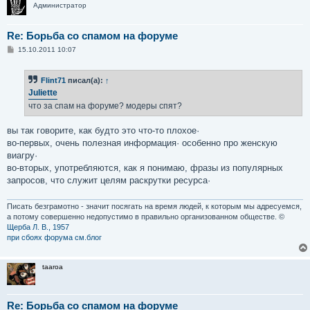
Администратор
Re: Борьба со спамом на форуме
С
15.10.2011 10:07
о
о
б
Flint71
писал(а):
↑
щ
е
Juliette
н
что за спам на форуме? модеры спят?
и
е
вы так говорите, как будто это что-то плохое·
во-первых, очень полезная информация· особенно про женскую
виагру·
во-вторых, употребляются, как я понимаю, фразы из популярных
запросов, что служит целям раскрутки ресурса·
Писать безграмотно - значит посягать на время людей, к которым мы адресуемся,
а потому совершенно недопустимо в правильно организованном обществе. ©
Щерба Л. В., 1957
при сбоях форума см.блог
taaroa
Re: Борьба со спамом на форуме