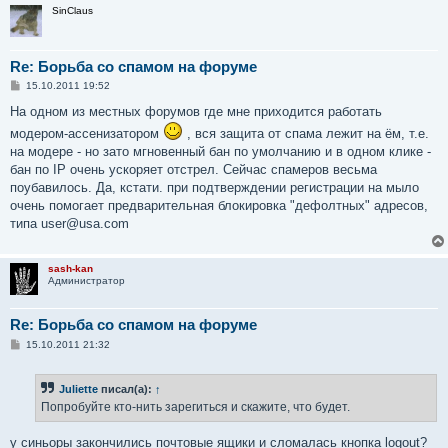
SinClaus
Re: Борьба со спамом на форуме
С
15.10.2011 19:52
о
о
На одном из местных форумов где мне приходится работать
б
модером-ассенизатором
, вся защита от спама лежит на ём, т.е.
щ
е
на модере - но зато мгновенный бан по умолчанию и в одном клике -
н
бан по IP очень ускоряет отстрел. Сейчас спамеров весьма
и
е
поубавилось. Да, кстати. при подтверждении регистрации на мыло
очень помогает предварительная блокировка "дефолтных" адресов,
типа user@usa.com
sash-kan
Администратор
Re: Борьба со спамом на форуме
С
15.10.2011 21:32
о
о
б
Juliette
писал(а):
↑
щ
е
Попробуйте кто-нить зарегиться и скажите, что будет.
н
и
е
у синьоры закончились почтовые ящики и сломалась кнопка logout?