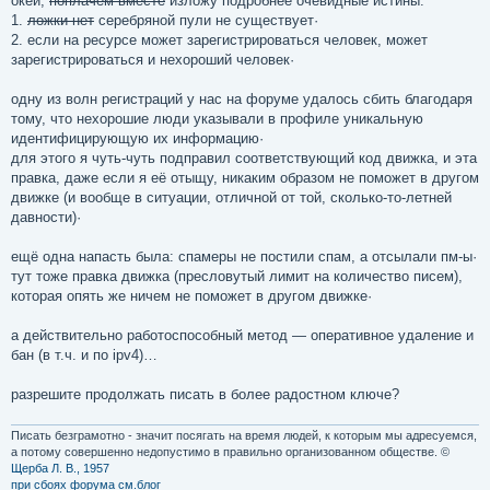
окей,
поплачем вместе
изложу подробнее очевидные истины:
1.
ложки нет
серебряной пули не существует·
2. если на ресурсе может зарегистрироваться человек, может
зарегистрироваться и нехороший человек·
одну из волн регистраций у нас на форуме удалось сбить благодаря
тому, что нехорошие люди указывали в профиле уникальную
идентифицирующую их информацию·
для этого я чуть-чуть подправил соответствующий код движка, и эта
правка, даже если я её отыщу, никаким образом не поможет в другом
движке (и вообще в ситуации, отличной от той, сколько-то-летней
давности)·
ещё одна напасть была: спамеры не постили спам, а отсылали пм-ы·
тут тоже правка движка (пресловутый лимит на количество писем),
которая опять же ничем не поможет в другом движке·
а действительно работоспособный метод — оперативное удаление и
бан (в т.ч. и по ipv4)…
разрешите продолжать писать в более радостном ключе?
Писать безграмотно - значит посягать на время людей, к которым мы адресуемся,
а потому совершенно недопустимо в правильно организованном обществе. ©
Щерба Л. В., 1957
при сбоях форума см.блог