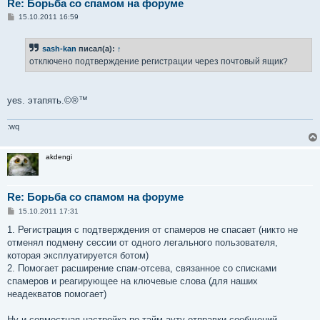
Re: Борьба со спамом на форуме
С
15.10.2011 16:59
о
о
б
sash-kan
писал(а):
↑
щ
е
отключено подтверждение регистрации через почтовый ящик?
н
и
е
yes. этапять.©®™
:wq
akdengi
Re: Борьба со спамом на форуме
С
15.10.2011 17:31
о
о
1. Регистрация с подтверждения от спамеров не спасает (никто не
б
отменял подмену сессии от одного легального пользователя,
щ
е
которая эксплуатируется ботом)
н
2. Помогает расширение спам-отсева, связанное со списками
и
е
спамеров и реагирующее на ключевые слова (для наших
неадекватов помогает)
Ну и совместная настройка по тайм-ауту отправки сообщений,