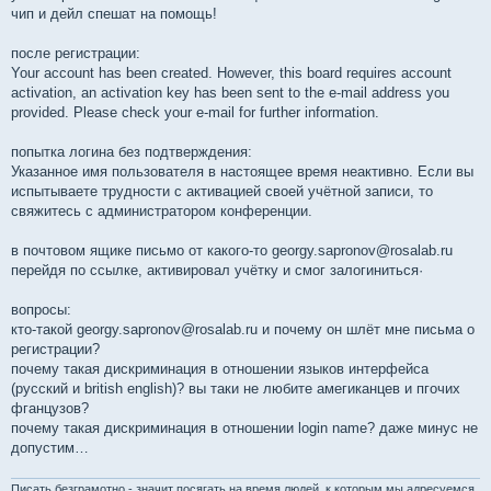
чип и дейл спешат на помощь!
после регистрации:
Your account has been created. However, this board requires account
activation, an activation key has been sent to the e-mail address you
provided. Please check your e-mail for further information.
попытка логина без подтверждения:
Указанное имя пользователя в настоящее время неактивно. Если вы
испытываете трудности с активацией своей учётной записи, то
свяжитесь с администратором конференции.
в почтовом ящике письмо от какого-то georgy.sapronov@rosalab.ru
перейдя по ссылке, активировал учётку и смог залогиниться·
вопросы:
кто-такой georgy.sapronov@rosalab.ru и почему он шлёт мне письма о
регистрации?
почему такая дискриминация в отношении языков интерфейса
(русский и british english)? вы таки не любите амегиканцев и пгочих
фганцузов?
почему такая дискриминация в отношении login name? даже минус не
допустим…
Писать безграмотно - значит посягать на время людей, к которым мы адресуемся,