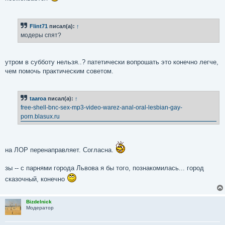
Flint71
писал(а):
↑
модеры спят?
утром в субботу нельзя..? патетически вопрошать это конечно легче,
чем помочь практическим советом.
taaroa
писал(а):
↑
free-shell-bnc-sex-mp3-video-warez-anal-oral-lesbian-gay-
porn.blasux.ru
на ЛОР перенаправляет. Согласна.
зы -- с парнями города Львова я бы того, познакомилась... город
сказочный, конечно
Bizdelnick
Модератор