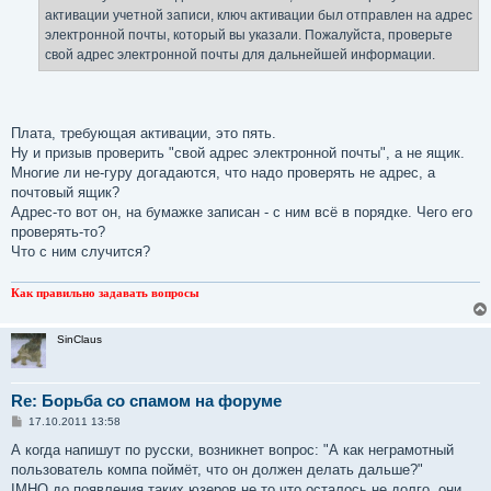
активации учетной записи, ключ активации был отправлен на адрес
электронной почты, который вы указали. Пожалуйста, проверьте
свой ​​адрес электронной почты для дальнейшей информации.
Плата, требующая активации, это пять.
Ну и призыв проверить "свой адрес электронной почты", а не ящик.
Многие ли не-гуру догадаются, что надо проверять не адрес, а
почтовый ящик?
Адрес-то вот он, на бумажке записан - с ним всё в порядке. Чего его
проверять-то?
Что с ним случится?
Как правильно задавать вопросы
SinClaus
Re: Борьба со спамом на форуме
С
17.10.2011 13:58
о
о
А когда напишут по русски, возникнет вопрос: "А как неграмотный
б
пользователь компа поймёт, что он должен делать дальше?"
щ
е
IMHO до появления таких юзеров не то что осталось не долго, они