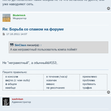
н
уже наводняют сеть.
и
е
Bizdelnick
Модератор
Re: Борьба со спамом на форуме
С
17.10.2011 14:07
о
о
б
SinClaus
писал(а):
↑
щ
е
А как неграмотный пользователь компа поймёт
н
и
е
Не "неграмотный", а обычный&#153;.
Пишите правильно:
в консол
и
в течени
е
(часа)
приемл
е
мо
вк
у́пе
(с чем-либо)
нович
о
к
пробле
м
а
в о
бщем
ню
анс
проб
о
вать
в
оо
бще
п
о у
молчанию
тра
ф
ик
sash-kan
Администратор