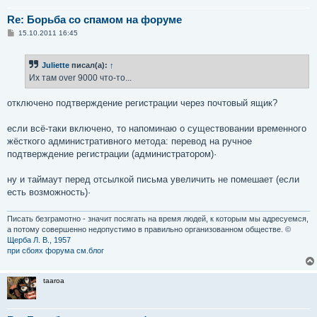
Re: Борьба со спамом на форуме
С
15.10.2011 16:45
о
о
б
Juliette
писал(а):
↑
щ
е
Их там over 9000 что-то...
н
и
е
отключено подтверждение регистрации через почтовый ящик?
если всё-таки включено, то напоминаю о существовании временного
жёсткого административного метода: перевод на ручное
подтверждение регистрации (администратором)·
ну и таймаут перед отсылкой письма увеличить не помешает (если
есть возможность)·
Писать безграмотно - значит посягать на время людей, к которым мы адресуемся,
а потому совершенно недопустимо в правильно организованном обществе. ©
Щерба Л. В., 1957
при сбоях форума см.блог
taaroa