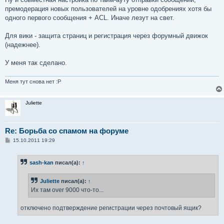
премодерация новых пользователей на уровне одобрениях хотя бы
одного первого сообщения + ACL. Иначе лезут на свет.
Для вики - защита страниц и регистрация через форумный движок
(надежнее).
У меня так сделано.
Меня тут снова нет :P
Juliette
Re: Борьба со спамом на форуме
С
15.10.2011 19:29
о
о
б
sash-kan
писал(а):
↑
щ
е
н
Juliette
писал(а):
↑
и
е
Их там over 9000 что-то...
отключено подтверждение регистрации через почтовый ящик?