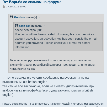
Re: Борьба со спамом на форуме
С
17.10.2011 15:09
о
о
б
Goodvin
писал(а):
↑
щ
е
н
sash-kan
писал(а):
↑
и
е
после регистрации:
Your account has been created. However, this board requires
account activation, an activation key has been sent to the e-mail
address you provided. Please check your e-mail for further
information.
То есть, если русскоязычный пользователь русскоязычного
дистрибутива от российской конторы-производителя не знает
английского языка…
… то по умолчанию увидит сообщение на русском, а не на
выбранном мною british english·
так что не всё так ужасно, если не считать дискриминации при
выборе языка интерфейса (всего два вариант: russian и british
english)·
Писать безграмотно - значит посягать на время людей, к которым мы адресуемся,