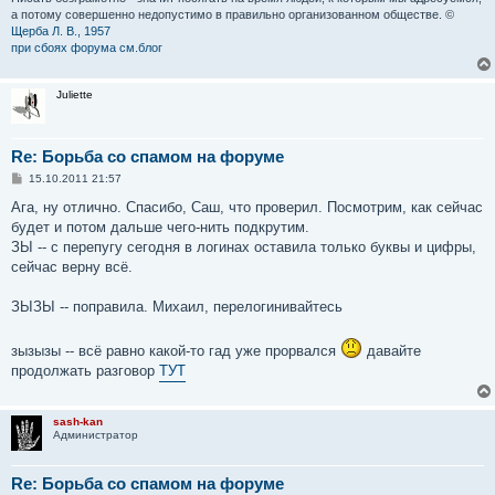
а потому совершенно недопустимо в правильно организованном обществе. ©
Щерба Л. В., 1957
при сбоях форума см.блог
Juliette
Re: Борьба со спамом на форуме
С
15.10.2011 21:57
о
о
Ага, ну отлично. Спасибо, Саш, что проверил. Посмотрим, как сейчас
б
будет и потом дальше чего-нить подкрутим.
щ
е
ЗЫ -- с перепугу сегодня в логинах оставила только буквы и цифры,
н
сейчас верну всё.
и
е
ЗЫЗЫ -- поправила. Михаил, перелогинивайтесь
зызызы -- всё равно какой-то гад уже прорвался
давайте
продолжать разговор
ТУТ
sash-kan
Администратор
Re: Борьба со спамом на форуме