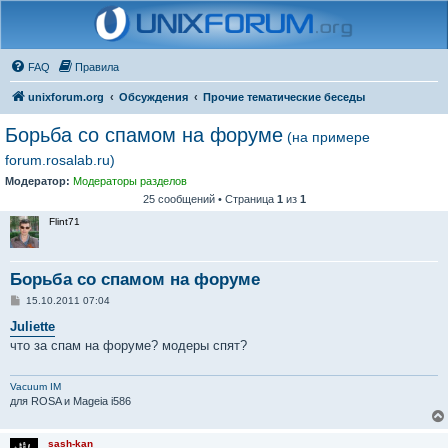
FAQ
Правила
unixforum.org
Обсуждения
Прочие тематические беседы
Борьба со спамом на форуме
(на примере
forum.rosalab.ru)
Модератор:
Модераторы разделов
25 сообщений • Страница
1
из
1
Flint71
Борьба со спамом на форуме
С
15.10.2011 07:04
о
о
Juliette
б
что за спам на форуме? модеры спят?
щ
е
н
и
Vacuum IM
е
для ROSA и Mageia i586
sash-kan