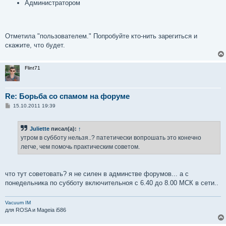
Администратором
Отметила "пользователем." Попробуйте кто-нить зарегиться и
скажите, что будет.
Flint71
Re: Борьба со спамом на форуме
С
15.10.2011 19:39
о
о
б
Juliette
писал(а):
↑
щ
е
утром в субботу нельзя..? патетически вопрошать это конечно
н
легче, чем помочь практическим советом.
и
е
что тут советовать? я не силен в админстве форумов... а с
понедельника по субботу включительноя с 6.40 до 8.00 МСК в сети..
Vacuum IM
для ROSA и Mageia i586