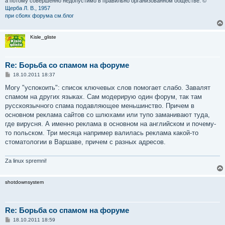
а потому совершенно недопустимо в правильно организованном обществе. ©
Щерба Л. В., 1957
при сбоях форума см.блог
Kisle_gliste
Re: Борьба со спамом на форуме
С
18.10.2011 18:37
о
о
Могу "успокоить": список ключевых слов помогает слабо. Завалят
б
спамом на других языках. Сам модерирую один форум, так там
щ
е
русскоязычного спама подавляющее меньшинство. Причем в
н
основном реклама сайтов со шлюхами или тупо заманивают туда,
и
е
где вирусня. А именно реклама в основном на английском и почему-
то польском. Три месяца например валилась реклама какой-то
стоматологии в Варшаве, причем с разных адресов.
Za linux spremni!
shotdownsystem
Re: Борьба со спамом на форуме
С
18.10.2011 18:59