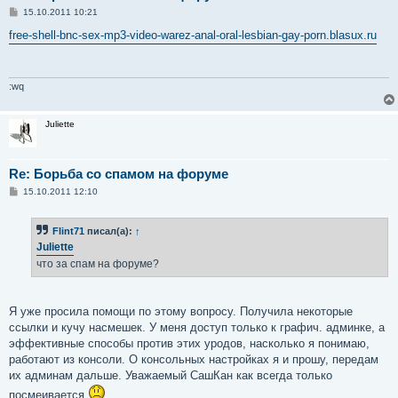
С
15.10.2011 10:21
о
о
free-shell-bnc-sex-mp3-video-warez-anal-oral-lesbian-gay-porn.blasux.ru
б
щ
е
н
и
:wq
е
Juliette
Re: Борьба со спамом на форуме
С
15.10.2011 12:10
о
о
б
Flint71
писал(а):
↑
щ
е
Juliette
н
что за спам на форуме?
и
е
Я уже просила помощи по этому вопросу. Получила некоторые
ссылки и кучу насмешек. У меня доступ только к графич. админке, а
эффективные способы против этих уродов, насколько я понимаю,
работают из консоли. О консольных настройках я и прошу, передам
их админам дальше. Уважаемый СашКан как всегда только
посмеивается