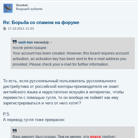
Goodvin
Ведущий рубрики
Re: Борьба со спамом на форуме
С
17.10.2011 11:33
о
о
б
sash-kan
писал(а):
↑
щ
е
после регистрации:
н
Your account has been created. However, this board requires account
и
е
activation, an activation key has been sent to the e-mail address you
provided. Please check your e-mail for further information.
То есть, если русскоязычный пользователь русскоязычного
дистрибутива от российской конторы-производителя не знает
английского языка и недостаточно искушён в интернетах, чтобы
перевести с помощью гугля, то он вообще не поймёт как ему
зарегистрироваться и чего от него хотят?
P.S.
А перевод гугля тоже прекрасен:
Ваш аккаунт был создан. Тем не менее, эта
плата
требует