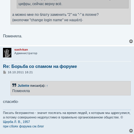
цифры, сейчас верну всё.
а можно мне по блату заменить "2" на "-" в логине?
(кнопочки "change login name" не нашёл)·
Поменяла.
sash-kan
Администратор
Re: Борьба со спамом на форуме
С
16.10.2011 16:21
о
о
б
Juliette
писал(а):
↑
щ
е
Поменяла
н
и
е
спасибо·
Писать безграмотно - значит посягать на время людей, к которым мы адресуемся,
а потому совершенно недопустимо в правильно организованном обществе. ©
Щерба Л. В., 1957
при сбоях форума см.блог