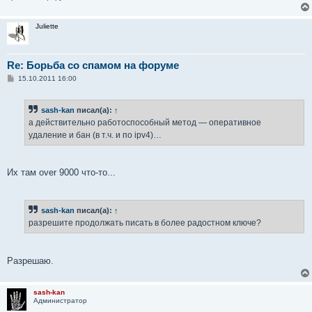
Juliette
Re: Борьба со спамом на форуме
С
15.10.2011 16:00
о
о
б
sash-kan
писал(а):
↑
щ
е
а действительно работоспособный метод — оперативное
н
удаление и бан (в т.ч. и по ipv4)…
и
е
Их там over 9000 что-то...
sash-kan
писал(а):
↑
разрешите продолжать писать в более радостном ключе?
Разрешаю.
sash-kan
Администратор