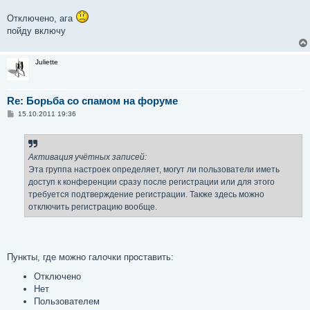
Отключено, ага
пойду включу
Juliette
Re: Борьба со спамом на форуме
С
15.10.2011 19:36
о
о
б
щ
е
Активация учётных записей:
н
Эта группа настроек определяет, могут ли пользователи иметь
и
е
доступ к конференции сразу после регистрации или для этого
требуется подтверждение регистрации. Также здесь можно
отключить регистрацию вообще.
Пункты, где можно галочки проставить:
Отключено
Нет
Пользователем