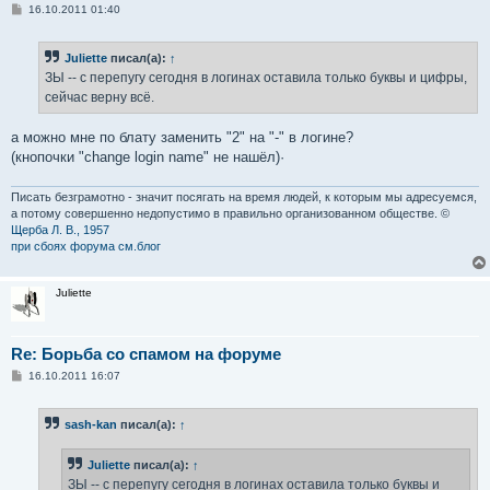
С
16.10.2011 01:40
о
о
б
Juliette
писал(а):
↑
щ
е
ЗЫ -- с перепугу сегодня в логинах оставила только буквы и цифры,
н
сейчас верну всё.
и
е
а можно мне по блату заменить "2" на "-" в логине?
(кнопочки "change login name" не нашёл)·
Писать безграмотно - значит посягать на время людей, к которым мы адресуемся,
а потому совершенно недопустимо в правильно организованном обществе. ©
Щерба Л. В., 1957
при сбоях форума см.блог
Juliette
Re: Борьба со спамом на форуме
С
16.10.2011 16:07
о
о
б
sash-kan
писал(а):
↑
щ
е
н
Juliette
писал(а):
↑
и
е
ЗЫ -- с перепугу сегодня в логинах оставила только буквы и