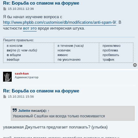
Re: Борьба со спамом на форуме
С
15.10.2011 12:36
о
о
Я бы начал изучение вопроса с
б
http://www.phpbb.com/customise/db/modifications/anti-spam-9/
. В
щ
е
частности
вот это
вроде интересная штука.
н
и
е
Пишите правильно:
в консол
и
в течени
е
(часа)
приемл
е
мо
вк
у́пе
(с чем-либо)
нович
о
к
пробле
м
а
в о
бщем
ню
анс
проб
о
вать
в
оо
бще
п
о у
молчанию
тра
ф
ик
sash-kan
Администратор
Re: Борьба со спамом на форуме
С
15.10.2011 15:56
о
о
б
Juliette
писал(а):
↑
щ
е
Уважаемый СашКан как всегда только посмеивается
н
и
е
уважаемая Джульетта предлагает поплакать? (улыбка)