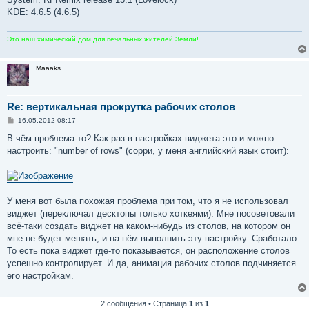
KDE: 4.6.5 (4.6.5)
Это наш химический дом для печальных жителей Земли!
Maaaks
Re: вертикальная прокрутка рабочих столов
С
16.05.2012 08:17
о
о
В чём проблема-то? Как раз в настройках виджета это и можно
б
настроить: "number of rows" (сорри, у меня английский язык стоит):
щ
е
н
и
е
У меня вот была похожая проблема при том, что я не использовал
виджет (переключал десктопы только хоткеями). Мне посоветовали
всё-таки создать виджет на каком-нибудь из столов, на котором он
мне не будет мешать, и на нём выполнить эту настройку. Сработало.
То есть пока виджет где-то показывается, он расположение столов
успешно контролирует. И да, анимация рабочих столов подчиняется
его настройкам.
2 сообщения • Страница
1
из
1