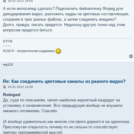
С
16.01.2012 19:05
о
о
А если велосипед сделать? Подключить библиотечку ffmpeg для
б
декодирования видео, разложить кадры на цветовые составляющие,
щ
е
сохраняя в трех разных файлах, а затем соединить воедино?
н
Долго, правда, писать придется. Недельку-другую точно над этим
и
е
вопросом придется биться.
RTFM
-------
KOI8-R - патриотичная кодировка
reg123
Re: Как соединить цветовые каналы из разного видео?
С
19.01.2012 14:58
о
о
Rodegast
б
Да, судя по описаниям, ramen наиболее вероятный кандидат на
щ
е
установку и ознакомление. Все предыдущие вообще не внушили
н
никакого оптимизма. Спасибо.
и
е
(А вообще удивительно как многие спо-проги держатся на одиночках.
Пресловутая открытость почему-то не сильно-то способствует
притоку программёрской мысли)