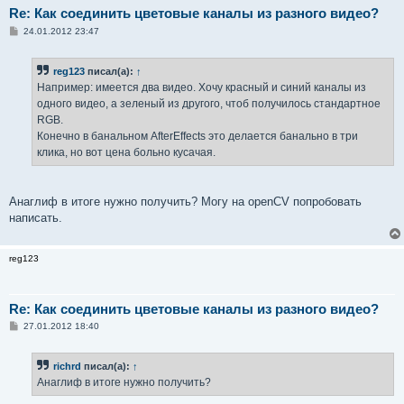
Re: Как соединить цветовые каналы из разного видео?
С
24.01.2012 23:47
о
о
б
reg123
писал(а):
↑
щ
е
Например: имеется два видео. Хочу красный и синий каналы из
н
одного видео, а зеленый из другого, чтоб получилось стандартное
и
е
RGB.
Конечно в банальном AfterEffects это делается банально в три
клика, но вот цена больно кусачая.
Анаглиф в итоге нужно получить? Могу на openCV попробовать
написать.
reg123
Re: Как соединить цветовые каналы из разного видео?
С
27.01.2012 18:40
о
о
б
richrd
писал(а):
↑
щ
е
Анаглиф в итоге нужно получить?
н
и