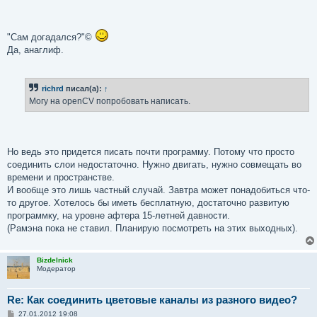
е
"Сам догадался?"©
Да, анаглиф.
richrd
писал(а):
↑
Могу на openCV попробовать написать.
Но ведь это придется писать почти программу. Потому что просто
соединить слои недостаточно. Нужно двигать, нужно совмещать во
времени и пространстве.
И вообще это лишь частный случай. Завтра может понадобиться что-
то другое. Хотелось бы иметь бесплатную, достаточно развитую
программку, на уровне афтера 15-летней давности.
(Рамэна пока не ставил. Планирую посмотреть на этих выходных).
Bizdelnick
Модератор
Re: Как соединить цветовые каналы из разного видео?
С
27.01.2012 19:08