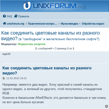
FAQ
Правила
unixforum.org
Практические вопросы
Мультимедиа
Обработка видео
Как соединить цветовые каналы из разного
видео?
(в "свободном" и желательно бесплатном софте?)
Модератор:
Модераторы разделов
11 сообщений • Страница
1
из
1
reg123
Как соединить цветовые каналы из разного
видео?
С
11.01.2012 19:21
о
о
Например: имеется два видео. Хочу красный и синий каналы из
б
одного видео, а зеленый из другого, чтоб получилось стандартное
щ
е
RGB.
н
Конечно в банальном AfterEffects это делается банально в три клика,
и
е
но вот цена больно кусачая.