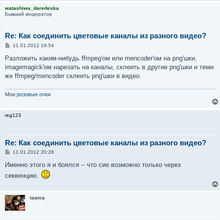
watashiwa_daredeska
Бывший модератор
Re: Как соединить цветовые каналы из разного видео?
С
11.01.2012 19:54
о
о
Разложить каким-нибудь ffmpeg'ом или mencoder'ом на png'шки,
б
imagemagick'ом нарезать на каналы, склеить в другие png'шки и теми
щ
е
же ffmpeg/mencoder склеить png'шки в видео.
н
и
е
Мои
розовые очки
reg123
Re: Как соединить цветовые каналы из разного видео?
С
11.01.2012 20:28
о
о
Именно этого я и боялся -- что сие возможно только через
б
секвенцию.
щ
е
н
и
taaroa
е