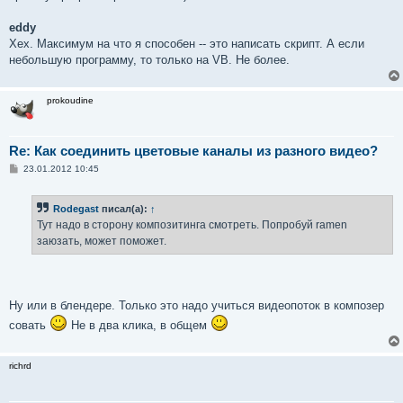
eddy
Хех. Максимум на что я способен -- это написать скрипт. А если
небольшую программу, то только на VB. Не более.
prokoudine
Re: Как соединить цветовые каналы из разного видео?
С
23.01.2012 10:45
о
о
б
Rodegast
писал(а):
↑
щ
е
Тут надо в сторону композитинга смотреть. Попробуй ramen
н
заюзать, может поможет.
и
е
Ну или в блендере. Только это надо учиться видеопоток в композер
совать
Не в два клика, в общем
richrd