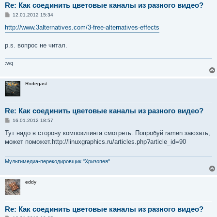
Re: Как соединить цветовые каналы из разного видео?
С
12.01.2012 15:34
о
о
http://www.3alternatives.com/3-free-alternatives-effects
б
щ
е
p.s. вопрос не читал.
н
и
е
:wq
Rodegast
Re: Как соединить цветовые каналы из разного видео?
С
16.01.2012 18:57
о
о
Тут надо в сторону композитинга смотреть. Попробуй ramen заюзать,
б
может поможет.http://linuxgraphics.ru/articles.php?article_id=90
щ
е
н
и
Мультимедиа-перекодировщик "Хризопея"
е
eddy
Re: Как соединить цветовые каналы из разного видео?