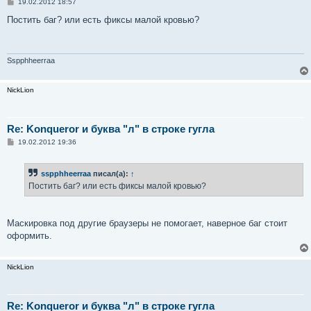
С
19.02.2012 18:57
о
о
Постить баг? или есть фиксы малой кровью?
б
щ
е
н
и
Sspphheerraa
е
NickLion
Re: Konqueror и буква "л" в строке гугла
С
19.02.2012 19:36
о
о
б
sspphheerraa
писал(а):
↑
щ
е
Постить баг? или есть фиксы малой кровью?
н
и
е
Маскировка под другие браузеры не помогает, наверное баг стоит
оформить.
NickLion
Re: Konqueror и буква "л" в строке гугла