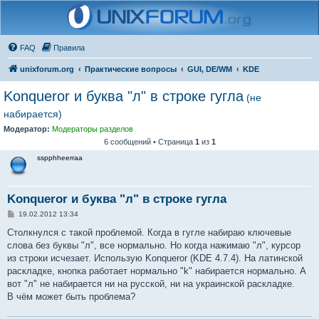
FAQ
Правила
unixforum.org
Практические вопросы
GUI, DE/WM
KDE
Konqueror и буква "л" в строке гугла
(не
набирается)
Модератор:
Модераторы разделов
6 сообщений • Страница
1
из
1
sspphheerraa
Konqueror и буква "л" в строке гугла
С
19.02.2012 13:34
о
о
Столкнулся с такой проблемой. Когда в гугле набираю ключевые
б
слова без буквы "л", все нормально. Но когда нажимаю "л", курсор
щ
е
из строки исчезает. Использую Konqueror (KDE 4.7.4). На латинской
н
раскладке, кнопка работает нормально "k" набирается нормально. А
и
е
вот "л" не набирается ни на русской, ни на украинской раскладке.
В чём может быть проблема?