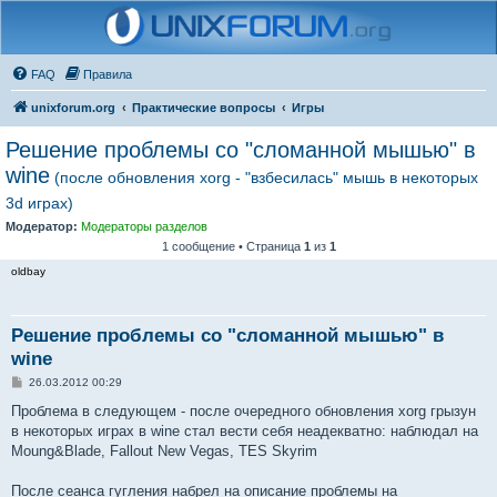
FAQ
Правила
unixforum.org
Практические вопросы
Игры
Решение проблемы со "сломанной мышью" в
wine
(после обновления xorg - "взбесилась" мышь в некоторых
3d играх)
Модератор:
Модераторы разделов
1 сообщение • Страница
1
из
1
oldbay
Решение проблемы со "сломанной мышью" в
wine
С
26.03.2012 00:29
о
о
Проблема в следующем - после очередного обновления xorg грызун
б
в некоторых играх в wine стал вести себя неадекватно: наблюдал на
щ
е
Moung&Blade, Fallout New Vegas, TES Skyrim
н
и
е
После сеанса гугления набрел на описание проблемы на