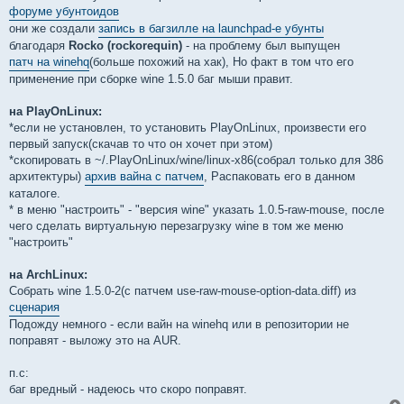
форуме убунтоидов
они же создали
запись в багзилле на launchpad-е убунты
благодаря
Rocko (rockorequin)
- на проблему был выпущен
патч на winehq
(больше похожий на хак), Но факт в том что его
применение при сборке wine 1.5.0 баг мыши правит.
на PlayOnLinux:
*если не установлен, то установить PlayOnLinux, произвести его
первый запуск(скачав то что он хочет при этом)
*скопировать в ~/.PlayOnLinux/wine/linux-x86(собрал только для 386
архитектуры)
архив вайна с патчем
, Распаковать его в данном
каталоге.
* в меню "настроить" - "версия wine" указать 1.0.5-raw-mouse, после
чего сделать виртуальную перезагрузку wine в том же меню
"настроить"
на ArchLinux:
Cобрать wine 1.5.0-2(с патчем use-raw-mouse-option-data.diff) из
сценария
Подожду немного - если вайн на winehq или в репозитории не
поправят - выложу это на AUR.
п.с:
баг вредный - надеюсь что скоро поправят.