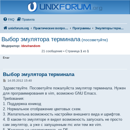
FAQ
Правила
unixforum.org
Практические вопросы
Программы
Эмуляторы терминала
Выбор эмулятора терминала
(посоветуйте)
Модератор:
/dev/random
21 сообщение • Страница
1
из
1
Enar
Выбор эмулятора терминала
С
14.05.2012 15:40
о
о
Здравствуйте. Посоветуйте пожалуйста эмулятор терминала. Нужен
б
для программирования в vim, возможно GNU Emacs.
щ
е
Требования:
н
1. Поддержка юникод
и
е
2. Нормальное отображение цветовых схем.
3. Желательна возможность настройки внешнего вида и шрифтов.
4. В каком-то эмуляторе я видел возможность запускать не просто
сам эмулятор, а уже с запущенным mc или тем же vim.
5. Желательна независимость от DE.