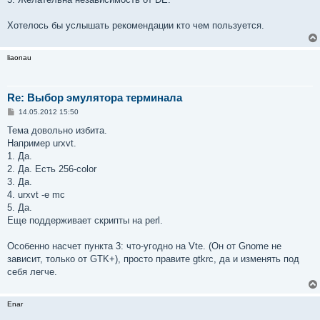
Хотелось бы услышать рекомендации кто чем пользуется.
liaonau
Re: Выбор эмулятора терминала
С
14.05.2012 15:50
о
о
Тема довольно избита.
б
Например urxvt.
щ
е
1. Да.
н
2. Да. Есть 256-color
и
е
3. Да.
4. urxvt -e mc
5. Да.
Еще поддерживает скрипты на perl.
Особенно насчет пункта 3: что-угодно на Vte. (Он от Gnome не
зависит, только от GTK+), просто правите gtkrc, да и изменять под
себя легче.
Enar