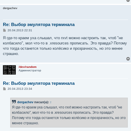
dergachev
Re: Выбор эмулятора терминала
С
20.04.2013 22:31
о
о
Я где-то краем уха слышал, что rxvt можно настроить так, чтоб "не
б
колбасило", мол что-то в .xresources прописать. Это правда? Потому
щ
е
что тогда останется только колёсико и прозрачность, но это менее
н
страшно.
и
е
/dev/random
Администратор
Re: Выбор эмулятора терминала
С
20.04.2013 23:34
о
о
б
dergachev
писал(а):
↑
щ
е
Я где-то краем уха слышал, что rxvt можно настроить так, чтоб "не
н
колбасило", мол что-то в .xresources прописать. Это правда?
и
е
Потому что тогда останется только колёсико и прозрачность, но это
менее страшно.