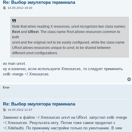
Re: Выбор эмулятора терминала
С
14.05.2012 19:20
о
о
б
щ
е
Note that when reading X resources, urxvt recognizes two class names:
н
Rxvt
and
URxvt
. The class name Rxvt allows resources common to
и
е
both
urxvt and the original rxvt to be easily configured, while the class name
URxvt allows resources unique to urxvt, to be shared between
different urxvt configurations.
из man urxvt.
ну и конечно, если используете Xresources, то следует применить
xrdb -merge ~/.Xresources.
Enar
Re: Выбор эмулятора терминала
С
14.05.2012 21:07
о
о
Заменил в файле ~/.Xresources urxvt на URxvt. запустил xrdb -merge
б
~/.Xresources. Результата нету. Потом тоже самое проделал с
щ
е
~/.Xdefaults. По прежнему настройки только по умолчанию. В чем
н