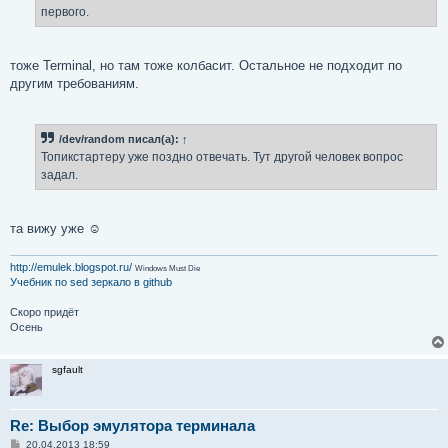
первого.
тоже Terminal, но там тоже колбасит. Остальное не подходит по
другим требованиям.
/dev/random писал(а):
↑
Топикстартеру уже поздно отвечать. Тут другой человек вопрос
задал.
та вижу уже ☺
http://emulek.blogspot.ru/
Windows Must Die
Учебник по sed
зеркало в github
Скоро придёт
Осень
sgfault
Re: Выбор эмулятора терминала
С
20.04.2013 18:59