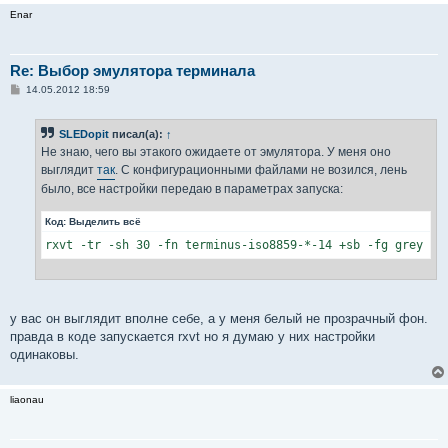
Enar
Re: Выбор эмулятора терминала
С
14.05.2012 18:59
о
о
б
SLEDopit
писал(а):
↑
щ
е
Не знаю, чего вы этакого ожидаете от эмулятора. У меня оно
н
выглядит
так
. С конфигурационными файлами не возился, лень
и
е
было, все настройки передаю в параметрах запуска:
Код:
Выделить всё
rxvt -tr -sh 30 -fn terminus-iso8859-*-14 +sb -fg grey -b
у вас он выглядит вполне себе, а у меня белый не прозрачный фон.
правда в коде запускается rxvt но я думаю у них настройки
одинаковы.
liaonau