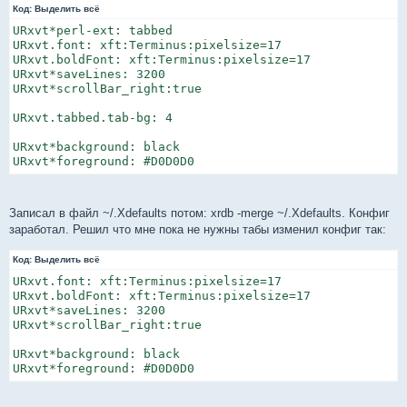
Код:
е
Выделить всё
н
URxvt*perl-ext: tabbed

и
е
URxvt.font: xft:Terminus:pixelsize=17

URxvt.boldFont: xft:Terminus:pixelsize=17

URxvt*saveLines: 3200

URxvt*scrollBar_right:true

URxvt.tabbed.tab-bg: 4

URxvt*background: black

URxvt*foreground: #D0D0D0
Записал в файл ~/.Xdefaults потом: xrdb -merge ~/.Xdefaults. Конфиг
заработал. Решил что мне пока не нужны табы изменил конфиг так:
Код:
Выделить всё
URxvt.font: xft:Terminus:pixelsize=17

URxvt.boldFont: xft:Terminus:pixelsize=17

URxvt*saveLines: 3200

URxvt*scrollBar_right:true

URxvt*background: black

URxvt*foreground: #D0D0D0