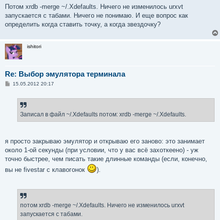
Потом xrdb -merge ~/.Xdefaults. Ничего не изменилось urxvt
запускается с табами. Ничего не понимаю. И еще вопрос как
определить когда ставить точку, а когда звездочку?
ishitori
Re: Выбор эмулятора терминала
С
15.05.2012 20:17
о
о
б
щ
е
Записал в файл ~/.Xdefaults потом: xrdb -merge ~/.Xdefaults.
н
и
е
я просто закрываю эмулятор и открываю его заново: это занимает
около 1-ой секунды (при условии, что у вас всё захоткеено) - уж
точно быстрее, чем писать такие длинные команды (если, конечно,
вы не fivestar с клавогонок
).
потом xrdb -merge ~/.Xdefaults. Ничего не изменилось urxvt
запускается с табами.