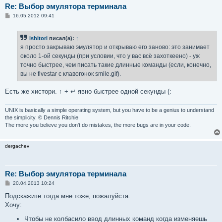
Re: Выбор эмулятора терминала
С
16.05.2012 09:41
о
о
б
ishitori
писал(а):
↑
щ
е
я просто закрываю эмулятор и открываю его заново: это занимает
н
около 1-ой секунды (при условии, что у вас всё захоткеено) - уж
и
е
точно быстрее, чем писать такие длинные команды (если, конечно,
вы не fivestar с клавогонок smile.gif).
Есть же хистори. ↑ + ↵ явно быстрее одной секунды (:
UNIX is basically a simple operating system, but you have to be a genius to understand
the simplicity. © Dennis Ritchie
The more you believe you don't do mistakes, the more bugs are in your code.
dergachev
Re: Выбор эмулятора терминала
С
20.04.2013 10:24
о
о
Подскажите тогда мне тоже, пожалуйста.
б
Хочу:
щ
е
Чтобы не колбасило ввод длинных команд когда изменяешь
н