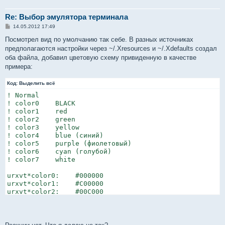
Re: Выбор эмулятора терминала
С
14.05.2012 17:49
о
о
Посмотрел вид по умолчанию так себе. В разных источниках
б
предполагаются настройки через ~/.Xresources и ~/.Xdefaults создал
щ
е
оба файла, добавил цветовую схему привиденную в качестве
н
примера:
и
е
Код:
Выделить всё
! Normal

! color0    BLACK

! color1    red

! color2    green

! color3    yellow

! color4    blue (синий)

! color5    purple (фиолетовый)

! color6    cyan (голубой)

! color7    white

urxvt*color0:    #000000

urxvt*color1:    #C00000

urxvt*color2:    #00C000

urxvt*color3:    #C0C000

urxvt*color4:    #0C00C0

urxvt*color5:    #AA00AA

urxvt*color6:    #00AAAA
