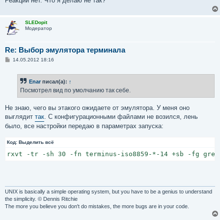
Реакции нет. Что я делаю не так?
urxvt*color7:    #FFFFFF

! Light

SLEDopit
Модератор
! color8    darkgray

! color9    red

! color10    green

Re: Выбор эмулятора терминала
! color11    yellow

С
14.05.2012 18:16
! color12    blue (синий)

о
! color13    purple (фиолетовый)

о
! color14    cyan (голубой)

б
Enar
писал(а):
↑
щ
! color15    lightgray

е
Посмотрел вид по умолчанию так себе.
н
urxvt*color8:    #212121

и
е
Не знаю, чего вы этакого ожидаете от эмулятора. У меня оно
urxvt*color9:    #FF8080

выглядит
так
. С конфигурационными файлами не возился, лень
urxvt*color10:    #80FF80

urxvt*color11:    #FFFF88

было, все настройки передаю в параметрах запуска:
urxvt*color12:    #99CCFF

urxvt*color13:    #B14CC2

Код:
Выделить всё
urxvt*color14:    #9BFFFF

rxvt -tr -sh 30 -fn terminus-iso8859-*-14 +sb -fg grey
urxvt*color15:    #D0D0D0
UNIX is basically a simple operating system, but you have to be a genius to understand
the simplicity. © Dennis Ritchie
The more you believe you don't do mistakes, the more bugs are in your code.