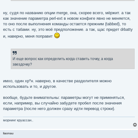
ну, судя по названию опции merge, она, скорее всего, мёржит. а так
как значение параметра perl-ext в новом конфиге явно не меняется,
то оно после выполнения команды остается прежним (tabbed), то
есть с табами. ну, это моё предположение. а так, щас придет drbatty
и, наверно, меня поправит
И еще вопрос как определить когда ставить точку, а когда
звездочку?
имхо, один хр*н. наверно, в качестве разделителя можно
использовать и то, и другое.
вообще, будьте внимательны: параметры могут не применяться,
если, например, вы случайно забудете пробел после значения
параметра (после него должен сразу идти перевод строки).
морнинг круассан..
liaonau