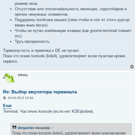
и
размер окна.
е
Отсутствие или отключабельность менюшек, скроллбаров и
прочих ненужных элементов.
Поддержку колёсика мышки (типа чтобы в vim от этого курсор
вверх-вниз бегал).
Чтобы не путал комбинации клавиш (как gnome-terminal ломает
mc).
Труъ-прозрачность.
Тормознутость и привязка к DE не пугает.
Пока что юзаю konsole (kde4), удовлетворяет всем пунктам кроме
первого.
drBatty
Re: Выбор эмулятора терминала
С
20.04.2013 15:34
о
о
Enar
б
Terminal. Частично konsole (если нет KDEфобии).
щ
е
н
и
е
dergachev
писал(а):
↑
Пока что юзаю konsole (kde4), удовлетворяет всем пунктам кроме