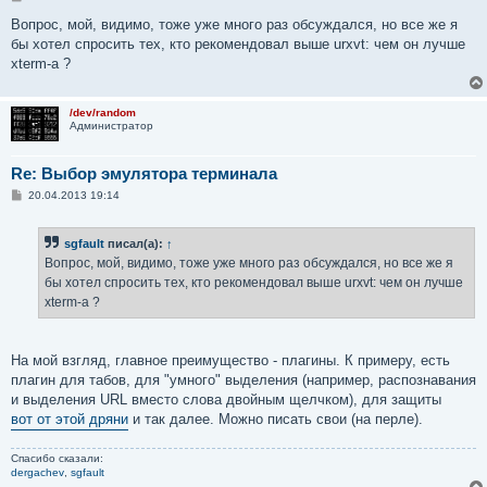
о
о
Вопрос, мой, видимо, тоже уже много раз обсуждался, но все же я
б
бы хотел спросить тех, кто рекомендовал выше urxvt: чем он лучше
щ
е
xterm-а ?
н
и
е
/dev/random
Администратор
Re: Выбор эмулятора терминала
С
20.04.2013 19:14
о
о
б
sgfault
писал(а):
↑
щ
е
Вопрос, мой, видимо, тоже уже много раз обсуждался, но все же я
н
бы хотел спросить тех, кто рекомендовал выше urxvt: чем он лучше
и
е
xterm-а ?
На мой взгляд, главное преимущество - плагины. К примеру, есть
плагин для табов, для "умного" выделения (например, распознавания
и выделения URL вместо слова двойным щелчком), для защиты
вот от этой дряни
и так далее. Можно писать свои (на перле).
Спасибо сказали:
dergachev
,
sgfault