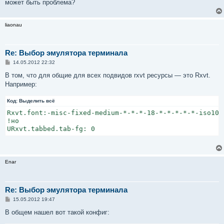
может быть проблема?
и
е
liaonau
Re: Выбор эмулятора терминала
С
14.05.2012 22:32
о
о
В том, что для общие для всех подвидов rxvt ресурсы — это Rxvt.
б
Например:
щ
е
н
Код:
Выделить всё
и
е
Rxvt.font:-misc-fixed-medium-*-*-*-18-*-*-*-*-*-iso1064
!но

URxvt.tabbed.tab-fg: 0
Enar
Re: Выбор эмулятора терминала
С
15.05.2012 19:47
о
о
В общем нашел вот такой конфиг:
б
щ