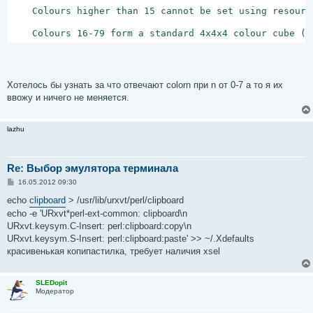
    Colours higher than 15 cannot be set using resourc
    Colours 16-79 form a standard 4x4x4 colour cube (t
Хотелось бы узнать за что отвечают colorn при n от 0-7 а то я их
ввожу и ничего не меняется.
lazhu
Re: Выбор эмулятора терминала
С
16.05.2012 09:30
о
о
echo
clipboard
> /usr/lib/urxvt/perl/clipboard
б
echo -e 'URxvt*perl-ext-common: clipboard\n
щ
е
URxvt.keysym.C-Insert: perl:clipboard:copy\n
н
URxvt.keysym.S-Insert: perl:clipboard:paste' >> ~/.Xdefaults
и
е
красивенькая копипастилка, требует наличия xsel
SLEDopit
Модератор