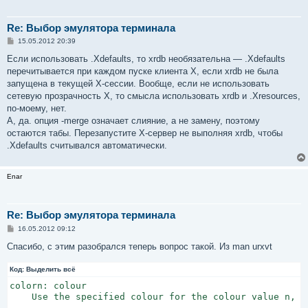
Re: Выбор эмулятора терминала
С
15.05.2012 20:39
о
о
Если использовать .Xdefaults, то xrdb необязательна — .Xdefaults
б
перечитывается при каждом пуске клиента X, если xrdb не была
щ
е
запущена в текущей X-сессии. Вообще, если не использовать
н
сетевую прозрачность X, то смысла использовать xrdb и .Xresources,
и
е
по-моему, нет.
А, да. опция -merge означает слияние, а не замену, поэтому
остаются табы. Перезапустите X-сервер не выполняя xrdb, чтобы
.Xdefaults считывался автоматически.
Enar
Re: Выбор эмулятора терминала
С
16.05.2012 09:12
о
о
Спасибо, с этим разобрался теперь вопрос такой. Из man urxvt
б
щ
Код:
е
Выделить всё
н
colorn: colour

и
е
    Use the specified colour for the colour value n, w