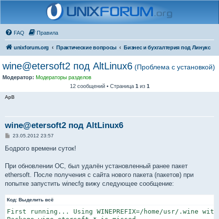
FAQ
Правила
unixforum.org
Практические вопросы
Бизнес и бухгалтерия под Линукс
wine@etersoft2 под AltLinux6
(Проблема с установкой)
Модератор:
Модераторы разделов
12 сообщений • Страница
1
из
1
ApB
wine@etersoft2 под AltLinux6
С
23.05.2012 23:57
о
о
Бодрого времени суток!
б
щ
е
При обновлении ОС, был удалён установленный ранее пакет
н
ethersoft. После получения с сайта нового пакета (пакетов) при
и
е
попытке запустить winecfg вижу следующее сообщение:
Код:
Выделить всё
First running... Using WINEPREFIX=/home/usr/.wine with