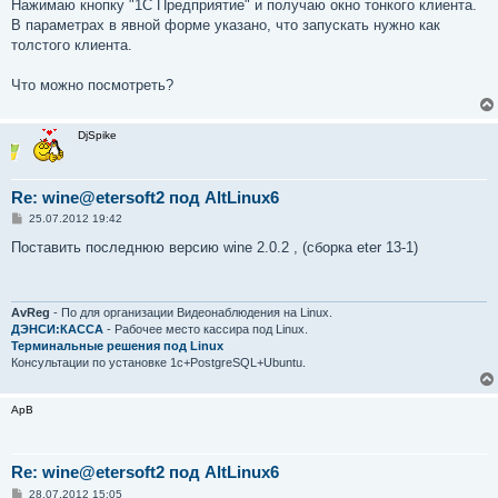
Нажимаю кнопку "1С Предприятие" и получаю окно тонкого клиента.
В параметрах в явной форме указано, что запускать нужно как
толстого клиента.
Что можно посмотреть?
DjSpike
Re: wine@etersoft2 под AltLinux6
С
25.07.2012 19:42
о
о
Поставить последнюю версию wine 2.0.2 , (сборка eter 13-1)
б
щ
е
н
и
AvReg
- По для организации Видеонаблюдения на Linux.
е
ДЭНСИ:КАССА
- Рабочее место кассира под Linux.
Терминальные решения под Linux
Консультации по установке 1с+PostgreSQL+Ubuntu.
ApB
Re: wine@etersoft2 под AltLinux6
С
28.07.2012 15:05