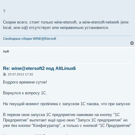
е
?
Скорее всего, стоит только wine-etersoft, а wine-etersoft-network (или
local, или sql) отсутствует или неправильно установился.
Свободные сборки WINE@Etersoft
ApB
Re: wine@etersoft2 под AltLinux6
С
25.07.2012 17:32
о
о
Бодрого времени суток!
б
щ
е
Вернулся к вопросу 1С.
н
и
е
На текущий момент проблема с запуском 1С такова, что при запуске:
В первом окне запуска 1С предприятие нажимаю на кнопку "1С
Предприятие" вылетает ещё одно окно "Запуск 1С предприятия" но
уже без кнопки "Конфигуратор", а только с кнопкой "1С Предприятие"