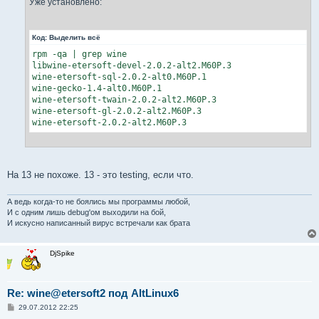
Уже установлено:
н
и
е
Код:
Выделить всё
rpm -qa | grep wine

libwine-etersoft-devel-2.0.2-alt2.M60P.3

wine-etersoft-sql-2.0.2-alt0.M60P.1

wine-gecko-1.4-alt0.M60P.1

wine-etersoft-twain-2.0.2-alt2.M60P.3

wine-etersoft-gl-2.0.2-alt2.M60P.3

wine-etersoft-2.0.2-alt2.M60P.3
На 13 не похоже. 13 - это testing, если что.
А ведь когда-то не боялись мы программы любой,
И с одним лишь debug'ом выходили на бой,
И искусно написанный вирус встречали как брата
DjSpike
Re: wine@etersoft2 под AltLinux6
С
29.07.2012 22:25
о