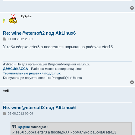
DjSpike
Re: wine@etersoft2 под AltLinux6
С
01.08.2012 23:31
о
о
У тебя сборка erter3 а последняя нормально рабочая eter13
б
щ
е
н
и
AvReg
- По для организации Видеонаблюдения на Linux.
е
ДЭНСИ:КАССА
- Рабочее место кассира под Linux.
Терминальные решения под Linux
Консультации по установке 1с+PostgreSQL+Ubuntu.
ApB
Re: wine@etersoft2 под AltLinux6
С
02.08.2012 00:09
о
о
б
DjSpike
писал(а):
↑
щ
е
У тебя сборка erter3 а последняя нормально рабочая eter13
н