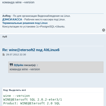
о
команда wine --version
б
щ
е
н
и
AvReg
- По для организации Видеонаблюдения на Linux.
е
ДЭНСИ:КАССА
- Рабочее место кассира под Linux.
Терминальные решения под Linux
Консультации по установке 1с+PostgreSQL+Ubuntu.
ApB
Re: wine@etersoft2 под AltLinux6
С
29.07.2012 22:30
о
о
б
DjSpike
писал(а):
↑
щ
е
команда wine --version
н
и
е
Код:
Выделить всё
wine --version

WINE@Etersoft SQL 2.0.2-eter3/1

Product: WINE@Etersoft 2.0 SQL