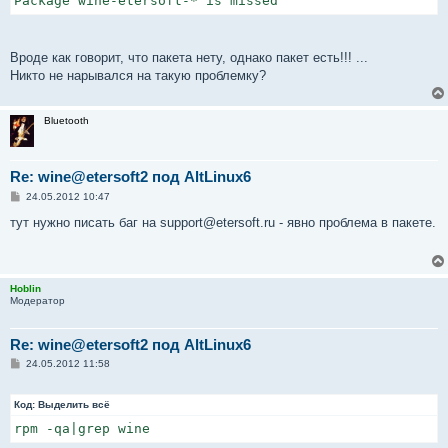
Package wine-etersoft-* is missed
Вроде как говорит, что пакета нету, однако пакет есть!!! ...
Никто не нарывался на такую проблемку?
Bluetooth
Re: wine@etersoft2 под AltLinux6
С
24.05.2012 10:47
о
о
тут нужно писать баг на support@etersoft.ru - явно проблема в пакете.
б
щ
е
н
и
Hoblin
е
Модератор
Re: wine@etersoft2 под AltLinux6
С
24.05.2012 11:58
о
о
б
Код:
Выделить всё
щ
е
rpm -qa|grep wine
н
и