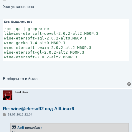
о
о
Уже установлено:
б
щ
е
н
Код:
Выделить всё
и
е
rpm -qa | grep wine

libwine-etersoft-devel-2.0.2-alt2.M60P.3

wine-etersoft-sql-2.0.2-alt0.M60P.1

wine-gecko-1.4-alt0.M60P.1

wine-etersoft-twain-2.0.2-alt2.M60P.3

wine-etersoft-gl-2.0.2-alt2.M60P.3

wine-etersoft-2.0.2-alt2.M60P.3
В общем-то и было.
Red User
Re: wine@etersoft2 под AltLinux6
С
28.07.2012 22:04
о
о
б
ApB
писал(а):
↑
щ
е