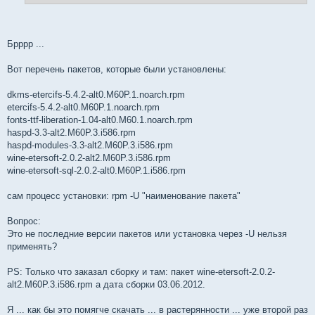
и
е
Брррр ...
Вот перечень пакетов, которые были установлены:
dkms-etercifs-5.4.2-alt0.M60P.1.noarch.rpm
etercifs-5.4.2-alt0.M60P.1.noarch.rpm
fonts-ttf-liberation-1.04-alt0.M60.1.noarch.rpm
haspd-3.3-alt2.M60P.3.i586.rpm
haspd-modules-3.3-alt2.M60P.3.i586.rpm
wine-etersoft-2.0.2-alt2.M60P.3.i586.rpm
wine-etersoft-sql-2.0.2-alt0.M60P.1.i586.rpm
сам процесс установки: rpm -U "наименование пакета"
Вопрос:
Это не последние версии пакетов или установка через -U нельзя
применять?
PS: Только что заказал сборку и там: пакет wine-etersoft-2.0.2-
alt2.M60P.3.i586.rpm а дата сборки 03.06.2012.
Я ... как бы это помягче скачать ... в растерянности ... уже второй раз