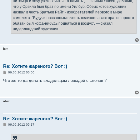
питомца и хочу увековечить его память", — заявил Янсен, добавив,
что у Орвила был брат по имени Уилбур. Обеих котов художник
назвал в честь братьев Райт - изобретателей первого в мире
самолета. "Будучи названным в честь великого авиатора, он просто
обязан был когда-нибудь подняться в воздух", — сказал
нидерландский художник.
Ism
Re: Хотите жареного? Вот :)
С
06.06.2012 00:50
о
о
Что же тогда делать владельцам лошадей с слонов ?
б
щ
е
н
и
allez
е
Re: Хотите жареного? Вот :)
С
06.06.2012 05:17
о
о
б
щ