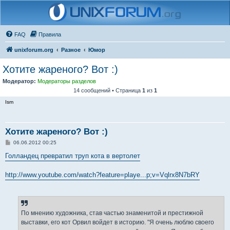
FAQ
Правила
unixforum.org
Разное
Юмор
Хотите жареного? Вот :)
Модератор:
Модераторы разделов
14 сообщений • Страница
1
из
1
Ism
Хотите жареного? Вот :)
С
06.06.2012 00:25
о
о
Голландец превратил труп кота в вертолет
б
щ
е
http://www.youtube.com/watch?feature=playe...p;v=Vqlrx8N7bRY
н
и
е
По мнению художника, став частью знаменитой и престижной
выставки, его кот Орвил войдет в историю. "Я очень люблю своего