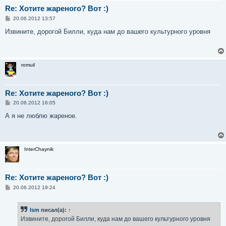
Re: Хотите жареного? Вот :)
С
20.06.2012 13:57
о
о
Извините, дорогой Билли, куда нам до вашего культурного уровня
б
щ
е
н
и
romuil
е
Re: Хотите жареного? Вот :)
С
20.06.2012 16:05
о
о
А я не люблю жареное.
б
щ
е
н
и
InterChaynik
е
Re: Хотите жареного? Вот :)
С
20.06.2012 19:24
о
о
б
Ism
писал(а):
↑
щ
е
Извините, дорогой Билли, куда нам до вашего культурного уровня
н