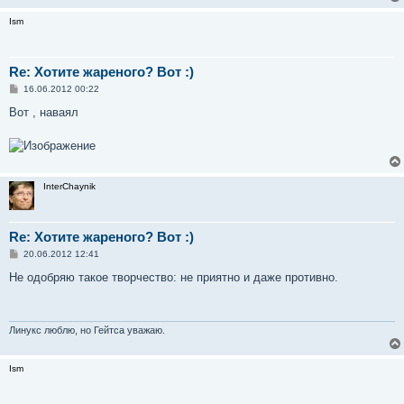
Ism
Re: Хотите жареного? Вот :)
С
16.06.2012 00:22
о
о
Вот , наваял
б
щ
е
н
и
е
InterChaynik
Re: Хотите жареного? Вот :)
С
20.06.2012 12:41
о
о
Не одобряю такое творчество: не приятно и даже противно.
б
щ
е
н
и
Линукс люблю, но Гейтса уважаю.
е
Ism