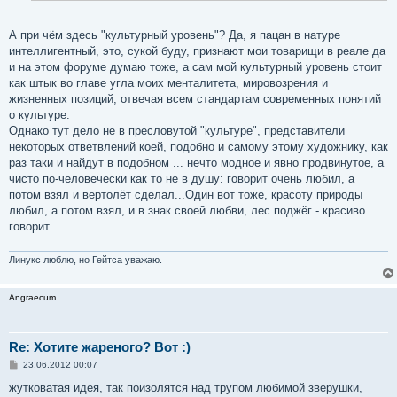
и
е
А при чём здесь "культурный уровень"? Да, я пацан в натуре
интеллигентный, это, сукой буду, признают мои товарищи в реале да
и на этом форуме думаю тоже, а сам мой культурный уровень стоит
как штык во главе угла моих менталитета, мировозрения и
жизненных позиций, отвечая всем стандартам современных понятий
о культуре.
Однако тут дело не в пресловутой "культуре", представители
некоторых ответвлений коей, подобно и самому этому художнику, как
раз таки и найдут в подобном ... нечто модное и явно продвинутое, а
чисто по-человечески как то не в душу: говорит очень любил, а
потом взял и вертолёт сделал...Один вот тоже, красоту природы
любил, а потом взял, и в знак своей любви, лес поджёг - красиво
говорит.
Линукс люблю, но Гейтса уважаю.
Angraecum
Re: Хотите жареного? Вот :)
С
23.06.2012 00:07
о
о
жутковатая идея, так поизолятся над трупом любимой зверушки,
б