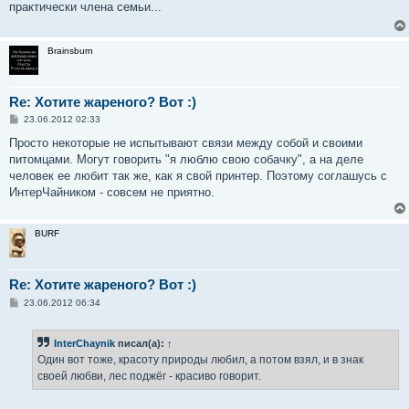
практически члена семьи...
щ
е
н
и
Brainsburn
е
Re: Хотите жареного? Вот :)
С
23.06.2012 02:33
о
о
Просто некоторые не испытывают связи между собой и своими
б
питомцами. Могут говорить "я люблю свою собачку", а на деле
щ
е
человек ее любит так же, как я свой принтер. Поэтому соглашусь с
н
ИнтерЧайником - совсем не приятно.
и
е
BURF
Re: Хотите жареного? Вот :)
С
23.06.2012 06:34
о
о
б
InterChaynik
писал(а):
↑
щ
е
Один вот тоже, красоту природы любил, а потом взял, и в знак
н
своей любви, лес поджёг - красиво говорит.
и
е