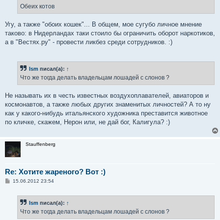
е
Обеих котов
н
и
е
Угу, а также "обоих кошек"... В общем, мое сугубо личное мнение
таково: в Нидерландах таки стоило бы ограничить оборот наркотиков,
а в "Вестях.ру" - провести ликбез среди сотрудников. :)
Ism
писал(а):
↑
Что же тогда делать владельцам лошадей с слонов ?
Не называть их в честь известных воздухоплавателей, авиаторов и
космонавтов, а также любых других знаменитых личностей? А то ну
как у какого-нибудь итальянского художника преставится животное
по кличке, скажем, Нерон или, не дай бог, Калигула? :)
Stauffenberg
Re: Хотите жареного? Вот :)
С
15.06.2012 23:54
о
о
б
Ism
писал(а):
↑
щ
е
Что же тогда делать владельцам лошадей с слонов ?
н