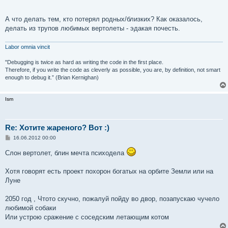
и
е
А что делать тем, кто потерял родных/близких? Как оказалось,
делать из трупов любимых вертолеты - эдакая почесть.
Labor omnia vincit
"Debugging is twice as hard as writing the code in the first place.
Therefore, if you write the code as cleverly as possible, you are, by definition, not smart
enough to debug it.” (Brian Kernighan)
Ism
Re: Хотите жареного? Вот :)
С
16.06.2012 00:00
о
о
Слон вертолет, блин мечта психодела
б
щ
е
Хотя говорят есть проект похорон богатых на орбите Земли или на
н
Луне
и
е
2050 год , Чтото скучно, пожалуй пойду во двор, позапускаю чучело
любимой собаки
Или устрою сражение с соседским летающим котом