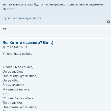
вы так говорите, как будто лес некрасиво горит. главное издалека
смотреть.
Группа unixforum.org на last.fm
Ism
Re: Хотите жареного? Вот :)
С
23.06.2012 14:12
о
о
У попа была собака
б
щ
е
н
У попа была собака,
и
е
Он ее любил.
Она съела кусок мяса,
Он ее убил.
В яму закопал,
И надпись написал,
что:
"У попа была собака,
Он ее любил.
Она съела кусок мяса,