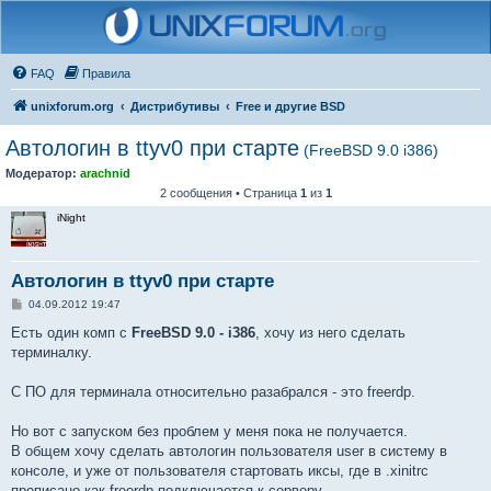
FAQ
Правила
unixforum.org
Дистрибутивы
Free и другие BSD
Автологин в ttyv0 при старте
(FreeBSD 9.0 i386)
Модератор:
arachnid
2 сообщения • Страница
1
из
1
iNight
Автологин в ttyv0 при старте
С
04.09.2012 19:47
о
о
Есть один комп с
FreeBSD 9.0 - i386
, хочу из него сделать
б
терминалку.
щ
е
н
С ПО для терминала относительно разабрался - это freerdp.
и
е
Но вот с запуском без проблем у меня пока не получается.
В общем хочу сделать автологин пользователя user в систему в
консоле, и уже от пользователя стартовать иксы, где в .xinitrc
прописано как freerdp подключается к серверу.