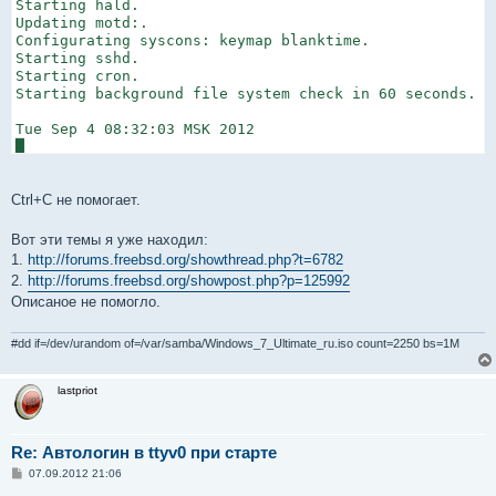
Starting hald.

Updating motd:.

Configurating syscons: keymap blanktime.

Starting sshd.

Starting cron.

Starting background file system check in 60 seconds.

Tue Sep 4 08:32:03 MSK 2012

█
Ctrl+C не помогает.
Вот эти темы я уже находил:
1.
http://forums.freebsd.org/showthread.php?t=6782
2.
http://forums.freebsd.org/showpost.php?p=125992
Описаное не помогло.
#dd if=/dev/urandom of=/var/samba/Windows_7_Ultimate_ru.iso count=2250 bs=1M
lastpriot
Re: Автологин в ttyv0 при старте
С
07.09.2012 21:06
о