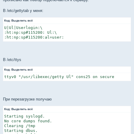
В /etc/gettytab у меня:
Код:
Выделить всё
U|Ul|Userlogin:\

:ht:np:sp#115200: Ul:\

:ht:np:sp#115200:al=user:
В /etc/ttys
Код:
Выделить всё
ttyv0 "/usr/libexec/getty Ul" cons25 on secure
При перезагрузке получаю
Код:
Выделить всё
Starting syslogd.

No core dumps found.

Clearing /tmp

Starting dbus.
